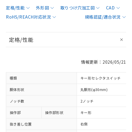
定格/性能
外形図
取りつけ穴加工図
CAD
RoHS/REACH対応状況
規格認証/適合状況
定格/性能
情報更新：2026/05/21
種類
キー形セレクタスイッチ
胴体形状
丸胴形(φ30mm)
ノッチ数
2ノッチ
操作部
操作部形状
キー形
抜き差し位置
右側