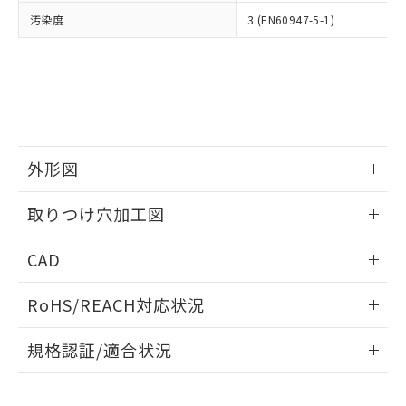
当社は、貴社製品を第三者に販売する
機器販売店・当社販売員にご確
在庫状況および標準価格結果を当社の
汚染度
3 (EN60947-5-1)
※2 対応予定月
「ｅ」：有害物質（10物質）のすべてが基
場合は、上記1、2および3の内容を当
認ください)
事前の承諾なく第三者に漏洩または開
準値以下であることを示します。
該第三者に通知します。また当社は、
示しないようお願いします。
部品在庫の切り替え状況などにより、予定
「10」：通常の使用状況下において有害物
販売先および販売に係わる関係者が違
マイパーツ機能（部品リスト作成サー
空
受注生産機種、また在庫状況の
月が前後することがあります。
質が外部に漏えいし、環境に深刻な影響を
法に輸出するおそれがある場合は、取
ビス）をご利用いただくには、I-Web
白
情報を公開していない機種
及ぼさない年数を意味します。
り引きをいたしません。
メンバーズにご登録されている必要が
「－」：未確認です。当社販売部門へお問
あります。
い合わせください。
お客様が当ウェブサイト上で当社にご
※3 非含有証明書ダウンロード
外形図
登録された部品リストについて、当社
および当社の共同利用者が、当社の製
下記の非含有証明書をダウンロードするこ
情報更新：2026/05/21
品・サービスに関するお客様との取
取りつけ穴加工図
とができます。
合意する
キャンセル
引・商談に必要な範囲で利用すること
をご了承ください。
情報更新：2026/05/21
EU RoHS指令（10物質）の非含有証明書
CAD
※当社の共同利用者とは、
"個人情報
51物質の非含有証明書（当社基準）
の共同利用に関して"
の「1.共同利
ログイン/会員登録いただくと、CADデータをダウンロー
※本証明書は発行日時点で非含有を証明す
用者の範囲」に記載されている法人を
RoHS/REACH対応状況
ドすることができます。
るもので、過去に遡って非含有を証明する
指します。
ものではありません。
情報更新：2026/7/29
規格認証/適合状況
また、RoHS指令のフタル酸エステル類４
物質の対応では、対応完了までの期間は出
ログイン/会員登録
EU RoHS
注意事項・凡例
A30NK-2MM-01CA-G101についての規格認証/適合状況につ
荷製品に未対応品が混在することから備考
いては、「カスタマーサポートセンタ お客様相談室」または