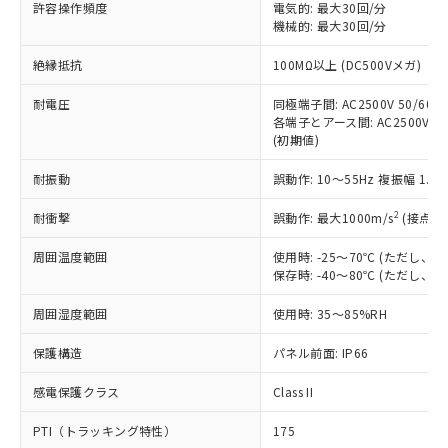
ご利用ください。
許容操作頻度
電気的: 最大30回/分
定はありません。
機械的: 最大30回/分
調査・確認中：EU RoHS指令（10物質）の
本サービスは、当社制御機器事業取扱
※1 中国RoHS○×表
非含有の対応状況を調査中または確認中の
絶縁抵抗
100MΩ以上 (DC500Vメガ)
商品の当社在庫状況および標準価格
商品です。
(税抜)を提供させていただくもので
「○」：最大均質材料含有率が中国RoHSの
非該当品：ライセンス料など無形物で、有
耐電圧
同極端子間: AC2500V 50/60Hz
す。
基準値以下であることを示します。
害物質有無と関係のない商品です。
各端子とアース間: AC2500V 50/
当社制御機器事業取扱商品の中には、
「×」：最大均質材料含有率が中国RoHSの
仕入先様の事情により、非含有部品として
(初期値)
本サービスの対象外となる商品もある
基準値を超えていることを示します。
いたものが、含有品と判明した場合などや
当社は、これら貴社製品のうち、外国
ことをご了承ください。
「－」：未確認です。当社販売部門へお問
耐振動
誤動作: 10～55Hz 複振幅 1.
むを得ず変更することがあります。
為替および外国貿易法に定める商品
在庫状況および標準価格照会結果は、
い合わせください。
（以下｢規制貨物等」という）を輸出
記載している更新日時点での社内デー
2
耐衝撃
誤動作: 最大1000m/s
(接点開
*EU RoHS指令（10物質）：
または国外への提供する場合は、日本
記
タに基づき作成されるものであり、閲
説明
鉛(Pb) 1000ppm以下、 水銀(Hg) 1000ppm以下、 カド
*中国RoHS10物質の基準値 (GB/T26572)：
国政府の輸出許可(または役務取引許
号
覧された時点での実際の在庫および標
ミウム(Cd) 100ppm以下、
周囲温度範囲
使用時: -25～70℃ (ただし
Pb(鉛) :1000ppm、 Hg(水銀) : 1000ppm、 Cd(カドミウ
可)を取得するなどの必要な手続きを
六価クロム(Cr(Ⅵ)) 1000ppm以下、ポリ臭化ビフェニル
ム) : 100ppm、
保存時: -40～80℃ (ただし
準価格とは異なる場合があることをご
類(PBB) 1000ppm以下、ポリ臭化ジフェニルエーテル類
Cr(Ⅵ)(六価クロム) : 1000ppm、 PBBs(ポリ臭化ビフェ
とります。
了承ください。
(PBDE) 1000ppm以下、フタル酸ビス(2-エチルヘキシ
○
一定数以上の在庫あり
ニル類) : 1000ppm、 PBDEs(ポリ臭化ジフェニルエーテ
当社は規制貨物を破棄する場合は、完
周囲湿度範囲
使用時: 35～85%RH
ル) (DEHP)(別名：DOP) 1000ppm以下、フタル酸ブチ
正式な納期状況および標準価格はお客
ル類) : 1000ppm、
ルベンジル（BBP） 1000ppm以下、フタル酸ジブチル
全に破砕するなど、違法に輸出されな
DBP(フタル酸ジブチル) : 1000ppm、 DIBP(フタル酸ジ
様のお取引先、またはお客様担当のオ
（DBP） 1000ppm以下、フタル酸ジイソブチル
イソブチル) : 1000ppm、 BBP(フタル酸ブチルベンジ
△
一定数には満たないが在庫あり
保護構造
パネル前面: IP66
いよう必要な手段を講じます。
ムロン制御機器販売店・当社販売員に
(DIBP) 1000ppm以下
ル) : 1000ppm、
当社は貴社製品を、核兵器、ミサイ
但し、RoHS指令で産業用監視および制御機器に対する
DEHP(フタル酸ビス(2-エチルヘキシル)) : 1000ppm
ご相談ください。
適用除外項目は除く。
感電保護クラス
Class II
ル、化学兵器、生物兵器またはその他
－
在庫なし(最新の在庫状況につ
オムロン制御機器販売店や当社販売拠
フタル酸エステル類の４物質については閾値を超える意
武器並びにこれらの製造装置等に一切
いては、お客様のお取引先、ま
図的な使用がないことを確認しています。
点は「
販売ネットワーク
」をご確認
PTI（トラッキング特性）
175
※2 環境保護使用期限
使用いたしません。
たはお客様担当のオムロン制御
ください。