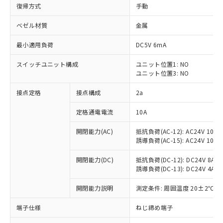
復帰方式
手動
ベゼル材質
金属
最小適用負荷
DC5V 6mA
スイッチユニット構成
ユニット位置1: NO
ユニット位置3: NO
接点定格
接点構成
2a
定格通電電流
10A
※1 対応状況
開閉能力(AC)
抵抗負荷(AC-12): AC24V 10A/A
誘導負荷(AC-15): AC24V 10A/AC
対応済み：EU RoHS指令（10物質）の
非含有に対応した製品が提供可能な商品で
開閉能力(DC)
抵抗負荷(DC-12): DC24V 8A/DC
す。
誘導負荷(DC-13): DC24V 4A/DC
対応予定：EU RoHS指令（10物質）の非含
ご利用条件
有に対応した製品に切り替える予定のある
開閉能力説明
測定条件: 周囲温度 20±2℃、
商品です。
端子仕様
ねじ締め端子
対応予定なし：EU RoHS指令（10物質）の
以下の条件をお読みいただき、同意のうえ
非含有に非対応の商品で、対応品を出す予