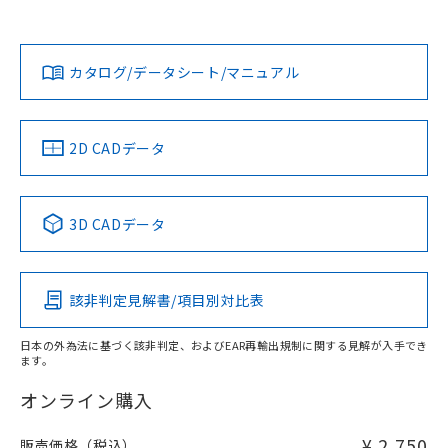
欄に対応日を記載しておりました。
貴社担当オムロン営業員または販売店にお問い合わせくださ
既に当社にて対応品への在庫切替を完了
対応状況
対応予定月
※1
※2
い。
ダウンロードデータをご利用いただく前に、以下を必ずお読
していることから、特段のことがない限
みください。
り、2022年1月12日より割愛しておりま
カタログ/データシート/マニュアル
対応済み
ソフトウェアの使用条件
す。
お問い合わせ
中国 RoHS
注意事項・凡例
2D CADデータ
中国 RoHS表
※1 ※2
3D CADデータ
Pb
Hg
Cd
Cr(VI)
該非判定見解書/項目別対比表
X
O
O
O
日本の外為法に基づく該非判定、およびEAR再輸出規制に関する見解が入手でき
ます。
"対応済み"や非含有の記載がされた商品であっても、流通
在庫等で未対応品が混在する可能性があります。
オンライン購入
非含有品が必要な際は、弊社営業部門もしくは販売店へお
問い合わせください。
¥ 2,750
販売価格（税込）