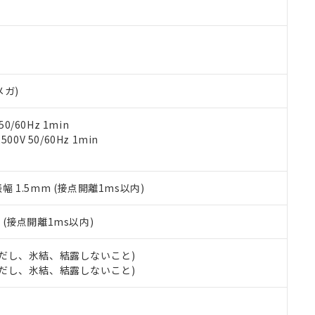
ご相談ください。
は満たないが在庫あり
製品を第三者に販売する場合は、上記1、2および3の内容を当該第
機器販売店や当社販売拠点は「
販売ネットワーク
」をご確認くだ
販売先および販売に係わる関係者が違法に輸出するおそれがある場
用期限
び標準価格結果を当社の事前の承諾なく第三者に漏洩または開示し
え状況などにより、予定月が前後することがあります。
(最新の在庫状況については、お客様のお取引先、またはお客様担当
（10物質）のすべてが基準値以下であることを示します。
店・当社販売員にご確認ください)
能（部品リスト作成サービス）をご利用いただくには、I-Webメン
使用状況下において有害物質が外部に漏えいし、環境に深刻な影響を
あります。
メガ)
機種、また在庫状況の情報を公開していない機種
ェブサイト上で当社にご登録された部品リストについて、当社およ
書ダウンロード
す。当社販売部門へお問い合わせください。
品・サービスに関するお客様との取引・商談に必要な範囲で利用す
合意する
キャンセル
0/60Hz 1min
書をダウンロードすることができます。
0V 50/60Hz 1min
利用者とは、
"個人情報の共同利用に関して"
の「1.共同利用者の
します。
10物質）の非含有証明書
明書（当社基準）
振幅 1.5mm (接点開離1ms以内)
日時点で非含有を証明するもので、過去に遡って非含有を証明するも
令のフタル酸エステル類４物質の対応では、対応完了までの期間は出
備考欄に対応日を記載しておりました。
2
(接点開離1ms以内)
品への在庫切替を完了していることから、特段のことがない限り、20
す。
 (ただし、氷結、結露しないこと)
 (ただし、氷結、結露しないこと)