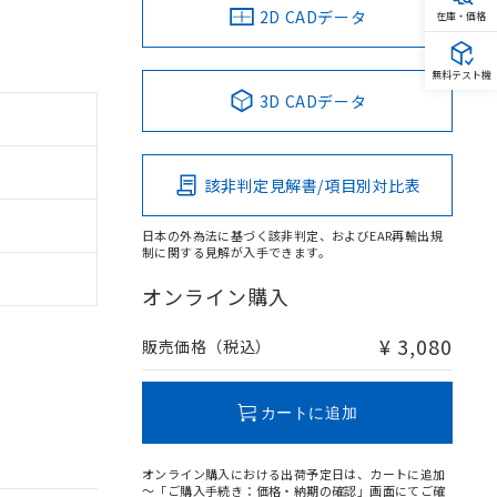
2D CADデータ
在庫・価格
無料テスト機
3D CADデータ
該非判定見解書/項目別対比表
日本の外為法に基づく該非判定、およびEAR再輸出規
制に関する見解が入手できます。
オンライン購入
¥ 3,080
販売価格（税込）
カートに追加
オンライン購入における出荷予定日は、カートに追加
～「ご購入手続き：価格・納期の確認」画面にてご確