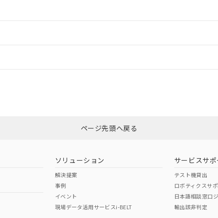
情報更新：2
ードすることができます。
情報更新：
ログイン/会員登録
状況については、「カスタマーサポートセンタ お客様相談室」または貴社担
みください。
非含有証明書
※3
ページ先頭へ戻る
ダウンロードはこちら
ソリューション
サービスサポ
解決提案
テスト機貸出
事例
ロボティクスサ
イベント
日本語相談窓口
現場データ活用サービスi-BELT
輸出該非判定