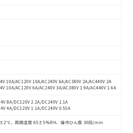
 RoHS指令（10物質）の非含有に対応した製品が提供可能な商品です
oHS指令（10物質）の非含有に対応した製品に切り替える予定のある
 RoHS指令（10物質）の非含有に非対応の商品で、対応品を出す予
 RoHS指令（10物質）の非含有の対応状況を調査中または確認中の
ンス料など無形物で、有害物質有無と関係のない商品です。
○×表
より、非含有部品としていたものが、含有品と判明した場合などやむ
V 10A/AC120V 10A/AC240V 6A/AC380V 2A/AC440V 2A
みいただき、同意のうえご利用ください。
材料含有率が中国RoHSの基準値以下であることを示します。
 10A/AC120V 6A/AC240V 3A/AC380V 1.9A/AC440V 1.6A
材料含有率が中国RoHSの基準値を超えていることを示します。
、当社制御機器事業取扱商品の当社在庫状況および標準価格(税抜)
ら貴社製品のうち、外国為替および外国貿易法に定める商品（以下｢
質）：
す。当社販売部門へお問い合わせください。
 水銀(Hg) 1000ppm以下、 カドミウム(Cd) 100ppm以下、
たは国外への提供する場合は、日本国政府の輸出許可(または役務取
V 8A/DC120V 2.2A/DC240V 1.1A
000ppm以下、ポリ臭化ビフェニル類(PBB) 1000ppm以下、ポリ臭化ジフェニルエーテル類(P
事業取扱商品の中には、本サービスの対象外となる商品もあること
手続きをとります。
V 4A/DC120V 1.1A/DC240V 0.55A
キシル) (DEHP)(別名：DOP) 1000ppm以下、フタル酸ブチルベンジル（BBP） 100
(GB/T26572)：
以下、フタル酸ジイソブチル (DIBP) 1000ppm以下
び標準価格照会結果は、記載している更新日時点での社内データに
物を破棄する場合は、完全に破砕するなど、違法に輸出されないよ
(水銀) : 1000ppm、 Cd(カドミウム) : 100ppm、
業用監視および制御機器に対する適用除外項目は除く。
覧された時点での実際の在庫および標準価格とは異なる場合がある
1000ppm、 PBBs(ポリ臭化ビフェニル類) : 1000ppm、 PBDEs(ポリ臭化ジフェニルエーテル類
物質については閾値を超える意図的な使用がないことを確認しています。
0±2℃、周囲湿度 65±5%RH、操作ひん度 30回/min
上の在庫あり
 1000ppm、 DIBP(フタル酸ジイソブチル) : 1000ppm、 BBP(フタル酸ブチルベンジル) :
品を、核兵器、ミサイル、化学兵器、生物兵器またはその他武器並
チルヘキシル)) : 1000ppm
況および標準価格はお客様のお取引先、またはお客様担当のオムロ
用いたしません。