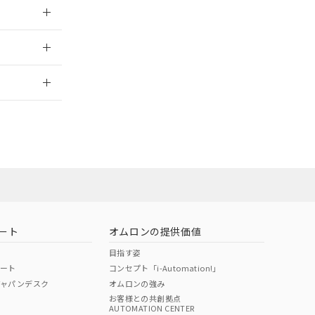
026/05/21
2026/7/29
当オムロン営業
お問い合わせ
ート
オムロンの提供価値
目指す姿
ポート
コンセプト「i-Automation!」
ジャパンデスク
オムロンの強み
お客様との共創拠点
AUTOMATION CENTER