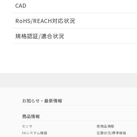
CAD
ログイン/会員登録いただくと、CADデータをダウンロ
RoHS/REACH対応状況
規格認証/適合状況
EU RoHS
注意事項・凡例
A30NK-2MM-01BA-G111についての規格認証/適合
員または販売店にお問い合わせください。
ダウンロードデータをご利用いただく前に、以下を必ずお読
対応状況
対応予定月
※1
※2
ソフトウェアの使用条件
対応済み
お知らせ・最新情報
中国 RoHS
注意事項・凡例
商品情報
中国 RoHS表
※1 ※2
センサ
新商品情報
FAシステム機器
在庫状況/標準価格