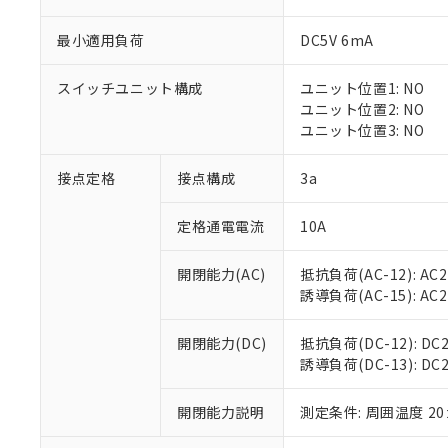
最小適用負荷
DC5V 6mA
スイッチユニット構成
ユニット位置1: NO
※1 対応状況
ユニット位置2: NO
ユニット位置3: NO
対応済み：EU
対応予定：EU R
接点定格
接点構成
3a
対応予定なし：EU
調査・確認中：EU
ご利用条件
定格通電電流
10A
非該当品：ライセ
※1 中国RoHS
仕入先様の事情に
開閉能力(AC)
抵抗負荷(AC-12): AC24
があります。
以下の条件をお読
「○」：最大均質
誘導負荷(AC-15): AC24V
「×」：最大均質
本サービスは
当社は、これ
*EU RoHS指令（10物
「－」：未確認で
鉛(Pb) 1000ppm以下、
くものです。
う）を輸出ま
開閉能力(DC)
抵抗負荷(DC-12): DC24
記
説明
六価クロム(Cr(Ⅵ)) 1
当社制御機器
などの必要な
誘導負荷(DC-13): DC24
フタル酸ビス(2-エチルヘ
号
*中国RoHS10物質の基準値 
ル（DBP） 1000ppm
在庫状況およ
当社は規制貨
Pb(鉛) :1000ppm、 Hg
但し、RoHS指令で産
のであり、閲
ます。
Cr(Ⅵ)(六価クロム) : 
フタル酸エステル類の４
開閉能力説明
測定条件: 周囲温度 2
○
一定数以
DBP(フタル酸ジブチル) :
い。
当社は貴社製
DEHP(フタル酸ビス(2-エ
正式な納期状
置等に一切使