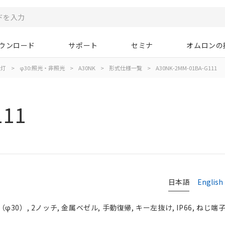
ウンロード
サポート
セミナ
オムロンの
示灯
>
φ30:照光・非照光
>
A30NK
>
形式仕様一覧
>
A30NK-2MM-01BA-G111
111
日本語
English
0）, 2ノッチ, 金属ベゼル, 手動復帰, キー左抜け, IP66, ねじ端子