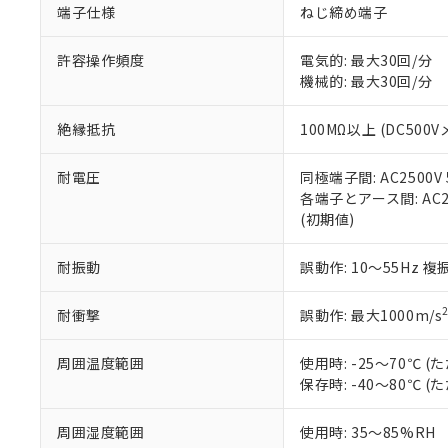
端子仕様
ねじ締め端子
当社販売員に
※2 対応予定月
△
一定数に
当社は、貴社
オムロン制御
また当社は、
※2 環境保護使
在庫状況およ
部品在庫の切り替
たしません。
許容操作頻度
電気的: 最大30回/分
－
在庫なし
す。
機械的: 最大30回/分
「ｅ」：有害物質
機器販売
マイパーツ機
「10」：通常の
ている必要が
味します。
絶縁抵抗
100MΩ以上 (DC500V
空
受注生産
お客様が当ウ
※3 非含有証明
「－」：未確認で
白
が、当社の製
耐電圧
同極端子間: AC2500V 5
さい。
下記の非含有証明
各端子とアース間: AC250
※当社の共同
(初期値)
いる法人を指
EU RoHS指令（
51物質の非含有証
耐振動
誤動作: 10～55Hz 複
※本証明書は発行
また、RoHS指
混在することから
耐衝撃
誤動作: 最大1000m/s
既に当社にて対応
り割愛しておりま
周囲温度範囲
使用時: -25～70℃
保存時: -40～80℃
周囲湿度範囲
使用時: 35～85%RH