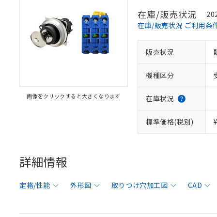
在庫/販売状況
20
在庫/販売状況 ご利用条
販売状況
機種区分
画像をクリックすると大きくなります
在庫状況
標準価格(税別)
詳細情報
定格/性能
外形図
取りつけ穴加工図
CAD