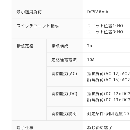
最小適用負荷
DC5V 6mA
スイッチユニット構成
ユニット位置1: NO
※1 対応状況
ユニット位置3: NO
対応済み：EU
接点定格
接点構成
2a
対応予定：EU R
対応予定なし：EU
調査・確認中：EU
定格通電電流
10A
ご利用条件
非該当品：ライセ
※1 中国RoHS
仕入先様の事情に
開閉能力(AC)
抵抗負荷(AC-12): AC24
があります。
以下の条件をお読
誘導負荷(AC-15): AC24V
「○」：最大均質
「×」：最大均質
本サービスは
当社は、これ
*EU RoHS指令（10物
「－」：未確認で
開閉能力(DC)
抵抗負荷(DC-12): DC24
鉛(Pb) 1000ppm以下、
くものです。
う）を輸出ま
記
説明
六価クロム(Cr(Ⅵ)) 1
誘導負荷(DC-13): DC24
当社制御機器
などの必要な
フタル酸ビス(2-エチルヘ
号
*中国RoHS10物質の基準値 
ル（DBP） 1000ppm
在庫状況およ
当社は規制貨
Pb(鉛) :1000ppm、 Hg
但し、RoHS指令で産
のであり、閲
開閉能力説明
測定条件: 周囲温度 2
ます。
Cr(Ⅵ)(六価クロム) : 
フタル酸エステル類の４
○
一定数以
DBP(フタル酸ジブチル) :
い。
当社は貴社製
DEHP(フタル酸ビス(2-エ
正式な納期状
置等に一切使
端子仕様
ねじ締め端子