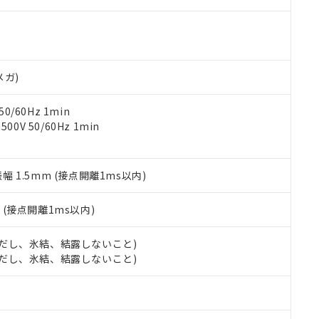
ご相談ください。
は満たないが在庫あり
製品を第三者に販売する場合は、上記1、2および3の内容を当該第
機器販売店や当社販売拠点は「
販売ネットワーク
」をご確認くだ
販売先および販売に係わる関係者が違法に輸出するおそれがある場
用期限
び標準価格結果を当社の事前の承諾なく第三者に漏洩または開示し
え状況などにより、予定月が前後することがあります。
(最新の在庫状況については、お客様のお取引先、またはお客様担当
（10物質）のすべてが基準値以下であることを示します。
店・当社販売員にご確認ください)
能（部品リスト作成サービス）をご利用いただくには、I-Webメン
使用状況下において有害物質が外部に漏えいし、環境に深刻な影響を
メガ)
あります。
機種、また在庫状況の情報を公開していない機種
ェブサイト上で当社にご登録された部品リストについて、当社およ
書ダウンロード
す。当社販売部門へお問い合わせください。
品・サービスに関するお客様との取引・商談に必要な範囲で利用す
0/60Hz 1min
合意する
キャンセル
書をダウンロードすることができます。
0V 50/60Hz 1min
利用者とは、
"個人情報の共同利用に関して"
の「1.共同利用者の
します。
10物質）の非含有証明書
明書（当社基準）
振幅 1.5mm (接点開離1ms以内)
日時点で非含有を証明するもので、過去に遡って非含有を証明するも
令のフタル酸エステル類４物質の対応では、対応完了までの期間は出
2
(接点開離1ms以内)
備考欄に対応日を記載しておりました。
品への在庫切替を完了していることから、特段のことがない限り、20
 (ただし、氷結、結露しないこと)
す。
 (ただし、氷結、結露しないこと)