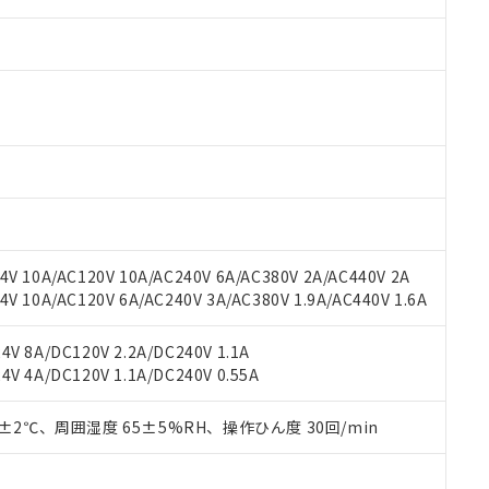
 RoHS指令（10物質）の非含有に対応した製品が提供可能な商品です
oHS指令（10物質）の非含有に対応した製品に切り替える予定のある
 RoHS指令（10物質）の非含有に非対応の商品で、対応品を出す予
 RoHS指令（10物質）の非含有の対応状況を調査中または確認中の
ンス料など無形物で、有害物質有無と関係のない商品です。
○×表
より、非含有部品としていたものが、含有品と判明した場合などやむ
V 10A/AC120V 10A/AC240V 6A/AC380V 2A/AC440V 2A
みいただき、同意のうえご利用ください。
 10A/AC120V 6A/AC240V 3A/AC380V 1.9A/AC440V 1.6A
材料含有率が中国RoHSの基準値以下であることを示します。
材料含有率が中国RoHSの基準値を超えていることを示します。
、当社制御機器事業取扱商品の当社在庫状況および標準価格(税抜)
ら貴社製品のうち、外国為替および外国貿易法に定める商品（以下｢
質）：
す。当社販売部門へお問い合わせください。
V 8A/DC120V 2.2A/DC240V 1.1A
 水銀(Hg) 1000ppm以下、 カドミウム(Cd) 100ppm以下、
たは国外への提供する場合は、日本国政府の輸出許可(または役務取
000ppm以下、ポリ臭化ビフェニル類(PBB) 1000ppm以下、ポリ臭化ジフェニルエーテル類(P
V 4A/DC120V 1.1A/DC240V 0.55A
事業取扱商品の中には、本サービスの対象外となる商品もあること
手続きをとります。
キシル) (DEHP)(別名：DOP) 1000ppm以下、フタル酸ブチルベンジル（BBP） 100
(GB/T26572)：
以下、フタル酸ジイソブチル (DIBP) 1000ppm以下
び標準価格照会結果は、記載している更新日時点での社内データに
物を破棄する場合は、完全に破砕するなど、違法に輸出されないよ
(水銀) : 1000ppm、 Cd(カドミウム) : 100ppm、
業用監視および制御機器に対する適用除外項目は除く。
覧された時点での実際の在庫および標準価格とは異なる場合がある
0±2℃、周囲湿度 65±5%RH、操作ひん度 30回/min
1000ppm、 PBBs(ポリ臭化ビフェニル類) : 1000ppm、 PBDEs(ポリ臭化ジフェニルエーテル類
物質については閾値を超える意図的な使用がないことを確認しています。
上の在庫あり
 1000ppm、 DIBP(フタル酸ジイソブチル) : 1000ppm、 BBP(フタル酸ブチルベンジル) :
品を、核兵器、ミサイル、化学兵器、生物兵器またはその他武器並
チルヘキシル)) : 1000ppm
況および標準価格はお客様のお取引先、またはお客様担当のオムロ
用いたしません。