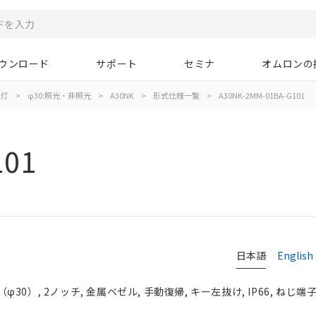
ウンロード
サポート
セミナ
オムロンの
示灯
>
φ30:照光・非照光
>
A30NK
>
形式仕様一覧
>
A30NK-2MM-01BA-G101
101
日本語
English
0）, 2ノッチ, 金属ベゼル, 手動復帰, キー左抜け, IP66, ねじ端子