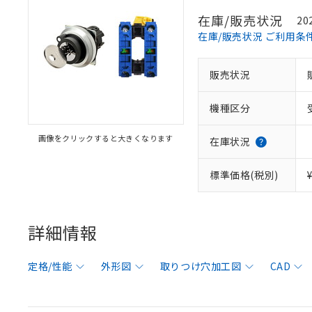
在庫/販売状況
20
在庫/販売状況 ご利用条
販売状況
機種区分
画像をクリックすると大きくなります
在庫状況
標準価格(税別)
詳細情報
定格/性能
外形図
取りつけ穴加工図
CAD