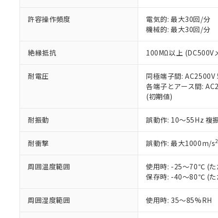
当社販売員に
※2 対応予定月
△
一定数に
当社は、貴社
オムロン制御
また当社は、
※2 環境保護使
許容操作頻度
電気的: 最大30回/分
在庫状況およ
部品在庫の切り替
たしません。
－
在庫なし
機械的: 最大30回/分
す。
「ｅ」：有害物質
機器販売
マイパーツ機
「10」：通常の
絶縁抵抗
100MΩ以上 (DC500V
ている必要が
味します。
空
受注生産
お客様が当ウ
※3 非含有証明
「－」：未確認で
白
が、当社の製
耐電圧
同極端子間: AC2500V 5
さい。
下記の非含有証明
各端子とアース間: AC250
※当社の共同
(初期値)
いる法人を指
EU RoHS指令（
51物質の非含有証
耐振動
誤動作: 10～55Hz 複
※本証明書は発行
また、RoHS指
耐衝撃
誤動作: 最大1000m/s
混在することから
既に当社にて対応
周囲温度範囲
使用時: -25～70℃
り割愛しておりま
保存時: -40～80℃
周囲湿度範囲
使用時: 35～85%RH