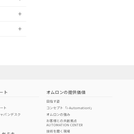
2026/7/29
当オムロン営業
お問い合わせ
ート
オムロンの提供価値
目指す姿
ポート
コンセプト「i-Automation!」
ジャパンデスク
オムロンの強み
お客様との共創拠点
AUTOMATION CENTER
DIBP
BBP
DEHP
環境保護
技術を磨く現場
・セミナ