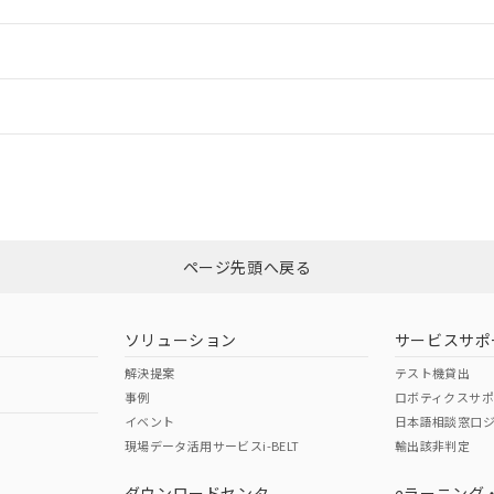
ードすることができます。
情報更新：
ログイン/会員登録
状況については、「カスタマーサポートセンタ お客様相談室」または貴社担
みください。
非含有証明書
※3
ページ先頭へ戻る
ダウンロードはこちら
ソリューション
サービスサポ
解決提案
テスト機貸出
事例
ロボティクスサ
イベント
日本語相談窓口
現場データ活用サービスi-BELT
輸出該非判定
I)
PBBs
PBDEs
DBP
ダウンロードセンタ
eラーニング