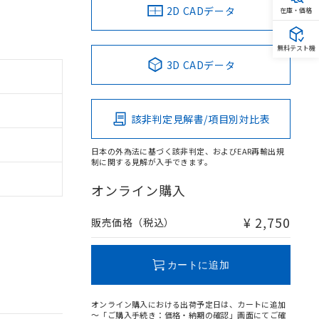
2D CADデータ
在庫・価格
無料テスト機
3D CADデータ
該非判定見解書/項目別対比表
日本の外為法に基づく該非判定、およびEAR再輸出規
制に関する見解が入手できます。
オンライン購入
¥ 2,750
販売価格（税込）
カートに追加
オンライン購入における出荷予定日は、カートに追加
～「ご購入手続き：価格・納期の確認」画面にてご確