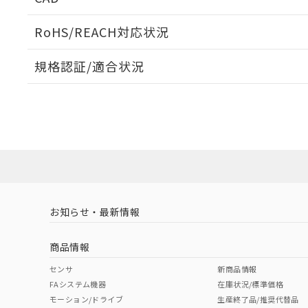
ログイン/会員登録いただくと、CADデータをダウンロ
RoHS/REACH対応状況
規格認証/適合状況
EU RoHS
注意事項・凡例
A30NK-2MM-01BA-G101についての規格認証/適合
員または販売店にお問い合わせください。
ダウンロードデータをご利用いただく前に、以下を必ずお読
対応状況
対応予定月
※1
※2
ソフトウェアの使用条件
対応済み
お知らせ・最新情報
中国 RoHS
注意事項・凡例
商品情報
中国 RoHS表
※1 ※2
センサ
新商品情報
FAシステム機器
在庫状況/標準価格
Pb
Hg
Cd
Cr(V
モーション/ドライブ
生産終了品/推奨代替品