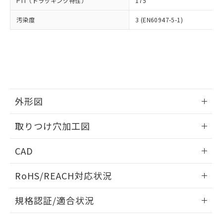
PTI（トラッキング特性）
175
たはお客様担当のオムロン制御
ください。
当社は、貴社製品を第三者に販売する
機器販売店・当社販売員にご確
在庫状況および標準価格結果を当社の
※2 対応予定月
「ｅ」：有害物質（10物質）のすべてが基
汚染度
3 (EN60947-5-1)
場合は、上記1、2および3の内容を当
認ください)
事前の承諾なく第三者に漏洩または開
準値以下であることを示します。
該第三者に通知します。また当社は、
示しないようお願いします。
部品在庫の切り替え状況などにより、予定
「10」：通常の使用状況下において有害物
販売先および販売に係わる関係者が違
マイパーツ機能（部品リスト作成サー
空
受注生産機種、また在庫状況の
月が前後することがあります。
質が外部に漏えいし、環境に深刻な影響を
法に輸出するおそれがある場合は、取
ビス）をご利用いただくには、I-Web
白
情報を公開していない機種
及ぼさない年数を意味します。
り引きをいたしません。
メンバーズにご登録されている必要が
「－」：未確認です。当社販売部門へお問
あります。
い合わせください。
お客様が当ウェブサイト上で当社にご
※3 非含有証明書ダウンロード
登録された部品リストについて、当社
外形図
および当社の共同利用者が、当社の製
下記の非含有証明書をダウンロードするこ
品・サービスに関するお客様との取
情報更新：2026/05/21
とができます。
取りつけ穴加工図
合意する
キャンセル
引・商談に必要な範囲で利用すること
をご了承ください。
情報更新：2026/05/21
EU RoHS指令（10物質）の非含有証明書
※当社の共同利用者とは、
"個人情報
CAD
51物質の非含有証明書（当社基準）
の共同利用に関して"
の「1.共同利
※本証明書は発行日時点で非含有を証明す
ログイン/会員登録いただくと、CADデータをダウンロー
用者の範囲」に記載されている法人を
RoHS/REACH対応状況
るもので、過去に遡って非含有を証明する
ドすることができます。
指します。
ものではありません。
情報更新：2026/7/29
また、RoHS指令のフタル酸エステル類４
規格認証/適合状況
物質の対応では、対応完了までの期間は出
ログイン/会員登録
EU RoHS
注意事項・凡例
荷製品に未対応品が混在することから備考
A30NK-2MM-01AA-P112についての規格認証/適合状況につ