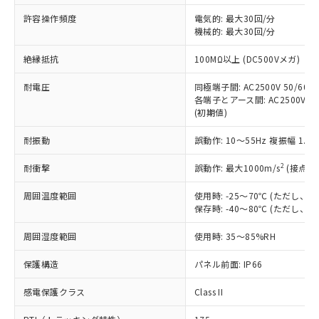
非含有に非対応の商品で、対応品を出す予
ご利用ください。
定はありません。
許容操作頻度
電気的: 最大30回/分
調査・確認中：EU RoHS指令（10物質）の
機械的: 最大30回/分
本サービスは、当社制御機器事業取扱
※1 中国RoHS○×表
非含有の対応状況を調査中または確認中の
商品の当社在庫状況および標準価格
絶縁抵抗
100MΩ以上 (DC500Vメガ)
商品です。
(税抜)を提供させていただくもので
「○」：最大均質材料含有率が中国RoHSの
非該当品：ライセンス料など無形物で、有
す。
耐電圧
同極端子間: AC2500V 50/60Hz
基準値以下であることを示します。
害物質有無と関係のない商品です。
当社制御機器事業取扱商品の中には、
各端子とアース間: AC2500V 50/
「×」：最大均質材料含有率が中国RoHSの
仕入先様の事情により、非含有部品として
(初期値)
本サービスの対象外となる商品もある
基準値を超えていることを示します。
いたものが、含有品と判明した場合などや
当社は、これら貴社製品のうち、外国
ことをご了承ください。
「－」：未確認です。当社販売部門へお問
むを得ず変更することがあります。
為替および外国貿易法に定める商品
耐振動
誤動作: 10～55Hz 複振幅 1.
在庫状況および標準価格照会結果は、
い合わせください。
（以下｢規制貨物等」という）を輸出
記載している更新日時点での社内デー
*EU RoHS指令（10物質）：
2
耐衝撃
誤動作: 最大1000m/s
(接点開
または国外への提供する場合は、日本
記
タに基づき作成されるものであり、閲
説明
鉛(Pb) 1000ppm以下、 水銀(Hg) 1000ppm以下、 カド
*中国RoHS10物質の基準値 (GB/T26572)：
国政府の輸出許可(または役務取引許
号
覧された時点での実際の在庫および標
ミウム(Cd) 100ppm以下、
Pb(鉛) :1000ppm、 Hg(水銀) : 1000ppm、 Cd(カドミウ
周囲温度範囲
使用時: -25～70℃ (ただし
可)を取得するなどの必要な手続きを
六価クロム(Cr(Ⅵ)) 1000ppm以下、ポリ臭化ビフェニル
ム) : 100ppm、
準価格とは異なる場合があることをご
保存時: -40～80℃ (ただし
類(PBB) 1000ppm以下、ポリ臭化ジフェニルエーテル類
Cr(Ⅵ)(六価クロム) : 1000ppm、 PBBs(ポリ臭化ビフェ
とります。
了承ください。
(PBDE) 1000ppm以下、フタル酸ビス(2-エチルヘキシ
○
一定数以上の在庫あり
ニル類) : 1000ppm、 PBDEs(ポリ臭化ジフェニルエーテ
当社は規制貨物を破棄する場合は、完
ル) (DEHP)(別名：DOP) 1000ppm以下、フタル酸ブチ
正式な納期状況および標準価格はお客
ル類) : 1000ppm、
周囲湿度範囲
使用時: 35～85%RH
ルベンジル（BBP） 1000ppm以下、フタル酸ジブチル
全に破砕するなど、違法に輸出されな
DBP(フタル酸ジブチル) : 1000ppm、 DIBP(フタル酸ジ
様のお取引先、またはお客様担当のオ
（DBP） 1000ppm以下、フタル酸ジイソブチル
イソブチル) : 1000ppm、 BBP(フタル酸ブチルベンジ
△
一定数には満たないが在庫あり
いよう必要な手段を講じます。
ムロン制御機器販売店・当社販売員に
(DIBP) 1000ppm以下
保護構造
パネル前面: IP66
ル) : 1000ppm、
当社は貴社製品を、核兵器、ミサイ
但し、RoHS指令で産業用監視および制御機器に対する
DEHP(フタル酸ビス(2-エチルヘキシル)) : 1000ppm
ご相談ください。
適用除外項目は除く。
ル、化学兵器、生物兵器またはその他
－
在庫なし(最新の在庫状況につ
感電保護クラス
Class II
オムロン制御機器販売店や当社販売拠
フタル酸エステル類の４物質については閾値を超える意
武器並びにこれらの製造装置等に一切
いては、お客様のお取引先、ま
図的な使用がないことを確認しています。
点は「
販売ネットワーク
」をご確認
※2 環境保護使用期限
使用いたしません。