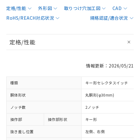
定格/性能
外形図
取りつけ穴加工図
CAD
RoHS/REACH対応状況
規格認証/適合状況
定格/性能
情報更新：2026/05/21
種類
キー形セレクタスイッチ
胴体形状
丸胴形(φ30mm)
ノッチ数
2ノッチ
操作部
操作部形状
キー形
抜き差し位置
左側、右側