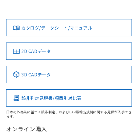
欄に対応日を記載しておりました。
いては、「カスタマーサポートセンタ お客様相談室」または
既に当社にて対応品への在庫切替を完了
貴社担当オムロン営業員または販売店にお問い合わせくださ
対応状況
対応予定月
※1
※2
していることから、特段のことがない限
い。
ダウンロードデータをご利用いただく前に、以下を必ずお読
り、2022年1月12日より割愛しておりま
みください。
カタログ/データシート/マニュアル
対応済み
す。
ソフトウェアの使用条件
お問い合わせ
中国 RoHS
注意事項・凡例
2D CADデータ
中国 RoHS表
※1 ※2
3D CADデータ
Pb
Hg
Cd
Cr(VI)
該非判定見解書/項目別対比表
X
O
O
O
日本の外為法に基づく該非判定、およびEAR再輸出規制に関する見解が入手でき
ます。
"対応済み"や非含有の記載がされた商品であっても、流通
在庫等で未対応品が混在する可能性があります。
オンライン購入
非含有品が必要な際は、弊社営業部門もしくは販売店へお