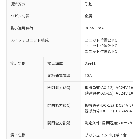
復帰方式
手動
ベゼル材質
金属
最小適用負荷
DC5V 6mA
スイッチユニット構成
ユニット位置1: NO
ユニット位置2: NO
ユニット位置3: NC
接点定格
接点構成
2a+1b
定格通電電流
10A
※1 対応状況
開閉能力(AC)
抵抗負荷(AC-12): AC24V 10A/A
誘導負荷(AC-15): AC24V 10A/AC
対応済み：EU RoHS指令（10物質）の
非含有に対応した製品が提供可能な商品で
開閉能力(DC)
抵抗負荷(DC-12): DC24V 8A/DC
す。
誘導負荷(DC-13): DC24V 4A/DC
対応予定：EU RoHS指令（10物質）の非含
ご利用条件
有に対応した製品に切り替える予定のある
開閉能力説明
測定条件: 周囲温度 20±2℃、
商品です。
対応予定なし：EU RoHS指令（10物質）の
端子仕様
プッシュインPlus端子台
以下の条件をお読みいただき、同意のうえ