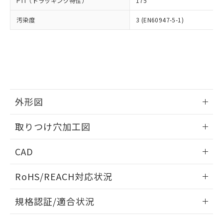
PTI（トラッキング特性）
175
たはお客様担当のオムロン制御
ください。
当社は、貴社製品を第三者に販売する
機器販売店・当社販売員にご確
在庫状況および標準価格結果を当社の
※2 対応予定月
「ｅ」：有害物質（10物質）のすべてが基
汚染度
3 (EN60947-5-1)
場合は、上記1、2および3の内容を当
認ください)
事前の承諾なく第三者に漏洩または開
準値以下であることを示します。
該第三者に通知します。また当社は、
示しないようお願いします。
部品在庫の切り替え状況などにより、予定
「10」：通常の使用状況下において有害物
販売先および販売に係わる関係者が違
マイパーツ機能（部品リスト作成サー
空
受注生産機種、また在庫状況の
月が前後することがあります。
質が外部に漏えいし、環境に深刻な影響を
法に輸出するおそれがある場合は、取
ビス）をご利用いただくには、I-Web
白
情報を公開していない機種
及ぼさない年数を意味します。
り引きをいたしません。
メンバーズにご登録されている必要が
「－」：未確認です。当社販売部門へお問
あります。
い合わせください。
お客様が当ウェブサイト上で当社にご
※3 非含有証明書ダウンロード
登録された部品リストについて、当社
外形図
および当社の共同利用者が、当社の製
下記の非含有証明書をダウンロードするこ
品・サービスに関するお客様との取
情報更新：2026/05/21
とができます。
取りつけ穴加工図
合意する
キャンセル
引・商談に必要な範囲で利用すること
をご了承ください。
情報更新：2026/05/21
EU RoHS指令（10物質）の非含有証明書
※当社の共同利用者とは、
"個人情報
CAD
51物質の非含有証明書（当社基準）
の共同利用に関して"
の「1.共同利
※本証明書は発行日時点で非含有を証明す
ログイン/会員登録いただくと、CADデータをダウンロー
用者の範囲」に記載されている法人を
RoHS/REACH対応状況
るもので、過去に遡って非含有を証明する
ドすることができます。
指します。
ものではありません。
情報更新：2026/7/29
また、RoHS指令のフタル酸エステル類４
規格認証/適合状況
物質の対応では、対応完了までの期間は出
ログイン/会員登録
EU RoHS
注意事項・凡例
荷製品に未対応品が混在することから備考
A30NK-2MM-01AA-P111についての規格認証/適合状況につ