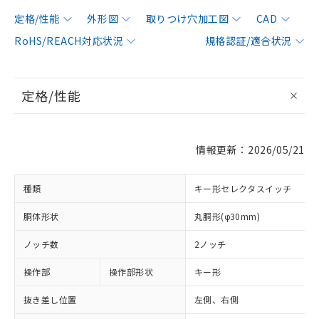
定格/性能
外形図
取りつけ穴加工図
CAD
RoHS/REACH対応状況
規格認証/適合状況
定格/性能
情報更新：2026/05/21
種類
キー形セレクタスイッチ
胴体形状
丸胴形(φ30mm)
ノッチ数
2ノッチ
操作部
操作部形状
キー形
抜き差し位置
左側、右側