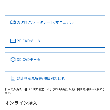
欄に対応日を記載しておりました。
いては、「カスタマーサポートセンタ お客様相談室」または
既に当社にて対応品への在庫切替を完了
貴社担当オムロン営業員または販売店にお問い合わせくださ
対応状況
対応予定月
※1
※2
していることから、特段のことがない限
い。
ダウンロードデータをご利用いただく前に、以下を必ずお読
り、2022年1月12日より割愛しておりま
みください。
カタログ/データシート/マニュアル
対応済み
す。
ソフトウェアの使用条件
お問い合わせ
中国 RoHS
注意事項・凡例
2D CADデータ
中国 RoHS表
※1 ※2
3D CADデータ
Pb
Hg
Cd
Cr(VI)
該非判定見解書/項目別対比表
X
O
O
O
日本の外為法に基づく該非判定、およびEAR再輸出規制に関する見解が入手でき
ます。
"対応済み"や非含有の記載がされた商品であっても、流通
在庫等で未対応品が混在する可能性があります。
オンライン購入
非含有品が必要な際は、弊社営業部門もしくは販売店へお