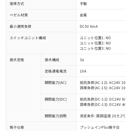
復帰方式
手動
ベゼル材質
金属
最小適用負荷
DC5V 6mA
スイッチユニット構成
ユニット位置1: NO
ユニット位置2: NO
ユニット位置3: NO
接点定格
接点構成
3a
定格通電電流
10A
※1 対応状況
開閉能力(AC)
抵抗負荷(AC-12): AC24V 10A/A
誘導負荷(AC-15): AC24V 10A/AC
対応済み：EU RoHS指令（10物質）の
非含有に対応した製品が提供可能な商品で
開閉能力(DC)
抵抗負荷(DC-12): DC24V 8A/DC
す。
誘導負荷(DC-13): DC24V 4A/DC
対応予定：EU RoHS指令（10物質）の非含
ご利用条件
有に対応した製品に切り替える予定のある
開閉能力説明
測定条件: 周囲温度 20±2℃、
商品です。
対応予定なし：EU RoHS指令（10物質）の
端子仕様
プッシュインPlus端子台
以下の条件をお読みいただき、同意のうえ