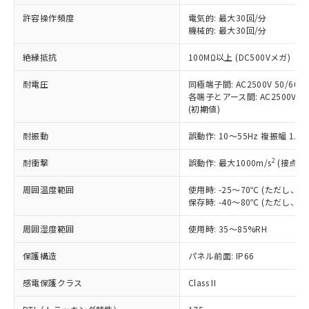
非含有に非対応の商品で、対応品を出す予
ご利用ください。
定はありません。
許容操作頻度
電気的: 最大30回/分
調査・確認中：EU RoHS指令（10物質）の
機械的: 最大30回/分
本サービスは、当社制御機器事業取扱
※1 中国RoHS○×表
非含有の対応状況を調査中または確認中の
商品の当社在庫状況および標準価格
絶縁抵抗
100MΩ以上 (DC500Vメガ)
商品です。
(税抜)を提供させていただくもので
「○」：最大均質材料含有率が中国RoHSの
非該当品：ライセンス料など無形物で、有
す。
耐電圧
同極端子間: AC2500V 50/60Hz
基準値以下であることを示します。
害物質有無と関係のない商品です。
当社制御機器事業取扱商品の中には、
各端子とアース間: AC2500V 50/
「×」：最大均質材料含有率が中国RoHSの
仕入先様の事情により、非含有部品として
(初期値)
本サービスの対象外となる商品もある
基準値を超えていることを示します。
いたものが、含有品と判明した場合などや
当社は、これら貴社製品のうち、外国
ことをご了承ください。
「－」：未確認です。当社販売部門へお問
むを得ず変更することがあります。
為替および外国貿易法に定める商品
耐振動
誤動作: 10～55Hz 複振幅 1.
在庫状況および標準価格照会結果は、
い合わせください。
（以下｢規制貨物等」という）を輸出
記載している更新日時点での社内デー
*EU RoHS指令（10物質）：
2
耐衝撃
誤動作: 最大1000m/s
(接点開
または国外への提供する場合は、日本
記
タに基づき作成されるものであり、閲
説明
鉛(Pb) 1000ppm以下、 水銀(Hg) 1000ppm以下、 カド
*中国RoHS10物質の基準値 (GB/T26572)：
国政府の輸出許可(または役務取引許
号
覧された時点での実際の在庫および標
ミウム(Cd) 100ppm以下、
Pb(鉛) :1000ppm、 Hg(水銀) : 1000ppm、 Cd(カドミウ
周囲温度範囲
使用時: -25～70℃ (ただし
可)を取得するなどの必要な手続きを
六価クロム(Cr(Ⅵ)) 1000ppm以下、ポリ臭化ビフェニル
ム) : 100ppm、
準価格とは異なる場合があることをご
保存時: -40～80℃ (ただし
類(PBB) 1000ppm以下、ポリ臭化ジフェニルエーテル類
Cr(Ⅵ)(六価クロム) : 1000ppm、 PBBs(ポリ臭化ビフェ
とります。
了承ください。
(PBDE) 1000ppm以下、フタル酸ビス(2-エチルヘキシ
○
一定数以上の在庫あり
ニル類) : 1000ppm、 PBDEs(ポリ臭化ジフェニルエーテ
当社は規制貨物を破棄する場合は、完
ル) (DEHP)(別名：DOP) 1000ppm以下、フタル酸ブチ
正式な納期状況および標準価格はお客
ル類) : 1000ppm、
周囲湿度範囲
使用時: 35～85%RH
ルベンジル（BBP） 1000ppm以下、フタル酸ジブチル
全に破砕するなど、違法に輸出されな
DBP(フタル酸ジブチル) : 1000ppm、 DIBP(フタル酸ジ
様のお取引先、またはお客様担当のオ
（DBP） 1000ppm以下、フタル酸ジイソブチル
イソブチル) : 1000ppm、 BBP(フタル酸ブチルベンジ
△
一定数には満たないが在庫あり
いよう必要な手段を講じます。
ムロン制御機器販売店・当社販売員に
(DIBP) 1000ppm以下
保護構造
パネル前面: IP66
ル) : 1000ppm、
当社は貴社製品を、核兵器、ミサイ
但し、RoHS指令で産業用監視および制御機器に対する
DEHP(フタル酸ビス(2-エチルヘキシル)) : 1000ppm
ご相談ください。
適用除外項目は除く。
ル、化学兵器、生物兵器またはその他
－
在庫なし(最新の在庫状況につ
感電保護クラス
Class II
オムロン制御機器販売店や当社販売拠
フタル酸エステル類の４物質については閾値を超える意
武器並びにこれらの製造装置等に一切
いては、お客様のお取引先、ま
図的な使用がないことを確認しています。
点は「
販売ネットワーク
」をご確認
※2 環境保護使用期限
使用いたしません。