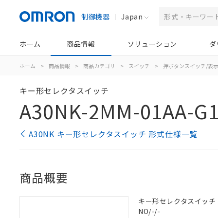
制御機器
Japan
ホーム
商品情報
ソリューション
ダ
ホーム
>
商品情報
>
商品カテゴリ
>
スイッチ
>
押ボタンスイッチ/表
キー形セレクタスイッチ
A30NK-2MM-01AA-G
A30NK キー形セレクタスイッチ 形式仕様一覧
商品概要
キー形セレクタスイッチ（φ3
NO/-/-