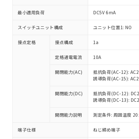
最小適用負荷
DC5V 6mA
※1 対応状況
スイッチユニット構成
ユニット位置1: NO
対応済み：EU
接点定格
接点構成
1a
対応予定：EU R
対応予定なし：EU
定格通電電流
10A
調査・確認中：EU
ご利用条件
非該当品：ライセ
※1 中国RoHS
開閉能力(AC)
抵抗負荷(AC-12): AC24
仕入先様の事情に
誘導負荷(AC-15): AC24V
があります。
以下の条件をお読
「○」：最大均質
「×」：最大均質
本サービスは
当社は、これ
*EU RoHS指令（10物
開閉能力(DC)
抵抗負荷(DC-12): DC24
「－」：未確認で
鉛(Pb) 1000ppm以下、
くものです。
う）を輸出ま
誘導負荷(DC-13): DC24
記
説明
六価クロム(Cr(Ⅵ)) 1
当社制御機器
などの必要な
フタル酸ビス(2-エチルヘ
号
*中国RoHS10物質の基準値 
ル（DBP） 1000ppm
在庫状況およ
当社は規制貨
Pb(鉛) :1000ppm、 Hg
開閉能力説明
測定条件: 周囲温度 2
但し、RoHS指令で産
のであり、閲
ます。
Cr(Ⅵ)(六価クロム) : 
フタル酸エステル類の４
○
一定数以
DBP(フタル酸ジブチル) :
い。
当社は貴社製
DEHP(フタル酸ビス(2-エ
端子仕様
ねじ締め端子
正式な納期状
置等に一切使
当社販売員に
※2 対応予定月
△
一定数に
当社は、貴社