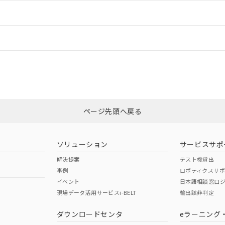
ードすることができます。
情報更新：
ログイン/会員登録
状況については、「カスタマーサポートセンタ お客様相談室」または貴社担
みください。
非含有証明書
※3
ページ先頭へ戻る
ダウンロードはこちら
ソリューション
サービスサポ
解決提案
テスト機貸出
事例
ロボティクスサ
イベント
日本語相談窓口
現場データ活用サービスi-BELT
輸出該非判定
I)
PBBs
PBDEs
DBP
ダウンロードセンタ
eラーニング