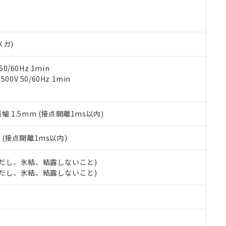
機器販売店や当社販売拠点は「
販売ネットワーク
」をご確認くだ
販売先および販売に係わる関係者が違法に輸出するおそれがある場
用期限
び標準価格結果を当社の事前の承諾なく第三者に漏洩または開示し
え状況などにより、予定月が前後することがあります。
(最新の在庫状況については、お客様のお取引先、またはお客様担当
（10物質）のすべてが基準値以下であることを示します。
店・当社販売員にご確認ください)
能（部品リスト作成サービス）をご利用いただくには、I-Webメン
使用状況下において有害物質が外部に漏えいし、環境に深刻な影響を
メガ)
あります。
機種、また在庫状況の情報を公開していない機種
ェブサイト上で当社にご登録された部品リストについて、当社およ
書ダウンロード
す。当社販売部門へお問い合わせください。
0/60Hz 1min
品・サービスに関するお客様との取引・商談に必要な範囲で利用す
合意する
キャンセル
0V 50/60Hz 1min
書をダウンロードすることができます。
利用者とは、
"個人情報の共同利用に関して"
の「1.共同利用者の
します。
10物質）の非含有証明書
振幅 1.5mm (接点開離1ms以内)
明書（当社基準）
日時点で非含有を証明するもので、過去に遡って非含有を証明するも
令のフタル酸エステル類４物質の対応では、対応完了までの期間は出
2
(接点開離1ms以内)
備考欄に対応日を記載しておりました。
品への在庫切替を完了していることから、特段のことがない限り、20
 (ただし、氷結、結露しないこと)
す。
 (ただし、氷結、結露しないこと)