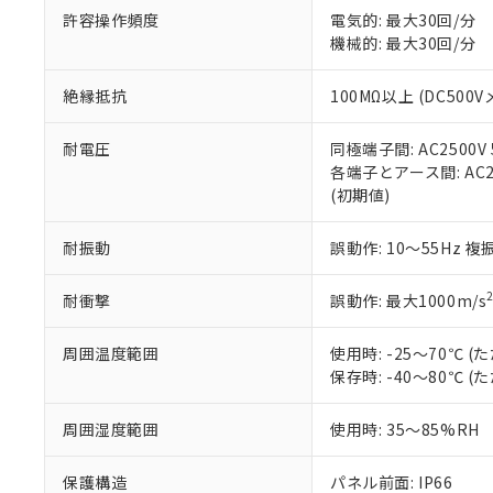
オムロン制御
また当社は、
許容操作頻度
電気的: 最大30回/分
※2 環境保護使
在庫状況およ
部品在庫の切り替
たしません。
機械的: 最大30回/分
－
在庫なし
す。
「ｅ」：有害物質
機器販売
マイパーツ機
「10」：通常の
絶縁抵抗
100MΩ以上 (DC500V
ている必要が
味します。
空
受注生産
お客様が当ウ
※3 非含有証明
「－」：未確認で
白
耐電圧
同極端子間: AC2500V 5
が、当社の製
各端子とアース間: AC250
さい。
下記の非含有証明
(初期値)
※当社の共同
いる法人を指
EU RoHS指令（
耐振動
誤動作: 10～55Hz 複
51物質の非含有証
※本証明書は発行
また、RoHS指
耐衝撃
誤動作: 最大1000m/s
混在することから
既に当社にて対応
周囲温度範囲
使用時: -25～70℃
り割愛しておりま
保存時: -40～80℃
周囲湿度範囲
使用時: 35～85%RH
保護構造
パネル前面: IP66