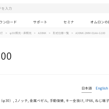
ウンロード
サポート
セミナ
オムロンの
示灯
>
φ30:照光・非照光
>
A30NK
>
形式仕様一覧
>
A30NK-2MM-01AA-G100
100
日本語
English
0）, 2ノッチ, 金属ベゼル, 手動復帰, キー全抜け, IP66, ねじ端子