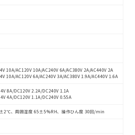
 RoHS指令（10物質）の非含有に対応した製品が提供可能な商品です
oHS指令（10物質）の非含有に対応した製品に切り替える予定のある
 RoHS指令（10物質）の非含有に非対応の商品で、対応品を出す予
 RoHS指令（10物質）の非含有の対応状況を調査中または確認中の
ンス料など無形物で、有害物質有無と関係のない商品です。
○×表
V 10A/AC120V 10A/AC240V 6A/AC380V 2A/AC440V 2A
より、非含有部品としていたものが、含有品と判明した場合などやむ
 10A/AC120V 6A/AC240V 3A/AC380V 1.9A/AC440V 1.6A
みいただき、同意のうえご利用ください。
材料含有率が中国RoHSの基準値以下であることを示します。
材料含有率が中国RoHSの基準値を超えていることを示します。
、当社制御機器事業取扱商品の当社在庫状況および標準価格(税抜)
ら貴社製品のうち、外国為替および外国貿易法に定める商品（以下｢
質）：
V 8A/DC120V 2.2A/DC240V 1.1A
す。当社販売部門へお問い合わせください。
 水銀(Hg) 1000ppm以下、 カドミウム(Cd) 100ppm以下、
たは国外への提供する場合は、日本国政府の輸出許可(または役務取
V 4A/DC120V 1.1A/DC240V 0.55A
000ppm以下、ポリ臭化ビフェニル類(PBB) 1000ppm以下、ポリ臭化ジフェニルエーテル類(P
事業取扱商品の中には、本サービスの対象外となる商品もあること
手続きをとります。
キシル) (DEHP)(別名：DOP) 1000ppm以下、フタル酸ブチルベンジル（BBP） 100
(GB/T26572)：
以下、フタル酸ジイソブチル (DIBP) 1000ppm以下
び標準価格照会結果は、記載している更新日時点での社内データに
物を破棄する場合は、完全に破砕するなど、違法に輸出されないよ
(水銀) : 1000ppm、 Cd(カドミウム) : 100ppm、
0±2℃、周囲湿度 65±5%RH、操作ひん度 30回/min
業用監視および制御機器に対する適用除外項目は除く。
覧された時点での実際の在庫および標準価格とは異なる場合がある
1000ppm、 PBBs(ポリ臭化ビフェニル類) : 1000ppm、 PBDEs(ポリ臭化ジフェニルエーテル類
物質については閾値を超える意図的な使用がないことを確認しています。
上の在庫あり
 1000ppm、 DIBP(フタル酸ジイソブチル) : 1000ppm、 BBP(フタル酸ブチルベンジル) :
品を、核兵器、ミサイル、化学兵器、生物兵器またはその他武器並
チルヘキシル)) : 1000ppm
況および標準価格はお客様のお取引先、またはお客様担当のオムロ
用いたしません。
ご相談ください。
は満たないが在庫あり
製品を第三者に販売する場合は、上記1、2および3の内容を当該第