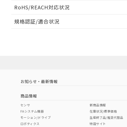
ログイン/会員登録いただくと、CADデータをダウンロ
RoHS/REACH対応状況
規格認証/適合状況
EU RoHS
注意事項・凡例
A30NK-2MM-01AA-G100についての規格認証/適合
員または販売店にお問い合わせください。
ダウンロードデータをご利用いただく前に、以下を必ずお読
対応状況
対応予定月
※1
※2
ソフトウェアの使用条件
対応済み
お知らせ・最新情報
中国 RoHS
注意事項・凡例
商品情報
中国 RoHS表
※1 ※2
センサ
新商品情報
FAシステム機器
在庫状況/標準価格
Pb
Hg
Cd
Cr(V
モーション/ドライブ
生産終了品/推奨代替品
ロボティクス
特設サイト