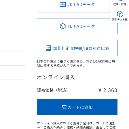
2D CADデータ
在庫・価格
無料テスト機
3D CADデータ
該非判定見解書/項目別対比表
日本の外為法に基づく該非判定、およびEAR再輸出規
制に関する見解が入手できます。
オンライン購入
¥ 2,360
販売価格（税込）
カートに追加
オンライン購入における出荷予定日は、カートに追加
～「ご購入手続き：価格・納期の確認」画面にてご確