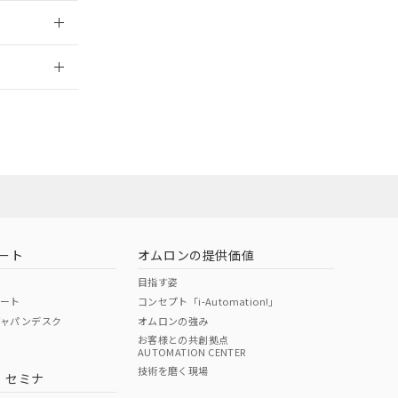
2026/7/29
当オムロン営業
お問い合わせ
ート
オムロンの提供価値
目指す姿
ポート
コンセプト「i-Automation!」
ジャパンデスク
オムロンの強み
お客様との共創拠点
AUTOMATION CENTER
DIBP
BBP
DEHP
環境保護
技術を磨く現場
・セミナ
使用期限