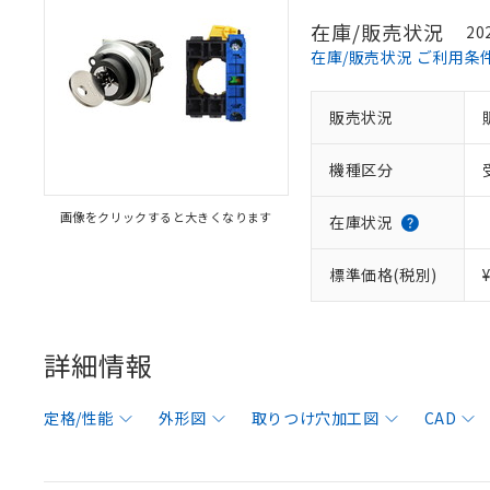
在庫/販売状況
20
在庫/販売状況 ご利用条
販売状況
機種区分
画像をクリックすると大きくなります
在庫状況
標準価格(税別)
詳細情報
定格/性能
外形図
取りつけ穴加工図
CAD