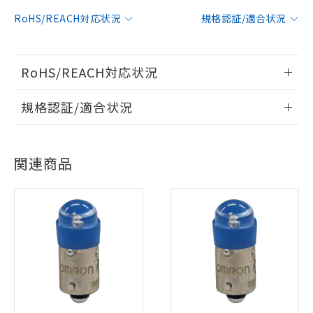
RoHS/REACH対応状況
規格認証/適合状況
RoHS/REACH対応状況
情報更新：2026/7/29
規格認証/適合状況
EU RoHS
注意事項・凡例
UL認証
CSA認証
CEマーキング
※1 対応状況
関連商品
No
No
N/A
対応状況
対応予定月
※1
対応済み：EU RoHS指令（10物質）の
※2
非含有に対応した製品が提供可能な商品で
対応済み
す。
対応予定：EU RoHS指令（10物質）の非含
LR型式承認
DNV型式承認
BV型式承認
KR型式承
ご利用条件
有に対応した製品に切り替える予定のある
（イギリス
（ノルウェー
（フランス
（韓国
船舶規格）
商品です。
船舶規格）
船舶規格）
船舶規格
中国 RoHS
注意事項・凡例
対応予定なし：EU RoHS指令（10物質）の
以下の条件をお読みいただき、同意のうえ
No
No
No
No
非含有に非対応の商品で、対応品を出す予
ご利用ください。
定はありません。
中国 RoHS表
※1 ※2
調査・確認中：EU RoHS指令（10物質）の