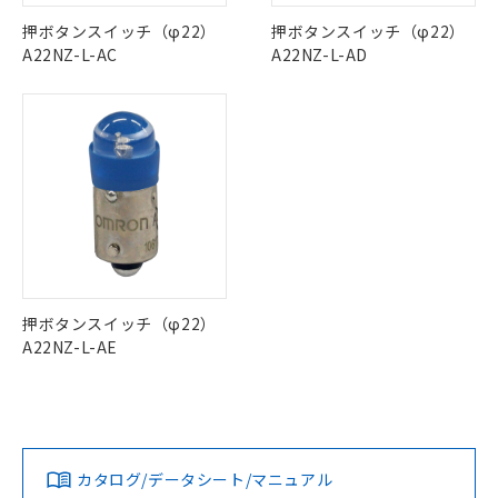
本サービスは、当社制御機器事業取扱
※1 中国RoHS○×表
非含有の対応状況を調査中または確認中の
この製品の規格認証/適合状況ページへ
Pb
Hg
Cd
Cr(VI)
商品の当社在庫状況および標準価格
押ボタンスイッチ（φ22）
押ボタンスイッチ（φ22）
商品です。
その他の認証はこちらのページからご検索ください
(税抜)を提供させていただくもので
A22NZ-L-AC
A22NZ-L-AD
「○」：最大均質材料含有率が中国RoHSの
非該当品：ライセンス料など無形物で、有
す。
基準値以下であることを示します。
O
O
O
O
害物質有無と関係のない商品です。
当社制御機器事業取扱商品の中には、
「×」：最大均質材料含有率が中国RoHSの
仕入先様の事情により、非含有部品として
本サービスの対象外となる商品もある
基準値を超えていることを示します。
いたものが、含有品と判明した場合などや
当社は、これら貴社製品のうち、外国
ことをご了承ください。
「－」：未確認です。当社販売部門へお問
むを得ず変更することがあります。
"対応済み"や非含有の記載がされた商品であっても、流通
為替および外国貿易法に定める商品
在庫状況および標準価格照会結果は、
い合わせください。
在庫等で未対応品が混在する可能性があります。
（以下｢規制貨物等」という）を輸出
記載している更新日時点での社内デー
*EU RoHS指令（10物質）：
非含有品が必要な際は、弊社営業部門もしくは販売店へお
または国外への提供する場合は、日本
記
タに基づき作成されるものであり、閲
説明
鉛(Pb) 1000ppm以下、 水銀(Hg) 1000ppm以下、 カド
*中国RoHS10物質の基準値 (GB/T26572)：
問い合わせください。
国政府の輸出許可(または役務取引許
号
覧された時点での実際の在庫および標
ミウム(Cd) 100ppm以下、
Pb(鉛) :1000ppm、 Hg(水銀) : 1000ppm、 Cd(カドミウ
可)を取得するなどの必要な手続きを
六価クロム(Cr(Ⅵ)) 1000ppm以下、ポリ臭化ビフェニル
ム) : 100ppm、
準価格とは異なる場合があることをご
類(PBB) 1000ppm以下、ポリ臭化ジフェニルエーテル類
Cr(Ⅵ)(六価クロム) : 1000ppm、 PBBs(ポリ臭化ビフェ
とります。
了承ください。
(PBDE) 1000ppm以下、フタル酸ビス(2-エチルヘキシ
この製品のRoHS/REACH対応状況ページへ
○
一定数以上の在庫あり
ニル類) : 1000ppm、 PBDEs(ポリ臭化ジフェニルエーテ
当社は規制貨物を破棄する場合は、完
ル) (DEHP)(別名：DOP) 1000ppm以下、フタル酸ブチ
正式な納期状況および標準価格はお客
ル類) : 1000ppm、
ルベンジル（BBP） 1000ppm以下、フタル酸ジブチル
全に破砕するなど、違法に輸出されな
DBP(フタル酸ジブチル) : 1000ppm、 DIBP(フタル酸ジ
押ボタンスイッチ（φ22）
様のお取引先、またはお客様担当のオ
（DBP） 1000ppm以下、フタル酸ジイソブチル
イソブチル) : 1000ppm、 BBP(フタル酸ブチルベンジ
△
一定数には満たないが在庫あり
いよう必要な手段を講じます。
A22NZ-L-AE
ムロン制御機器販売店・当社販売員に
(DIBP) 1000ppm以下
ル) : 1000ppm、
当社は貴社製品を、核兵器、ミサイ
但し、RoHS指令で産業用監視および制御機器に対する
DEHP(フタル酸ビス(2-エチルヘキシル)) : 1000ppm
ご相談ください。
適用除外項目は除く。
ル、化学兵器、生物兵器またはその他
－
在庫なし(最新の在庫状況につ
オムロン制御機器販売店や当社販売拠
フタル酸エステル類の４物質については閾値を超える意
武器並びにこれらの製造装置等に一切
いては、お客様のお取引先、ま
図的な使用がないことを確認しています。
点は「
販売ネットワーク
」をご確認
※2 環境保護使用期限
使用いたしません。
たはお客様担当のオムロン制御
ください。
当社は、貴社製品を第三者に販売する
機器販売店・当社販売員にご確
在庫状況および標準価格結果を当社の
カタログ/データシート/マニュアル
※2 対応予定月
「ｅ」：有害物質（10物質）のすべてが基
場合は、上記1、2および3の内容を当
認ください)
事前の承諾なく第三者に漏洩または開