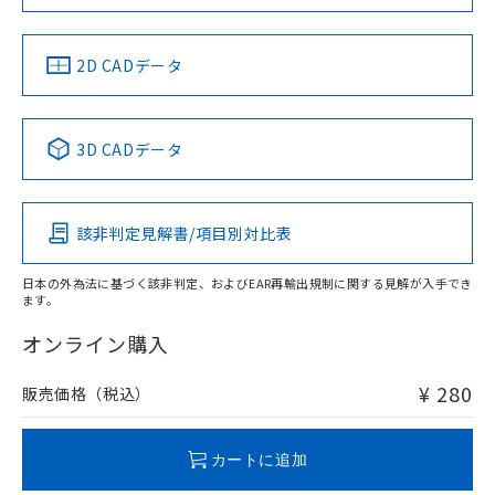
準値以下であることを示します。
該第三者に通知します。また当社は、
示しないようお願いします。
部品在庫の切り替え状況などにより、予定
「10」：通常の使用状況下において有害物
販売先および販売に係わる関係者が違
マイパーツ機能（部品リスト作成サー
空
受注生産機種、また在庫状況の
月が前後することがあります。
質が外部に漏えいし、環境に深刻な影響を
法に輸出するおそれがある場合は、取
ビス）をご利用いただくには、I-Web
2D CADデータ
白
情報を公開していない機種
及ぼさない年数を意味します。
り引きをいたしません。
メンバーズにご登録されている必要が
「－」：未確認です。当社販売部門へお問
あります。
い合わせください。
お客様が当ウェブサイト上で当社にご
※3 非含有証明書ダウンロード
3D CADデータ
登録された部品リストについて、当社
および当社の共同利用者が、当社の製
下記の非含有証明書をダウンロードするこ
品・サービスに関するお客様との取
とができます。
合意する
キャンセル
引・商談に必要な範囲で利用すること
該非判定見解書/項目別対比表
をご了承ください。
EU RoHS指令（10物質）の非含有証明書
※当社の共同利用者とは、
"個人情報
日本の外為法に基づく該非判定、およびEAR再輸出規制に関する見解が入手でき
51物質の非含有証明書（当社基準）
の共同利用に関して"
の「1.共同利
ます。
※本証明書は発行日時点で非含有を証明す
用者の範囲」に記載されている法人を
るもので、過去に遡って非含有を証明する
オンライン購入
指します。
ものではありません。
また、RoHS指令のフタル酸エステル類４
¥ 280
販売価格（税込）
物質の対応では、対応完了までの期間は出
荷製品に未対応品が混在することから備考
欄に対応日を記載しておりました。
カートに追加
既に当社にて対応品への在庫切替を完了