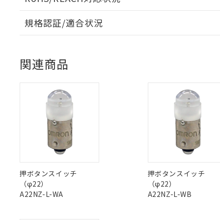
対応予定なし：EU
調査・確認中：EU
ご利用条件
規格認証/適合状況
非該当品：ライセ
※1 中国RoHS
EU RoHS
注意事項・凡例
仕入先様の事情に
UL認証
CSA認証
CEマーキング
があります。
以下の条件をお読
「○」：最大均質
関連商品
「×」：最大均質
本サービスは
当社は、これ
*EU RoHS指令（10物
No
No
N/A
対応状況
対応予定月
※1
※2
「－」：未確認で
鉛(Pb) 1000ppm以下、
くものです。
う）を輸出ま
記
説明
六価クロム(Cr(Ⅵ)) 1
当社制御機器
などの必要な
フタル酸ビス(2-エチルヘ
号
対応済み
*中国RoHS10物質の基準値 
ル（DBP） 1000ppm
在庫状況およ
当社は規制貨
Pb(鉛) :1000ppm、 Hg
但し、RoHS指令で産
のであり、閲
ます。
Cr(Ⅵ)(六価クロム) : 
フタル酸エステル類の４
LR型式承認
DNV型式承認
BV型式承認
KR
○
一定数以
DBP(フタル酸ジブチル) :
い。
当社は貴社製
（イギリス
（ノルウェー
（フランス
（
DEHP(フタル酸ビス(2-エ
正式な納期状
置等に一切使
中国 RoHS
注意事項・凡例
船舶規格）
船舶規格）
船舶規格）
船
当社販売員に
※2 対応予定月
△
一定数に
当社は、貴社
オムロン制御
また当社は、
※2 環境保護使
No
No
No
No
在庫状況およ
部品在庫の切り替
たしません。
－
在庫なし
中国 RoHS表
※1 ※2
す。
押ボタンスイッチ
押ボタンスイッチ
「ｅ」：有害物質
機器販売
マイパーツ機
（φ22）
（φ22）
「10」：通常の
Pb
Hg
Cd
Cr(V
ている必要が
A22NZ-L-WA
A22NZ-L-WB
味します。
空
受注生産
お客様が当ウ
※3 非含有証明
「－」：未確認で
白
が、当社の製