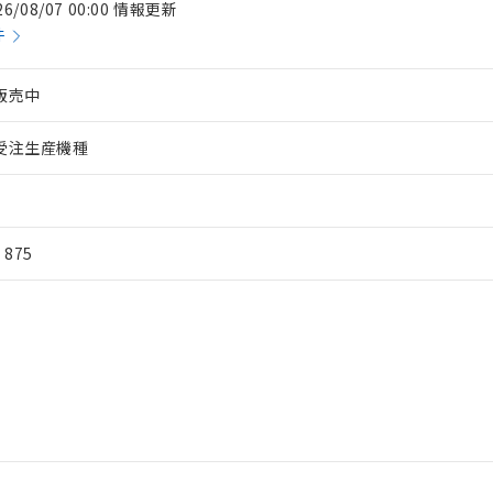
26/08/07 00:00 情報更新
件
販売中
受注生産機種
¥ 875
 RoHS指令（10物質）の非含有に対応した製品が提供可能な商品です
oHS指令（10物質）の非含有に対応した製品に切り替える予定のある