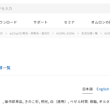
ウンロード
サポート
セミナ
オムロンの
示灯
>
φ22(φ25):照光・非照光・表示灯
>
A22NN / A22NL
>
形式仕様一覧
>
A22
仕様一覧
日本語
English
 操作部単品, きのこ形, 照光, 白（透明）, ベゼル材質: 樹脂, オル