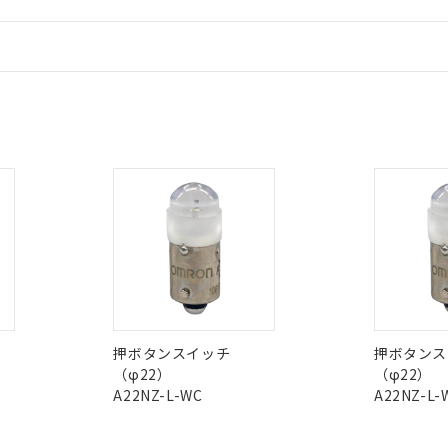
 RoHS指令（10物質）の非含有に非対応の商品で、対応品を出す予
情報更新：
 RoHS指令（10物質）の非含有の対応状況を調査中または確認中の
ンス料など無形物で、有害物質有無と関係のない商品です。
○×表
より、非含有部品としていたものが、含有品と判明した場合などやむ
CCC認証
電波法
みいただき、同意のうえご利用ください。
材料含有率が中国RoHSの基準値以下であることを示します。
材料含有率が中国RoHSの基準値を超えていることを示します。
、当社制御機器事業取扱商品の当社在庫状況および標準価格(税抜)
ら貴社製品のうち、外国為替および外国貿易法に定める商品（以下｢
質）：
N/A
N/A
非含有証明書
※3
す。当社販売部門へお問い合わせください。
 水銀(Hg) 1000ppm以下、 カドミウム(Cd) 100ppm以下、
たは国外への提供する場合は、日本国政府の輸出許可(または役務取
000ppm以下、ポリ臭化ビフェニル類(PBB) 1000ppm以下、ポリ臭化ジフェニルエーテル類(P
事業取扱商品の中には、本サービスの対象外となる商品もあること
手続きをとります。
キシル) (DEHP)(別名：DOP) 1000ppm以下、フタル酸ブチルベンジル（BBP） 100
ダウンロードはこちら
(GB/T26572)：
以下、フタル酸ジイソブチル (DIBP) 1000ppm以下
び標準価格照会結果は、記載している更新日時点での社内データに
物を破棄する場合は、完全に破砕するなど、違法に輸出されないよ
(水銀) : 1000ppm、 Cd(カドミウム) : 100ppm、
業用監視および制御機器に対する適用除外項目は除く。
覧された時点での実際の在庫および標準価格とは異なる場合がある
1000ppm、 PBBs(ポリ臭化ビフェニル類) : 1000ppm、 PBDEs(ポリ臭化ジフェニルエーテル類
物質については閾値を超える意図的な使用がないことを確認しています。
型式承認
NK型式承認
ABS型式承認
上の在庫あり
 1000ppm、 DIBP(フタル酸ジイソブチル) : 1000ppm、 BBP(フタル酸ブチルベンジル) :
品を、核兵器、ミサイル、化学兵器、生物兵器またはその他武器並
韓国
（日本
（アメリカ
チルヘキシル)) : 1000ppm
況および標準価格はお客様のお取引先、またはお客様担当のオムロ
用いたしません。
舶規格）
船舶規格）
船舶規格）
ご相談ください。
は満たないが在庫あり
製品を第三者に販売する場合は、上記1、2および3の内容を当該第
機器販売店や当社販売拠点は「
販売ネットワーク
」をご確認くだ
販売先および販売に係わる関係者が違法に輸出するおそれがある場
用期限
No
No
び標準価格結果を当社の事前の承諾なく第三者に漏洩または開示し
え状況などにより、予定月が前後することがあります。
(最新の在庫状況については、お客様のお取引先、またはお客様担当
押ボタンスイッチ
押ボタンス
（10物質）のすべてが基準値以下であることを示します。
店・当社販売員にご確認ください)
能（部品リスト作成サービス）をご利用いただくには、I-Webメン
（φ22）
（φ22）
使用状況下において有害物質が外部に漏えいし、環境に深刻な影響を
I)
PBBs
PBDEs
DBP
あります。
A22NZ-L-WC
A22NZ-L-
この製品の規格認証/適合
機種、また在庫状況の情報を公開していない機種
ェブサイト上で当社にご登録された部品リストについて、当社およ
書ダウンロード
す。当社販売部門へお問い合わせください。
その他の認証はこちらのページからご
品・サービスに関するお客様との取引・商談に必要な範囲で利用す
合意する
キャンセル