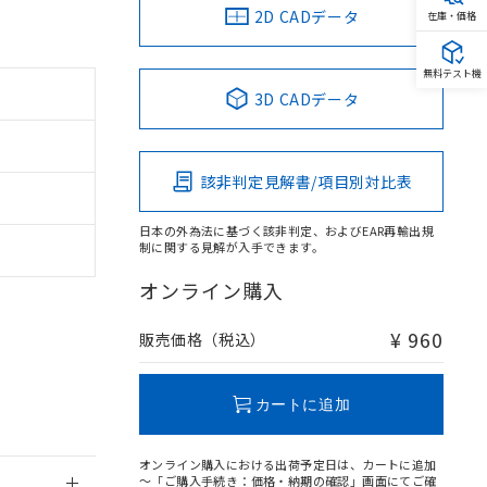
2D CADデータ
在庫・価格
無料テスト機
3D CADデータ
該非判定見解書/項目別対比表
日本の外為法に基づく該非判定、およびEAR再輸出規
制に関する見解が入手できます。
オンライン購入
¥ 960
販売価格（税込）
カートに追加
。
オンライン購入における出荷予定日は、カートに追加
商品です。
～「ご購入手続き：価格・納期の確認」画面にてご確