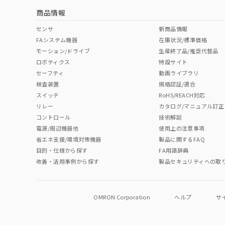
商品情報
センサ
新商品情報
FAシステム機器
在庫状況/標準価格
モーション/ドライブ
生産終了品/推奨代替品
ロボティクス
特設サイト
セーフティ
動画ライブラリ
検査装置
規格認証/適合
スイッチ
RoHS/REACH対応
リレー
カタログ/マニュアル訂正
コントロール
技術解説
電源/周辺機器他
使用上の注意事項
省エネ支援/環境対策機器
製品に関するFAQ
目的・仕様から探す
FA用語辞典
改善・活用事例から探す
製品セキュリティへの取
OMRON Corporation
ヘルプ
サ