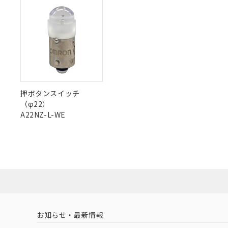
O
O
O
さい。
O
下記の非含有証明
※当社の共同
いる法人を指
EU RoHS指令（
51物質の非含有証
"対応済み"や非含有の記載がされた商品であっても、流通
※本証明書は発行
非含有品が必要な際は、弊社営業部門もしくは販売店へお
また、RoHS指
混在することから
既に当社にて対応
り割愛しておりま
押ボタンスイッチ
（φ22）
A22NZ-L-WE
お知らせ・最新情報