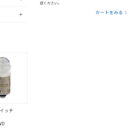
認ください。
定はありません。
2026/7/29
商品です。
カートをみる
を得ず変更すること
を提供させていただ
規制貨物等」とい
引許可)を取得する
BDE) 1000ppm以下、
をご了承ください。
0ppm以下、フタル酸ジブチ
基づき作成されるも
う必要な手段を講じ
ことをご了承くださ
) : 1000ppm、
 1000ppm、
びにこれらの製造装
ン制御機器販売店・
三者に通知します。
さい。
合は、取り引きをい
ないようお願いしま
のオムロン制御
イッチ
バーズにご登録され
及ぼさない年数を意
DIBP
BBP
DEHP
環境保護
WD
状況ページへ
使用期限
び当社の共同利用者
検索ください
ることをご了承くだ