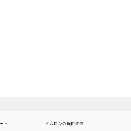
O
O
O
e
範囲」に記載されて
のではありません。
荷製品に未対応品が
状況ページへ
22年1月12日よ
ート
オムロンの提供価値