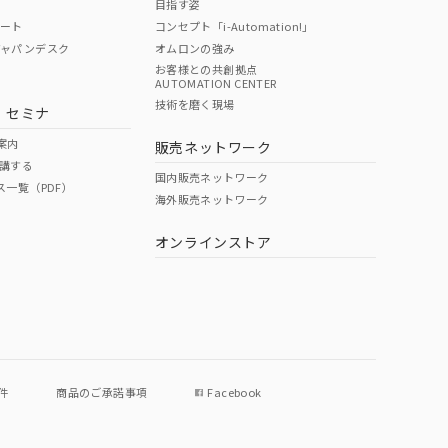
目指す姿
ポート
コンセプト「i-Automation!」
ジャパンデスク
オムロンの強み
お客様との共創拠点
AUTOMATION CENTER
技術を磨く現場
・セミナ
案内
販売ネットワーク
講する
国内販売ネットワーク
ス一覧（PDF）
海外販売ネットワーク
オンラインストア
件
商品のご承諾事項
Facebook