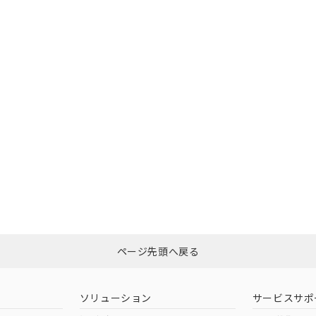
O
O
O
書をダウンロードすることができます。
利用者とは、
"個人情報の共同利用に関して"
の「1.共同利用者の
します。
10物質）の非含有証明書
明書（当社基準）
在庫等で未対応品が混在する可能性があります。
日時点で非含有を証明するもので、過去に遡って非含有を証明するも
問い合わせください。
令のフタル酸エステル類４物質の対応では、対応完了までの期間は出
備考欄に対応日を記載しておりました。
この製品のRoHS/REACH対応
品への在庫切替を完了していることから、特段のことがない限り、20
す。
ページ先頭へ戻る
ソリューション
サービスサポ