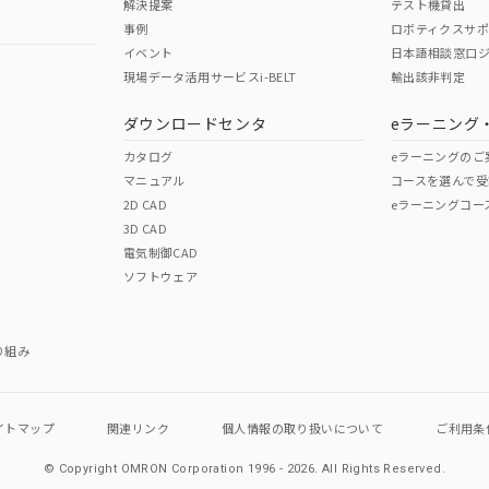
解決提案
テスト機貸出
事例
ロボティクスサ
イベント
日本語相談窓口
現場データ活用サービスi-BELT
輸出該非判定
ダウンロードセンタ
eラーニング
カタログ
eラーニングのご
マニュアル
コースを選んで受
2D CAD
eラーニングコー
3D CAD
電気制御CAD
ソフトウェア
り組み
イトマップ
関連リンク
個人情報の
取り扱いについて
ご利用条
© Copyright OMRON Corporation 1996 - 2026.
All Rights Reserved.