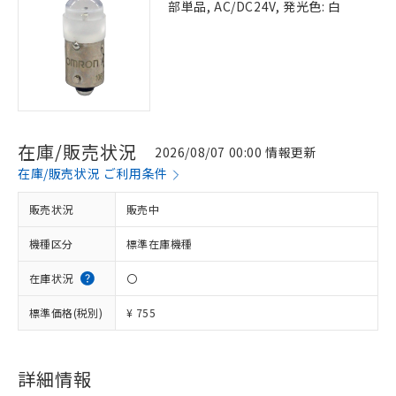
部単品, AC/DC24V, 発光色: 白
在庫/販売状況
2026/08/07 00:00 情報更新
在庫/販売状況 ご利用条件
販売状況
販売中
機種区分
標準在庫機種
在庫状況
〇
標準価格(税別)
¥ 755
※1 対応状況
対応済み：EU RoHS指令（10物質）の
非含有に対応した製品が提供可能な商品で
詳細情報
す。