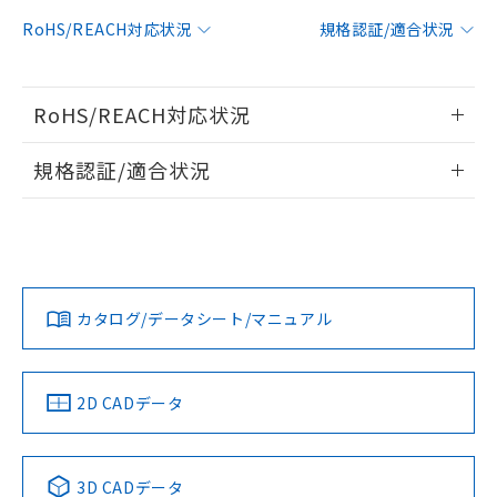
対応予定：EU RoHS指令（10物質）の非含
RoHS/REACH対応状況
規格認証/適合状況
ご利用条件
有に対応した製品に切り替える予定のある
商品です。
対応予定なし：EU RoHS指令（10物質）の
以下の条件をお読みいただき、同意のうえ
RoHS/REACH対応状況
非含有に非対応の商品で、対応品を出す予
ご利用ください。
定はありません。
情報更新：2026/7/29
調査・確認中：EU RoHS指令（10物質）の
規格認証/適合状況
本サービスは、当社制御機器事業取扱
※1 中国RoHS○×表
非含有の対応状況を調査中または確認中の
商品の当社在庫状況および標準価格
EU RoHS
注意事項・凡例
商品です。
(税抜)を提供させていただくもので
UL認証
CSA認証
CEマーキング
「○」：最大均質材料含有率が中国RoHSの
非該当品：ライセンス料など無形物で、有
す。
基準値以下であることを示します。
害物質有無と関係のない商品です。
当社制御機器事業取扱商品の中には、
No
No
N/A
「×」：最大均質材料含有率が中国RoHSの
仕入先様の事情により、非含有部品として
対応状況
対応予定月
※1
※2
本サービスの対象外となる商品もある
基準値を超えていることを示します。
いたものが、含有品と判明した場合などや
当社は、これら貴社製品のうち、外国
ことをご了承ください。
カタログ/データシート/マニュアル
「－」：未確認です。当社販売部門へお問
むを得ず変更することがあります。
対応済み
為替および外国貿易法に定める商品
在庫状況および標準価格照会結果は、
い合わせください。
（以下｢規制貨物等」という）を輸出
LR型式承認
DNV型式承認
BV型式承認
KR型式承
記載している更新日時点での社内デー
*EU RoHS指令（10物質）：
または国外への提供する場合は、日本
（イギリス
（ノルウェー
（フランス
（韓国
記
タに基づき作成されるものであり、閲
説明
鉛(Pb) 1000ppm以下、 水銀(Hg) 1000ppm以下、 カド
*中国RoHS10物質の基準値 (GB/T26572)：
船舶規格）
船舶規格）
船舶規格）
船舶規格
国政府の輸出許可(または役務取引許
中国 RoHS
注意事項・凡例
2D CADデータ
号
覧された時点での実際の在庫および標
ミウム(Cd) 100ppm以下、
Pb(鉛) :1000ppm、 Hg(水銀) : 1000ppm、 Cd(カドミウ
可)を取得するなどの必要な手続きを
六価クロム(Cr(Ⅵ)) 1000ppm以下、ポリ臭化ビフェニル
ム) : 100ppm、
準価格とは異なる場合があることをご
No
類(PBB) 1000ppm以下、ポリ臭化ジフェニルエーテル類
No
No
No
Cr(Ⅵ)(六価クロム) : 1000ppm、 PBBs(ポリ臭化ビフェ
とります。
了承ください。
(PBDE) 1000ppm以下、フタル酸ビス(2-エチルヘキシ
○
一定数以上の在庫あり
ニル類) : 1000ppm、 PBDEs(ポリ臭化ジフェニルエーテ
当社は規制貨物を破棄する場合は、完
ル) (DEHP)(別名：DOP) 1000ppm以下、フタル酸ブチ
中国 RoHS表
※1 ※2
正式な納期状況および標準価格はお客
ル類) : 1000ppm、
3D CADデータ
ルベンジル（BBP） 1000ppm以下、フタル酸ジブチル
全に破砕するなど、違法に輸出されな
DBP(フタル酸ジブチル) : 1000ppm、 DIBP(フタル酸ジ
様のお取引先、またはお客様担当のオ