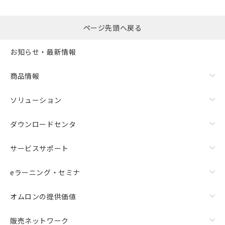
るもので、過去に遡って非含有を証明する
指します。
ものではありません。
また、RoHS指令のフタル酸エステル類４
ページ先頭へ戻る
物質の対応では、対応完了までの期間は出
荷製品に未対応品が混在することから備考
お知らせ・最新情報
欄に対応日を記載しておりました。
既に当社にて対応品への在庫切替を完了
商品情報
していることから、特段のことがない限
り、2022年1月12日より割愛しておりま
す。
ソリューション
ダウンロードセンタ
サービスサポート
eラーニング・セミナ
オムロンの提供価値
販売ネットワーク