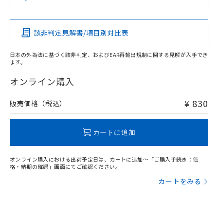
（DBP） 1000ppm以下、フタル酸ジイソブチル
イソブチル) : 1000ppm、 BBP(フタル酸ブチルベンジ
△
一定数には満たないが在庫あり
いよう必要な手段を講じます。
この製品の規格認証/適合状況ページへ
Pb
Hg
Cd
Cr(VI)
ムロン制御機器販売店・当社販売員に
(DIBP) 1000ppm以下
ル) : 1000ppm、
当社は貴社製品を、核兵器、ミサイ
その他の認証はこちらのページからご検索ください
但し、RoHS指令で産業用監視および制御機器に対する
DEHP(フタル酸ビス(2-エチルヘキシル)) : 1000ppm
ご相談ください。
適用除外項目は除く。
ル、化学兵器、生物兵器またはその他
－
在庫なし(最新の在庫状況につ
オムロン制御機器販売店や当社販売拠
フタル酸エステル類の４物質については閾値を超える意
該非判定見解書/項目別対比表
X
O
O
O
武器並びにこれらの製造装置等に一切
いては、お客様のお取引先、ま
図的な使用がないことを確認しています。
点は「
販売ネットワーク
」をご確認
※2 環境保護使用期限
使用いたしません。
たはお客様担当のオムロン制御
ください。
日本の外為法に基づく該非判定、およびEAR再輸出規制に関する見解が入手でき
当社は、貴社製品を第三者に販売する
機器販売店・当社販売員にご確
在庫状況および標準価格結果を当社の
ます。
※2 対応予定月
「ｅ」：有害物質（10物質）のすべてが基
場合は、上記1、2および3の内容を当
"対応済み"や非含有の記載がされた商品であっても、流通
認ください)
事前の承諾なく第三者に漏洩または開
準値以下であることを示します。
該第三者に通知します。また当社は、
在庫等で未対応品が混在する可能性があります。
オンライン購入
示しないようお願いします。
部品在庫の切り替え状況などにより、予定
「10」：通常の使用状況下において有害物
販売先および販売に係わる関係者が違
非含有品が必要な際は、弊社営業部門もしくは販売店へお
マイパーツ機能（部品リスト作成サー
空
受注生産機種、また在庫状況の
月が前後することがあります。
質が外部に漏えいし、環境に深刻な影響を
法に輸出するおそれがある場合は、取
問い合わせください。
ビス）をご利用いただくには、I-Web
¥ 830
販売価格（税込）
白
情報を公開していない機種
及ぼさない年数を意味します。
り引きをいたしません。
メンバーズにご登録されている必要が
「－」：未確認です。当社販売部門へお問
あります。
この製品のRoHS/REACH対応状況ページへ
い合わせください。
お客様が当ウェブサイト上で当社にご
カートに追加
※3 非含有証明書ダウンロード
登録された部品リストについて、当社
および当社の共同利用者が、当社の製
下記の非含有証明書をダウンロードするこ
オンライン購入における出荷予定日は、カートに追加～「ご購入手続き：価
品・サービスに関するお客様との取
格・納期の確認」画面にてご確認ください。
とができます。
合意する
キャンセル
引・商談に必要な範囲で利用すること
カートをみる
をご了承ください。
EU RoHS指令（10物質）の非含有証明書
※当社の共同利用者とは、
"個人情報
51物質の非含有証明書（当社基準）
の共同利用に関して"
の「1.共同利
※本証明書は発行日時点で非含有を証明す
用者の範囲」に記載されている法人を