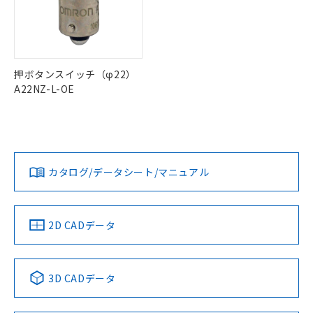
ル) : 1000ppm、
当社は貴社製品を、核兵器、ミサイ
但し、RoHS指令で産業用監視および制御機器に対する
DEHP(フタル酸ビス(2-エチルヘキシル)) : 1000ppm
ご相談ください。
適用除外項目は除く。
ル、化学兵器、生物兵器またはその他
－
在庫なし(最新の在庫状況につ
オムロン制御機器販売店や当社販売拠
フタル酸エステル類の４物質については閾値を超える意
武器並びにこれらの製造装置等に一切
いては、お客様のお取引先、ま
図的な使用がないことを確認しています。
点は「
販売ネットワーク
」をご確認
※2 環境保護使用期限
使用いたしません。
たはお客様担当のオムロン制御
ください。
当社は、貴社製品を第三者に販売する
機器販売店・当社販売員にご確
在庫状況および標準価格結果を当社の
押ボタンスイッチ（φ22）
※2 対応予定月
「ｅ」：有害物質（10物質）のすべてが基
場合は、上記1、2および3の内容を当
認ください)
事前の承諾なく第三者に漏洩または開
A22NZ-L-OE
準値以下であることを示します。
該第三者に通知します。また当社は、
示しないようお願いします。
部品在庫の切り替え状況などにより、予定
「10」：通常の使用状況下において有害物
販売先および販売に係わる関係者が違
マイパーツ機能（部品リスト作成サー
空
受注生産機種、また在庫状況の
月が前後することがあります。
質が外部に漏えいし、環境に深刻な影響を
法に輸出するおそれがある場合は、取
ビス）をご利用いただくには、I-Web
白
情報を公開していない機種
及ぼさない年数を意味します。
り引きをいたしません。
メンバーズにご登録されている必要が
「－」：未確認です。当社販売部門へお問
あります。
い合わせください。
カタログ/データシート/マニュアル
お客様が当ウェブサイト上で当社にご
※3 非含有証明書ダウンロード
登録された部品リストについて、当社
および当社の共同利用者が、当社の製
下記の非含有証明書をダウンロードするこ
品・サービスに関するお客様との取
2D CADデータ
とができます。
合意する
キャンセル
引・商談に必要な範囲で利用すること
をご了承ください。
EU RoHS指令（10物質）の非含有証明書
※当社の共同利用者とは、
"個人情報
51物質の非含有証明書（当社基準）
3D CADデータ
の共同利用に関して"
の「1.共同利
※本証明書は発行日時点で非含有を証明す
用者の範囲」に記載されている法人を
るもので、過去に遡って非含有を証明する
指します。