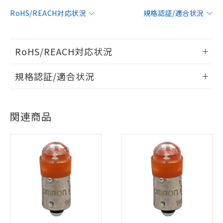
RoHS/REACH対応状況
規格認証/適合状況
RoHS/REACH対応状況
情報更新：2026/7/29
規格認証/適合状況
EU RoHS
注意事項・凡例
UL認証
CSA認証
CEマーキング
関連商品
No
No
N/A
対応状況
対応予定月
※1
※2
対応済み
LR型式承認
DNV型式承認
BV型式承認
KR型式承
（イギリス
（ノルウェー
（フランス
（韓国
※1 対応状況
船舶規格）
船舶規格）
船舶規格）
船舶規格
中国 RoHS
注意事項・凡例
対応済み：EU RoHS指令（10物質）の
No
No
No
No
非含有に対応した製品が提供可能な商品で
す。
中国 RoHS表
※1 ※2
対応予定：EU RoHS指令（10物質）の非含