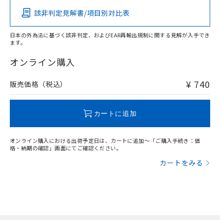
ものではありません。
該非判定見解書/項目別対比表
また、RoHS指令のフタル酸エステル類４
物質の対応では、対応完了までの期間は出
荷製品に未対応品が混在することから備考
日本の外為法に基づく該非判定、およびEAR再輸出規制に関する見解が入手でき
ます。
欄に対応日を記載しておりました。
既に当社にて対応品への在庫切替を完了
オンライン購入
していることから、特段のことがない限
り、2022年1月12日より割愛しておりま
¥ 740
販売価格（税込）
す。
カートに追加
オンライン購入における出荷予定日は、カートに追加～「ご購入手続き：価
格・納期の確認」画面にてご確認ください。
カートをみる