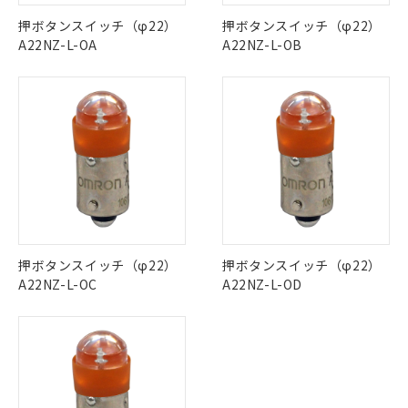
ご利用条件
この製品の規格認証/適合状況ページへ
Pb
Hg
Cd
Cr(VI)
有に対応した製品に切り替える予定のある
押ボタンスイッチ（φ22）
押ボタンスイッチ（φ22）
その他の認証はこちらのページからご検索ください
商品です。
A22NZ-L-OA
A22NZ-L-OB
対応予定なし：EU RoHS指令（10物質）の
O
O
O
O
以下の条件をお読みいただき、同意のうえ
非含有に非対応の商品で、対応品を出す予
ご利用ください。
定はありません。
調査・確認中：EU RoHS指令（10物質）の
本サービスは、当社制御機器事業取扱
※1 中国RoHS○×表
"対応済み"や非含有の記載がされた商品であっても、流通
非含有の対応状況を調査中または確認中の
商品の当社在庫状況および標準価格
在庫等で未対応品が混在する可能性があります。
商品です。
(税抜)を提供させていただくもので
「○」：最大均質材料含有率が中国RoHSの
非含有品が必要な際は、弊社営業部門もしくは販売店へお
非該当品：ライセンス料など無形物で、有
す。
基準値以下であることを示します。
問い合わせください。
害物質有無と関係のない商品です。
当社制御機器事業取扱商品の中には、
「×」：最大均質材料含有率が中国RoHSの
仕入先様の事情により、非含有部品として
本サービスの対象外となる商品もある
基準値を超えていることを示します。
いたものが、含有品と判明した場合などや
当社は、これら貴社製品のうち、外国
この製品のRoHS/REACH対応状況ページへ
ことをご了承ください。
「－」：未確認です。当社販売部門へお問
むを得ず変更することがあります。
為替および外国貿易法に定める商品
在庫状況および標準価格照会結果は、
い合わせください。
押ボタンスイッチ（φ22）
押ボタンスイッチ（φ22）
（以下｢規制貨物等」という）を輸出
記載している更新日時点での社内デー
A22NZ-L-OC
A22NZ-L-OD
*EU RoHS指令（10物質）：
または国外への提供する場合は、日本
記
タに基づき作成されるものであり、閲
説明
鉛(Pb) 1000ppm以下、 水銀(Hg) 1000ppm以下、 カド
*中国RoHS10物質の基準値 (GB/T26572)：
国政府の輸出許可(または役務取引許
号
覧された時点での実際の在庫および標
ミウム(Cd) 100ppm以下、
Pb(鉛) :1000ppm、 Hg(水銀) : 1000ppm、 Cd(カドミウ
可)を取得するなどの必要な手続きを
六価クロム(Cr(Ⅵ)) 1000ppm以下、ポリ臭化ビフェニル
ム) : 100ppm、
準価格とは異なる場合があることをご
類(PBB) 1000ppm以下、ポリ臭化ジフェニルエーテル類
Cr(Ⅵ)(六価クロム) : 1000ppm、 PBBs(ポリ臭化ビフェ
とります。
了承ください。
(PBDE) 1000ppm以下、フタル酸ビス(2-エチルヘキシ
○
一定数以上の在庫あり
ニル類) : 1000ppm、 PBDEs(ポリ臭化ジフェニルエーテ
当社は規制貨物を破棄する場合は、完
ル) (DEHP)(別名：DOP) 1000ppm以下、フタル酸ブチ
正式な納期状況および標準価格はお客
ル類) : 1000ppm、
ルベンジル（BBP） 1000ppm以下、フタル酸ジブチル
全に破砕するなど、違法に輸出されな
DBP(フタル酸ジブチル) : 1000ppm、 DIBP(フタル酸ジ
様のお取引先、またはお客様担当のオ
（DBP） 1000ppm以下、フタル酸ジイソブチル
イソブチル) : 1000ppm、 BBP(フタル酸ブチルベンジ
△
一定数には満たないが在庫あり
いよう必要な手段を講じます。
ムロン制御機器販売店・当社販売員に
(DIBP) 1000ppm以下