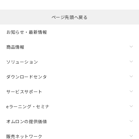
るもので、過去に遡って非含有を証明する
指します。
ものではありません。
また、RoHS指令のフタル酸エステル類４
ページ先頭へ戻る
物質の対応では、対応完了までの期間は出
荷製品に未対応品が混在することから備考
お知らせ・最新情報
欄に対応日を記載しておりました。
既に当社にて対応品への在庫切替を完了
商品情報
していることから、特段のことがない限
り、2022年1月12日より割愛しておりま
す。
ソリューション
ダウンロードセンタ
サービスサポート
eラーニング・セミナ
オムロンの提供価値
販売ネットワーク