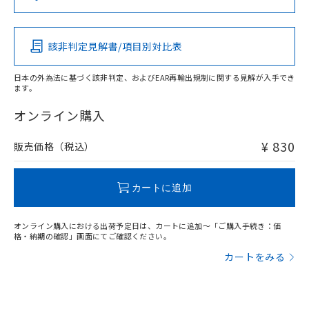
（DBP） 1000ppm以下、フタル酸ジイソブチル
イソブチル) : 1000ppm、 BBP(フタル酸ブチルベンジ
△
一定数には満たないが在庫あり
いよう必要な手段を講じます。
この製品の規格認証/適合状況ページへ
Pb
Hg
Cd
Cr(VI)
ムロン制御機器販売店・当社販売員に
(DIBP) 1000ppm以下
ル) : 1000ppm、
当社は貴社製品を、核兵器、ミサイ
その他の認証はこちらのページからご検索ください
但し、RoHS指令で産業用監視および制御機器に対する
DEHP(フタル酸ビス(2-エチルヘキシル)) : 1000ppm
ご相談ください。
適用除外項目は除く。
ル、化学兵器、生物兵器またはその他
－
在庫なし(最新の在庫状況につ
オムロン制御機器販売店や当社販売拠
フタル酸エステル類の４物質については閾値を超える意
該非判定見解書/項目別対比表
O
O
O
O
武器並びにこれらの製造装置等に一切
いては、お客様のお取引先、ま
図的な使用がないことを確認しています。
点は「
販売ネットワーク
」をご確認
※2 環境保護使用期限
使用いたしません。
たはお客様担当のオムロン制御
ください。
日本の外為法に基づく該非判定、およびEAR再輸出規制に関する見解が入手でき
当社は、貴社製品を第三者に販売する
機器販売店・当社販売員にご確
在庫状況および標準価格結果を当社の
ます。
※2 対応予定月
「ｅ」：有害物質（10物質）のすべてが基
場合は、上記1、2および3の内容を当
"対応済み"や非含有の記載がされた商品であっても、流通
認ください)
事前の承諾なく第三者に漏洩または開
準値以下であることを示します。
該第三者に通知します。また当社は、
在庫等で未対応品が混在する可能性があります。
オンライン購入
示しないようお願いします。
部品在庫の切り替え状況などにより、予定
「10」：通常の使用状況下において有害物
販売先および販売に係わる関係者が違
非含有品が必要な際は、弊社営業部門もしくは販売店へお
マイパーツ機能（部品リスト作成サー
空
受注生産機種、また在庫状況の
月が前後することがあります。
質が外部に漏えいし、環境に深刻な影響を
法に輸出するおそれがある場合は、取
問い合わせください。
ビス）をご利用いただくには、I-Web
¥ 830
販売価格（税込）
白
情報を公開していない機種
及ぼさない年数を意味します。
り引きをいたしません。
メンバーズにご登録されている必要が
「－」：未確認です。当社販売部門へお問
あります。
この製品のRoHS/REACH対応状況ページへ
い合わせください。
お客様が当ウェブサイト上で当社にご
カートに追加
※3 非含有証明書ダウンロード
登録された部品リストについて、当社
および当社の共同利用者が、当社の製
下記の非含有証明書をダウンロードするこ
オンライン購入における出荷予定日は、カートに追加～「ご購入手続き：価
品・サービスに関するお客様との取
格・納期の確認」画面にてご確認ください。
とができます。
合意する
キャンセル
引・商談に必要な範囲で利用すること
カートをみる
をご了承ください。
EU RoHS指令（10物質）の非含有証明書
※当社の共同利用者とは、
"個人情報
51物質の非含有証明書（当社基準）
の共同利用に関して"
の「1.共同利
※本証明書は発行日時点で非含有を証明す
用者の範囲」に記載されている法人を