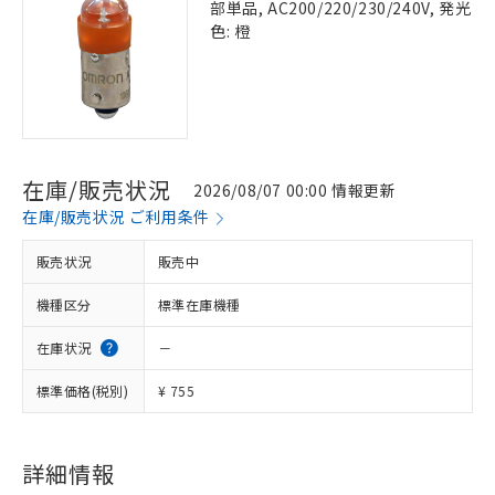
部単品, AC200/220/230/240V, 発光
色: 橙
在庫/販売状況
2026/08/07 00:00 情報更新
在庫/販売状況 ご利用条件
販売状況
販売中
機種区分
標準在庫機種
在庫状況
－
標準価格(税別)
¥ 755
※1 対応状況
対応済み：EU RoHS指令（10物質）の
非含有に対応した製品が提供可能な商品で
詳細情報
す。