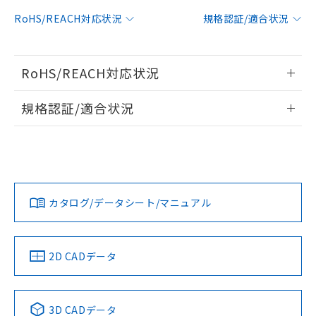
対応予定：EU RoHS指令（10物質）の非含
RoHS/REACH対応状況
規格認証/適合状況
ご利用条件
有に対応した製品に切り替える予定のある
商品です。
対応予定なし：EU RoHS指令（10物質）の
以下の条件をお読みいただき、同意のうえ
RoHS/REACH対応状況
非含有に非対応の商品で、対応品を出す予
ご利用ください。
定はありません。
情報更新：2026/7/29
調査・確認中：EU RoHS指令（10物質）の
規格認証/適合状況
本サービスは、当社制御機器事業取扱
※1 中国RoHS○×表
非含有の対応状況を調査中または確認中の
商品の当社在庫状況および標準価格
EU RoHS
注意事項・凡例
商品です。
(税抜)を提供させていただくもので
UL認証
CSA認証
CEマーキング
「○」：最大均質材料含有率が中国RoHSの
非該当品：ライセンス料など無形物で、有
す。
基準値以下であることを示します。
害物質有無と関係のない商品です。
当社制御機器事業取扱商品の中には、
No
No
N/A
「×」：最大均質材料含有率が中国RoHSの
仕入先様の事情により、非含有部品として
対応状況
対応予定月
※1
※2
本サービスの対象外となる商品もある
基準値を超えていることを示します。
いたものが、含有品と判明した場合などや
当社は、これら貴社製品のうち、外国
ことをご了承ください。
カタログ/データシート/マニュアル
「－」：未確認です。当社販売部門へお問
むを得ず変更することがあります。
対応済み
為替および外国貿易法に定める商品
在庫状況および標準価格照会結果は、
い合わせください。
（以下｢規制貨物等」という）を輸出
LR型式承認
DNV型式承認
BV型式承認
KR型式承
記載している更新日時点での社内デー
*EU RoHS指令（10物質）：
または国外への提供する場合は、日本
（イギリス
（ノルウェー
（フランス
（韓国
記
タに基づき作成されるものであり、閲
説明
鉛(Pb) 1000ppm以下、 水銀(Hg) 1000ppm以下、 カド
*中国RoHS10物質の基準値 (GB/T26572)：
船舶規格）
船舶規格）
船舶規格）
船舶規格
国政府の輸出許可(または役務取引許
中国 RoHS
注意事項・凡例
2D CADデータ
号
覧された時点での実際の在庫および標
ミウム(Cd) 100ppm以下、
Pb(鉛) :1000ppm、 Hg(水銀) : 1000ppm、 Cd(カドミウ
可)を取得するなどの必要な手続きを
六価クロム(Cr(Ⅵ)) 1000ppm以下、ポリ臭化ビフェニル
ム) : 100ppm、
準価格とは異なる場合があることをご
No
類(PBB) 1000ppm以下、ポリ臭化ジフェニルエーテル類
No
No
No
Cr(Ⅵ)(六価クロム) : 1000ppm、 PBBs(ポリ臭化ビフェ
とります。
了承ください。
(PBDE) 1000ppm以下、フタル酸ビス(2-エチルヘキシ
○
一定数以上の在庫あり
ニル類) : 1000ppm、 PBDEs(ポリ臭化ジフェニルエーテ
当社は規制貨物を破棄する場合は、完
ル) (DEHP)(別名：DOP) 1000ppm以下、フタル酸ブチ
中国 RoHS表
※1 ※2
正式な納期状況および標準価格はお客
ル類) : 1000ppm、
3D CADデータ
ルベンジル（BBP） 1000ppm以下、フタル酸ジブチル
全に破砕するなど、違法に輸出されな
DBP(フタル酸ジブチル) : 1000ppm、 DIBP(フタル酸ジ
様のお取引先、またはお客様担当のオ