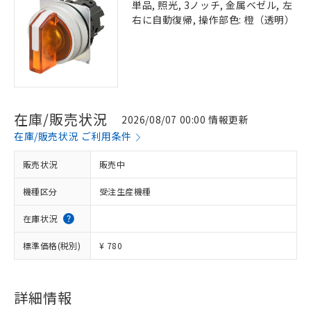
単品, 照光, 3ノッチ, 金属ベゼル, 左
右に自動復帰, 操作部色: 橙（透明）
在庫/販売状況
2026/08/07 00:00 情報更新
在庫/販売状況 ご利用条件
販売状況
販売中
機種区分
受注生産機種
在庫状況
標準価格(税別)
¥ 780
※1 対応状況
対応済み：EU RoHS指令（10物質）の
非含有に対応した製品が提供可能な商品で
詳細情報
す。