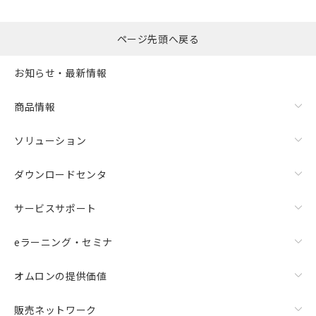
るもので、過去に遡って非含有を証明する
指します。
ものではありません。
また、RoHS指令のフタル酸エステル類４
ページ先頭へ戻る
物質の対応では、対応完了までの期間は出
荷製品に未対応品が混在することから備考
お知らせ・最新情報
欄に対応日を記載しておりました。
既に当社にて対応品への在庫切替を完了
商品情報
していることから、特段のことがない限
り、2022年1月12日より割愛しておりま
す。
ソリューション
ダウンロードセンタ
サービスサポート
eラーニング・セミナ
オムロンの提供価値
販売ネットワーク