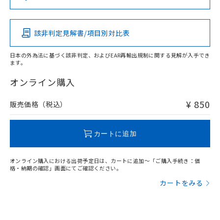
（DBP） 1000ppm以下、フタル酸ジイソブチル
イソブチル) : 1000ppm、 BBP(フタル酸ブチルベンジ
△
一定数には満たないが在庫あり
いよう必要な手段を講じます。
この製品の規格認証/適合状況ページへ
Pb
Hg
Cd
Cr(VI)
ムロン制御機器販売店・当社販売員に
(DIBP) 1000ppm以下
ル) : 1000ppm、
当社は貴社製品を、核兵器、ミサイ
その他の認証はこちらのページからご検索ください
但し、RoHS指令で産業用監視および制御機器に対する
DEHP(フタル酸ビス(2-エチルヘキシル)) : 1000ppm
ご相談ください。
適用除外項目は除く。
ル、化学兵器、生物兵器またはその他
－
在庫なし(最新の在庫状況につ
オムロン制御機器販売店や当社販売拠
フタル酸エステル類の４物質については閾値を超える意
該非判定見解書/項目別対比表
O
O
O
O
武器並びにこれらの製造装置等に一切
いては、お客様のお取引先、ま
図的な使用がないことを確認しています。
点は「
販売ネットワーク
」をご確認
※2 環境保護使用期限
使用いたしません。
たはお客様担当のオムロン制御
ください。
日本の外為法に基づく該非判定、およびEAR再輸出規制に関する見解が入手でき
当社は、貴社製品を第三者に販売する
機器販売店・当社販売員にご確
在庫状況および標準価格結果を当社の
ます。
※2 対応予定月
「ｅ」：有害物質（10物質）のすべてが基
場合は、上記1、2および3の内容を当
"対応済み"や非含有の記載がされた商品であっても、流通
認ください)
事前の承諾なく第三者に漏洩または開
準値以下であることを示します。
該第三者に通知します。また当社は、
在庫等で未対応品が混在する可能性があります。
オンライン購入
示しないようお願いします。
部品在庫の切り替え状況などにより、予定
「10」：通常の使用状況下において有害物
販売先および販売に係わる関係者が違
非含有品が必要な際は、弊社営業部門もしくは販売店へお
マイパーツ機能（部品リスト作成サー
空
受注生産機種、また在庫状況の
月が前後することがあります。
質が外部に漏えいし、環境に深刻な影響を
法に輸出するおそれがある場合は、取
問い合わせください。
ビス）をご利用いただくには、I-Web
¥ 850
販売価格（税込）
白
情報を公開していない機種
及ぼさない年数を意味します。
り引きをいたしません。
メンバーズにご登録されている必要が
「－」：未確認です。当社販売部門へお問
あります。
この製品のRoHS/REACH対応状況ページへ
い合わせください。
お客様が当ウェブサイト上で当社にご
カートに追加
※3 非含有証明書ダウンロード
登録された部品リストについて、当社
および当社の共同利用者が、当社の製
下記の非含有証明書をダウンロードするこ
オンライン購入における出荷予定日は、カートに追加～「ご購入手続き：価
品・サービスに関するお客様との取
格・納期の確認」画面にてご確認ください。
とができます。
合意する
キャンセル
引・商談に必要な範囲で利用すること
カートをみる
をご了承ください。
EU RoHS指令（10物質）の非含有証明書
※当社の共同利用者とは、
"個人情報
51物質の非含有証明書（当社基準）
の共同利用に関して"
の「1.共同利
※本証明書は発行日時点で非含有を証明す
用者の範囲」に記載されている法人を