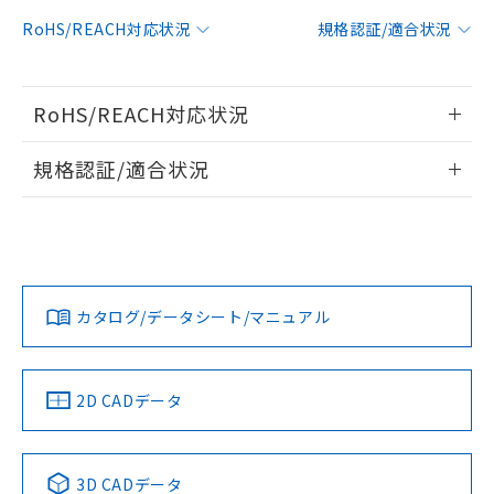
対応予定：EU RoHS指令（10物質）の非含
RoHS/REACH対応状況
規格認証/適合状況
ご利用条件
有に対応した製品に切り替える予定のある
商品です。
対応予定なし：EU RoHS指令（10物質）の
以下の条件をお読みいただき、同意のうえ
RoHS/REACH対応状況
非含有に非対応の商品で、対応品を出す予
ご利用ください。
定はありません。
情報更新：2026/7/29
調査・確認中：EU RoHS指令（10物質）の
規格認証/適合状況
本サービスは、当社制御機器事業取扱
※1 中国RoHS○×表
非含有の対応状況を調査中または確認中の
商品の当社在庫状況および標準価格
EU RoHS
注意事項・凡例
商品です。
(税抜)を提供させていただくもので
UL認証
CSA認証
CEマーキング
「○」：最大均質材料含有率が中国RoHSの
非該当品：ライセンス料など無形物で、有
す。
基準値以下であることを示します。
害物質有無と関係のない商品です。
当社制御機器事業取扱商品の中には、
No
No
N/A
「×」：最大均質材料含有率が中国RoHSの
仕入先様の事情により、非含有部品として
対応状況
対応予定月
※1
※2
本サービスの対象外となる商品もある
基準値を超えていることを示します。
いたものが、含有品と判明した場合などや
当社は、これら貴社製品のうち、外国
ことをご了承ください。
カタログ/データシート/マニュアル
「－」：未確認です。当社販売部門へお問
むを得ず変更することがあります。
対応済み
為替および外国貿易法に定める商品
在庫状況および標準価格照会結果は、
い合わせください。
（以下｢規制貨物等」という）を輸出
LR型式承認
DNV型式承認
BV型式承認
KR型式承
記載している更新日時点での社内デー
*EU RoHS指令（10物質）：
または国外への提供する場合は、日本
（イギリス
（ノルウェー
（フランス
（韓国
記
タに基づき作成されるものであり、閲
説明
鉛(Pb) 1000ppm以下、 水銀(Hg) 1000ppm以下、 カド
*中国RoHS10物質の基準値 (GB/T26572)：
船舶規格）
船舶規格）
船舶規格）
船舶規格
国政府の輸出許可(または役務取引許
中国 RoHS
注意事項・凡例
2D CADデータ
号
覧された時点での実際の在庫および標
ミウム(Cd) 100ppm以下、
Pb(鉛) :1000ppm、 Hg(水銀) : 1000ppm、 Cd(カドミウ
可)を取得するなどの必要な手続きを
六価クロム(Cr(Ⅵ)) 1000ppm以下、ポリ臭化ビフェニル
ム) : 100ppm、
準価格とは異なる場合があることをご
No
類(PBB) 1000ppm以下、ポリ臭化ジフェニルエーテル類
No
No
No
Cr(Ⅵ)(六価クロム) : 1000ppm、 PBBs(ポリ臭化ビフェ
とります。
了承ください。
(PBDE) 1000ppm以下、フタル酸ビス(2-エチルヘキシ
○
一定数以上の在庫あり
ニル類) : 1000ppm、 PBDEs(ポリ臭化ジフェニルエーテ
当社は規制貨物を破棄する場合は、完
ル) (DEHP)(別名：DOP) 1000ppm以下、フタル酸ブチ
中国 RoHS表
※1 ※2
正式な納期状況および標準価格はお客
ル類) : 1000ppm、
3D CADデータ
ルベンジル（BBP） 1000ppm以下、フタル酸ジブチル
全に破砕するなど、違法に輸出されな
DBP(フタル酸ジブチル) : 1000ppm、 DIBP(フタル酸ジ
様のお取引先、またはお客様担当のオ