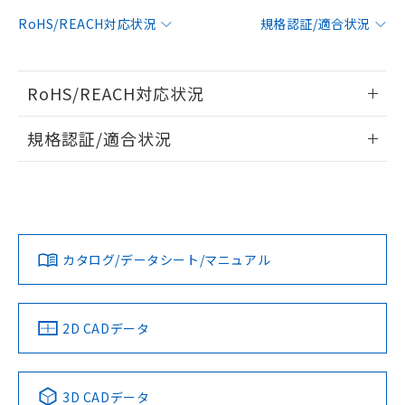
対応予定：EU RoHS指令（10物質）の非含
RoHS/REACH対応状況
規格認証/適合状況
ご利用条件
有に対応した製品に切り替える予定のある
商品です。
対応予定なし：EU RoHS指令（10物質）の
以下の条件をお読みいただき、同意のうえ
RoHS/REACH対応状況
非含有に非対応の商品で、対応品を出す予
ご利用ください。
定はありません。
情報更新：2026/7/29
調査・確認中：EU RoHS指令（10物質）の
規格認証/適合状況
本サービスは、当社制御機器事業取扱
※1 中国RoHS○×表
非含有の対応状況を調査中または確認中の
商品の当社在庫状況および標準価格
EU RoHS
注意事項・凡例
商品です。
(税抜)を提供させていただくもので
UL認証
CSA認証
CEマーキング
「○」：最大均質材料含有率が中国RoHSの
非該当品：ライセンス料など無形物で、有
す。
基準値以下であることを示します。
害物質有無と関係のない商品です。
当社制御機器事業取扱商品の中には、
No
No
N/A
「×」：最大均質材料含有率が中国RoHSの
仕入先様の事情により、非含有部品として
対応状況
対応予定月
※1
※2
本サービスの対象外となる商品もある
基準値を超えていることを示します。
いたものが、含有品と判明した場合などや
当社は、これら貴社製品のうち、外国
ことをご了承ください。
カタログ/データシート/マニュアル
「－」：未確認です。当社販売部門へお問
むを得ず変更することがあります。
対応済み
為替および外国貿易法に定める商品
在庫状況および標準価格照会結果は、
い合わせください。
（以下｢規制貨物等」という）を輸出
LR型式承認
DNV型式承認
BV型式承認
KR型式承
記載している更新日時点での社内デー
*EU RoHS指令（10物質）：
または国外への提供する場合は、日本
（イギリス
（ノルウェー
（フランス
（韓国
記
タに基づき作成されるものであり、閲
説明
鉛(Pb) 1000ppm以下、 水銀(Hg) 1000ppm以下、 カド
*中国RoHS10物質の基準値 (GB/T26572)：
船舶規格）
船舶規格）
船舶規格）
船舶規格
国政府の輸出許可(または役務取引許
中国 RoHS
注意事項・凡例
2D CADデータ
号
覧された時点での実際の在庫および標
ミウム(Cd) 100ppm以下、
Pb(鉛) :1000ppm、 Hg(水銀) : 1000ppm、 Cd(カドミウ
可)を取得するなどの必要な手続きを
六価クロム(Cr(Ⅵ)) 1000ppm以下、ポリ臭化ビフェニル
ム) : 100ppm、
準価格とは異なる場合があることをご
No
類(PBB) 1000ppm以下、ポリ臭化ジフェニルエーテル類
No
No
No
Cr(Ⅵ)(六価クロム) : 1000ppm、 PBBs(ポリ臭化ビフェ
とります。
了承ください。
(PBDE) 1000ppm以下、フタル酸ビス(2-エチルヘキシ
○
一定数以上の在庫あり
ニル類) : 1000ppm、 PBDEs(ポリ臭化ジフェニルエーテ
当社は規制貨物を破棄する場合は、完
ル) (DEHP)(別名：DOP) 1000ppm以下、フタル酸ブチ
中国 RoHS表
※1 ※2
正式な納期状況および標準価格はお客
ル類) : 1000ppm、
3D CADデータ
ルベンジル（BBP） 1000ppm以下、フタル酸ジブチル
全に破砕するなど、違法に輸出されな
DBP(フタル酸ジブチル) : 1000ppm、 DIBP(フタル酸ジ
様のお取引先、またはお客様担当のオ