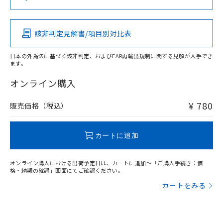
（DBP） 1000ppm以下、フタル酸ジイソブチル
イソブチル) : 1000ppm、 BBP(フタル酸ブチルベンジ
△
一定数には満たないが在庫あり
いよう必要な手段を講じます。
この製品の規格認証/適合状況ページへ
Pb
Hg
Cd
Cr(VI)
ムロン制御機器販売店・当社販売員に
(DIBP) 1000ppm以下
ル) : 1000ppm、
当社は貴社製品を、核兵器、ミサイ
その他の認証はこちらのページからご検索ください
但し、RoHS指令で産業用監視および制御機器に対する
DEHP(フタル酸ビス(2-エチルヘキシル)) : 1000ppm
ご相談ください。
適用除外項目は除く。
ル、化学兵器、生物兵器またはその他
－
在庫なし(最新の在庫状況につ
オムロン制御機器販売店や当社販売拠
フタル酸エステル類の４物質については閾値を超える意
該非判定見解書/項目別対比表
O
O
O
O
武器並びにこれらの製造装置等に一切
いては、お客様のお取引先、ま
図的な使用がないことを確認しています。
点は「
販売ネットワーク
」をご確認
※2 環境保護使用期限
使用いたしません。
たはお客様担当のオムロン制御
ください。
日本の外為法に基づく該非判定、およびEAR再輸出規制に関する見解が入手でき
当社は、貴社製品を第三者に販売する
機器販売店・当社販売員にご確
在庫状況および標準価格結果を当社の
ます。
※2 対応予定月
「ｅ」：有害物質（10物質）のすべてが基
場合は、上記1、2および3の内容を当
"対応済み"や非含有の記載がされた商品であっても、流通
認ください)
事前の承諾なく第三者に漏洩または開
準値以下であることを示します。
該第三者に通知します。また当社は、
在庫等で未対応品が混在する可能性があります。
オンライン購入
示しないようお願いします。
部品在庫の切り替え状況などにより、予定
「10」：通常の使用状況下において有害物
販売先および販売に係わる関係者が違
非含有品が必要な際は、弊社営業部門もしくは販売店へお
マイパーツ機能（部品リスト作成サー
空
受注生産機種、また在庫状況の
月が前後することがあります。
質が外部に漏えいし、環境に深刻な影響を
法に輸出するおそれがある場合は、取
問い合わせください。
ビス）をご利用いただくには、I-Web
¥ 780
販売価格（税込）
白
情報を公開していない機種
及ぼさない年数を意味します。
り引きをいたしません。
メンバーズにご登録されている必要が
「－」：未確認です。当社販売部門へお問
あります。
この製品のRoHS/REACH対応状況ページへ
い合わせください。
お客様が当ウェブサイト上で当社にご
カートに追加
※3 非含有証明書ダウンロード
登録された部品リストについて、当社
および当社の共同利用者が、当社の製
下記の非含有証明書をダウンロードするこ
オンライン購入における出荷予定日は、カートに追加～「ご購入手続き：価
品・サービスに関するお客様との取
格・納期の確認」画面にてご確認ください。
とができます。
合意する
キャンセル
引・商談に必要な範囲で利用すること
カートをみる
をご了承ください。
EU RoHS指令（10物質）の非含有証明書
※当社の共同利用者とは、
"個人情報
51物質の非含有証明書（当社基準）
の共同利用に関して"
の「1.共同利
※本証明書は発行日時点で非含有を証明す
用者の範囲」に記載されている法人を