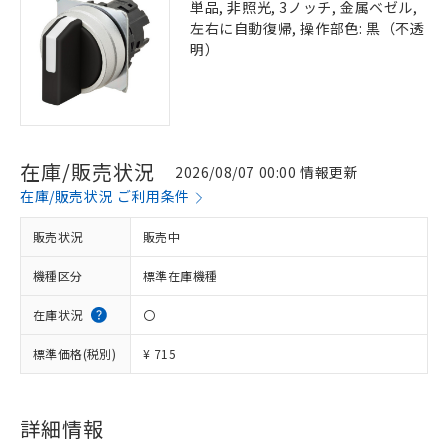
単品, 非照光, 3ノッチ, 金属ベゼル,
左右に自動復帰, 操作部色: 黒（不透
明）
在庫/販売状況
2026/08/07 00:00 情報更新
在庫/販売状況 ご利用条件
販売状況
販売中
機種区分
標準在庫機種
在庫状況
〇
標準価格(税別)
¥ 715
※1 対応状況
対応済み：EU RoHS指令（10物質）の
非含有に対応した製品が提供可能な商品で
詳細情報
す。