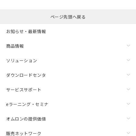
るもので、過去に遡って非含有を証明する
指します。
ものではありません。
また、RoHS指令のフタル酸エステル類４
ページ先頭へ戻る
物質の対応では、対応完了までの期間は出
荷製品に未対応品が混在することから備考
お知らせ・最新情報
欄に対応日を記載しておりました。
既に当社にて対応品への在庫切替を完了
商品情報
していることから、特段のことがない限
り、2022年1月12日より割愛しておりま
す。
ソリューション
ダウンロードセンタ
サービスサポート
eラーニング・セミナ
オムロンの提供価値
販売ネットワーク