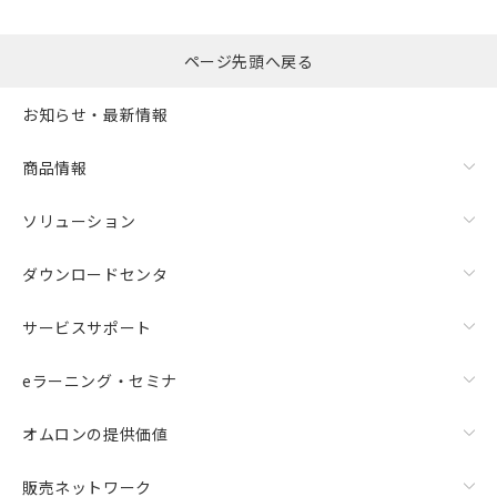
るもので、過去に遡って非含有を証明する
指します。
ものではありません。
また、RoHS指令のフタル酸エステル類４
ページ先頭へ戻る
物質の対応では、対応完了までの期間は出
荷製品に未対応品が混在することから備考
お知らせ・最新情報
欄に対応日を記載しておりました。
既に当社にて対応品への在庫切替を完了
商品情報
していることから、特段のことがない限
り、2022年1月12日より割愛しておりま
す。
ソリューション
ダウンロードセンタ
サービスサポート
eラーニング・セミナ
オムロンの提供価値
販売ネットワーク