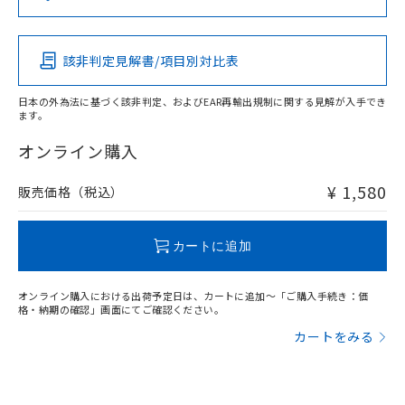
（DBP） 1000ppm以下、フタル酸ジイソブチル
イソブチル) : 1000ppm、 BBP(フタル酸ブチルベンジ
△
一定数には満たないが在庫あり
いよう必要な手段を講じます。
この製品の規格認証/適合状況ページへ
Pb
Hg
Cd
Cr(VI)
ムロン制御機器販売店・当社販売員に
(DIBP) 1000ppm以下
ル) : 1000ppm、
当社は貴社製品を、核兵器、ミサイ
その他の認証はこちらのページからご検索ください
但し、RoHS指令で産業用監視および制御機器に対する
DEHP(フタル酸ビス(2-エチルヘキシル)) : 1000ppm
ご相談ください。
適用除外項目は除く。
ル、化学兵器、生物兵器またはその他
－
在庫なし(最新の在庫状況につ
オムロン制御機器販売店や当社販売拠
フタル酸エステル類の４物質については閾値を超える意
該非判定見解書/項目別対比表
X
O
O
O
武器並びにこれらの製造装置等に一切
いては、お客様のお取引先、ま
図的な使用がないことを確認しています。
点は「
販売ネットワーク
」をご確認
※2 環境保護使用期限
使用いたしません。
たはお客様担当のオムロン制御
ください。
日本の外為法に基づく該非判定、およびEAR再輸出規制に関する見解が入手でき
当社は、貴社製品を第三者に販売する
機器販売店・当社販売員にご確
在庫状況および標準価格結果を当社の
ます。
※2 対応予定月
「ｅ」：有害物質（10物質）のすべてが基
場合は、上記1、2および3の内容を当
"対応済み"や非含有の記載がされた商品であっても、流通
認ください)
事前の承諾なく第三者に漏洩または開
準値以下であることを示します。
該第三者に通知します。また当社は、
在庫等で未対応品が混在する可能性があります。
オンライン購入
示しないようお願いします。
部品在庫の切り替え状況などにより、予定
「10」：通常の使用状況下において有害物
販売先および販売に係わる関係者が違
非含有品が必要な際は、弊社営業部門もしくは販売店へお
マイパーツ機能（部品リスト作成サー
空
受注生産機種、また在庫状況の
月が前後することがあります。
質が外部に漏えいし、環境に深刻な影響を
法に輸出するおそれがある場合は、取
問い合わせください。
ビス）をご利用いただくには、I-Web
¥ 1,580
販売価格（税込）
白
情報を公開していない機種
及ぼさない年数を意味します。
り引きをいたしません。
メンバーズにご登録されている必要が
「－」：未確認です。当社販売部門へお問
あります。
この製品のRoHS/REACH対応状況ページへ
い合わせください。
お客様が当ウェブサイト上で当社にご
カートに追加
※3 非含有証明書ダウンロード
登録された部品リストについて、当社
および当社の共同利用者が、当社の製
下記の非含有証明書をダウンロードするこ
オンライン購入における出荷予定日は、カートに追加～「ご購入手続き：価
品・サービスに関するお客様との取
格・納期の確認」画面にてご確認ください。
とができます。
合意する
キャンセル
引・商談に必要な範囲で利用すること
カートをみる
をご了承ください。
EU RoHS指令（10物質）の非含有証明書
※当社の共同利用者とは、
"個人情報
51物質の非含有証明書（当社基準）
の共同利用に関して"
の「1.共同利
※本証明書は発行日時点で非含有を証明す
用者の範囲」に記載されている法人を