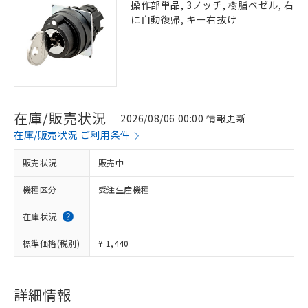
操作部単品, 3ノッチ, 樹脂ベゼル, 右
に自動復帰, キー右抜け
在庫/販売状況
2026/08/06 00:00 情報更新
在庫/販売状況 ご利用条件
販売状況
販売中
機種区分
受注生産機種
在庫状況
標準価格(税別)
¥ 1,440
※1 対応状況
対応済み：EU RoHS指令（10物質）の
非含有に対応した製品が提供可能な商品で
詳細情報
す。