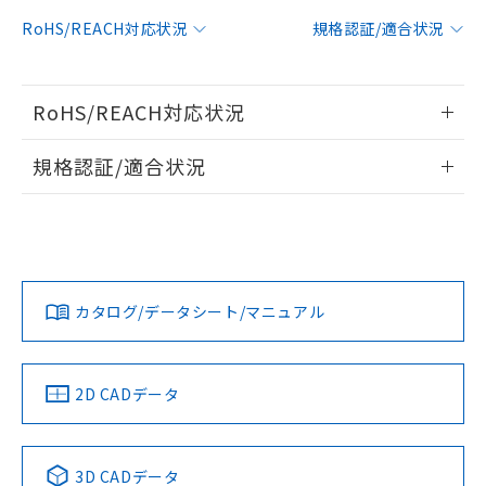
対応予定：EU RoHS指令（10物質）の非含
RoHS/REACH対応状況
規格認証/適合状況
ご利用条件
有に対応した製品に切り替える予定のある
商品です。
対応予定なし：EU RoHS指令（10物質）の
以下の条件をお読みいただき、同意のうえ
RoHS/REACH対応状況
非含有に非対応の商品で、対応品を出す予
ご利用ください。
定はありません。
情報更新：2026/7/29
調査・確認中：EU RoHS指令（10物質）の
規格認証/適合状況
本サービスは、当社制御機器事業取扱
※1 中国RoHS○×表
非含有の対応状況を調査中または確認中の
商品の当社在庫状況および標準価格
EU RoHS
注意事項・凡例
商品です。
(税抜)を提供させていただくもので
UL認証
CSA認証
CEマーキング
「○」：最大均質材料含有率が中国RoHSの
非該当品：ライセンス料など無形物で、有
す。
基準値以下であることを示します。
害物質有無と関係のない商品です。
当社制御機器事業取扱商品の中には、
No
No
N/A
「×」：最大均質材料含有率が中国RoHSの
仕入先様の事情により、非含有部品として
対応状況
対応予定月
※1
※2
本サービスの対象外となる商品もある
基準値を超えていることを示します。
いたものが、含有品と判明した場合などや
当社は、これら貴社製品のうち、外国
ことをご了承ください。
カタログ/データシート/マニュアル
「－」：未確認です。当社販売部門へお問
むを得ず変更することがあります。
対応済み
為替および外国貿易法に定める商品
在庫状況および標準価格照会結果は、
い合わせください。
（以下｢規制貨物等」という）を輸出
LR型式承認
DNV型式承認
BV型式承認
KR型式承
記載している更新日時点での社内デー
*EU RoHS指令（10物質）：
または国外への提供する場合は、日本
（イギリス
（ノルウェー
（フランス
（韓国
記
タに基づき作成されるものであり、閲
説明
鉛(Pb) 1000ppm以下、 水銀(Hg) 1000ppm以下、 カド
*中国RoHS10物質の基準値 (GB/T26572)：
船舶規格）
船舶規格）
船舶規格）
船舶規格
国政府の輸出許可(または役務取引許
中国 RoHS
注意事項・凡例
2D CADデータ
号
覧された時点での実際の在庫および標
ミウム(Cd) 100ppm以下、
Pb(鉛) :1000ppm、 Hg(水銀) : 1000ppm、 Cd(カドミウ
可)を取得するなどの必要な手続きを
六価クロム(Cr(Ⅵ)) 1000ppm以下、ポリ臭化ビフェニル
ム) : 100ppm、
準価格とは異なる場合があることをご
No
類(PBB) 1000ppm以下、ポリ臭化ジフェニルエーテル類
No
No
No
Cr(Ⅵ)(六価クロム) : 1000ppm、 PBBs(ポリ臭化ビフェ
とります。
了承ください。
(PBDE) 1000ppm以下、フタル酸ビス(2-エチルヘキシ
○
一定数以上の在庫あり
ニル類) : 1000ppm、 PBDEs(ポリ臭化ジフェニルエーテ
当社は規制貨物を破棄する場合は、完
ル) (DEHP)(別名：DOP) 1000ppm以下、フタル酸ブチ
中国 RoHS表
※1 ※2
正式な納期状況および標準価格はお客
ル類) : 1000ppm、
3D CADデータ
ルベンジル（BBP） 1000ppm以下、フタル酸ジブチル
全に破砕するなど、違法に輸出されな
DBP(フタル酸ジブチル) : 1000ppm、 DIBP(フタル酸ジ
様のお取引先、またはお客様担当のオ