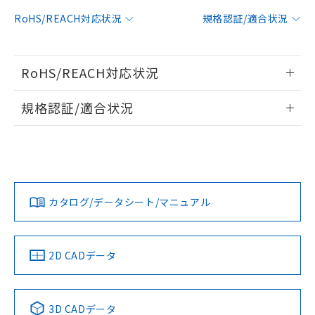
対応予定：EU RoHS指令（10物質）の非含
RoHS/REACH対応状況
規格認証/適合状況
ご利用条件
有に対応した製品に切り替える予定のある
商品です。
対応予定なし：EU RoHS指令（10物質）の
以下の条件をお読みいただき、同意のうえ
RoHS/REACH対応状況
非含有に非対応の商品で、対応品を出す予
ご利用ください。
定はありません。
情報更新：2026/7/29
調査・確認中：EU RoHS指令（10物質）の
規格認証/適合状況
本サービスは、当社制御機器事業取扱
※1 中国RoHS○×表
非含有の対応状況を調査中または確認中の
商品の当社在庫状況および標準価格
EU RoHS
注意事項・凡例
商品です。
(税抜)を提供させていただくもので
UL認証
CSA認証
CEマーキング
「○」：最大均質材料含有率が中国RoHSの
非該当品：ライセンス料など無形物で、有
す。
基準値以下であることを示します。
害物質有無と関係のない商品です。
当社制御機器事業取扱商品の中には、
No
No
N/A
「×」：最大均質材料含有率が中国RoHSの
仕入先様の事情により、非含有部品として
対応状況
対応予定月
※1
※2
本サービスの対象外となる商品もある
基準値を超えていることを示します。
いたものが、含有品と判明した場合などや
当社は、これら貴社製品のうち、外国
ことをご了承ください。
カタログ/データシート/マニュアル
「－」：未確認です。当社販売部門へお問
むを得ず変更することがあります。
対応済み
為替および外国貿易法に定める商品
在庫状況および標準価格照会結果は、
い合わせください。
（以下｢規制貨物等」という）を輸出
LR型式承認
DNV型式承認
BV型式承認
KR型式承
記載している更新日時点での社内デー
*EU RoHS指令（10物質）：
または国外への提供する場合は、日本
（イギリス
（ノルウェー
（フランス
（韓国
記
タに基づき作成されるものであり、閲
説明
鉛(Pb) 1000ppm以下、 水銀(Hg) 1000ppm以下、 カド
*中国RoHS10物質の基準値 (GB/T26572)：
船舶規格）
船舶規格）
船舶規格）
船舶規格
国政府の輸出許可(または役務取引許
中国 RoHS
注意事項・凡例
2D CADデータ
号
覧された時点での実際の在庫および標
ミウム(Cd) 100ppm以下、
Pb(鉛) :1000ppm、 Hg(水銀) : 1000ppm、 Cd(カドミウ
可)を取得するなどの必要な手続きを
六価クロム(Cr(Ⅵ)) 1000ppm以下、ポリ臭化ビフェニル
ム) : 100ppm、
準価格とは異なる場合があることをご
No
類(PBB) 1000ppm以下、ポリ臭化ジフェニルエーテル類
No
No
No
Cr(Ⅵ)(六価クロム) : 1000ppm、 PBBs(ポリ臭化ビフェ
とります。
了承ください。
(PBDE) 1000ppm以下、フタル酸ビス(2-エチルヘキシ
○
一定数以上の在庫あり
ニル類) : 1000ppm、 PBDEs(ポリ臭化ジフェニルエーテ
当社は規制貨物を破棄する場合は、完
ル) (DEHP)(別名：DOP) 1000ppm以下、フタル酸ブチ
中国 RoHS表
※1 ※2
正式な納期状況および標準価格はお客
ル類) : 1000ppm、
3D CADデータ
ルベンジル（BBP） 1000ppm以下、フタル酸ジブチル
全に破砕するなど、違法に輸出されな
DBP(フタル酸ジブチル) : 1000ppm、 DIBP(フタル酸ジ
様のお取引先、またはお客様担当のオ