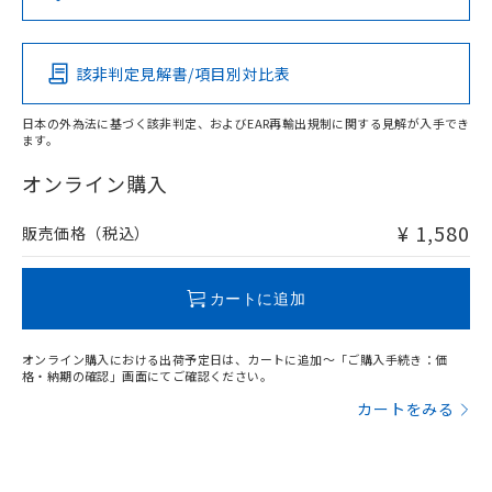
（DBP） 1000ppm以下、フタル酸ジイソブチル
イソブチル) : 1000ppm、 BBP(フタル酸ブチルベンジ
△
一定数には満たないが在庫あり
いよう必要な手段を講じます。
この製品の規格認証/適合状況ページへ
Pb
Hg
Cd
Cr(VI)
ムロン制御機器販売店・当社販売員に
(DIBP) 1000ppm以下
ル) : 1000ppm、
当社は貴社製品を、核兵器、ミサイ
その他の認証はこちらのページからご検索ください
但し、RoHS指令で産業用監視および制御機器に対する
DEHP(フタル酸ビス(2-エチルヘキシル)) : 1000ppm
ご相談ください。
適用除外項目は除く。
ル、化学兵器、生物兵器またはその他
－
在庫なし(最新の在庫状況につ
オムロン制御機器販売店や当社販売拠
フタル酸エステル類の４物質については閾値を超える意
該非判定見解書/項目別対比表
X
O
O
O
武器並びにこれらの製造装置等に一切
いては、お客様のお取引先、ま
図的な使用がないことを確認しています。
点は「
販売ネットワーク
」をご確認
※2 環境保護使用期限
使用いたしません。
たはお客様担当のオムロン制御
ください。
日本の外為法に基づく該非判定、およびEAR再輸出規制に関する見解が入手でき
当社は、貴社製品を第三者に販売する
機器販売店・当社販売員にご確
在庫状況および標準価格結果を当社の
ます。
※2 対応予定月
「ｅ」：有害物質（10物質）のすべてが基
場合は、上記1、2および3の内容を当
"対応済み"や非含有の記載がされた商品であっても、流通
認ください)
事前の承諾なく第三者に漏洩または開
準値以下であることを示します。
該第三者に通知します。また当社は、
在庫等で未対応品が混在する可能性があります。
オンライン購入
示しないようお願いします。
部品在庫の切り替え状況などにより、予定
「10」：通常の使用状況下において有害物
販売先および販売に係わる関係者が違
非含有品が必要な際は、弊社営業部門もしくは販売店へお
マイパーツ機能（部品リスト作成サー
空
受注生産機種、また在庫状況の
月が前後することがあります。
質が外部に漏えいし、環境に深刻な影響を
法に輸出するおそれがある場合は、取
問い合わせください。
ビス）をご利用いただくには、I-Web
¥ 1,580
販売価格（税込）
白
情報を公開していない機種
及ぼさない年数を意味します。
り引きをいたしません。
メンバーズにご登録されている必要が
「－」：未確認です。当社販売部門へお問
あります。
この製品のRoHS/REACH対応状況ページへ
い合わせください。
お客様が当ウェブサイト上で当社にご
カートに追加
※3 非含有証明書ダウンロード
登録された部品リストについて、当社
および当社の共同利用者が、当社の製
下記の非含有証明書をダウンロードするこ
オンライン購入における出荷予定日は、カートに追加～「ご購入手続き：価
品・サービスに関するお客様との取
格・納期の確認」画面にてご確認ください。
とができます。
合意する
キャンセル
引・商談に必要な範囲で利用すること
カートをみる
をご了承ください。
EU RoHS指令（10物質）の非含有証明書
※当社の共同利用者とは、
"個人情報
51物質の非含有証明書（当社基準）
の共同利用に関して"
の「1.共同利
※本証明書は発行日時点で非含有を証明す
用者の範囲」に記載されている法人を