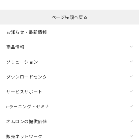
るもので、過去に遡って非含有を証明する
指します。
ものではありません。
また、RoHS指令のフタル酸エステル類４
ページ先頭へ戻る
物質の対応では、対応完了までの期間は出
荷製品に未対応品が混在することから備考
お知らせ・最新情報
欄に対応日を記載しておりました。
既に当社にて対応品への在庫切替を完了
商品情報
していることから、特段のことがない限
り、2022年1月12日より割愛しておりま
す。
ソリューション
ダウンロードセンタ
サービスサポート
eラーニング・セミナ
オムロンの提供価値
販売ネットワーク