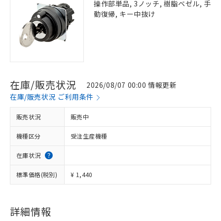
操作部単品, 3ノッチ, 樹脂ベゼル, 手
動復帰, キー中抜け
在庫/販売状況
2026/08/07 00:00 情報更新
在庫/販売状況 ご利用条件
販売状況
販売中
機種区分
受注生産機種
在庫状況
標準価格(税別)
¥ 1,440
※1 対応状況
対応済み：EU RoHS指令（10物質）の
非含有に対応した製品が提供可能な商品で
詳細情報
す。