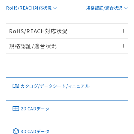
対応予定：EU RoHS指令（10物質）の非含
RoHS/REACH対応状況
規格認証/適合状況
ご利用条件
有に対応した製品に切り替える予定のある
商品です。
対応予定なし：EU RoHS指令（10物質）の
以下の条件をお読みいただき、同意のうえ
RoHS/REACH対応状況
非含有に非対応の商品で、対応品を出す予
ご利用ください。
定はありません。
情報更新：2026/7/29
調査・確認中：EU RoHS指令（10物質）の
規格認証/適合状況
本サービスは、当社制御機器事業取扱
※1 中国RoHS○×表
非含有の対応状況を調査中または確認中の
商品の当社在庫状況および標準価格
EU RoHS
注意事項・凡例
商品です。
(税抜)を提供させていただくもので
UL認証
CSA認証
CEマーキング
「○」：最大均質材料含有率が中国RoHSの
非該当品：ライセンス料など無形物で、有
す。
基準値以下であることを示します。
害物質有無と関係のない商品です。
当社制御機器事業取扱商品の中には、
No
No
N/A
「×」：最大均質材料含有率が中国RoHSの
仕入先様の事情により、非含有部品として
対応状況
対応予定月
※1
※2
本サービスの対象外となる商品もある
基準値を超えていることを示します。
いたものが、含有品と判明した場合などや
当社は、これら貴社製品のうち、外国
ことをご了承ください。
カタログ/データシート/マニュアル
「－」：未確認です。当社販売部門へお問
むを得ず変更することがあります。
対応済み
為替および外国貿易法に定める商品
在庫状況および標準価格照会結果は、
い合わせください。
（以下｢規制貨物等」という）を輸出
LR型式承認
DNV型式承認
BV型式承認
KR型式承
記載している更新日時点での社内デー
*EU RoHS指令（10物質）：
または国外への提供する場合は、日本
（イギリス
（ノルウェー
（フランス
（韓国
記
タに基づき作成されるものであり、閲
説明
鉛(Pb) 1000ppm以下、 水銀(Hg) 1000ppm以下、 カド
*中国RoHS10物質の基準値 (GB/T26572)：
船舶規格）
船舶規格）
船舶規格）
船舶規格
国政府の輸出許可(または役務取引許
中国 RoHS
注意事項・凡例
2D CADデータ
号
覧された時点での実際の在庫および標
ミウム(Cd) 100ppm以下、
Pb(鉛) :1000ppm、 Hg(水銀) : 1000ppm、 Cd(カドミウ
可)を取得するなどの必要な手続きを
六価クロム(Cr(Ⅵ)) 1000ppm以下、ポリ臭化ビフェニル
ム) : 100ppm、
準価格とは異なる場合があることをご
No
類(PBB) 1000ppm以下、ポリ臭化ジフェニルエーテル類
No
No
No
Cr(Ⅵ)(六価クロム) : 1000ppm、 PBBs(ポリ臭化ビフェ
とります。
了承ください。
(PBDE) 1000ppm以下、フタル酸ビス(2-エチルヘキシ
○
一定数以上の在庫あり
ニル類) : 1000ppm、 PBDEs(ポリ臭化ジフェニルエーテ
当社は規制貨物を破棄する場合は、完
ル) (DEHP)(別名：DOP) 1000ppm以下、フタル酸ブチ
中国 RoHS表
※1 ※2
正式な納期状況および標準価格はお客
ル類) : 1000ppm、
3D CADデータ
ルベンジル（BBP） 1000ppm以下、フタル酸ジブチル
全に破砕するなど、違法に輸出されな
DBP(フタル酸ジブチル) : 1000ppm、 DIBP(フタル酸ジ
様のお取引先、またはお客様担当のオ