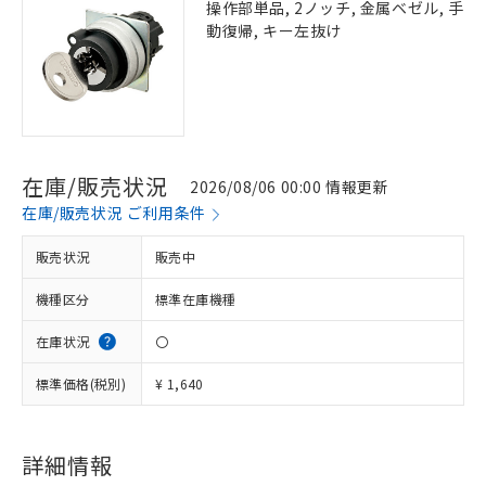
操作部単品, 2ノッチ, 金属ベゼル, 手
動復帰, キー左抜け
在庫/販売状況
2026/08/06 00:00 情報更新
在庫/販売状況 ご利用条件
販売状況
販売中
機種区分
標準在庫機種
在庫状況
〇
標準価格(税別)
¥ 1,640
※1 対応状況
対応済み：EU RoHS指令（10物質）の
非含有に対応した製品が提供可能な商品で
詳細情報
す。