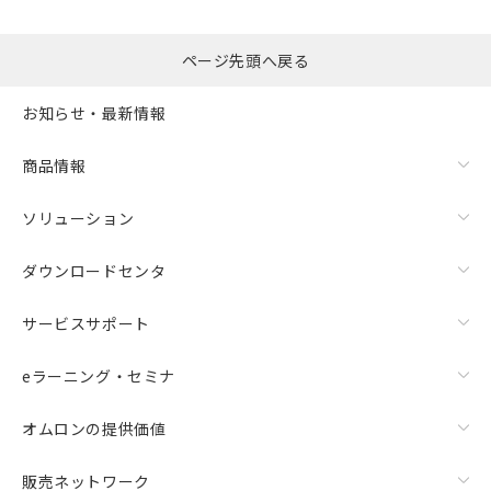
るもので、過去に遡って非含有を証明する
指します。
ものではありません。
また、RoHS指令のフタル酸エステル類４
ページ先頭へ戻る
物質の対応では、対応完了までの期間は出
荷製品に未対応品が混在することから備考
お知らせ・最新情報
欄に対応日を記載しておりました。
既に当社にて対応品への在庫切替を完了
商品情報
していることから、特段のことがない限
り、2022年1月12日より割愛しておりま
す。
ソリューション
ダウンロードセンタ
サービスサポート
eラーニング・セミナ
オムロンの提供価値
販売ネットワーク