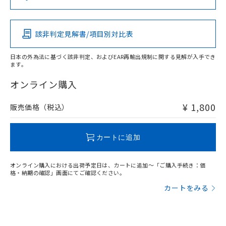
（DBP） 1000ppm以下、フタル酸ジイソブチル
イソブチル) : 1000ppm、 BBP(フタル酸ブチルベンジ
△
一定数には満たないが在庫あり
いよう必要な手段を講じます。
この製品の規格認証/適合状況ページへ
Pb
Hg
Cd
Cr(VI)
ムロン制御機器販売店・当社販売員に
(DIBP) 1000ppm以下
ル) : 1000ppm、
当社は貴社製品を、核兵器、ミサイ
その他の認証はこちらのページからご検索ください
但し、RoHS指令で産業用監視および制御機器に対する
DEHP(フタル酸ビス(2-エチルヘキシル)) : 1000ppm
ご相談ください。
適用除外項目は除く。
ル、化学兵器、生物兵器またはその他
－
在庫なし(最新の在庫状況につ
オムロン制御機器販売店や当社販売拠
フタル酸エステル類の４物質については閾値を超える意
該非判定見解書/項目別対比表
X
O
O
O
武器並びにこれらの製造装置等に一切
いては、お客様のお取引先、ま
図的な使用がないことを確認しています。
点は「
販売ネットワーク
」をご確認
※2 環境保護使用期限
使用いたしません。
たはお客様担当のオムロン制御
ください。
日本の外為法に基づく該非判定、およびEAR再輸出規制に関する見解が入手でき
当社は、貴社製品を第三者に販売する
機器販売店・当社販売員にご確
在庫状況および標準価格結果を当社の
ます。
※2 対応予定月
「ｅ」：有害物質（10物質）のすべてが基
場合は、上記1、2および3の内容を当
"対応済み"や非含有の記載がされた商品であっても、流通
認ください)
事前の承諾なく第三者に漏洩または開
準値以下であることを示します。
該第三者に通知します。また当社は、
在庫等で未対応品が混在する可能性があります。
オンライン購入
示しないようお願いします。
部品在庫の切り替え状況などにより、予定
「10」：通常の使用状況下において有害物
販売先および販売に係わる関係者が違
非含有品が必要な際は、弊社営業部門もしくは販売店へお
マイパーツ機能（部品リスト作成サー
空
受注生産機種、また在庫状況の
月が前後することがあります。
質が外部に漏えいし、環境に深刻な影響を
法に輸出するおそれがある場合は、取
問い合わせください。
ビス）をご利用いただくには、I-Web
¥ 1,800
販売価格（税込）
白
情報を公開していない機種
及ぼさない年数を意味します。
り引きをいたしません。
メンバーズにご登録されている必要が
「－」：未確認です。当社販売部門へお問
あります。
この製品のRoHS/REACH対応状況ページへ
い合わせください。
お客様が当ウェブサイト上で当社にご
カートに追加
※3 非含有証明書ダウンロード
登録された部品リストについて、当社
および当社の共同利用者が、当社の製
下記の非含有証明書をダウンロードするこ
オンライン購入における出荷予定日は、カートに追加～「ご購入手続き：価
品・サービスに関するお客様との取
格・納期の確認」画面にてご確認ください。
とができます。
合意する
キャンセル
引・商談に必要な範囲で利用すること
カートをみる
をご了承ください。
EU RoHS指令（10物質）の非含有証明書
※当社の共同利用者とは、
"個人情報
51物質の非含有証明書（当社基準）
の共同利用に関して"
の「1.共同利
※本証明書は発行日時点で非含有を証明す
用者の範囲」に記載されている法人を