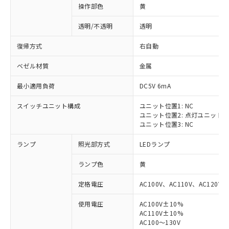
操作部色
黄
透明/不透明
透明
復帰方式
右自動
ベゼル材質
金属
最小適用負荷
DC5V 6mA
スイッチユニット構成
ユニット位置1: NC
ユニット位置2: 点灯ユニット
ユニット位置3: NC
ランプ
照光部方式
LEDランプ
ランプ色
黄
定格電圧
AC100V、AC110V、AC120V
使用電圧
AC100V±10%
※1 対応状況
AC110V±10%
AC100～130V