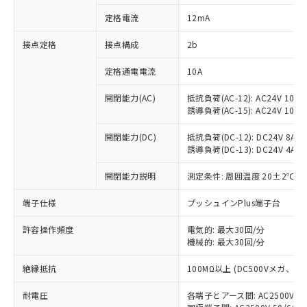
対応済み：EU RoHS指令（10物質）の
定格電流
12mA
非含有に対応した製品が提供可能な商品で
す。
接点定格
接点構成
2b
対応予定：EU RoHS指令（10物質）の非含
ご利用条件
有に対応した製品に切り替える予定のある
定格通電電流
10A
商品です。
対応予定なし：EU RoHS指令（10物質）の
開閉能力(AC)
抵抗負荷(AC-12): AC24V 10A/A
以下の条件をお読みいただき、同意のうえ
非含有に非対応の商品で、対応品を出す予
誘導負荷(AC-15): AC24V 10A/AC
ご利用ください。
定はありません。
調査・確認中：EU RoHS指令（10物質）の
開閉能力(DC)
抵抗負荷(DC-12): DC24V 8A/DC
本サービスは、当社制御機器事業取扱
※1 中国RoHS○×表
誘導負荷(DC-13): DC24V 4A/DC
非含有の対応状況を調査中または確認中の
商品の当社在庫状況および標準価格
商品です。
(税抜)を提供させていただくもので
開閉能力説明
測定条件: 周囲温度 20±2℃、
「○」：最大均質材料含有率が中国RoHSの
非該当品：ライセンス料など無形物で、有
す。
基準値以下であることを示します。
害物質有無と関係のない商品です。
当社制御機器事業取扱商品の中には、
端子仕様
プッシュインPlus端子台
「×」：最大均質材料含有率が中国RoHSの
仕入先様の事情により、非含有部品として
本サービスの対象外となる商品もある
基準値を超えていることを示します。
いたものが、含有品と判明した場合などや
当社は、これら貴社製品のうち、外国
ことをご了承ください。
許容操作頻度
電気的: 最大30回/分
「－」：未確認です。当社販売部門へお問
むを得ず変更することがあります。
為替および外国貿易法に定める商品
機械的: 最大30回/分
在庫状況および標準価格照会結果は、
い合わせください。
（以下｢規制貨物等」という）を輸出
記載している更新日時点での社内デー
*EU RoHS指令（10物質）：
または国外への提供する場合は、日本
絶縁抵抗
100MΩ以上 (DC500Vメガ、
記
タに基づき作成されるものであり、閲
説明
鉛(Pb) 1000ppm以下、 水銀(Hg) 1000ppm以下、 カド
*中国RoHS10物質の基準値 (GB/T26572)：
国政府の輸出許可(または役務取引許
号
覧された時点での実際の在庫および標
ミウム(Cd) 100ppm以下、
Pb(鉛) :1000ppm、 Hg(水銀) : 1000ppm、 Cd(カドミウ
耐電圧
各端子とアース間: AC2500V 50/
可)を取得するなどの必要な手続きを
六価クロム(Cr(Ⅵ)) 1000ppm以下、ポリ臭化ビフェニル
ム) : 100ppm、
準価格とは異なる場合があることをご