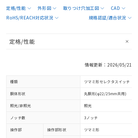
定格/性能
外形図
取りつけ穴加工図
CAD
RoHS/REACH対応状況
規格認証/適合状況
定格/性能
情報更新：2026/05/21
種類
ツマミ形セレクタスイッチ
胴体形状
丸胴形(φ22/25mm共用)
照光/非照光
照光
ノッチ数
3ノッチ
操作部
操作部形状
ツマミ形