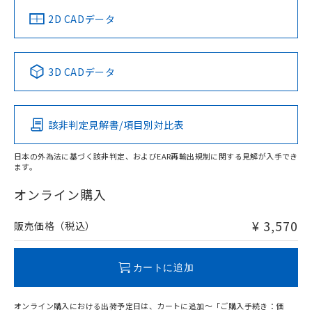
中国 RoHS
注意事項・凡例
2D CADデータ
中国 RoHS表
※1 ※2
3D CADデータ
Pb
Hg
Cd
Cr(VI)
該非判定見解書/項目別対比表
O
O
O
O
日本の外為法に基づく該非判定、およびEAR再輸出規制に関する見解が入手でき
ます。
"対応済み"や非含有の記載がされた商品であっても、流通
在庫等で未対応品が混在する可能性があります。
オンライン購入
非含有品が必要な際は、弊社営業部門もしくは販売店へお
問い合わせください。
¥ 3,570
販売価格（税込）
この製品のRoHS/REACH対応状況ページへ
カートに追加
オンライン購入における出荷予定日は、カートに追加～「ご購入手続き：価