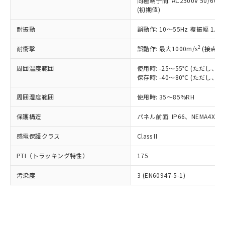
類(PBB) 1000ppm以下、ポリ臭化ジフェニルエーテル類
同極端子間: AC2500V 50/60
Cr(Ⅵ)(六価クロム) : 1000ppm、 PBBs(ポリ臭化ビフェ
とります。
了承ください。
(PBDE) 1000ppm以下、フタル酸ビス(2-エチルヘキシ
○
一定数以上の在庫あり
ニル類) : 1000ppm、 PBDEs(ポリ臭化ジフェニルエーテ
(初期値)
当社は規制貨物を破棄する場合は、完
ル) (DEHP)(別名：DOP) 1000ppm以下、フタル酸ブチ
正式な納期状況および標準価格はお客
ル類) : 1000ppm、
ルベンジル（BBP） 1000ppm以下、フタル酸ジブチル
全に破砕するなど、違法に輸出されな
DBP(フタル酸ジブチル) : 1000ppm、 DIBP(フタル酸ジ
様のお取引先、またはお客様担当のオ
耐振動
誤動作: 10～55Hz 複振幅 1.
（DBP） 1000ppm以下、フタル酸ジイソブチル
イソブチル) : 1000ppm、 BBP(フタル酸ブチルベンジ
△
一定数には満たないが在庫あり
いよう必要な手段を講じます。
ムロン制御機器販売店・当社販売員に
(DIBP) 1000ppm以下
ル) : 1000ppm、
当社は貴社製品を、核兵器、ミサイ
但し、RoHS指令で産業用監視および制御機器に対する
DEHP(フタル酸ビス(2-エチルヘキシル)) : 1000ppm
ご相談ください。
2
耐衝撃
誤動作: 最大1000m/s
(接点開
適用除外項目は除く。
ル、化学兵器、生物兵器またはその他
－
在庫なし(最新の在庫状況につ
オムロン制御機器販売店や当社販売拠
フタル酸エステル類の４物質については閾値を超える意
武器並びにこれらの製造装置等に一切
いては、お客様のお取引先、ま
周囲温度範囲
図的な使用がないことを確認しています。
使用時: -25～55℃ (ただし
点は「
販売ネットワーク
」をご確認
※2 環境保護使用期限
使用いたしません。
保存時: -40～80℃ (ただし
たはお客様担当のオムロン制御
ください。
当社は、貴社製品を第三者に販売する
機器販売店・当社販売員にご確
在庫状況および標準価格結果を当社の
※2 対応予定月
「ｅ」：有害物質（10物質）のすべてが基
周囲湿度範囲
使用時: 35～85%RH
場合は、上記1、2および3の内容を当
認ください)
事前の承諾なく第三者に漏洩または開
準値以下であることを示します。
該第三者に通知します。また当社は、
示しないようお願いします。
保護構造
パネル前面: IP66、NEMA4X, N
部品在庫の切り替え状況などにより、予定
「10」：通常の使用状況下において有害物
販売先および販売に係わる関係者が違
マイパーツ機能（部品リスト作成サー
空
受注生産機種、また在庫状況の
月が前後することがあります。
質が外部に漏えいし、環境に深刻な影響を
法に輸出するおそれがある場合は、取
ビス）をご利用いただくには、I-Web
白
情報を公開していない機種
感電保護クラス
Class II
及ぼさない年数を意味します。
り引きをいたしません。
メンバーズにご登録されている必要が
「－」：未確認です。当社販売部門へお問
あります。
PTI（トラッキング特性）
175
い合わせください。
お客様が当ウェブサイト上で当社にご
※3 非含有証明書ダウンロード
登録された部品リストについて、当社
汚染度
3 (EN60947-5-1)
および当社の共同利用者が、当社の製
下記の非含有証明書をダウンロードするこ
品・サービスに関するお客様との取
とができます。
合意する
キャンセル
引・商談に必要な範囲で利用すること
をご了承ください。
EU RoHS指令（10物質）の非含有証明書