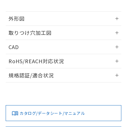
※当社の共同利用者とは、
"個人情報
51物質の非含有証明書（当社基準）
の共同利用に関して"
の「1.共同利
※本証明書は発行日時点で非含有を証明す
用者の範囲」に記載されている法人を
るもので、過去に遡って非含有を証明する
外形図
指します。
ものではありません。
情報更新：2026/05/21
また、RoHS指令のフタル酸エステル類４
取りつけ穴加工図
物質の対応では、対応完了までの期間は出
荷製品に未対応品が混在することから備考
情報更新：2026/05/21
CAD
欄に対応日を記載しておりました。
既に当社にて対応品への在庫切替を完了
ログイン/会員登録いただくと、CADデータをダウンロー
していることから、特段のことがない限
RoHS/REACH対応状況
ドすることができます。
り、2022年1月12日より割愛しておりま
す。
情報更新：2026/7/29
規格認証/適合状況
ログイン/会員登録
EU RoHS
注意事項・凡例
A22NW-3MR-TYA-P202-YDについての規格認証/適合状況に
ついては、「カスタマーサポートセンタ お客様相談室」また
は貴社担当オムロン営業員または販売店にお問い合わせくだ
対応状況
対応予定月
※1
※2
さい。
ダウンロードデータをご利用いただく前に、以下を必ずお読
みください。
カタログ/データシート/マニュアル
対応済み
ソフトウェアの使用条件
お問い合わせ