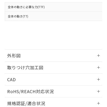
および当社の共同利用者が、当社の製
下記の非含有証明書をダウンロードするこ
品・サービスに関するお客様との取
全体の動きに必要な力(TTF)
とができます。
合意する
キャンセル
引・商談に必要な範囲で利用すること
をご了承ください。
全体の動き(TT)
EU RoHS指令（10物質）の非含有証明書
※当社の共同利用者とは、
"個人情報
51物質の非含有証明書（当社基準）
の共同利用に関して"
の「1.共同利
※本証明書は発行日時点で非含有を証明す
用者の範囲」に記載されている法人を
るもので、過去に遡って非含有を証明する
指します。
ものではありません。
また、RoHS指令のフタル酸エステル類４
物質の対応では、対応完了までの期間は出
荷製品に未対応品が混在することから備考
外形図
欄に対応日を記載しておりました。
情報更新：2026/05/21
既に当社にて対応品への在庫切替を完了
取りつけ穴加工図
していることから、特段のことがない限
り、2022年1月12日より割愛しておりま
情報更新：2026/05/21
CAD
す。
ログイン/会員登録いただくと、CADデータをダウンロー
RoHS/REACH対応状況
ドすることができます。
情報更新：2026/7/29
規格認証/適合状況