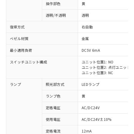
操作部色
黄
透明/不透明
透明
復帰方式
右自動
ベゼル材質
金属
最小適用負荷
DC5V 6mA
スイッチユニット構成
ユニット位置1: NO
ユニット位置2: 点灯ユニット
ユニット位置3: NC
ランプ
照光部方式
LEDランプ
ランプ色
黄
定格電圧
AC/DC24V
使用電圧
AC/DC24V±10%
定格電流
12mA