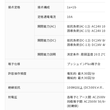
接点定格
接点構成
1a+1b
※1 対応状況
定格通電電流
10A
対応済み：EU RoHS指令（10物質）の
開閉能力(AC)
抵抗負荷(AC-12): AC24V 10A/A
非含有に対応した製品が提供可能な商品で
誘導負荷(AC-15): AC24V 10A/AC
す。
対応予定：EU RoHS指令（10物質）の非含
開閉能力(DC)
抵抗負荷(DC-12): DC24V 8A/DC
ご利用条件
有に対応した製品に切り替える予定のある
誘導負荷(DC-13): DC24V 4A/DC
商品です。
対応予定なし：EU RoHS指令（10物質）の
開閉能力説明
測定条件: 周囲温度 20±2℃、
以下の条件をお読みいただき、同意のうえ
非含有に非対応の商品で、対応品を出す予
ご利用ください。
端子仕様
プッシュインPlus端子台
定はありません。
調査・確認中：EU RoHS指令（10物質）の
本サービスは、当社制御機器事業取扱
※1 中国RoHS○×表
許容操作頻度
電気的: 最大30回/分
非含有の対応状況を調査中または確認中の
商品の当社在庫状況および標準価格
機械的: 最大30回/分
商品です。
(税抜)を提供させていただくもので
「○」：最大均質材料含有率が中国RoHSの
非該当品：ライセンス料など無形物で、有
す。
絶縁抵抗
100MΩ以上 (DC500Vメガ、
基準値以下であることを示します。
害物質有無と関係のない商品です。
当社制御機器事業取扱商品の中には、
「×」：最大均質材料含有率が中国RoHSの
仕入先様の事情により、非含有部品として
耐電圧
各端子とアース間: AC2500V 50/
本サービスの対象外となる商品もある
基準値を超えていることを示します。
いたものが、含有品と判明した場合などや
当社は、これら貴社製品のうち、外国
同極端子間: AC2500V 50/60
ことをご了承ください。
「－」：未確認です。当社販売部門へお問
むを得ず変更することがあります。
(初期値)
為替および外国貿易法に定める商品
在庫状況および標準価格照会結果は、
い合わせください。