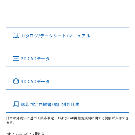
ログイン/会員登録
EU RoHS
注意事項・凡例
A22NW-3MR-TYA-P102-YCについての規格認証/適合状況に
ついては、「カスタマーサポートセンタ お客様相談室」また
は貴社担当オムロン営業員または販売店にお問い合わせくだ
対応状況
対応予定月
※1
※2
さい。
ダウンロードデータをご利用いただく前に、以下を必ずお読
みください。
カタログ/データシート/マニュアル
対応済み
ソフトウェアの使用条件
お問い合わせ
中国 RoHS
注意事項・凡例
2D CADデータ
中国 RoHS表
※1 ※2
3D CADデータ
Pb
Hg
Cd
Cr(VI)
該非判定見解書/項目別対比表
X
O
O
O
日本の外為法に基づく該非判定、およびEAR再輸出規制に関する見解が入手でき
ます。
"対応済み"や非含有の記載がされた商品であっても、流通
在庫等で未対応品が混在する可能性があります。
オンライン購入