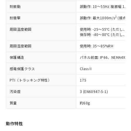
（以下｢規制貨物等」という）を輸出
記載している更新日時点での社内デー
耐振動
誤動作: 10～55Hz 複振幅 1.
*EU RoHS指令（10物質）：
または国外への提供する場合は、日本
記
タに基づき作成されるものであり、閲
説明
鉛(Pb) 1000ppm以下、 水銀(Hg) 1000ppm以下、 カド
*中国RoHS10物質の基準値 (GB/T26572)：
国政府の輸出許可(または役務取引許
号
覧された時点での実際の在庫および標
ミウム(Cd) 100ppm以下、
Pb(鉛) :1000ppm、 Hg(水銀) : 1000ppm、 Cd(カドミウ
2
耐衝撃
誤動作: 最大1000m/s
(接点開
可)を取得するなどの必要な手続きを
六価クロム(Cr(Ⅵ)) 1000ppm以下、ポリ臭化ビフェニル
ム) : 100ppm、
準価格とは異なる場合があることをご
類(PBB) 1000ppm以下、ポリ臭化ジフェニルエーテル類
Cr(Ⅵ)(六価クロム) : 1000ppm、 PBBs(ポリ臭化ビフェ
とります。
了承ください。
(PBDE) 1000ppm以下、フタル酸ビス(2-エチルヘキシ
周囲温度範囲
使用時: -25～55℃ (ただし
○
一定数以上の在庫あり
ニル類) : 1000ppm、 PBDEs(ポリ臭化ジフェニルエーテ
当社は規制貨物を破棄する場合は、完
ル) (DEHP)(別名：DOP) 1000ppm以下、フタル酸ブチ
正式な納期状況および標準価格はお客
ル類) : 1000ppm、
保存時: -40～80℃ (ただし
ルベンジル（BBP） 1000ppm以下、フタル酸ジブチル
全に破砕するなど、違法に輸出されな
DBP(フタル酸ジブチル) : 1000ppm、 DIBP(フタル酸ジ
様のお取引先、またはお客様担当のオ
（DBP） 1000ppm以下、フタル酸ジイソブチル
イソブチル) : 1000ppm、 BBP(フタル酸ブチルベンジ
△
一定数には満たないが在庫あり
いよう必要な手段を講じます。
周囲湿度範囲
使用時: 35～85%RH
ムロン制御機器販売店・当社販売員に
(DIBP) 1000ppm以下
ル) : 1000ppm、
当社は貴社製品を、核兵器、ミサイ
但し、RoHS指令で産業用監視および制御機器に対する
DEHP(フタル酸ビス(2-エチルヘキシル)) : 1000ppm
ご相談ください。
適用除外項目は除く。
ル、化学兵器、生物兵器またはその他
保護構造
パネル前面: IP66、NEMA4X, N
－
在庫なし(最新の在庫状況につ
オムロン制御機器販売店や当社販売拠
フタル酸エステル類の４物質については閾値を超える意
武器並びにこれらの製造装置等に一切
いては、お客様のお取引先、ま
図的な使用がないことを確認しています。
点は「
販売ネットワーク
」をご確認
※2 環境保護使用期限
感電保護クラス
Class II
使用いたしません。
たはお客様担当のオムロン制御
ください。
当社は、貴社製品を第三者に販売する
機器販売店・当社販売員にご確
在庫状況および標準価格結果を当社の
PTI（トラッキング特性）
175
※2 対応予定月
「ｅ」：有害物質（10物質）のすべてが基
場合は、上記1、2および3の内容を当
認ください)
事前の承諾なく第三者に漏洩または開
準値以下であることを示します。
該第三者に通知します。また当社は、
示しないようお願いします。
汚染度
3 (EN60947-5-1)
部品在庫の切り替え状況などにより、予定
「10」：通常の使用状況下において有害物
販売先および販売に係わる関係者が違
マイパーツ機能（部品リスト作成サー
空
受注生産機種、また在庫状況の
月が前後することがあります。
質が外部に漏えいし、環境に深刻な影響を
法に輸出するおそれがある場合は、取
ビス）をご利用いただくには、I-Web
白
情報を公開していない機種
質量
約60g
及ぼさない年数を意味します。
り引きをいたしません。
メンバーズにご登録されている必要が
「－」：未確認です。当社販売部門へお問
あります。
い合わせください。
お客様が当ウェブサイト上で当社にご
動作特性
※3 非含有証明書ダウンロード
登録された部品リストについて、当社