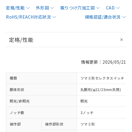
定格/性能
外形図
取りつけ穴加工図
CAD
RoHS/REACH対応状況
規格認証/適合状況
定格/性能
情報更新：2026/05/21
種類
ツマミ形セレクタスイッチ
胴体形状
丸胴形(φ22/25mm共用)
照光/非照光
照光
ノッチ数
3ノッチ
操作部
操作部形状
ツマミ形