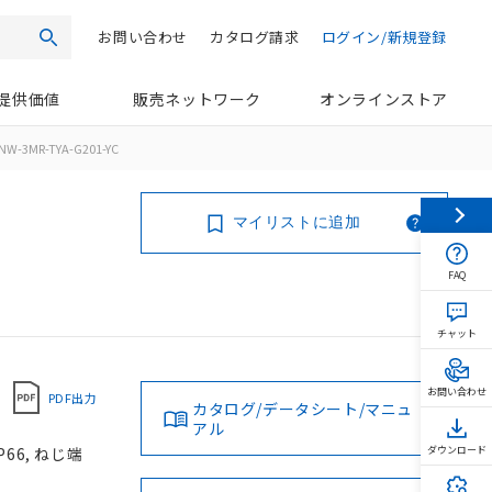
お問い合わせ
カタログ請求
ログイン/新規登録
検索
提供価値
販売ネットワーク
オンラインストア
NW-3MR-TYA-G201-YC
マイリストに追加
FAQ
チャット
お問い合わせ
PDF出力
カタログ/データシート/マニュ
アル
66, ねじ端
ダウンロード