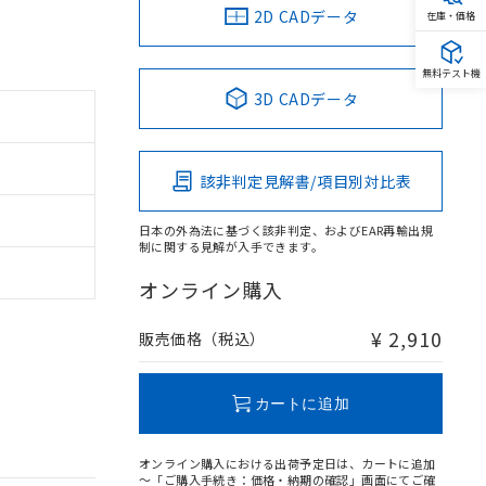
2D CADデータ
在庫・価格
無料テスト機
3D CADデータ
該非判定見解書/項目別対比表
日本の外為法に基づく該非判定、およびEAR再輸出規
制に関する見解が入手できます。
オンライン購入
¥ 2,910
販売価格（税込）
カートに追加
オンライン購入における出荷予定日は、カートに追加
～「ご購入手続き：価格・納期の確認」画面にてご確