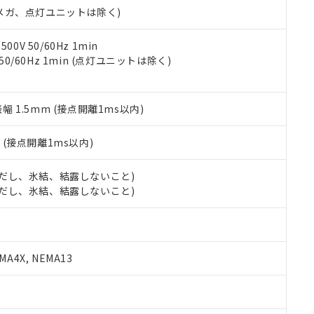
合意する
キャンセル
00Vメガ、点灯ユニットは除く)
書をダウンロードすることができます。
利用者とは、
"個人情報の共同利用に関して"
の「1.共同利用者の
します。
10物質）の非含有証明書
0V 50/60Hz 1min
明書（当社基準）
 50/60Hz 1min (点灯ユニットは除く)
日時点で非含有を証明するもので、過去に遡って非含有を証明するも
令のフタル酸エステル類４物質の対応では、対応完了までの期間は出
備考欄に対応日を記載しておりました。
振幅 1.5mm (接点開離1ms以内)
品への在庫切替を完了していることから、特段のことがない限り、20
す。
2
(接点開離1ms以内)
 (ただし、氷結、結露しないこと)
 (ただし、氷結、結露しないこと)
A4X, NEMA13