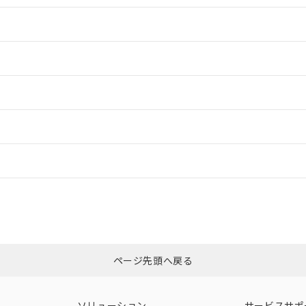
情報更新：2
情報更新：2
ードすることができます。
ログイン/会員登録
CCC認証
電波法
みください。
Yes
N/A
非含有証明書
※3
ページ先頭へ戻る
ダウンロードはこちら
型式承認
NK型式承認
ABS型式承認
韓国
（日本
（アメリカ
ソリューション
サービスサポ