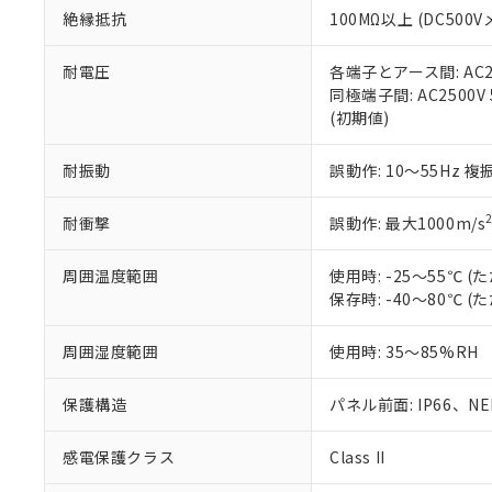
絶縁抵抗
100MΩ以上 (DC5
さい。
下記の非含有証明
※当社の共同
いる法人を指
EU RoHS指令（
耐電圧
各端子とアース間: AC250
51物質の非含有証
同極端子間: AC2500V
※本証明書は発行
(初期値)
また、RoHS指
混在することから
耐振動
誤動作: 10～55Hz 複
既に当社にて対応
り割愛しておりま
耐衝撃
誤動作: 最大1000m/s
周囲温度範囲
使用時: -25～55℃
保存時: -40～80℃
周囲湿度範囲
使用時: 35～85%RH
保護構造
パネル前面: IP66、NEM
感電保護クラス
Class II