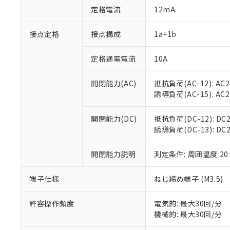
対応予定：EU R
定格電流
12mA
対応予定なし：EU
調査・確認中：EU
ご利用条件
接点定格
接点構成
1a+1b
非該当品：ライセ
※1 中国RoHS
仕入先様の事情に
があります。
定格通電電流
10A
以下の条件をお読
「○」：最大均質
「×」：最大均質
本サービスは
当社は、これ
*EU RoHS指令（10物
開閉能力(AC)
抵抗負荷(AC-12): AC24
「－」：未確認で
鉛(Pb) 1000ppm以下、
くものです。
う）を輸出ま
誘導負荷(AC-15): AC24V
記
説明
六価クロム(Cr(Ⅵ)) 1
当社制御機器
などの必要な
フタル酸ビス(2-エチルヘ
号
*中国RoHS10物質の基準値 
ル（DBP） 1000ppm
在庫状況およ
当社は規制貨
Pb(鉛) :1000ppm、 Hg
但し、RoHS指令で産
開閉能力(DC)
抵抗負荷(DC-12): DC24
のであり、閲
ます。
Cr(Ⅵ)(六価クロム) : 
フタル酸エステル類の４
誘導負荷(DC-13): DC24
○
一定数以
DBP(フタル酸ジブチル) :
い。
当社は貴社製
DEHP(フタル酸ビス(2-エ
正式な納期状
置等に一切使
当社販売員に
※2 対応予定月
開閉能力説明
測定条件: 周囲温度 2
△
一定数に
当社は、貴社
オムロン制御
また当社は、
※2 環境保護使
在庫状況およ
部品在庫の切り替
たしません。
端子仕様
ねじ締め端子 (M3.5)
－
在庫なし
す。
「ｅ」：有害物質
機器販売
マイパーツ機
「10」：通常の
許容操作頻度
電気的: 最大30回/分
ている必要が
味します。
機械的: 最大30回/分
空
受注生産
お客様が当ウ
※3 非含有証明
「－」：未確認で
白
が、当社の製