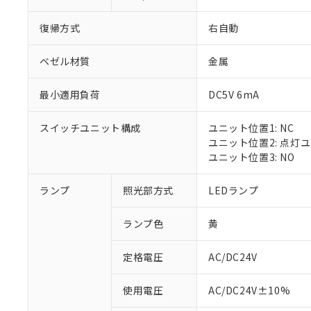
復帰方式
右自動
ベゼル材質
金属
最小適用負荷
DC5V 6mA
スイッチユニット構成
ユニット位置1: NC
ユニット位置2: 点灯
ユニット位置3: NO
ランプ
照光部方式
LEDランプ
ランプ色
黄
定格電圧
AC/DC24V
※1 対応状況
使用電圧
AC/DC24V±10%
対応済み：EU