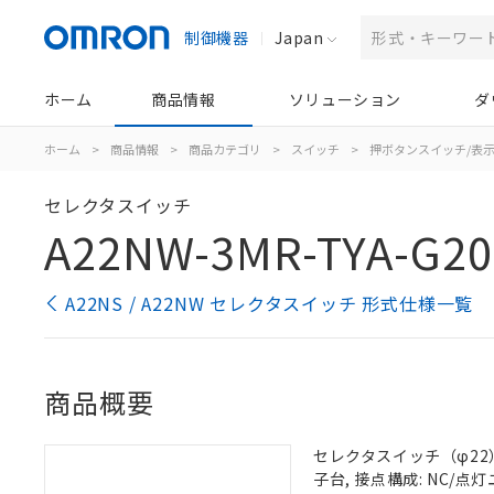
制御機器
Japan
ホーム
商品情報
ソリューション
ダ
ホーム
>
商品情報
>
商品カテゴリ
>
スイッチ
>
押ボタンスイッチ/表
セレクタスイッチ
A22NW-3MR-TYA-G20
A22NS / A22NW セレクタスイッチ 形式仕様一覧
商品概要
セレクタスイッチ（φ22）,
子台, 接点構成: NC/点灯ユ