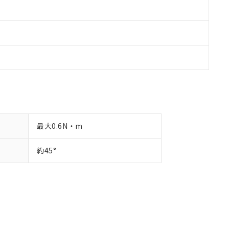
最大0.6N・m
約45°