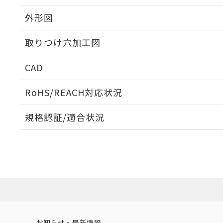
外形図
取りつけ穴加工図
CAD
ログイン/会員登録いただくと、CADデータをダウンロ
RoHS/REACH対応状況
規格認証/適合状況
EU RoHS
注意事項・凡例
UL認証
CSA認証
CEマーキング
ダウンロードデータをご利用いただく前に、以下を必ずお読
Yes
Yes
Yes
対応状況
対応予定月
※1
※2
ソフトウェアの使用条件
対応済み
LR型式承認
DNV型式承認
BV型式承認
KR
（イギリス
（ノルウェー
（フランス
（
お知らせ・最新情報