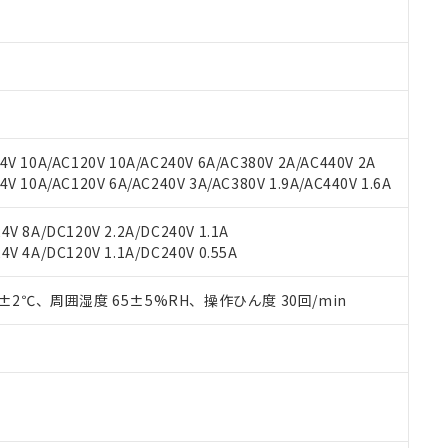
oHS指令（10物質）の非含有に対応した製品に切り替える予定のある
 RoHS指令（10物質）の非含有に非対応の商品で、対応品を出す予
 RoHS指令（10物質）の非含有の対応状況を調査中または確認中の
ンス料など無形物で、有害物質有無と関係のない商品です。
○×表
より、非含有部品としていたものが、含有品と判明した場合などやむ
みいただき、同意のうえご利用ください。
材料含有率が中国RoHSの基準値以下であることを示します。
材料含有率が中国RoHSの基準値を超えていることを示します。
、当社制御機器事業取扱商品の当社在庫状況および標準価格(税抜)
ら貴社製品のうち、外国為替および外国貿易法に定める商品（以下｢
質）：
V 10A/AC120V 10A/AC240V 6A/AC380V 2A/AC440V 2A
す。当社販売部門へお問い合わせください。
 水銀(Hg) 1000ppm以下、 カドミウム(Cd) 100ppm以下、
たは国外への提供する場合は、日本国政府の輸出許可(または役務取
 10A/AC120V 6A/AC240V 3A/AC380V 1.9A/AC440V 1.6A
000ppm以下、ポリ臭化ビフェニル類(PBB) 1000ppm以下、ポリ臭化ジフェニルエーテル類(P
事業取扱商品の中には、本サービスの対象外となる商品もあること
手続きをとります。
キシル) (DEHP)(別名：DOP) 1000ppm以下、フタル酸ブチルベンジル（BBP） 100
(GB/T26572)：
以下、フタル酸ジイソブチル (DIBP) 1000ppm以下
び標準価格照会結果は、記載している更新日時点での社内データに
物を破棄する場合は、完全に破砕するなど、違法に輸出されないよ
(水銀) : 1000ppm、 Cd(カドミウム) : 100ppm、
業用監視および制御機器に対する適用除外項目は除く。
V 8A/DC120V 2.2A/DC240V 1.1A
覧された時点での実際の在庫および標準価格とは異なる場合がある
1000ppm、 PBBs(ポリ臭化ビフェニル類) : 1000ppm、 PBDEs(ポリ臭化ジフェニルエーテル類
物質については閾値を超える意図的な使用がないことを確認しています。
V 4A/DC120V 1.1A/DC240V 0.55A
上の在庫あり
 1000ppm、 DIBP(フタル酸ジイソブチル) : 1000ppm、 BBP(フタル酸ブチルベンジル) :
品を、核兵器、ミサイル、化学兵器、生物兵器またはその他武器並
チルヘキシル)) : 1000ppm
況および標準価格はお客様のお取引先、またはお客様担当のオムロ
用いたしません。
ご相談ください。
0±2℃、周囲湿度 65±5%RH、操作ひん度 30回/min
は満たないが在庫あり
製品を第三者に販売する場合は、上記1、2および3の内容を当該第
機器販売店や当社販売拠点は「
販売ネットワーク
」をご確認くだ
販売先および販売に係わる関係者が違法に輸出するおそれがある場
用期限
び標準価格結果を当社の事前の承諾なく第三者に漏洩または開示し
え状況などにより、予定月が前後することがあります。
(最新の在庫状況については、お客様のお取引先、またはお客様担当
（10物質）のすべてが基準値以下であることを示します。
店・当社販売員にご確認ください)
能（部品リスト作成サービス）をご利用いただくには、I-Webメン
使用状況下において有害物質が外部に漏えいし、環境に深刻な影響を
あります。
機種、また在庫状況の情報を公開していない機種
ェブサイト上で当社にご登録された部品リストについて、当社およ
書ダウンロード
す。当社販売部門へお問い合わせください。
品・サービスに関するお客様との取引・商談に必要な範囲で利用す