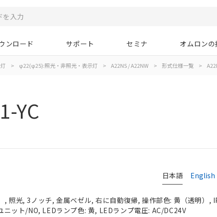
ウンロード
サポート
セミナ
オムロンの
示灯
>
φ22(φ25):照光・非照光・表示灯
>
A22NS / A22NW
>
形式仕様一覧
>
A22
1-YC
日本語
English
 照光, 3ノッチ, 金属ベゼル, 右に自動復帰, 操作部色: 黄（透明）, IP
ニット/NO, LEDランプ色: 黄, LEDランプ電圧: AC/DC24V