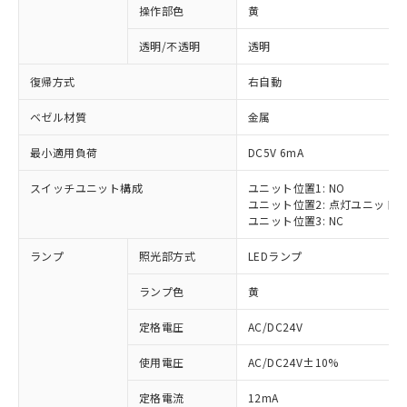
操作部色
黄
透明/不透明
透明
復帰方式
右自動
ベゼル材質
金属
最小適用負荷
DC5V 6mA
スイッチユニット構成
ユニット位置1: NO
ユニット位置2: 点灯ユニット
ユニット位置3: NC
ランプ
照光部方式
LEDランプ
ランプ色
黄
定格電圧
AC/DC24V
使用電圧
AC/DC24V±10%
定格電流
12mA