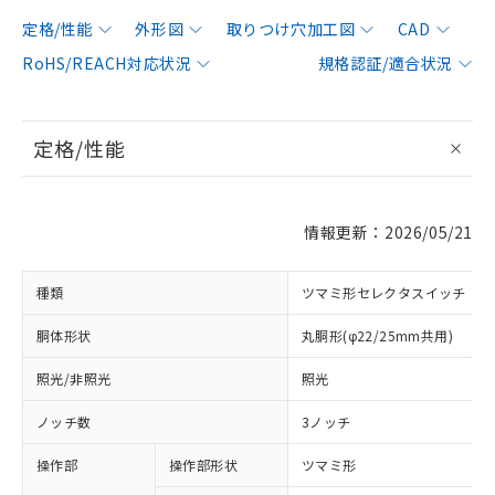
定格/性能
外形図
取りつけ穴加工図
CAD
RoHS/REACH対応状況
規格認証/適合状況
定格/性能
情報更新：2026/05/21
種類
ツマミ形セレクタスイッチ
胴体形状
丸胴形(φ22/25mm共用)
照光/非照光
照光
ノッチ数
3ノッチ
操作部
操作部形状
ツマミ形