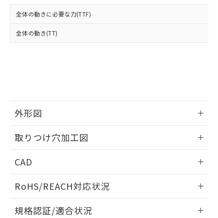
および当社の共同利用者が、当社の製
下記の非含有証明書をダウンロードするこ
品・サービスに関するお客様との取
全体の動きに必要な力(TTF)
とができます。
合意する
キャンセル
引・商談に必要な範囲で利用すること
をご了承ください。
全体の動き(TT)
EU RoHS指令（10物質）の非含有証明書
※当社の共同利用者とは、
"個人情報
51物質の非含有証明書（当社基準）
の共同利用に関して"
の「1.共同利
※本証明書は発行日時点で非含有を証明す
用者の範囲」に記載されている法人を
るもので、過去に遡って非含有を証明する
指します。
ものではありません。
また、RoHS指令のフタル酸エステル類４
物質の対応では、対応完了までの期間は出
荷製品に未対応品が混在することから備考
外形図
欄に対応日を記載しておりました。
情報更新：2026/05/21
既に当社にて対応品への在庫切替を完了
取りつけ穴加工図
していることから、特段のことがない限
り、2022年1月12日より割愛しておりま
情報更新：2026/05/21
CAD
す。
ログイン/会員登録いただくと、CADデータをダウンロー
RoHS/REACH対応状況
ドすることができます。
情報更新：2026/7/29
規格認証/適合状況