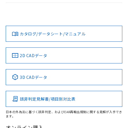
ログイン/会員登録
EU RoHS
注意事項・凡例
UL認証
CSA認証
CEマーキング
Yes
Yes
Yes
対応状況
対応予定月
※1
※2
ダウンロードデータをご利用いただく前に、以下を必ずお読
みください。
カタログ/データシート/マニュアル
対応済み
ソフトウェアの使用条件
LR型式承認
DNV型式承認
BV型式承認
KR型式承
（イギリス
（ノルウェー
（フランス
（韓国
船舶規格）
船舶規格）
船舶規格）
船舶規格
中国 RoHS
注意事項・凡例
2D CADデータ
No
No
No
No
中国 RoHS表
※1 ※2
3D CADデータ
この製品の規格認証/適合状況ページへ
Pb
Hg
Cd
Cr(VI)
その他の認証はこちらのページからご検索ください
該非判定見解書/項目別対比表
X
O
O
O
日本の外為法に基づく該非判定、およびEAR再輸出規制に関する見解が入手でき
ます。
"対応済み"や非含有の記載がされた商品であっても、流通
在庫等で未対応品が混在する可能性があります。
オンライン購入