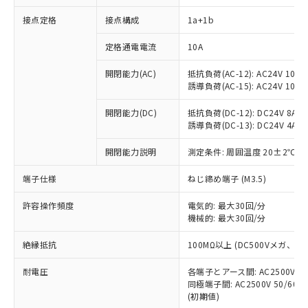
接点定格
接点構成
1a+1b
※1 対応状況
定格通電電流
10A
対応済み：EU RoHS指令（10物質）の
開閉能力(AC)
抵抗負荷(AC-12): AC24V 10A/A
非含有に対応した製品が提供可能な商品で
誘導負荷(AC-15): AC24V 10A/AC
す。
対応予定：EU RoHS指令（10物質）の非含
開閉能力(DC)
抵抗負荷(DC-12): DC24V 8A/DC
ご利用条件
有に対応した製品に切り替える予定のある
誘導負荷(DC-13): DC24V 4A/DC
商品です。
対応予定なし：EU RoHS指令（10物質）の
開閉能力説明
測定条件: 周囲温度 20±2℃、
以下の条件をお読みいただき、同意のうえ
非含有に非対応の商品で、対応品を出す予
ご利用ください。
端子仕様
ねじ締め端子 (M3.5)
定はありません。
調査・確認中：EU RoHS指令（10物質）の
本サービスは、当社制御機器事業取扱
※1 中国RoHS○×表
許容操作頻度
電気的: 最大30回/分
非含有の対応状況を調査中または確認中の
商品の当社在庫状況および標準価格
機械的: 最大30回/分
商品です。
(税抜)を提供させていただくもので
「○」：最大均質材料含有率が中国RoHSの
非該当品：ライセンス料など無形物で、有
す。
絶縁抵抗
100MΩ以上 (DC500Vメガ、
基準値以下であることを示します。
害物質有無と関係のない商品です。
当社制御機器事業取扱商品の中には、
「×」：最大均質材料含有率が中国RoHSの
仕入先様の事情により、非含有部品として
耐電圧
各端子とアース間: AC2500V 50/
本サービスの対象外となる商品もある
基準値を超えていることを示します。
いたものが、含有品と判明した場合などや
当社は、これら貴社製品のうち、外国
同極端子間: AC2500V 50/60
ことをご了承ください。
「－」：未確認です。当社販売部門へお問
むを得ず変更することがあります。
(初期値)
為替および外国貿易法に定める商品
在庫状況および標準価格照会結果は、
い合わせください。