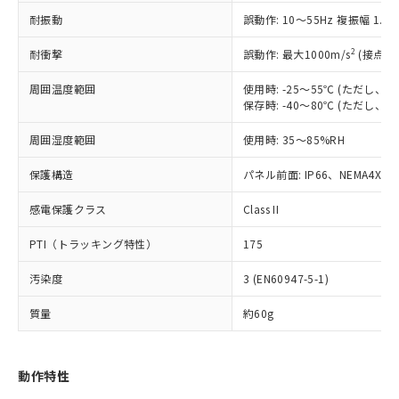
（以下｢規制貨物等」という）を輸出
記載している更新日時点での社内デー
耐振動
誤動作: 10～55Hz 複振幅 1.
*EU RoHS指令（10物質）：
または国外への提供する場合は、日本
記
タに基づき作成されるものであり、閲
説明
鉛(Pb) 1000ppm以下、 水銀(Hg) 1000ppm以下、 カド
*中国RoHS10物質の基準値 (GB/T26572)：
国政府の輸出許可(または役務取引許
号
覧された時点での実際の在庫および標
ミウム(Cd) 100ppm以下、
Pb(鉛) :1000ppm、 Hg(水銀) : 1000ppm、 Cd(カドミウ
2
耐衝撃
誤動作: 最大1000m/s
(接点開
可)を取得するなどの必要な手続きを
六価クロム(Cr(Ⅵ)) 1000ppm以下、ポリ臭化ビフェニル
ム) : 100ppm、
準価格とは異なる場合があることをご
類(PBB) 1000ppm以下、ポリ臭化ジフェニルエーテル類
Cr(Ⅵ)(六価クロム) : 1000ppm、 PBBs(ポリ臭化ビフェ
とります。
了承ください。
(PBDE) 1000ppm以下、フタル酸ビス(2-エチルヘキシ
周囲温度範囲
使用時: -25～55℃ (ただし
○
一定数以上の在庫あり
ニル類) : 1000ppm、 PBDEs(ポリ臭化ジフェニルエーテ
当社は規制貨物を破棄する場合は、完
ル) (DEHP)(別名：DOP) 1000ppm以下、フタル酸ブチ
正式な納期状況および標準価格はお客
ル類) : 1000ppm、
保存時: -40～80℃ (ただし
ルベンジル（BBP） 1000ppm以下、フタル酸ジブチル
全に破砕するなど、違法に輸出されな
DBP(フタル酸ジブチル) : 1000ppm、 DIBP(フタル酸ジ
様のお取引先、またはお客様担当のオ
（DBP） 1000ppm以下、フタル酸ジイソブチル
イソブチル) : 1000ppm、 BBP(フタル酸ブチルベンジ
△
一定数には満たないが在庫あり
いよう必要な手段を講じます。
周囲湿度範囲
使用時: 35～85%RH
ムロン制御機器販売店・当社販売員に
(DIBP) 1000ppm以下
ル) : 1000ppm、
当社は貴社製品を、核兵器、ミサイ
但し、RoHS指令で産業用監視および制御機器に対する
DEHP(フタル酸ビス(2-エチルヘキシル)) : 1000ppm
ご相談ください。
適用除外項目は除く。
ル、化学兵器、生物兵器またはその他
保護構造
パネル前面: IP66、NEMA4X, N
－
在庫なし(最新の在庫状況につ
オムロン制御機器販売店や当社販売拠
フタル酸エステル類の４物質については閾値を超える意
武器並びにこれらの製造装置等に一切
いては、お客様のお取引先、ま
図的な使用がないことを確認しています。
点は「
販売ネットワーク
」をご確認
※2 環境保護使用期限
感電保護クラス
Class II
使用いたしません。
たはお客様担当のオムロン制御
ください。
当社は、貴社製品を第三者に販売する
機器販売店・当社販売員にご確
在庫状況および標準価格結果を当社の
PTI（トラッキング特性）
175
※2 対応予定月
「ｅ」：有害物質（10物質）のすべてが基
場合は、上記1、2および3の内容を当
認ください)
事前の承諾なく第三者に漏洩または開
準値以下であることを示します。
該第三者に通知します。また当社は、
示しないようお願いします。
汚染度
3 (EN60947-5-1)
部品在庫の切り替え状況などにより、予定
「10」：通常の使用状況下において有害物
販売先および販売に係わる関係者が違
マイパーツ機能（部品リスト作成サー
空
受注生産機種、また在庫状況の
月が前後することがあります。
質が外部に漏えいし、環境に深刻な影響を
法に輸出するおそれがある場合は、取
ビス）をご利用いただくには、I-Web
白
情報を公開していない機種
質量
約60g
及ぼさない年数を意味します。
り引きをいたしません。
メンバーズにご登録されている必要が
「－」：未確認です。当社販売部門へお問
あります。
い合わせください。
お客様が当ウェブサイト上で当社にご
動作特性
※3 非含有証明書ダウンロード
登録された部品リストについて、当社