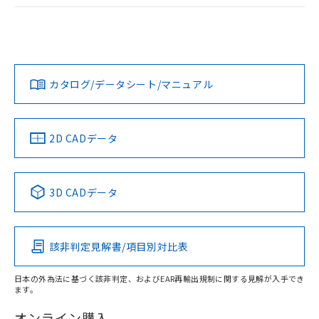
ログイン/会員登録
EU RoHS
注意事項・凡例
UL認証
CSA認証
CEマーキング
Yes
Yes
Yes
対応状況
対応予定月
※1
※2
ダウンロードデータをご利用いただく前に、以下を必ずお読
みください。
カタログ/データシート/マニュアル
対応済み
ソフトウェアの使用条件
LR型式承認
DNV型式承認
BV型式承認
KR型式承
（イギリス
（ノルウェー
（フランス
（韓国
船舶規格）
船舶規格）
船舶規格）
船舶規格
中国 RoHS
注意事項・凡例
2D CADデータ
No
No
No
No
中国 RoHS表
※1 ※2
3D CADデータ
この製品の規格認証/適合状況ページへ
Pb
Hg
Cd
Cr(VI)
その他の認証はこちらのページからご検索ください
該非判定見解書/項目別対比表
X
O
O
O
日本の外為法に基づく該非判定、およびEAR再輸出規制に関する見解が入手でき
ます。
"対応済み"や非含有の記載がされた商品であっても、流通
在庫等で未対応品が混在する可能性があります。
オンライン購入