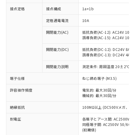
接点定格
接点構成
1a+1b
※1 対応状況
定格通電電流
10A
対応済み：EU RoHS指令（10物質）の
開閉能力(AC)
抵抗負荷(AC-12): AC24V 10A/A
非含有に対応した製品が提供可能な商品で
誘導負荷(AC-15): AC24V 10A/AC
す。
対応予定：EU RoHS指令（10物質）の非含
開閉能力(DC)
抵抗負荷(DC-12): DC24V 8A/DC
ご利用条件
有に対応した製品に切り替える予定のある
誘導負荷(DC-13): DC24V 4A/DC
商品です。
対応予定なし：EU RoHS指令（10物質）の
開閉能力説明
測定条件: 周囲温度 20±2℃、
以下の条件をお読みいただき、同意のうえ
非含有に非対応の商品で、対応品を出す予
ご利用ください。
端子仕様
ねじ締め端子 (M3.5)
定はありません。
調査・確認中：EU RoHS指令（10物質）の
本サービスは、当社制御機器事業取扱
※1 中国RoHS○×表
許容操作頻度
電気的: 最大30回/分
非含有の対応状況を調査中または確認中の
商品の当社在庫状況および標準価格
機械的: 最大30回/分
商品です。
(税抜)を提供させていただくもので
「○」：最大均質材料含有率が中国RoHSの
非該当品：ライセンス料など無形物で、有
す。
絶縁抵抗
100MΩ以上 (DC500Vメガ、
基準値以下であることを示します。
害物質有無と関係のない商品です。
当社制御機器事業取扱商品の中には、
「×」：最大均質材料含有率が中国RoHSの
仕入先様の事情により、非含有部品として
耐電圧
各端子とアース間: AC2500V 50/
本サービスの対象外となる商品もある
基準値を超えていることを示します。
いたものが、含有品と判明した場合などや
当社は、これら貴社製品のうち、外国
同極端子間: AC2500V 50/60
ことをご了承ください。
「－」：未確認です。当社販売部門へお問
むを得ず変更することがあります。
(初期値)
為替および外国貿易法に定める商品
在庫状況および標準価格照会結果は、
い合わせください。