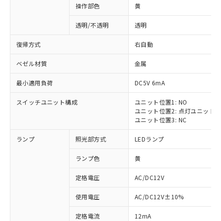
操作部色
黄
透明/不透明
透明
復帰方式
右自動
ベゼル材質
金属
最小適用負荷
DC5V 6mA
スイッチユニット構成
ユニット位置1: NO
ユニット位置2: 点灯ユニット
ユニット位置3: NC
ランプ
照光部方式
LEDランプ
ランプ色
黄
定格電圧
AC/DC12V
使用電圧
AC/DC12V±10%
定格電流
12mA