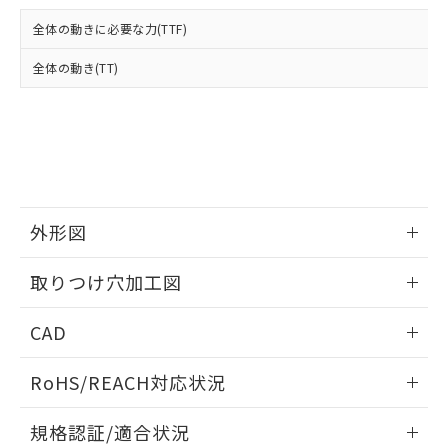
および当社の共同利用者が、当社の製
下記の非含有証明書をダウンロードするこ
品・サービスに関するお客様との取
全体の動きに必要な力(TTF)
とができます。
合意する
キャンセル
引・商談に必要な範囲で利用すること
をご了承ください。
全体の動き(TT)
EU RoHS指令（10物質）の非含有証明書
※当社の共同利用者とは、
"個人情報
51物質の非含有証明書（当社基準）
の共同利用に関して"
の「1.共同利
※本証明書は発行日時点で非含有を証明す
用者の範囲」に記載されている法人を
るもので、過去に遡って非含有を証明する
指します。
ものではありません。
また、RoHS指令のフタル酸エステル類４
物質の対応では、対応完了までの期間は出
荷製品に未対応品が混在することから備考
外形図
欄に対応日を記載しておりました。
情報更新：2026/05/21
既に当社にて対応品への在庫切替を完了
取りつけ穴加工図
していることから、特段のことがない限
り、2022年1月12日より割愛しておりま
情報更新：2026/05/21
CAD
す。
ログイン/会員登録いただくと、CADデータをダウンロー
RoHS/REACH対応状況
ドすることができます。
情報更新：2026/7/29
規格認証/適合状況