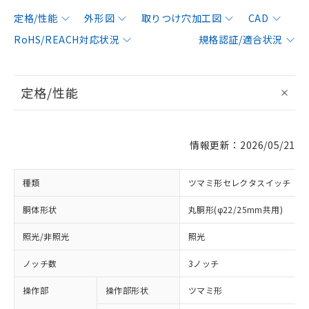
定格/性能
外形図
取りつけ穴加工図
CAD
RoHS/REACH対応状況
規格認証/適合状況
定格/性能
情報更新：2026/05/21
種類
ツマミ形セレクタスイッチ
胴体形状
丸胴形(φ22/25mm共用)
照光/非照光
照光
ノッチ数
3ノッチ
操作部
操作部形状
ツマミ形