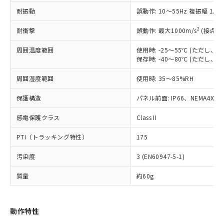
（以下｢規制貨物等」という）を輸出
記載している更新日時点での社内デー
耐振動
誤動作: 10～55Hz 複振幅 1.
*EU RoHS指令（10物質）：
または国外への提供する場合は、日本
記
タに基づき作成されるものであり、閲
説明
鉛(Pb) 1000ppm以下、 水銀(Hg) 1000ppm以下、 カド
*中国RoHS10物質の基準値 (GB/T26572)：
国政府の輸出許可(または役務取引許
号
覧された時点での実際の在庫および標
ミウム(Cd) 100ppm以下、
Pb(鉛) :1000ppm、 Hg(水銀) : 1000ppm、 Cd(カドミウ
2
耐衝撃
誤動作: 最大1000m/s
(接点開
可)を取得するなどの必要な手続きを
六価クロム(Cr(Ⅵ)) 1000ppm以下、ポリ臭化ビフェニル
ム) : 100ppm、
準価格とは異なる場合があることをご
類(PBB) 1000ppm以下、ポリ臭化ジフェニルエーテル類
Cr(Ⅵ)(六価クロム) : 1000ppm、 PBBs(ポリ臭化ビフェ
とります。
了承ください。
(PBDE) 1000ppm以下、フタル酸ビス(2-エチルヘキシ
周囲温度範囲
使用時: -25～55℃ (ただし
○
一定数以上の在庫あり
ニル類) : 1000ppm、 PBDEs(ポリ臭化ジフェニルエーテ
当社は規制貨物を破棄する場合は、完
ル) (DEHP)(別名：DOP) 1000ppm以下、フタル酸ブチ
正式な納期状況および標準価格はお客
ル類) : 1000ppm、
保存時: -40～80℃ (ただし
ルベンジル（BBP） 1000ppm以下、フタル酸ジブチル
全に破砕するなど、違法に輸出されな
DBP(フタル酸ジブチル) : 1000ppm、 DIBP(フタル酸ジ
様のお取引先、またはお客様担当のオ
（DBP） 1000ppm以下、フタル酸ジイソブチル
イソブチル) : 1000ppm、 BBP(フタル酸ブチルベンジ
△
一定数には満たないが在庫あり
いよう必要な手段を講じます。
周囲湿度範囲
使用時: 35～85%RH
ムロン制御機器販売店・当社販売員に
(DIBP) 1000ppm以下
ル) : 1000ppm、
当社は貴社製品を、核兵器、ミサイ
但し、RoHS指令で産業用監視および制御機器に対する
DEHP(フタル酸ビス(2-エチルヘキシル)) : 1000ppm
ご相談ください。
適用除外項目は除く。
ル、化学兵器、生物兵器またはその他
保護構造
パネル前面: IP66、NEMA4X, N
－
在庫なし(最新の在庫状況につ
オムロン制御機器販売店や当社販売拠
フタル酸エステル類の４物質については閾値を超える意
武器並びにこれらの製造装置等に一切
いては、お客様のお取引先、ま
図的な使用がないことを確認しています。
点は「
販売ネットワーク
」をご確認
※2 環境保護使用期限
感電保護クラス
Class II
使用いたしません。
たはお客様担当のオムロン制御
ください。
当社は、貴社製品を第三者に販売する
機器販売店・当社販売員にご確
在庫状況および標準価格結果を当社の
PTI（トラッキング特性）
175
※2 対応予定月
「ｅ」：有害物質（10物質）のすべてが基
場合は、上記1、2および3の内容を当
認ください)
事前の承諾なく第三者に漏洩または開
準値以下であることを示します。
該第三者に通知します。また当社は、
示しないようお願いします。
汚染度
3 (EN60947-5-1)
部品在庫の切り替え状況などにより、予定
「10」：通常の使用状況下において有害物
販売先および販売に係わる関係者が違
マイパーツ機能（部品リスト作成サー
空
受注生産機種、また在庫状況の
月が前後することがあります。
質が外部に漏えいし、環境に深刻な影響を
法に輸出するおそれがある場合は、取
ビス）をご利用いただくには、I-Web
白
情報を公開していない機種
質量
約60g
及ぼさない年数を意味します。
り引きをいたしません。
メンバーズにご登録されている必要が
「－」：未確認です。当社販売部門へお問
あります。
い合わせください。
お客様が当ウェブサイト上で当社にご
動作特性
※3 非含有証明書ダウンロード
登録された部品リストについて、当社