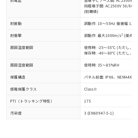
準価格とは異なる場合があることをご
耐電圧
各端子とアース間: AC2500V 50/
類(PBB) 1000ppm以下、ポリ臭化ジフェニルエーテル類
Cr(Ⅵ)(六価クロム) : 1000ppm、 PBBs(ポリ臭化ビフェ
とります。
同極端子間: AC2500V 50/60
了承ください。
(PBDE) 1000ppm以下、フタル酸ビス(2-エチルヘキシ
○
一定数以上の在庫あり
ニル類) : 1000ppm、 PBDEs(ポリ臭化ジフェニルエーテ
当社は規制貨物を破棄する場合は、完
(初期値)
ル) (DEHP)(別名：DOP) 1000ppm以下、フタル酸ブチ
正式な納期状況および標準価格はお客
ル類) : 1000ppm、
ルベンジル（BBP） 1000ppm以下、フタル酸ジブチル
全に破砕するなど、違法に輸出されな
DBP(フタル酸ジブチル) : 1000ppm、 DIBP(フタル酸ジ
様のお取引先、またはお客様担当のオ
（DBP） 1000ppm以下、フタル酸ジイソブチル
イソブチル) : 1000ppm、 BBP(フタル酸ブチルベンジ
△
一定数には満たないが在庫あり
耐振動
誤動作: 10～55Hz 複振幅 1.
いよう必要な手段を講じます。
ムロン制御機器販売店・当社販売員に
(DIBP) 1000ppm以下
ル) : 1000ppm、
当社は貴社製品を、核兵器、ミサイ
但し、RoHS指令で産業用監視および制御機器に対する
DEHP(フタル酸ビス(2-エチルヘキシル)) : 1000ppm
ご相談ください。
2
耐衝撃
適用除外項目は除く。
誤動作: 最大1000m/s
(接点開
ル、化学兵器、生物兵器またはその他
－
在庫なし(最新の在庫状況につ
オムロン制御機器販売店や当社販売拠
フタル酸エステル類の４物質については閾値を超える意
武器並びにこれらの製造装置等に一切
いては、お客様のお取引先、ま
図的な使用がないことを確認しています。
点は「
販売ネットワーク
」をご確認
周囲温度範囲
使用時: -25～55℃ (ただし
※2 環境保護使用期限
使用いたしません。
たはお客様担当のオムロン制御
ください。
保存時: -40～80℃ (ただし
当社は、貴社製品を第三者に販売する
機器販売店・当社販売員にご確
在庫状況および標準価格結果を当社の
※2 対応予定月
「ｅ」：有害物質（10物質）のすべてが基
場合は、上記1、2および3の内容を当
認ください)
事前の承諾なく第三者に漏洩または開
周囲湿度範囲
使用時: 35～85%RH
準値以下であることを示します。
該第三者に通知します。また当社は、
示しないようお願いします。
部品在庫の切り替え状況などにより、予定
「10」：通常の使用状況下において有害物
販売先および販売に係わる関係者が違
保護構造
パネル前面: IP66、NEMA4X, N
マイパーツ機能（部品リスト作成サー
空
受注生産機種、また在庫状況の
月が前後することがあります。
質が外部に漏えいし、環境に深刻な影響を
法に輸出するおそれがある場合は、取
ビス）をご利用いただくには、I-Web
白
情報を公開していない機種
及ぼさない年数を意味します。
り引きをいたしません。
感電保護クラス
Class II
メンバーズにご登録されている必要が
「－」：未確認です。当社販売部門へお問
あります。
い合わせください。
PTI（トラッキング特性）
175
お客様が当ウェブサイト上で当社にご
※3 非含有証明書ダウンロード
登録された部品リストについて、当社
汚染度
3 (EN60947-5-1)
および当社の共同利用者が、当社の製
下記の非含有証明書をダウンロードするこ
品・サービスに関するお客様との取
とができます。
合意する
キャンセル
引・商談に必要な範囲で利用すること
をご了承ください。