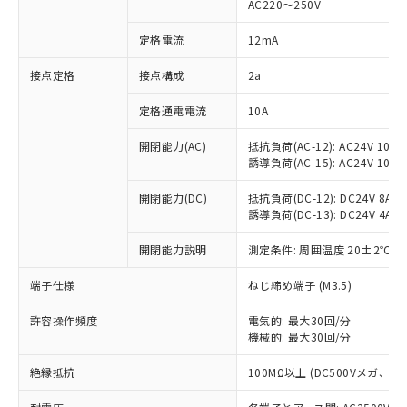
AC220～250V
対応済み：EU RoHS指令（10物質）の
非含有に対応した製品が提供可能な商品で
定格電流
12mA
す。
対応予定：EU RoHS指令（10物質）の非含
接点定格
接点構成
2a
ご利用条件
有に対応した製品に切り替える予定のある
定格通電電流
10A
商品です。
対応予定なし：EU RoHS指令（10物質）の
以下の条件をお読みいただき、同意のうえ
開閉能力(AC)
抵抗負荷(AC-12): AC24V 10A/A
非含有に非対応の商品で、対応品を出す予
誘導負荷(AC-15): AC24V 10A/AC
ご利用ください。
定はありません。
調査・確認中：EU RoHS指令（10物質）の
本サービスは、当社制御機器事業取扱
開閉能力(DC)
抵抗負荷(DC-12): DC24V 8A/DC
※1 中国RoHS○×表
非含有の対応状況を調査中または確認中の
誘導負荷(DC-13): DC24V 4A/DC
商品の当社在庫状況および標準価格
商品です。
(税抜)を提供させていただくもので
「○」：最大均質材料含有率が中国RoHSの
非該当品：ライセンス料など無形物で、有
開閉能力説明
測定条件: 周囲温度 20±2℃、
す。
基準値以下であることを示します。
害物質有無と関係のない商品です。
当社制御機器事業取扱商品の中には、
「×」：最大均質材料含有率が中国RoHSの
仕入先様の事情により、非含有部品として
端子仕様
ねじ締め端子 (M3.5)
本サービスの対象外となる商品もある
基準値を超えていることを示します。
いたものが、含有品と判明した場合などや
当社は、これら貴社製品のうち、外国
ことをご了承ください。
「－」：未確認です。当社販売部門へお問
許容操作頻度
電気的: 最大30回/分
むを得ず変更することがあります。
為替および外国貿易法に定める商品
在庫状況および標準価格照会結果は、
機械的: 最大30回/分
い合わせください。
（以下｢規制貨物等」という）を輸出
記載している更新日時点での社内デー
*EU RoHS指令（10物質）：
または国外への提供する場合は、日本
記
タに基づき作成されるものであり、閲
説明
絶縁抵抗
100MΩ以上 (DC500Vメガ、
鉛(Pb) 1000ppm以下、 水銀(Hg) 1000ppm以下、 カド
*中国RoHS10物質の基準値 (GB/T26572)：
国政府の輸出許可(または役務取引許
号
覧された時点での実際の在庫および標
ミウム(Cd) 100ppm以下、
Pb(鉛) :1000ppm、 Hg(水銀) : 1000ppm、 Cd(カドミウ
可)を取得するなどの必要な手続きを
六価クロム(Cr(Ⅵ)) 1000ppm以下、ポリ臭化ビフェニル
ム) : 100ppm、