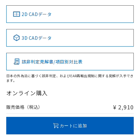
（イギリス
（ノルウェー
（フランス
（韓国
船舶規格）
船舶規格）
船舶規格）
船舶規格
中国 RoHS
注意事項・凡例
2D CADデータ
No
No
No
No
中国 RoHS表
※1 ※2
3D CADデータ
この製品の規格認証/適合状況ページへ
Pb
Hg
Cd
Cr(VI)
その他の認証はこちらのページからご検索ください
該非判定見解書/項目別対比表
O
O
O
O
日本の外為法に基づく該非判定、およびEAR再輸出規制に関する見解が入手でき
ます。
"対応済み"や非含有の記載がされた商品であっても、流通
在庫等で未対応品が混在する可能性があります。
オンライン購入
非含有品が必要な際は、弊社営業部門もしくは販売店へお
問い合わせください。
¥ 2,910
販売価格（税込）
この製品のRoHS/REACH対応状況ページへ
カートに追加