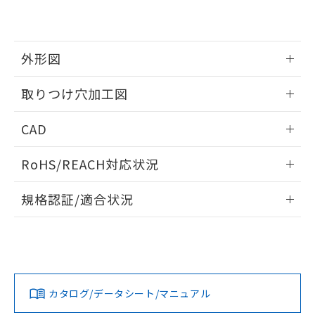
EU RoHS指令（10物質）の非含有証明書
※当社の共同利用者とは、
"個人情報
51物質の非含有証明書（当社基準）
の共同利用に関して"
の「1.共同利
※本証明書は発行日時点で非含有を証明す
用者の範囲」に記載されている法人を
るもので、過去に遡って非含有を証明する
指します。
外形図
ものではありません。
また、RoHS指令のフタル酸エステル類４
情報更新：2026/05/21
取りつけ穴加工図
物質の対応では、対応完了までの期間は出
荷製品に未対応品が混在することから備考
情報更新：2026/05/21
欄に対応日を記載しておりました。
CAD
既に当社にて対応品への在庫切替を完了
していることから、特段のことがない限
ログイン/会員登録いただくと、CADデータをダウンロー
RoHS/REACH対応状況
り、2022年1月12日より割愛しておりま
ドすることができます。
す。
情報更新：2026/7/29
規格認証/適合状況
ログイン/会員登録
EU RoHS
注意事項・凡例
UL認証
CSA認証
CEマーキング
Yes
Yes
Yes
対応状況
対応予定月
※1
※2
ダウンロードデータをご利用いただく前に、以下を必ずお読
みください。
カタログ/データシート/マニュアル
対応済み
ソフトウェアの使用条件
LR型式承認
DNV型式承認
BV型式承認
KR型式承