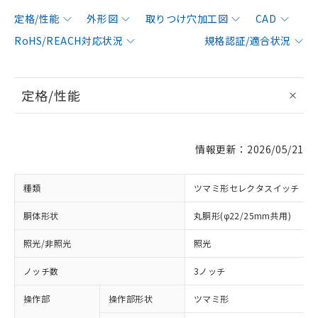
定格/性能
外形図
取りつけ穴加工図
CAD
RoHS/REACH対応状況
規格認証/適合状況
定格/性能
情報更新：2026/05/21
種類
ツマミ形セレクタスイッチ
胴体形状
丸胴形(φ22/25mm共用)
照光/非照光
照光
ノッチ数
3ノッチ
操作部
操作部形状
ツマミ形