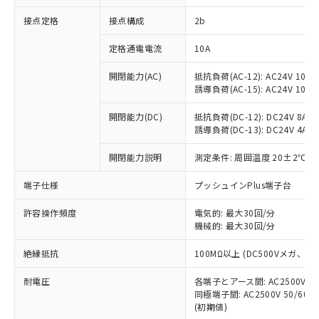
非含有に対応した製品が提供可能な商品で
接点定格
接点構成
2b
す。
対応予定：EU RoHS指令（10物質）の非含
ご利用条件
定格通電電流
10A
有に対応した製品に切り替える予定のある
商品です。
開閉能力(AC)
抵抗負荷(AC-12): AC24V 10A/A
対応予定なし：EU RoHS指令（10物質）の
誘導負荷(AC-15): AC24V 10A/AC
以下の条件をお読みいただき、同意のうえ
非含有に非対応の商品で、対応品を出す予
ご利用ください。
定はありません。
開閉能力(DC)
抵抗負荷(DC-12): DC24V 8A/DC
調査・確認中：EU RoHS指令（10物質）の
誘導負荷(DC-13): DC24V 4A/DC
本サービスは、当社制御機器事業取扱
※1 中国RoHS○×表
非含有の対応状況を調査中または確認中の
商品の当社在庫状況および標準価格
開閉能力説明
測定条件: 周囲温度 20±2℃、
商品です。
(税抜)を提供させていただくもので
「○」：最大均質材料含有率が中国RoHSの
非該当品：ライセンス料など無形物で、有
す。
端子仕様
プッシュインPlus端子台
基準値以下であることを示します。
害物質有無と関係のない商品です。
当社制御機器事業取扱商品の中には、
「×」：最大均質材料含有率が中国RoHSの
仕入先様の事情により、非含有部品として
本サービスの対象外となる商品もある
許容操作頻度
電気的: 最大30回/分
基準値を超えていることを示します。
いたものが、含有品と判明した場合などや
当社は、これら貴社製品のうち、外国
ことをご了承ください。
機械的: 最大30回/分
「－」：未確認です。当社販売部門へお問
むを得ず変更することがあります。
為替および外国貿易法に定める商品
在庫状況および標準価格照会結果は、
い合わせください。
（以下｢規制貨物等」という）を輸出
絶縁抵抗
100MΩ以上 (DC500Vメガ、
記載している更新日時点での社内デー
*EU RoHS指令（10物質）：
または国外への提供する場合は、日本
記
タに基づき作成されるものであり、閲
説明
鉛(Pb) 1000ppm以下、 水銀(Hg) 1000ppm以下、 カド
*中国RoHS10物質の基準値 (GB/T26572)：
国政府の輸出許可(または役務取引許
耐電圧
各端子とアース間: AC2500V 50/
号
覧された時点での実際の在庫および標
ミウム(Cd) 100ppm以下、
Pb(鉛) :1000ppm、 Hg(水銀) : 1000ppm、 Cd(カドミウ
同極端子間: AC2500V 50/60
可)を取得するなどの必要な手続きを
六価クロム(Cr(Ⅵ)) 1000ppm以下、ポリ臭化ビフェニル
ム) : 100ppm、
準価格とは異なる場合があることをご
類(PBB) 1000ppm以下、ポリ臭化ジフェニルエーテル類
(初期値)
Cr(Ⅵ)(六価クロム) : 1000ppm、 PBBs(ポリ臭化ビフェ
とります。
了承ください。
(PBDE) 1000ppm以下、フタル酸ビス(2-エチルヘキシ