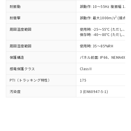
○
一定数以上の在庫あり
ニル類) : 1000ppm、 PBDEs(ポリ臭化ジフェニルエーテ
当社は規制貨物を破棄する場合は、完
ル) (DEHP)(別名：DOP) 1000ppm以下、フタル酸ブチ
正式な納期状況および標準価格はお客
ル類) : 1000ppm、
耐振動
誤動作: 10～55Hz 複振幅 1.
ルベンジル（BBP） 1000ppm以下、フタル酸ジブチル
全に破砕するなど、違法に輸出されな
DBP(フタル酸ジブチル) : 1000ppm、 DIBP(フタル酸ジ
様のお取引先、またはお客様担当のオ
（DBP） 1000ppm以下、フタル酸ジイソブチル
イソブチル) : 1000ppm、 BBP(フタル酸ブチルベンジ
△
一定数には満たないが在庫あり
いよう必要な手段を講じます。
ムロン制御機器販売店・当社販売員に
(DIBP) 1000ppm以下
2
耐衝撃
ル) : 1000ppm、
誤動作: 最大1000m/s
(接点開
当社は貴社製品を、核兵器、ミサイ
但し、RoHS指令で産業用監視および制御機器に対する
DEHP(フタル酸ビス(2-エチルヘキシル)) : 1000ppm
ご相談ください。
適用除外項目は除く。
ル、化学兵器、生物兵器またはその他
－
在庫なし(最新の在庫状況につ
オムロン制御機器販売店や当社販売拠
周囲温度範囲
使用時: -25～55℃ (ただし
フタル酸エステル類の４物質については閾値を超える意
武器並びにこれらの製造装置等に一切
いては、お客様のお取引先、ま
図的な使用がないことを確認しています。
保存時: -40～80℃ (ただし
点は「
販売ネットワーク
」をご確認
※2 環境保護使用期限
使用いたしません。
たはお客様担当のオムロン制御
ください。
当社は、貴社製品を第三者に販売する
周囲湿度範囲
使用時: 35～85%RH
機器販売店・当社販売員にご確
在庫状況および標準価格結果を当社の
※2 対応予定月
「ｅ」：有害物質（10物質）のすべてが基
場合は、上記1、2および3の内容を当
認ください)
事前の承諾なく第三者に漏洩または開
準値以下であることを示します。
保護構造
パネル前面: IP66、NEMA4X, N
該第三者に通知します。また当社は、
示しないようお願いします。
部品在庫の切り替え状況などにより、予定
「10」：通常の使用状況下において有害物
販売先および販売に係わる関係者が違
マイパーツ機能（部品リスト作成サー
空
受注生産機種、また在庫状況の
感電保護クラス
Class II
月が前後することがあります。
質が外部に漏えいし、環境に深刻な影響を
法に輸出するおそれがある場合は、取
ビス）をご利用いただくには、I-Web
白
情報を公開していない機種
及ぼさない年数を意味します。
り引きをいたしません。
メンバーズにご登録されている必要が
PTI（トラッキング特性）
175
「－」：未確認です。当社販売部門へお問
あります。
い合わせください。
お客様が当ウェブサイト上で当社にご
汚染度
3 (EN60947-5-1)
※3 非含有証明書ダウンロード
登録された部品リストについて、当社
および当社の共同利用者が、当社の製
下記の非含有証明書をダウンロードするこ
品・サービスに関するお客様との取
とができます。
合意する
キャンセル
引・商談に必要な範囲で利用すること
をご了承ください。
EU RoHS指令（10物質）の非含有証明書
※当社の共同利用者とは、
"個人情報