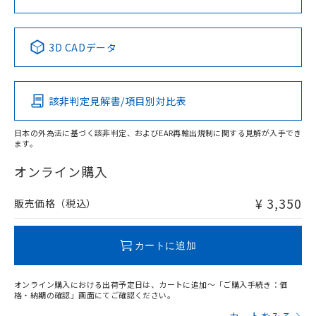
中国 RoHS表
※1 ※2
3D CADデータ
Pb
Hg
Cd
Cr(VI)
該非判定見解書/項目別対比表
X
O
O
O
日本の外為法に基づく該非判定、およびEAR再輸出規制に関する見解が入手でき
ます。
"対応済み"や非含有の記載がされた商品であっても、流通
在庫等で未対応品が混在する可能性があります。
オンライン購入
非含有品が必要な際は、弊社営業部門もしくは販売店へお
問い合わせください。
¥ 3,350
販売価格（税込）
この製品のRoHS/REACH対応状況ページへ
カートに追加
オンライン購入における出荷予定日は、カートに追加～「ご購入手続き：価
格・納期の確認」画面にてご確認ください。