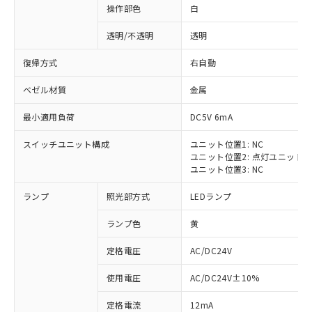
操作部色
白
透明/不透明
透明
復帰方式
右自動
ベゼル材質
金属
最小適用負荷
DC5V 6mA
スイッチユニット構成
ユニット位置1: NC
ユニット位置2: 点灯ユニット
ユニット位置3: NC
ランプ
照光部方式
LEDランプ
ランプ色
黄
定格電圧
AC/DC24V
※1 対応状況
使用電圧
AC/DC24V±10%
定格電流
12mA
対応済み：EU RoHS指令（10物質）の