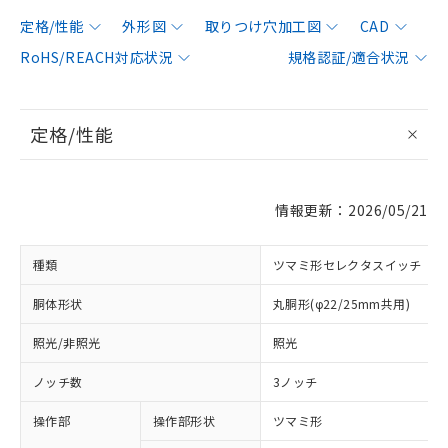
定格/性能
外形図
取りつけ穴加工図
CAD
RoHS/REACH対応状況
規格認証/適合状況
定格/性能
情報更新：2026/05/21
種類
ツマミ形セレクタスイッチ
胴体形状
丸胴形(φ22/25mm共用)
照光/非照光
照光
ノッチ数
3ノッチ
操作部
操作部形状
ツマミ形