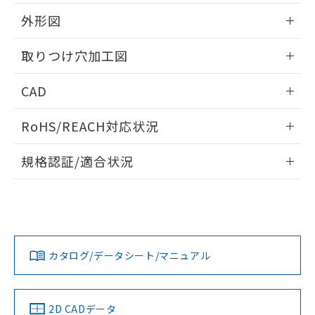
51物質の非含有証明書（当社基準）
の共同利用に関して"
の「1.共同利
※本証明書は発行日時点で非含有を証明す
外形図
用者の範囲」に記載されている法人を
るもので、過去に遡って非含有を証明する
指します。
ものではありません。
情報更新：2026/05/21
取りつけ穴加工図
また、RoHS指令のフタル酸エステル類４
物質の対応では、対応完了までの期間は出
情報更新：2026/05/21
CAD
荷製品に未対応品が混在することから備考
欄に対応日を記載しておりました。
ログイン/会員登録いただくと、CADデータをダウンロー
既に当社にて対応品への在庫切替を完了
RoHS/REACH対応状況
ドすることができます。
していることから、特段のことがない限
り、2022年1月12日より割愛しておりま
情報更新：2026/7/29
規格認証/適合状況
す。
ログイン/会員登録
EU RoHS
注意事項・凡例
A22NW-3MR-TWA-P202-YCについての規格認証/適合状況に
ついては、「カスタマーサポートセンタ お客様相談室」また
は貴社担当オムロン営業員または販売店にお問い合わせくだ
対応状況
対応予定月
※1
※2
さい。
ダウンロードデータをご利用いただく前に、以下を必ずお読
みください。
カタログ/データシート/マニュアル
対応済み
ソフトウェアの使用条件
お問い合わせ
中国 RoHS
注意事項・凡例
2D CADデータ