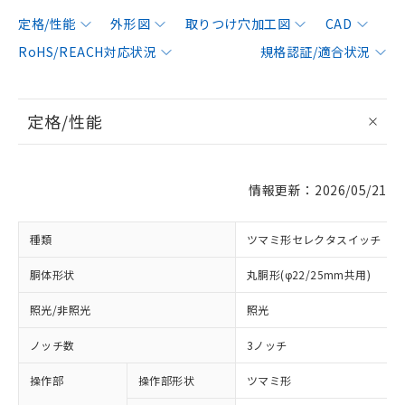
定格/性能
外形図
取りつけ穴加工図
CAD
RoHS/REACH対応状況
規格認証/適合状況
定格/性能
情報更新：2026/05/21
種類
ツマミ形セレクタスイッチ
胴体形状
丸胴形(φ22/25mm共用)
照光/非照光
照光
ノッチ数
3ノッチ
操作部
操作部形状
ツマミ形