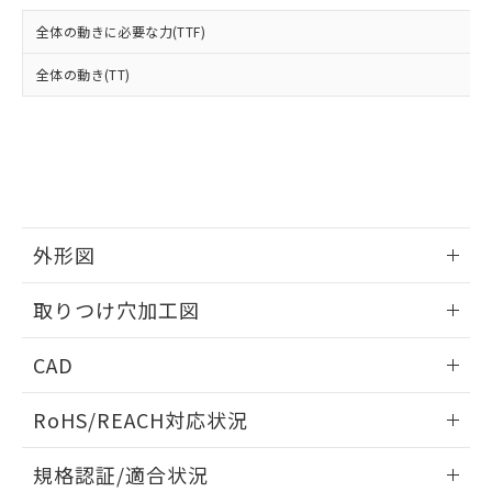
および当社の共同利用者が、当社の製
下記の非含有証明書をダウンロードするこ
品・サービスに関するお客様との取
全体の動きに必要な力(TTF)
とができます。
合意する
キャンセル
引・商談に必要な範囲で利用すること
をご了承ください。
全体の動き(TT)
EU RoHS指令（10物質）の非含有証明書
※当社の共同利用者とは、
"個人情報
51物質の非含有証明書（当社基準）
の共同利用に関して"
の「1.共同利
※本証明書は発行日時点で非含有を証明す
用者の範囲」に記載されている法人を
るもので、過去に遡って非含有を証明する
指します。
ものではありません。
また、RoHS指令のフタル酸エステル類４
物質の対応では、対応完了までの期間は出
荷製品に未対応品が混在することから備考
外形図
欄に対応日を記載しておりました。
情報更新：2026/05/21
既に当社にて対応品への在庫切替を完了
取りつけ穴加工図
していることから、特段のことがない限
り、2022年1月12日より割愛しておりま
情報更新：2026/05/21
CAD
す。
ログイン/会員登録いただくと、CADデータをダウンロー
RoHS/REACH対応状況
ドすることができます。
情報更新：2026/7/29
規格認証/適合状況