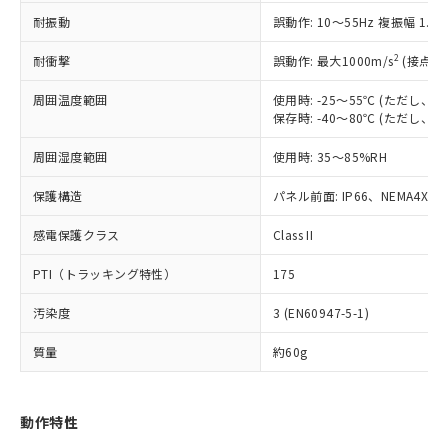
（以下｢規制貨物等」という）を輸出
記載している更新日時点での社内デー
耐振動
誤動作: 10～55Hz 複振幅 1.
*EU RoHS指令（10物質）：
または国外への提供する場合は、日本
記
タに基づき作成されるものであり、閲
説明
鉛(Pb) 1000ppm以下、 水銀(Hg) 1000ppm以下、 カド
*中国RoHS10物質の基準値 (GB/T26572)：
国政府の輸出許可(または役務取引許
号
覧された時点での実際の在庫および標
ミウム(Cd) 100ppm以下、
Pb(鉛) :1000ppm、 Hg(水銀) : 1000ppm、 Cd(カドミウ
2
耐衝撃
誤動作: 最大1000m/s
(接点開
可)を取得するなどの必要な手続きを
六価クロム(Cr(Ⅵ)) 1000ppm以下、ポリ臭化ビフェニル
ム) : 100ppm、
準価格とは異なる場合があることをご
類(PBB) 1000ppm以下、ポリ臭化ジフェニルエーテル類
Cr(Ⅵ)(六価クロム) : 1000ppm、 PBBs(ポリ臭化ビフェ
とります。
了承ください。
(PBDE) 1000ppm以下、フタル酸ビス(2-エチルヘキシ
周囲温度範囲
使用時: -25～55℃ (ただし
○
一定数以上の在庫あり
ニル類) : 1000ppm、 PBDEs(ポリ臭化ジフェニルエーテ
当社は規制貨物を破棄する場合は、完
ル) (DEHP)(別名：DOP) 1000ppm以下、フタル酸ブチ
正式な納期状況および標準価格はお客
ル類) : 1000ppm、
保存時: -40～80℃ (ただし
ルベンジル（BBP） 1000ppm以下、フタル酸ジブチル
全に破砕するなど、違法に輸出されな
DBP(フタル酸ジブチル) : 1000ppm、 DIBP(フタル酸ジ
様のお取引先、またはお客様担当のオ
（DBP） 1000ppm以下、フタル酸ジイソブチル
イソブチル) : 1000ppm、 BBP(フタル酸ブチルベンジ
△
一定数には満たないが在庫あり
いよう必要な手段を講じます。
周囲湿度範囲
使用時: 35～85%RH
ムロン制御機器販売店・当社販売員に
(DIBP) 1000ppm以下
ル) : 1000ppm、
当社は貴社製品を、核兵器、ミサイ
但し、RoHS指令で産業用監視および制御機器に対する
DEHP(フタル酸ビス(2-エチルヘキシル)) : 1000ppm
ご相談ください。
適用除外項目は除く。
ル、化学兵器、生物兵器またはその他
保護構造
パネル前面: IP66、NEMA4X, N
－
在庫なし(最新の在庫状況につ
オムロン制御機器販売店や当社販売拠
フタル酸エステル類の４物質については閾値を超える意
武器並びにこれらの製造装置等に一切
いては、お客様のお取引先、ま
図的な使用がないことを確認しています。
点は「
販売ネットワーク
」をご確認
※2 環境保護使用期限
感電保護クラス
Class II
使用いたしません。
たはお客様担当のオムロン制御
ください。
当社は、貴社製品を第三者に販売する
機器販売店・当社販売員にご確
在庫状況および標準価格結果を当社の
PTI（トラッキング特性）
175
※2 対応予定月
「ｅ」：有害物質（10物質）のすべてが基
場合は、上記1、2および3の内容を当
認ください)
事前の承諾なく第三者に漏洩または開
準値以下であることを示します。
該第三者に通知します。また当社は、
示しないようお願いします。
汚染度
3 (EN60947-5-1)
部品在庫の切り替え状況などにより、予定
「10」：通常の使用状況下において有害物
販売先および販売に係わる関係者が違
マイパーツ機能（部品リスト作成サー
空
受注生産機種、また在庫状況の
月が前後することがあります。
質が外部に漏えいし、環境に深刻な影響を
法に輸出するおそれがある場合は、取
ビス）をご利用いただくには、I-Web
白
情報を公開していない機種
質量
約60g
及ぼさない年数を意味します。
り引きをいたしません。
メンバーズにご登録されている必要が
「－」：未確認です。当社販売部門へお問
あります。
い合わせください。
お客様が当ウェブサイト上で当社にご
動作特性
※3 非含有証明書ダウンロード
登録された部品リストについて、当社