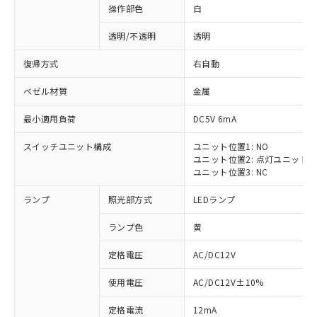
操作部色
白
透明/不透明
透明
復帰方式
右自動
ベゼル材質
金属
最小適用負荷
DC5V 6mA
スイッチユニット構成
ユニット位置1: NO
ユニット位置2: 点灯ユニット
ユニット位置3: NC
ランプ
照光部方式
LEDランプ
ランプ色
黄
定格電圧
AC/DC12V
使用電圧
AC/DC12V±10%
定格電流
12mA