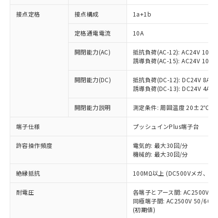
接点定格
接点構成
1a+1b
※1 対応状況
定格通電電流
10A
対応済み：EU RoHS指令（10物質）の
開閉能力(AC)
抵抗負荷(AC-12): AC24V 10A/A
非含有に対応した製品が提供可能な商品で
誘導負荷(AC-15): AC24V 10A/AC
す。
対応予定：EU RoHS指令（10物質）の非含
開閉能力(DC)
抵抗負荷(DC-12): DC24V 8A/DC
ご利用条件
有に対応した製品に切り替える予定のある
誘導負荷(DC-13): DC24V 4A/DC
商品です。
対応予定なし：EU RoHS指令（10物質）の
開閉能力説明
測定条件: 周囲温度 20±2℃、
以下の条件をお読みいただき、同意のうえ
非含有に非対応の商品で、対応品を出す予
ご利用ください。
端子仕様
プッシュインPlus端子台
定はありません。
調査・確認中：EU RoHS指令（10物質）の
本サービスは、当社制御機器事業取扱
※1 中国RoHS○×表
許容操作頻度
電気的: 最大30回/分
非含有の対応状況を調査中または確認中の
商品の当社在庫状況および標準価格
機械的: 最大30回/分
商品です。
(税抜)を提供させていただくもので
「○」：最大均質材料含有率が中国RoHSの
非該当品：ライセンス料など無形物で、有
す。
絶縁抵抗
100MΩ以上 (DC500Vメガ、
基準値以下であることを示します。
害物質有無と関係のない商品です。
当社制御機器事業取扱商品の中には、
「×」：最大均質材料含有率が中国RoHSの
仕入先様の事情により、非含有部品として
耐電圧
各端子とアース間: AC2500V 50/
本サービスの対象外となる商品もある
基準値を超えていることを示します。
いたものが、含有品と判明した場合などや
当社は、これら貴社製品のうち、外国
同極端子間: AC2500V 50/60
ことをご了承ください。
「－」：未確認です。当社販売部門へお問
むを得ず変更することがあります。
(初期値)
為替および外国貿易法に定める商品
在庫状況および標準価格照会結果は、
い合わせください。