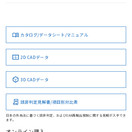
ログイン/会員登録
EU RoHS
注意事項・凡例
A22NW-3MR-TWA-P102-YBについての規格認証/適合状況に
ついては、「カスタマーサポートセンタ お客様相談室」また
は貴社担当オムロン営業員または販売店にお問い合わせくだ
対応状況
対応予定月
※1
※2
さい。
ダウンロードデータをご利用いただく前に、以下を必ずお読
みください。
カタログ/データシート/マニュアル
対応済み
ソフトウェアの使用条件
お問い合わせ
中国 RoHS
注意事項・凡例
2D CADデータ
中国 RoHS表
※1 ※2
3D CADデータ
Pb
Hg
Cd
Cr(VI)
該非判定見解書/項目別対比表
X
O
O
O
日本の外為法に基づく該非判定、およびEAR再輸出規制に関する見解が入手でき
ます。
"対応済み"や非含有の記載がされた商品であっても、流通
在庫等で未対応品が混在する可能性があります。
オンライン購入