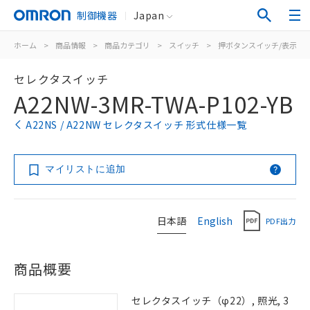
制御機器
Japan
ホーム
>
商品情報
>
商品カテゴリ
>
スイッチ
>
押ボタンスイッチ/表示灯
セレクタスイッチ
A22NW-3MR-TWA-P102-YB
A22NS / A22NW セレクタスイッチ 形式仕様一覧
マイリストに追加
日本語
English
PDF出力
商品概要
セレクタスイッチ（φ22）, 照光, 3