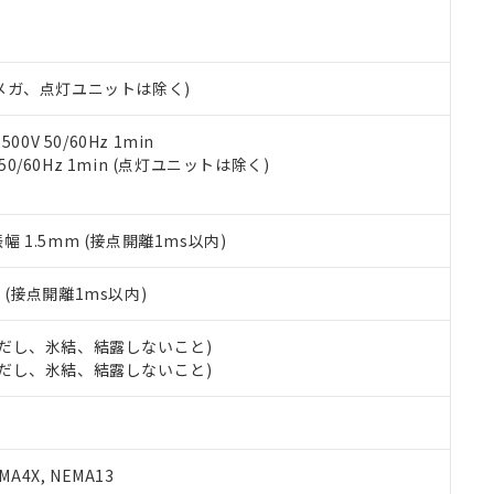
明書（当社基準）
日時点で非含有を証明するもので、過去に遡って非含有を証明するも
令のフタル酸エステル類４物質の対応では、対応完了までの期間は出
備考欄に対応日を記載しておりました。
00Vメガ、点灯ユニットは除く)
品への在庫切替を完了していることから、特段のことがない限り、20
す。
0V 50/60Hz 1min
 50/60Hz 1min (点灯ユニットは除く)
振幅 1.5mm (接点開離1ms以内)
2
(接点開離1ms以内)
 (ただし、氷結、結露しないこと)
 (ただし、氷結、結露しないこと)
A4X, NEMA13