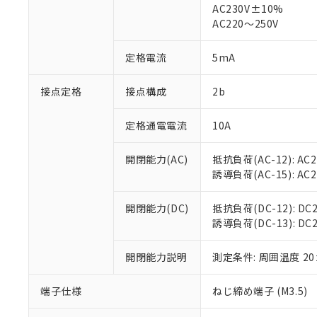
仕入先様の事情に
AC230V±10%
があります。
以下の条件をお読
AC220～250V
「○」：最大均質
「×」：最大均質
本サービスは
当社は、これ
*EU RoHS指令（10物
定格電流
5mA
「－」：未確認で
鉛(Pb) 1000ppm以下、
くものです。
う）を輸出ま
記
説明
六価クロム(Cr(Ⅵ)) 1
当社制御機器
などの必要な
フタル酸ビス(2-エチルヘ
号
*中国RoHS10物質の基準値 
接点定格
接点構成
2b
ル（DBP） 1000ppm
在庫状況およ
当社は規制貨
Pb(鉛) :1000ppm、 Hg
但し、RoHS指令で産
のであり、閲
ます。
Cr(Ⅵ)(六価クロム) : 
フタル酸エステル類の４
○
一定数以
DBP(フタル酸ジブチル) :
い。
当社は貴社製
定格通電電流
10A
DEHP(フタル酸ビス(2-エ
正式な納期状
置等に一切使
当社販売員に
※2 対応予定月
△
一定数に
当社は、貴社
開閉能力(AC)
抵抗負荷(AC-12): AC24
オムロン制御
また当社は、
※2 環境保護使
誘導負荷(AC-15): AC24V
在庫状況およ
部品在庫の切り替
たしません。
－
在庫なし
す。
「ｅ」：有害物質
機器販売
開閉能力(DC)
抵抗負荷(DC-12): DC24
マイパーツ機
「10」：通常の
誘導負荷(DC-13): DC24
ている必要が
味します。
空
受注生産
お客様が当ウ
※3 非含有証明
「－」：未確認で
白
が、当社の製
開閉能力説明
測定条件: 周囲温度 2
さい。
下記の非含有証明
※当社の共同
端子仕様
ねじ締め端子 (M3.5)
いる法人を指
EU RoHS指令（