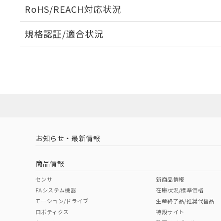
ログイン/会員登録いただくと、CADデータをダウンロ
RoHS/REACH対応状況
規格認証/適合状況
EU RoHS
注意事項・凡例
UL認証
CSA認証
CEマーキング
ダウンロードデータをご利用いただく前に、以下を必ずお読
Yes
Yes
Yes
対応状況
対応予定月
※1
※2
ソフトウェアの使用条件
対応済み
LR型式承認
DNV型式承認
BV型式承認
KR
（イギリス
（ノルウェー
（フランス
（
お知らせ・最新情報
中国 RoHS
注意事項・凡例
船舶規格）
船舶規格）
船舶規格）
船
商品情報
No
No
No
No
中国 RoHS表
※1 ※2
センサ
新商品情報
FAシステム機器
在庫状況/標準価格
Pb
Hg
Cd
Cr(V
モーション/ドライブ
生産終了品/推奨代替品
ロボティクス
特設サイト