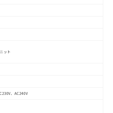
ユニット
 RoHS指令（10物質）の非含有に対応した製品が提供可能な商品です
oHS指令（10物質）の非含有に対応した製品に切り替える予定のある
C230V、AC240V
 RoHS指令（10物質）の非含有に非対応の商品で、対応品を出す予
 RoHS指令（10物質）の非含有の対応状況を調査中または確認中の
ンス料など無形物で、有害物質有無と関係のない商品です。
○×表