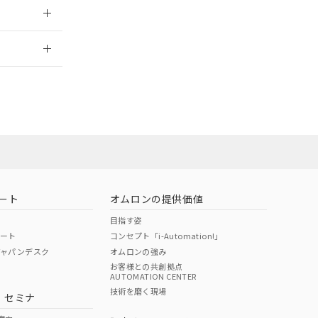
2026/7/29
ート
オムロンの提供価値
目指す姿
ポート
コンセプト「i-Automation!」
ジャパンデスク
オムロンの強み
お客様との共創拠点
AUTOMATION CENTER
DIBP
BBP
DEHP
環境保護
技術を磨く現場
・セミナ
状況ページへ
使用期限
検索ください