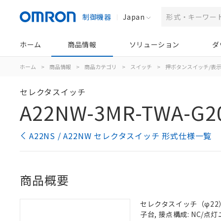
制御機器
Japan
ホーム
商品情報
ソリューション
ダ
ホーム
>
商品情報
>
商品カテゴリ
>
スイッチ
>
押ボタンスイッチ/表
セレクタスイッチ
A22NW-3MR-TWA-G2
A22NS / A22NW セレクタスイッチ 形式仕様一覧
商品概要
セレクタスイッチ（φ22）,
子台, 接点構成: NC/点灯ユ