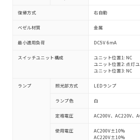
復帰方式
右自動
ベゼル材質
金属
最小適用負荷
DC5V 6mA
スイッチユニット構成
ユニット位置1: NC
ユニット位置2: 点灯
ユニット位置3: NC
ランプ
照光部方式
LEDランプ
※1 対応状況
ランプ色
白
対応済み：EU
対応予定：EU R
定格電圧
AC200V、AC220V、A
対応予定なし：EU
調査・確認中：EU
ご利用条件
使用電圧
AC200V±10%
非該当品：ライセ
AC220V±10%
※1 中国RoHS