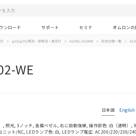
ウンロード
サポート
セミナ
オムロンの
示灯
>
φ22(φ25):照光・非照光・表示灯
>
A22NS / A22NW
>
形式仕様一覧
>
A22
02-WE
日本語
English
 照光, 3ノッチ, 金属ベゼル, 右に自動復帰, 操作部色: 白（透明）, IP
ニット/NC, LEDランプ色: 白, LEDランプ電圧: AC200/220/230/24