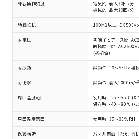
51物質の非含有証
許容操作頻度
電気的: 最大30回/分
※本証明書は発行
機械的: 最大30回/分
また、RoHS指
混在することから
絶縁抵抗
100MΩ以上 (DC5
既に当社にて対応
り割愛しておりま
耐電圧
各端子とアース間: AC250
同極端子間: AC2500V
(初期値)
耐振動
誤動作: 10～55Hz 複
耐衝撃
誤動作: 最大1000m/s
周囲温度範囲
使用時: -25～55℃
保存時: -40～80℃
周囲湿度範囲
使用時: 35～85%RH
保護構造
パネル前面: IP66、NEM