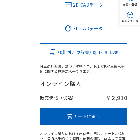
2D CADデータ
在庫・価格
無料テスト機
3D CADデータ
該非判定見解書/項目別対比表
日本の外為法に基づく該非判定、およびEAR再輸出規
制に関する見解が入手できます。
オンライン購入
¥ 2,910
販売価格（税込）
カートに追加
オンライン購入における出荷予定日は、カートに追加
～「ご購入手続き：価格・納期の確認」画面にてご確