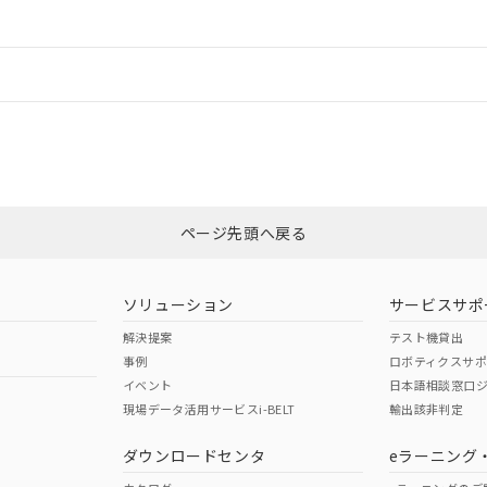
ードすることができます。
情報更新：
ログイン/会員登録
CCC認証
電波法
みください。
Yes
N/A
非含有証明書
※3
ページ先頭へ戻る
ダウンロードはこちら
型式承認
NK型式承認
ABS型式承認
韓国
（日本
（アメリカ
ソリューション
サービスサポ
舶規格）
船舶規格）
船舶規格）
解決提案
テスト機貸出
事例
ロボティクスサ
No
No
イベント
日本語相談窓口
現場データ活用サービスi-BELT
輸出該非判定
I)
PBBs
PBDEs
DBP
ダウンロードセンタ
eラーニング
この製品の規格認証/適合
その他の認証はこちらのページからご