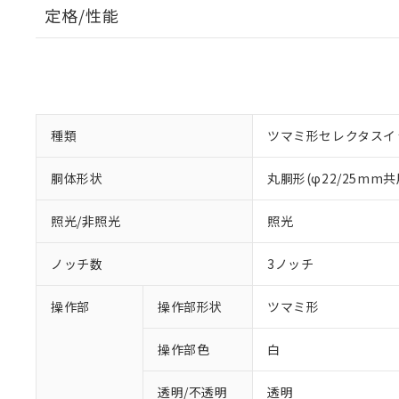
定格/性能
種類
ツマミ形セレクタスイ
胴体形状
丸胴形(φ22/25mm共
照光/非照光
照光
ノッチ数
3ノッチ
操作部
操作部形状
ツマミ形
操作部色
白
透明/不透明
透明