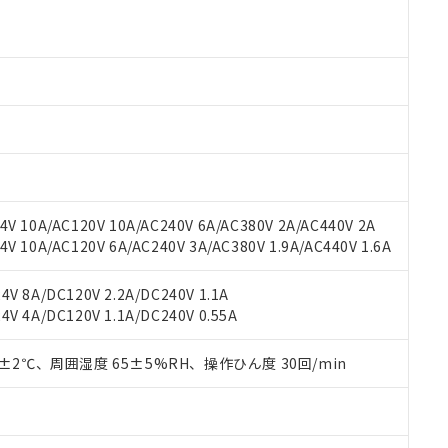
より、非含有部品としていたものが、含有品と判明した場合などやむ
みいただき、同意のうえご利用ください。
材料含有率が中国RoHSの基準値以下であることを示します。
材料含有率が中国RoHSの基準値を超えていることを示します。
、当社制御機器事業取扱商品の当社在庫状況および標準価格(税抜)
ら貴社製品のうち、外国為替および外国貿易法に定める商品（以下｢
質）：
す。当社販売部門へお問い合わせください。
 水銀(Hg) 1000ppm以下、 カドミウム(Cd) 100ppm以下、
たは国外への提供する場合は、日本国政府の輸出許可(または役務取
000ppm以下、ポリ臭化ビフェニル類(PBB) 1000ppm以下、ポリ臭化ジフェニルエーテル類(P
事業取扱商品の中には、本サービスの対象外となる商品もあること
手続きをとります。
キシル) (DEHP)(別名：DOP) 1000ppm以下、フタル酸ブチルベンジル（BBP） 100
(GB/T26572)：
以下、フタル酸ジイソブチル (DIBP) 1000ppm以下
び標準価格照会結果は、記載している更新日時点での社内データに
物を破棄する場合は、完全に破砕するなど、違法に輸出されないよ
(水銀) : 1000ppm、 Cd(カドミウム) : 100ppm、
業用監視および制御機器に対する適用除外項目は除く。
覧された時点での実際の在庫および標準価格とは異なる場合がある
1000ppm、 PBBs(ポリ臭化ビフェニル類) : 1000ppm、 PBDEs(ポリ臭化ジフェニルエーテル類
物質については閾値を超える意図的な使用がないことを確認しています。
上の在庫あり
 1000ppm、 DIBP(フタル酸ジイソブチル) : 1000ppm、 BBP(フタル酸ブチルベンジル) :
品を、核兵器、ミサイル、化学兵器、生物兵器またはその他武器並
チルヘキシル)) : 1000ppm
況および標準価格はお客様のお取引先、またはお客様担当のオムロ
用いたしません。
ご相談ください。
は満たないが在庫あり
製品を第三者に販売する場合は、上記1、2および3の内容を当該第
V 10A/AC120V 10A/AC240V 6A/AC380V 2A/AC440V 2A
機器販売店や当社販売拠点は「
販売ネットワーク
」をご確認くだ
販売先および販売に係わる関係者が違法に輸出するおそれがある場
用期限
 10A/AC120V 6A/AC240V 3A/AC380V 1.9A/AC440V 1.6A
び標準価格結果を当社の事前の承諾なく第三者に漏洩または開示し
え状況などにより、予定月が前後することがあります。
(最新の在庫状況については、お客様のお取引先、またはお客様担当
（10物質）のすべてが基準値以下であることを示します。
店・当社販売員にご確認ください)
V 8A/DC120V 2.2A/DC240V 1.1A
能（部品リスト作成サービス）をご利用いただくには、I-Webメン
使用状況下において有害物質が外部に漏えいし、環境に深刻な影響を
V 4A/DC120V 1.1A/DC240V 0.55A
あります。
機種、また在庫状況の情報を公開していない機種
ェブサイト上で当社にご登録された部品リストについて、当社およ
書ダウンロード
す。当社販売部門へお問い合わせください。
品・サービスに関するお客様との取引・商談に必要な範囲で利用す
0±2℃、周囲湿度 65±5%RH、操作ひん度 30回/min
合意する
キャンセル
書をダウンロードすることができます。
利用者とは、
"個人情報の共同利用に関して"
の「1.共同利用者の
します。
10物質）の非含有証明書