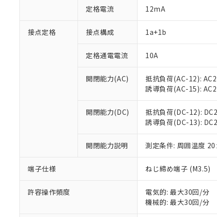
対応予定：EU R
定格電流
12mA
対応予定なし：EU
調査・確認中：EU
ご利用条件
接点定格
接点構成
1a+1b
非該当品：ライセ
※1 中国RoHS
仕入先様の事情に
があります。
定格通電電流
10A
以下の条件をお読
「○」：最大均質
「×」：最大均質
本サービスは
当社は、これ
*EU RoHS指令（10物
開閉能力(AC)
抵抗負荷(AC-12): AC24
「－」：未確認で
鉛(Pb) 1000ppm以下、
くものです。
う）を輸出ま
誘導負荷(AC-15): AC24V
記
説明
六価クロム(Cr(Ⅵ)) 1
当社制御機器
などの必要な
フタル酸ビス(2-エチルヘ
号
*中国RoHS10物質の基準値 
ル（DBP） 1000ppm
在庫状況およ
当社は規制貨
Pb(鉛) :1000ppm、 Hg
但し、RoHS指令で産
開閉能力(DC)
抵抗負荷(DC-12): DC24
のであり、閲
ます。
Cr(Ⅵ)(六価クロム) : 
フタル酸エステル類の４
誘導負荷(DC-13): DC24
○
一定数以
DBP(フタル酸ジブチル) :
い。
当社は貴社製
DEHP(フタル酸ビス(2-エ
正式な納期状
置等に一切使
当社販売員に
※2 対応予定月
開閉能力説明
測定条件: 周囲温度 2
△
一定数に
当社は、貴社
オムロン制御
また当社は、
※2 環境保護使
在庫状況およ
部品在庫の切り替
たしません。
端子仕様
ねじ締め端子 (M3.5)
－
在庫なし
す。
「ｅ」：有害物質
機器販売
マイパーツ機
「10」：通常の
許容操作頻度
電気的: 最大30回/分
ている必要が
味します。
機械的: 最大30回/分
空
受注生産
お客様が当ウ
※3 非含有証明
「－」：未確認で
白
が、当社の製