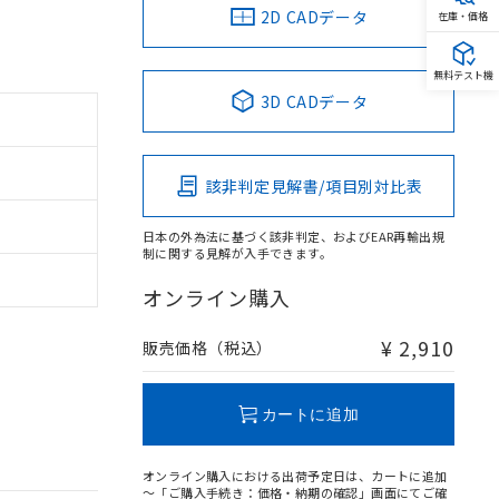
2D CADデータ
在庫・価格
無料テスト機
3D CADデータ
該非判定見解書/項目別対比表
日本の外為法に基づく該非判定、およびEAR再輸出規
制に関する見解が入手できます。
オンライン購入
¥ 2,910
販売価格（税込）
カートに追加
オンライン購入における出荷予定日は、カートに追加
～「ご購入手続き：価格・納期の確認」画面にてご確