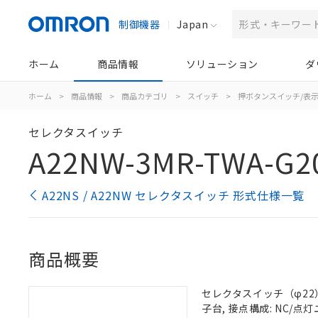
制御機器
Japan
ホーム
商品情報
ソリューション
ダ
ホーム
>
商品情報
>
商品カテゴリ
>
スイッチ
>
押ボタンスイッチ/表
セレクタスイッチ
A22NW-3MR-TWA-G2
A22NS / A22NW セレクタスイッチ 形式仕様一覧
商品概要
セレクタスイッチ（φ22）,
子台, 接点構成: NC/点灯ユ