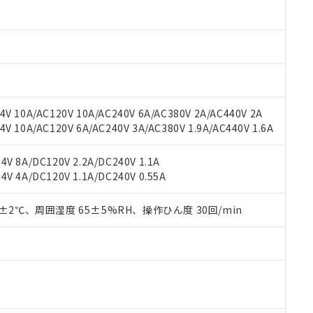
oHS指令（10物質）の非含有に対応した製品に切り替える予定のある
 RoHS指令（10物質）の非含有に非対応の商品で、対応品を出す予
 RoHS指令（10物質）の非含有の対応状況を調査中または確認中の
ンス料など無形物で、有害物質有無と関係のない商品です。
○×表
より、非含有部品としていたものが、含有品と判明した場合などやむ
みいただき、同意のうえご利用ください。
材料含有率が中国RoHSの基準値以下であることを示します。
材料含有率が中国RoHSの基準値を超えていることを示します。
、当社制御機器事業取扱商品の当社在庫状況および標準価格(税抜)
ら貴社製品のうち、外国為替および外国貿易法に定める商品（以下｢
質）：
V 10A/AC120V 10A/AC240V 6A/AC380V 2A/AC440V 2A
す。当社販売部門へお問い合わせください。
 水銀(Hg) 1000ppm以下、 カドミウム(Cd) 100ppm以下、
たは国外への提供する場合は、日本国政府の輸出許可(または役務取
 10A/AC120V 6A/AC240V 3A/AC380V 1.9A/AC440V 1.6A
000ppm以下、ポリ臭化ビフェニル類(PBB) 1000ppm以下、ポリ臭化ジフェニルエーテル類(P
事業取扱商品の中には、本サービスの対象外となる商品もあること
手続きをとります。
キシル) (DEHP)(別名：DOP) 1000ppm以下、フタル酸ブチルベンジル（BBP） 100
(GB/T26572)：
以下、フタル酸ジイソブチル (DIBP) 1000ppm以下
び標準価格照会結果は、記載している更新日時点での社内データに
物を破棄する場合は、完全に破砕するなど、違法に輸出されないよ
(水銀) : 1000ppm、 Cd(カドミウム) : 100ppm、
業用監視および制御機器に対する適用除外項目は除く。
V 8A/DC120V 2.2A/DC240V 1.1A
覧された時点での実際の在庫および標準価格とは異なる場合がある
1000ppm、 PBBs(ポリ臭化ビフェニル類) : 1000ppm、 PBDEs(ポリ臭化ジフェニルエーテル類
物質については閾値を超える意図的な使用がないことを確認しています。
V 4A/DC120V 1.1A/DC240V 0.55A
上の在庫あり
 1000ppm、 DIBP(フタル酸ジイソブチル) : 1000ppm、 BBP(フタル酸ブチルベンジル) :
品を、核兵器、ミサイル、化学兵器、生物兵器またはその他武器並
チルヘキシル)) : 1000ppm
況および標準価格はお客様のお取引先、またはお客様担当のオムロ
用いたしません。
ご相談ください。
0±2℃、周囲湿度 65±5%RH、操作ひん度 30回/min
は満たないが在庫あり
製品を第三者に販売する場合は、上記1、2および3の内容を当該第
機器販売店や当社販売拠点は「
販売ネットワーク
」をご確認くだ
販売先および販売に係わる関係者が違法に輸出するおそれがある場
用期限
び標準価格結果を当社の事前の承諾なく第三者に漏洩または開示し
え状況などにより、予定月が前後することがあります。
(最新の在庫状況については、お客様のお取引先、またはお客様担当
（10物質）のすべてが基準値以下であることを示します。
店・当社販売員にご確認ください)
能（部品リスト作成サービス）をご利用いただくには、I-Webメン
使用状況下において有害物質が外部に漏えいし、環境に深刻な影響を
あります。
機種、また在庫状況の情報を公開していない機種
ェブサイト上で当社にご登録された部品リストについて、当社およ
書ダウンロード
す。当社販売部門へお問い合わせください。
品・サービスに関するお客様との取引・商談に必要な範囲で利用す