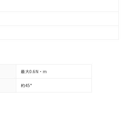
最大0.6N・m
約45°