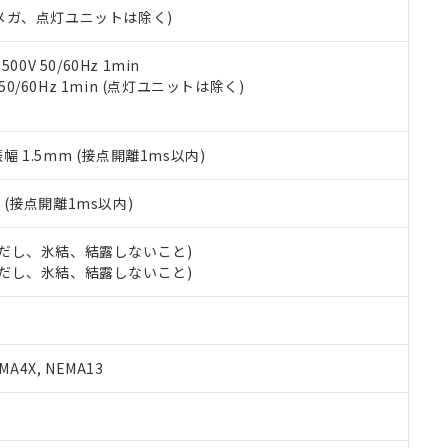
合意する
キャンセル
00Vメガ、点灯ユニットは除く)
書をダウンロードすることができます。
利用者とは、
"個人情報の共同利用に関して"
の「1.共同利用者の
します。
10物質）の非含有証明書
0V 50/60Hz 1min
明書（当社基準）
 50/60Hz 1min (点灯ユニットは除く)
日時点で非含有を証明するもので、過去に遡って非含有を証明するも
令のフタル酸エステル類４物質の対応では、対応完了までの期間は出
備考欄に対応日を記載しておりました。
振幅 1.5mm (接点開離1ms以内)
品への在庫切替を完了していることから、特段のことがない限り、20
す。
2
(接点開離1ms以内)
 (ただし、氷結、結露しないこと)
 (ただし、氷結、結露しないこと)
A4X, NEMA13