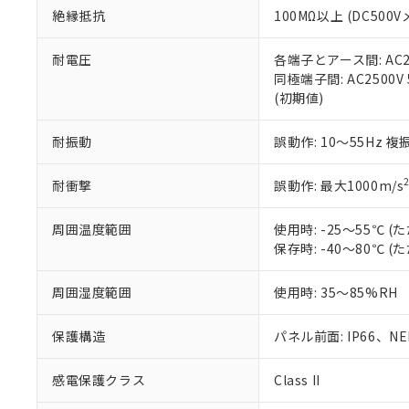
絶縁抵抗
100MΩ以上 (DC5
さい。
下記の非含有証明
※当社の共同
いる法人を指
EU RoHS指令（
耐電圧
各端子とアース間: AC250
51物質の非含有証
同極端子間: AC2500V
※本証明書は発行
(初期値)
また、RoHS指
混在することから
耐振動
誤動作: 10～55Hz 複
既に当社にて対応
り割愛しておりま
耐衝撃
誤動作: 最大1000m/s
周囲温度範囲
使用時: -25～55℃
保存時: -40～80℃
周囲湿度範囲
使用時: 35～85%RH
保護構造
パネル前面: IP66、NEM
感電保護クラス
Class II