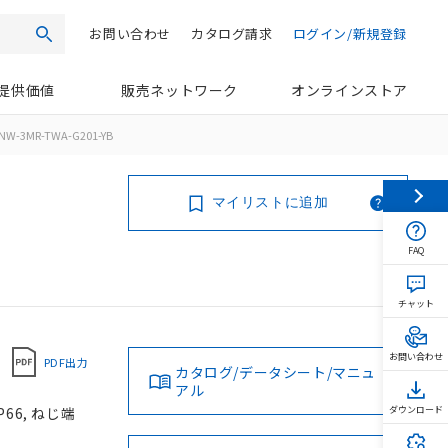
お問い合わせ
カタログ請求
ログイン/新規登録
検索
提供価値
販売ネットワーク
オンラインストア
NW-3MR-TWA-G201-YB
マイリストに追加
FAQ
チャット
お問い合わせ
PDF出力
カタログ/データシート/マニュ
アル
66, ねじ端
ダウンロード