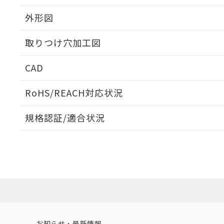
外形図
取りつけ穴加工図
CAD
ログイン/会員登録いただくと、CADデータをダウンロ
RoHS/REACH対応状況
規格認証/適合状況
EU RoHS
注意事項・凡例
UL認証
CSA認証
CEマーキング
ダウンロードデータをご利用いただく前に、以下を必ずお読
Yes
Yes
Yes
対応状況
対応予定月
※1
※2
ソフトウェアの使用条件
対応済み
LR型式承認
DNV型式承認
BV型式承認
KR
（イギリス
（ノルウェー
（フランス
（
お知らせ・最新情報