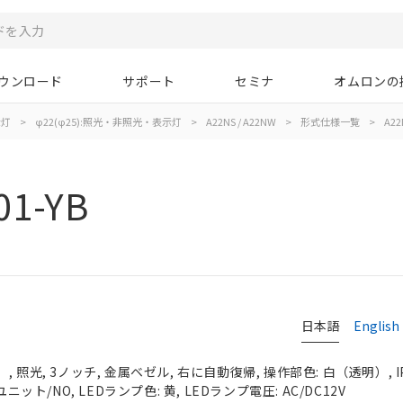
ウンロード
サポート
セミナ
オムロンの
示灯
>
φ22(φ25):照光・非照光・表示灯
>
A22NS / A22NW
>
形式仕様一覧
>
A22
01-YB
日本語
English
 照光, 3ノッチ, 金属ベゼル, 右に自動復帰, 操作部色: 白（透明）, IP
ニット/NO, LEDランプ色: 黄, LEDランプ電圧: AC/DC12V