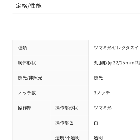
定格/性能
種類
ツマミ形セレクタスイ
胴体形状
丸胴形(φ22/25mm共
照光/非照光
照光
ノッチ数
3ノッチ
操作部
操作部形状
ツマミ形
操作部色
白
透明/不透明
透明