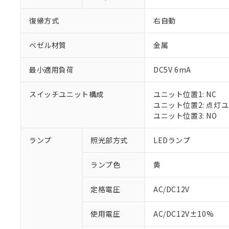
復帰方式
右自動
ベゼル材質
金属
最小適用負荷
DC5V 6mA
スイッチユニット構成
ユニット位置1: NC
ユニット位置2: 点灯
ユニット位置3: NO
ランプ
照光部方式
LEDランプ
ランプ色
黄
定格電圧
AC/DC12V
※1 対応状況
使用電圧
AC/DC12V±10%
対応済み：EU