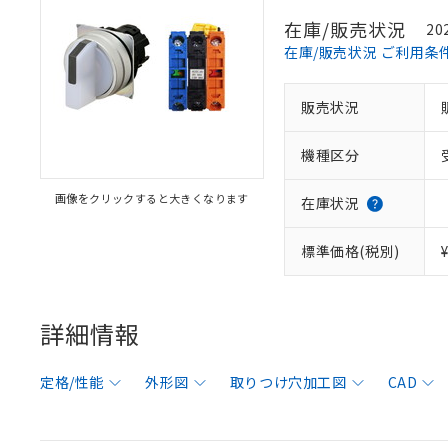
在庫/販売状況
20
在庫/販売状況 ご利用条
販売状況
機種区分
画像をクリックすると大きくなります
在庫状況
標準価格(税別)
詳細情報
定格/性能
外形図
取りつけ穴加工図
CAD