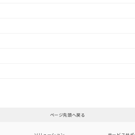
情報更新：2
情報更新：2
ードすることができます。
情報更新：
ログイン/会員登録
CCC認証
電波法
みください。
Yes
N/A
非含有証明書
※3
ページ先頭へ戻る
ダウンロードはこちら
型式承認
NK型式承認
ABS型式承認
韓国
（日本
（アメリカ
ソリューション
サービスサポ