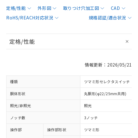
定格/性能
外形図
取りつけ穴加工図
CAD
RoHS/REACH対応状況
規格認証/適合状況
定格/性能
情報更新：2026/05/21
種類
ツマミ形セレクタスイッチ
胴体形状
丸胴形(φ22/25mm共用)
照光/非照光
照光
ノッチ数
3ノッチ
操作部
操作部形状
ツマミ形