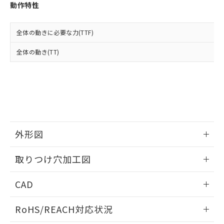
登録された部品リストについて、当社
動作特性
および当社の共同利用者が、当社の製
下記の非含有証明書をダウンロードするこ
品・サービスに関するお客様との取
とができます。
合意する
キャンセル
引・商談に必要な範囲で利用すること
全体の動きに必要な力(TTF)
をご了承ください。
EU RoHS指令（10物質）の非含有証明書
全体の動き(TT)
※当社の共同利用者とは、
"個人情報
51物質の非含有証明書（当社基準）
の共同利用に関して"
の「1.共同利
※本証明書は発行日時点で非含有を証明す
用者の範囲」に記載されている法人を
るもので、過去に遡って非含有を証明する
指します。
ものではありません。
また、RoHS指令のフタル酸エステル類４
物質の対応では、対応完了までの期間は出
荷製品に未対応品が混在することから備考
外形図
欄に対応日を記載しておりました。
既に当社にて対応品への在庫切替を完了
情報更新：2026/05/21
していることから、特段のことがない限
取りつけ穴加工図
り、2022年1月12日より割愛しておりま
す。
情報更新：2026/05/21
CAD
ログイン/会員登録いただくと、CADデータをダウンロー
RoHS/REACH対応状況
ドすることができます。