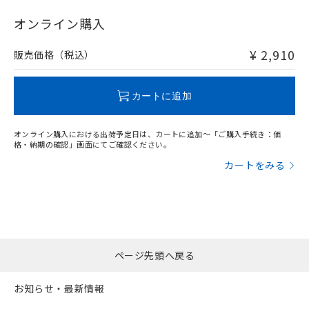
"対応済み"や非含有の記載がされた商品であっても、流通
在庫等で未対応品が混在する可能性があります。
オンライン購入
非含有品が必要な際は、弊社営業部門もしくは販売店へお
問い合わせください。
¥ 2,910
販売価格（税込）
この製品のRoHS/REACH対応状況ページへ
カートに追加
オンライン購入における出荷予定日は、カートに追加～「ご購入手続き：価
格・納期の確認」画面にてご確認ください。
カートをみる
ページ先頭へ戻る
お知らせ・最新情報