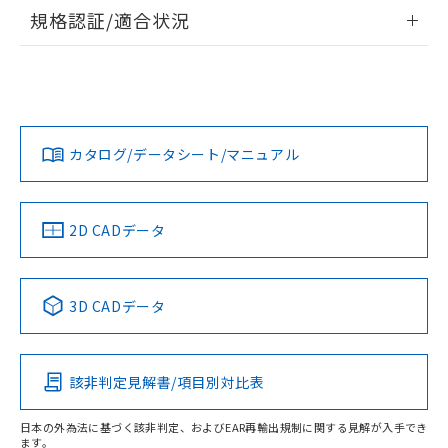
情報更新：2026/7/29
規格認証/適合状況
ログイン/会員登録
EU RoHS
注意事項・凡例
UL認証
CSA認証
CEマーキング
Yes
Yes
Yes
対応状況
対応予定月
※1
※2
ダウンロードデータをご利用いただく前に、以下を必ずお読
みください。
カタログ/データシート/マニュアル
対応済み
ソフトウェアの使用条件
LR型式承認
DNV型式承認
BV型式承認
KR型式承
（イギリス
（ノルウェー
（フランス
（韓国
船舶規格）
船舶規格）
船舶規格）
船舶規格
中国 RoHS
注意事項・凡例
2D CADデータ
No
No
No
No
中国 RoHS表
※1 ※2
3D CADデータ
この製品の規格認証/適合状況ページへ
Pb
Hg
Cd
Cr(VI)
その他の認証はこちらのページからご検索ください
該非判定見解書/項目別対比表
O
O
O
O
日本の外為法に基づく該非判定、およびEAR再輸出規制に関する見解が入手でき
ます。