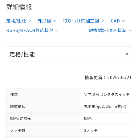
詳細情報
定格/性能
外形図
取りつけ穴加工図
CAD
RoHS/REACH対応状況
規格認証/適合状況
定格/性能
情報更新：2026/05/21
種類
ツマミ形セレクタスイッチ
胴体形状
丸胴形(φ22/25mm共用)
照光/非照光
照光
ノッチ数
3ノッチ