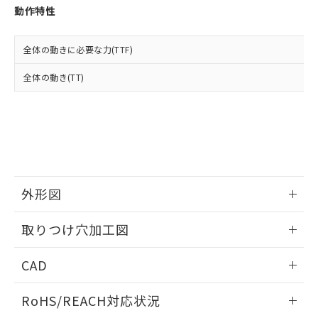
登録された部品リストについて、当社
動作特性
および当社の共同利用者が、当社の製
下記の非含有証明書をダウンロードするこ
品・サービスに関するお客様との取
とができます。
合意する
キャンセル
引・商談に必要な範囲で利用すること
全体の動きに必要な力(TTF)
をご了承ください。
EU RoHS指令（10物質）の非含有証明書
全体の動き(TT)
※当社の共同利用者とは、
"個人情報
51物質の非含有証明書（当社基準）
の共同利用に関して"
の「1.共同利
※本証明書は発行日時点で非含有を証明す
用者の範囲」に記載されている法人を
るもので、過去に遡って非含有を証明する
指します。
ものではありません。
また、RoHS指令のフタル酸エステル類４
物質の対応では、対応完了までの期間は出
荷製品に未対応品が混在することから備考
外形図
欄に対応日を記載しておりました。
既に当社にて対応品への在庫切替を完了
情報更新：2026/05/21
していることから、特段のことがない限
取りつけ穴加工図
り、2022年1月12日より割愛しておりま
す。
情報更新：2026/05/21
CAD
ログイン/会員登録いただくと、CADデータをダウンロー
RoHS/REACH対応状況
ドすることができます。