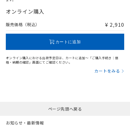
"対応済み"や非含有の記載がされた商品であっても、流通
在庫等で未対応品が混在する可能性があります。
オンライン購入
非含有品が必要な際は、弊社営業部門もしくは販売店へお
問い合わせください。
¥ 2,910
販売価格（税込）
この製品のRoHS/REACH対応状況ページへ
カートに追加
オンライン購入における出荷予定日は、カートに追加～「ご購入手続き：価
格・納期の確認」画面にてご確認ください。
カートをみる
ページ先頭へ戻る
お知らせ・最新情報