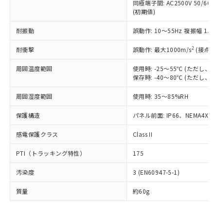
むを得ず変更することがあります。
為替および外国貿易法に定める商品
同極端子間: AC2500V 50/60
在庫状況および標準価格照会結果は、
い合わせください。
(初期値)
（以下｢規制貨物等」という）を輸出
記載している更新日時点での社内デー
*EU RoHS指令（10物質）：
または国外への提供する場合は、日本
記
タに基づき作成されるものであり、閲
説明
鉛(Pb) 1000ppm以下、 水銀(Hg) 1000ppm以下、 カド
耐振動
*中国RoHS10物質の基準値 (GB/T26572)：
誤動作: 10～55Hz 複振幅 1.
国政府の輸出許可(または役務取引許
号
覧された時点での実際の在庫および標
ミウム(Cd) 100ppm以下、
Pb(鉛) :1000ppm、 Hg(水銀) : 1000ppm、 Cd(カドミウ
可)を取得するなどの必要な手続きを
六価クロム(Cr(Ⅵ)) 1000ppm以下、ポリ臭化ビフェニル
ム) : 100ppm、
準価格とは異なる場合があることをご
2
耐衝撃
誤動作: 最大1000m/s
(接点開
類(PBB) 1000ppm以下、ポリ臭化ジフェニルエーテル類
Cr(Ⅵ)(六価クロム) : 1000ppm、 PBBs(ポリ臭化ビフェ
とります。
了承ください。
(PBDE) 1000ppm以下、フタル酸ビス(2-エチルヘキシ
○
一定数以上の在庫あり
ニル類) : 1000ppm、 PBDEs(ポリ臭化ジフェニルエーテ
当社は規制貨物を破棄する場合は、完
ル) (DEHP)(別名：DOP) 1000ppm以下、フタル酸ブチ
正式な納期状況および標準価格はお客
ル類) : 1000ppm、
周囲温度範囲
使用時: -25～55℃ (ただし
ルベンジル（BBP） 1000ppm以下、フタル酸ジブチル
全に破砕するなど、違法に輸出されな
DBP(フタル酸ジブチル) : 1000ppm、 DIBP(フタル酸ジ
様のお取引先、またはお客様担当のオ
保存時: -40～80℃ (ただし
（DBP） 1000ppm以下、フタル酸ジイソブチル
イソブチル) : 1000ppm、 BBP(フタル酸ブチルベンジ
△
一定数には満たないが在庫あり
いよう必要な手段を講じます。
ムロン制御機器販売店・当社販売員に
(DIBP) 1000ppm以下
ル) : 1000ppm、
当社は貴社製品を、核兵器、ミサイ
但し、RoHS指令で産業用監視および制御機器に対する
周囲湿度範囲
DEHP(フタル酸ビス(2-エチルヘキシル)) : 1000ppm
使用時: 35～85%RH
ご相談ください。
適用除外項目は除く。
ル、化学兵器、生物兵器またはその他
－
在庫なし(最新の在庫状況につ
オムロン制御機器販売店や当社販売拠
フタル酸エステル類の４物質については閾値を超える意
武器並びにこれらの製造装置等に一切
保護構造
パネル前面: IP66、NEMA4X, N
いては、お客様のお取引先、ま
図的な使用がないことを確認しています。
点は「
販売ネットワーク
」をご確認
※2 環境保護使用期限
使用いたしません。
たはお客様担当のオムロン制御
ください。
感電保護クラス
Class II
当社は、貴社製品を第三者に販売する
機器販売店・当社販売員にご確
在庫状況および標準価格結果を当社の
※2 対応予定月
「ｅ」：有害物質（10物質）のすべてが基
場合は、上記1、2および3の内容を当
認ください)
事前の承諾なく第三者に漏洩または開
PTI（トラッキング特性）
175
準値以下であることを示します。
該第三者に通知します。また当社は、
示しないようお願いします。
部品在庫の切り替え状況などにより、予定
「10」：通常の使用状況下において有害物
販売先および販売に係わる関係者が違
マイパーツ機能（部品リスト作成サー
空
受注生産機種、また在庫状況の
汚染度
3 (EN60947-5-1)
月が前後することがあります。
質が外部に漏えいし、環境に深刻な影響を
法に輸出するおそれがある場合は、取
ビス）をご利用いただくには、I-Web
白
情報を公開していない機種
及ぼさない年数を意味します。
り引きをいたしません。
メンバーズにご登録されている必要が
質量
約60g
「－」：未確認です。当社販売部門へお問
あります。
い合わせください。
お客様が当ウェブサイト上で当社にご
※3 非含有証明書ダウンロード