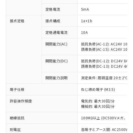
定格電流
5mA
※1 対応状況
接点定格
接点構成
1a+1b
定格通電電流
10A
対応済み：EU RoHS指令（10物質）の
非含有に対応した製品が提供可能な商品で
開閉能力(AC)
抵抗負荷(AC-12): AC24V 10A/A
す。
誘導負荷(AC-15): AC24V 10A/AC
対応予定：EU RoHS指令（10物質）の非含
ご利用条件
有に対応した製品に切り替える予定のある
開閉能力(DC)
抵抗負荷(DC-12): DC24V 8A/DC
商品です。
誘導負荷(DC-13): DC24V 4A/DC
対応予定なし：EU RoHS指令（10物質）の
以下の条件をお読みいただき、同意のうえ
非含有に非対応の商品で、対応品を出す予
開閉能力説明
測定条件: 周囲温度 20±2℃、
ご利用ください。
定はありません。
端子仕様
ねじ締め端子 (M3.5)
調査・確認中：EU RoHS指令（10物質）の
本サービスは、当社制御機器事業取扱
※1 中国RoHS○×表
非含有の対応状況を調査中または確認中の
商品の当社在庫状況および標準価格
許容操作頻度
電気的: 最大30回/分
商品です。
(税抜)を提供させていただくもので
機械的: 最大30回/分
「○」：最大均質材料含有率が中国RoHSの
非該当品：ライセンス料など無形物で、有
す。
基準値以下であることを示します。
害物質有無と関係のない商品です。
当社制御機器事業取扱商品の中には、
絶縁抵抗
100MΩ以上 (DC500Vメガ、
「×」：最大均質材料含有率が中国RoHSの
仕入先様の事情により、非含有部品として
本サービスの対象外となる商品もある
基準値を超えていることを示します。
いたものが、含有品と判明した場合などや
当社は、これら貴社製品のうち、外国
耐電圧
各端子とアース間: AC2500V 50/
ことをご了承ください。
「－」：未確認です。当社販売部門へお問