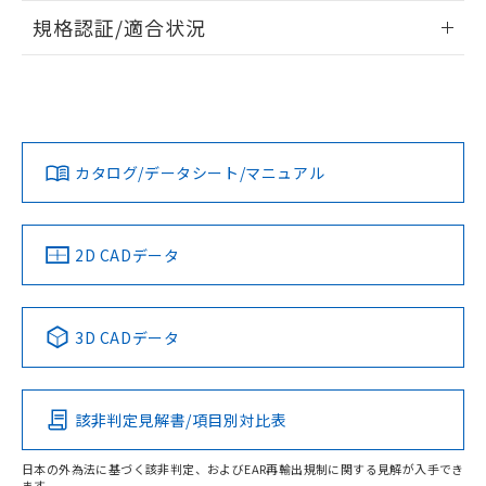
情報更新：2026/7/29
規格認証/適合状況
ログイン/会員登録
EU RoHS
注意事項・凡例
UL認証
CSA認証
CEマーキング
Yes
Yes
Yes
対応状況
対応予定月
※1
※2
ダウンロードデータをご利用いただく前に、以下を必ずお読
みください。
カタログ/データシート/マニュアル
対応済み
ソフトウェアの使用条件
LR型式承認
DNV型式承認
BV型式承認
KR型式承
（イギリス
（ノルウェー
（フランス
（韓国
船舶規格）
船舶規格）
船舶規格）
船舶規格
中国 RoHS
注意事項・凡例
2D CADデータ
No
No
No
No
中国 RoHS表
※1 ※2
3D CADデータ
この製品の規格認証/適合状況ページへ
Pb
Hg
Cd
Cr(VI)
その他の認証はこちらのページからご検索ください
該非判定見解書/項目別対比表
X
O
O
O
日本の外為法に基づく該非判定、およびEAR再輸出規制に関する見解が入手でき
ます。