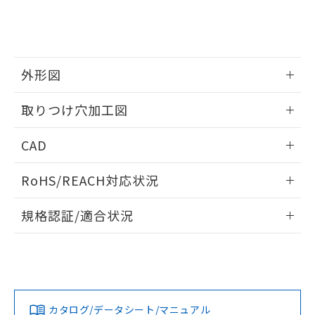
をご了承ください。
EU RoHS指令（10物質）の非含有証明書
※当社の共同利用者とは、
"個人情報
51物質の非含有証明書（当社基準）
の共同利用に関して"
の「1.共同利
※本証明書は発行日時点で非含有を証明す
用者の範囲」に記載されている法人を
るもので、過去に遡って非含有を証明する
指します。
ものではありません。
外形図
また、RoHS指令のフタル酸エステル類４
情報更新：2026/05/21
物質の対応では、対応完了までの期間は出
取りつけ穴加工図
荷製品に未対応品が混在することから備考
欄に対応日を記載しておりました。
情報更新：2026/05/21
CAD
既に当社にて対応品への在庫切替を完了
していることから、特段のことがない限
ログイン/会員登録いただくと、CADデータをダウンロー
り、2022年1月12日より割愛しておりま
RoHS/REACH対応状況
ドすることができます。
す。
情報更新：2026/7/29
規格認証/適合状況
ログイン/会員登録
EU RoHS
注意事項・凡例
UL認証
CSA認証
CEマーキング
Yes
Yes
Yes
対応状況
対応予定月
※1
※2
ダウンロードデータをご利用いただく前に、以下を必ずお読
みください。
カタログ/データシート/マニュアル
対応済み