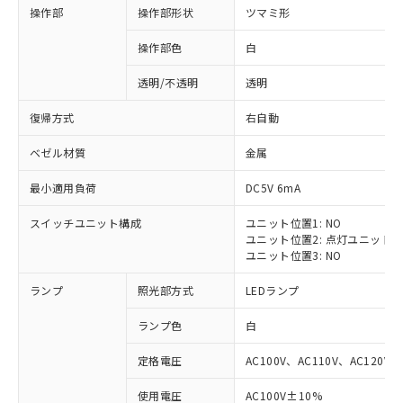
操作部
操作部形状
ツマミ形
操作部色
白
透明/不透明
透明
復帰方式
右自動
ベゼル材質
金属
最小適用負荷
DC5V 6mA
スイッチユニット構成
ユニット位置1: NO
ユニット位置2: 点灯ユニット
ユニット位置3: NO
ランプ
照光部方式
LEDランプ
ランプ色
白
定格電圧
AC100V、AC110V、AC120V
※1 対応状況
使用電圧
AC100V±10%