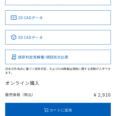
ソフトウェアの使用条件
LR型式承認
DNV型式承認
BV型式承認
KR型式承
（イギリス
（ノルウェー
（フランス
（韓国
船舶規格）
船舶規格）
船舶規格）
船舶規格
中国 RoHS
注意事項・凡例
2D CADデータ
No
No
No
No
中国 RoHS表
※1 ※2
3D CADデータ
この製品の規格認証/適合状況ページへ
Pb
Hg
Cd
Cr(VI)
その他の認証はこちらのページからご検索ください
該非判定見解書/項目別対比表
O
O
O
O
日本の外為法に基づく該非判定、およびEAR再輸出規制に関する見解が入手でき
ます。
"対応済み"や非含有の記載がされた商品であっても、流通
在庫等で未対応品が混在する可能性があります。
オンライン購入
非含有品が必要な際は、弊社営業部門もしくは販売店へお
問い合わせください。
¥ 2,910
販売価格（税込）
この製品のRoHS/REACH対応状況ページへ
カートに追加