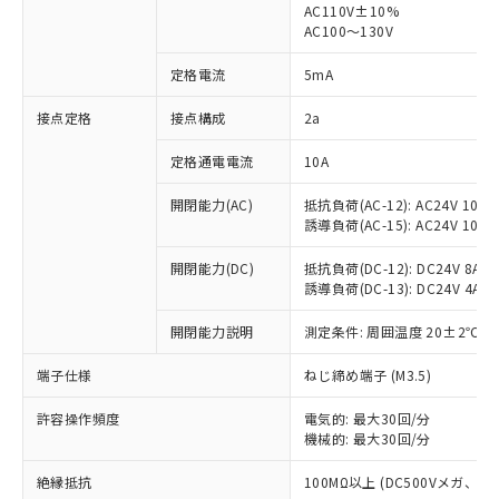
AC110V±10%
AC100～130V
対応済み：EU RoHS指令（10物質）の
非含有に対応した製品が提供可能な商品で
定格電流
5mA
す。
対応予定：EU RoHS指令（10物質）の非含
接点定格
接点構成
2a
ご利用条件
有に対応した製品に切り替える予定のある
商品です。
定格通電電流
10A
対応予定なし：EU RoHS指令（10物質）の
以下の条件をお読みいただき、同意のうえ
非含有に非対応の商品で、対応品を出す予
開閉能力(AC)
抵抗負荷(AC-12): AC24V 10A/A
ご利用ください。
定はありません。
誘導負荷(AC-15): AC24V 10A/AC
調査・確認中：EU RoHS指令（10物質）の
本サービスは、当社制御機器事業取扱
※1 中国RoHS○×表
非含有の対応状況を調査中または確認中の
開閉能力(DC)
抵抗負荷(DC-12): DC24V 8A/DC
商品の当社在庫状況および標準価格
誘導負荷(DC-13): DC24V 4A/DC
商品です。
(税抜)を提供させていただくもので
「○」：最大均質材料含有率が中国RoHSの
非該当品：ライセンス料など無形物で、有
す。
開閉能力説明
測定条件: 周囲温度 20±2℃、
基準値以下であることを示します。
害物質有無と関係のない商品です。
当社制御機器事業取扱商品の中には、
「×」：最大均質材料含有率が中国RoHSの
仕入先様の事情により、非含有部品として
本サービスの対象外となる商品もある
端子仕様
ねじ締め端子 (M3.5)
基準値を超えていることを示します。
いたものが、含有品と判明した場合などや
当社は、これら貴社製品のうち、外国
ことをご了承ください。
「－」：未確認です。当社販売部門へお問
むを得ず変更することがあります。
為替および外国貿易法に定める商品
在庫状況および標準価格照会結果は、
許容操作頻度
電気的: 最大30回/分
い合わせください。
（以下｢規制貨物等」という）を輸出
機械的: 最大30回/分
記載している更新日時点での社内デー
*EU RoHS指令（10物質）：
または国外への提供する場合は、日本
記
タに基づき作成されるものであり、閲
説明
鉛(Pb) 1000ppm以下、 水銀(Hg) 1000ppm以下、 カド
*中国RoHS10物質の基準値 (GB/T26572)：
国政府の輸出許可(または役務取引許
絶縁抵抗
100MΩ以上 (DC500Vメガ、
号
覧された時点での実際の在庫および標
ミウム(Cd) 100ppm以下、
Pb(鉛) :1000ppm、 Hg(水銀) : 1000ppm、 Cd(カドミウ