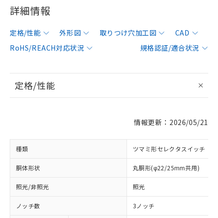
詳細情報
定格/性能
外形図
取りつけ穴加工図
CAD
RoHS/REACH対応状況
規格認証/適合状況
定格/性能
情報更新：2026/05/21
種類
ツマミ形セレクタスイッチ
胴体形状
丸胴形(φ22/25mm共用)
照光/非照光
照光
ノッチ数
3ノッチ