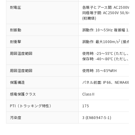
可)を取得するなどの必要な手続きを
六価クロム(Cr(Ⅵ)) 1000ppm以下、ポリ臭化ビフェニル
ム) : 100ppm、
準価格とは異なる場合があることをご
類(PBB) 1000ppm以下、ポリ臭化ジフェニルエーテル類
耐電圧
各端子とアース間: AC2500V 50/
Cr(Ⅵ)(六価クロム) : 1000ppm、 PBBs(ポリ臭化ビフェ
とります。
了承ください。
(PBDE) 1000ppm以下、フタル酸ビス(2-エチルヘキシ
○
一定数以上の在庫あり
ニル類) : 1000ppm、 PBDEs(ポリ臭化ジフェニルエーテ
同極端子間: AC2500V 50/60
当社は規制貨物を破棄する場合は、完
ル) (DEHP)(別名：DOP) 1000ppm以下、フタル酸ブチ
正式な納期状況および標準価格はお客
ル類) : 1000ppm、
(初期値)
ルベンジル（BBP） 1000ppm以下、フタル酸ジブチル
全に破砕するなど、違法に輸出されな
DBP(フタル酸ジブチル) : 1000ppm、 DIBP(フタル酸ジ
様のお取引先、またはお客様担当のオ
（DBP） 1000ppm以下、フタル酸ジイソブチル
イソブチル) : 1000ppm、 BBP(フタル酸ブチルベンジ
△
一定数には満たないが在庫あり
いよう必要な手段を講じます。
ムロン制御機器販売店・当社販売員に
(DIBP) 1000ppm以下
耐振動
誤動作: 10～55Hz 複振幅 1.
ル) : 1000ppm、
当社は貴社製品を、核兵器、ミサイ
但し、RoHS指令で産業用監視および制御機器に対する
DEHP(フタル酸ビス(2-エチルヘキシル)) : 1000ppm
ご相談ください。
適用除外項目は除く。
ル、化学兵器、生物兵器またはその他
－
在庫なし(最新の在庫状況につ
2
オムロン制御機器販売店や当社販売拠
耐衝撃
誤動作: 最大1000m/s
(接点開
フタル酸エステル類の４物質については閾値を超える意
武器並びにこれらの製造装置等に一切
いては、お客様のお取引先、ま
図的な使用がないことを確認しています。
点は「
販売ネットワーク
」をご確認
※2 環境保護使用期限
使用いたしません。
たはお客様担当のオムロン制御
周囲温度範囲
使用時: -25～55℃ (ただし
ください。
当社は、貴社製品を第三者に販売する
保存時: -40～80℃ (ただし
機器販売店・当社販売員にご確
在庫状況および標準価格結果を当社の
※2 対応予定月
「ｅ」：有害物質（10物質）のすべてが基
場合は、上記1、2および3の内容を当
認ください)
事前の承諾なく第三者に漏洩または開
準値以下であることを示します。
周囲湿度範囲
使用時: 35～85%RH
該第三者に通知します。また当社は、
示しないようお願いします。
部品在庫の切り替え状況などにより、予定
「10」：通常の使用状況下において有害物
販売先および販売に係わる関係者が違
マイパーツ機能（部品リスト作成サー
空
受注生産機種、また在庫状況の
保護構造
パネル前面: IP66、NEMA4X, N
月が前後することがあります。
質が外部に漏えいし、環境に深刻な影響を
法に輸出するおそれがある場合は、取
ビス）をご利用いただくには、I-Web
白
情報を公開していない機種
及ぼさない年数を意味します。
り引きをいたしません。
メンバーズにご登録されている必要が
感電保護クラス
Class II
「－」：未確認です。当社販売部門へお問
あります。
い合わせください。
お客様が当ウェブサイト上で当社にご
PTI（トラッキング特性）
175
※3 非含有証明書ダウンロード
登録された部品リストについて、当社
および当社の共同利用者が、当社の製
汚染度
3 (EN60947-5-1)
下記の非含有証明書をダウンロードするこ
品・サービスに関するお客様との取
とができます。
合意する
キャンセル
引・商談に必要な範囲で利用すること