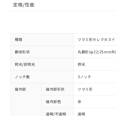
定格/性能
種類
ツマミ形セレクタスイ
胴体形状
丸胴形(φ22/25mm共
照光/非照光
照光
ノッチ数
3ノッチ
操作部
操作部形状
ツマミ形
操作部色
赤
透明/不透明
透明