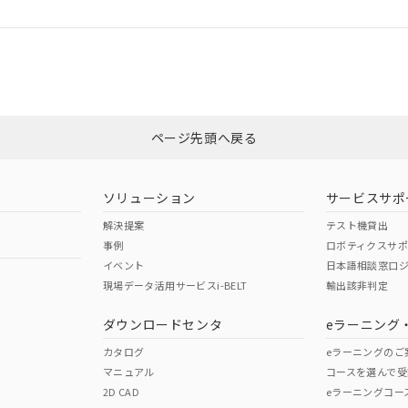
ログイン/会員登録
適合状況については、「カスタマーサポートセンタ お客様相談室」または貴社
みください。
非含有証明書
※3
ページ先頭へ戻る
ダウンロードはこちら
ソリューション
サービスサポ
解決提案
テスト機貸出
事例
ロボティクスサ
イベント
日本語相談窓口
現場データ活用サービスi-BELT
輸出該非判定
I)
PBBs
PBDEs
DBP
ダウンロードセンタ
eラーニング
カタログ
eラーニングのご
マニュアル
コースを選んで受
O
O
O
2D CAD
eラーニングコー