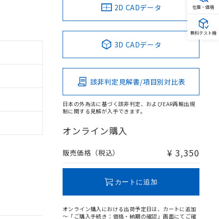
2D CADデータ
在庫・価格
無料テスト機
3D CADデータ
該非判定見解書/項目別対比表
日本の外為法に基づく該非判定、およびEAR再輸出規
制に関する見解が入手できます。
オンライン購入
¥ 3,350
販売価格（税込）
カートに追加
オンライン購入における出荷予定日は、カートに追加
～「ご購入手続き：価格・納期の確認」画面にてご確