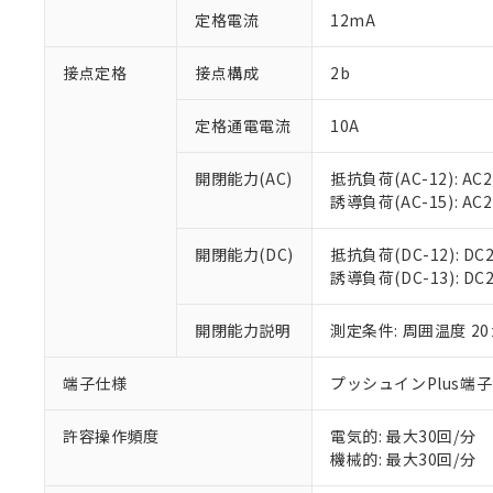
「○」：最大均質
定格電流
12mA
「×」：最大均質
本サービスは
当社は、これ
*EU RoHS指令（10物
「－」：未確認で
鉛(Pb) 1000ppm以下、
くものです。
う）を輸出ま
接点定格
接点構成
2b
記
説明
六価クロム(Cr(Ⅵ)) 1
当社制御機器
などの必要な
フタル酸ビス(2-エチルヘ
号
*中国RoHS10物質の基準値 
ル（DBP） 1000ppm
在庫状況およ
当社は規制貨
Pb(鉛) :1000ppm、 Hg
定格通電電流
10A
但し、RoHS指令で産
のであり、閲
ます。
Cr(Ⅵ)(六価クロム) : 
フタル酸エステル類の４
○
一定数以
DBP(フタル酸ジブチル) :
い。
当社は貴社製
DEHP(フタル酸ビス(2-エ
開閉能力(AC)
抵抗負荷(AC-12): AC24
正式な納期状
置等に一切使
誘導負荷(AC-15): AC24V
当社販売員に
※2 対応予定月
△
一定数に
当社は、貴社
オムロン制御
また当社は、
※2 環境保護使
在庫状況およ
部品在庫の切り替
たしません。
開閉能力(DC)
抵抗負荷(DC-12): DC24
－
在庫なし
す。
誘導負荷(DC-13): DC24
「ｅ」：有害物質
機器販売
マイパーツ機
「10」：通常の
ている必要が
味します。
開閉能力説明
測定条件: 周囲温度 2
空
受注生産
お客様が当ウ
※3 非含有証明
「－」：未確認で
白
が、当社の製
端子仕様
プッシュインPlus端
さい。
下記の非含有証明
※当社の共同
いる法人を指
許容操作頻度
電気的: 最大30回/分
EU RoHS指令（
機械的: 最大30回/分
51物質の非含有証
※本証明書は発行