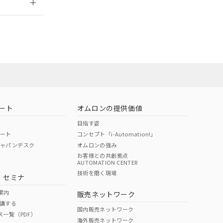
担当オムロン
お問い合わせ
ート
オムロンの提供価値
目指す姿
ポート
コンセプト「i-Automation!」
ジャパンデスク
オムロンの強み
お客様との共創拠点
AUTOMATION CENTER
DIBP
BBP
DEHP
環境保護
技術を磨く現場
・セミナ
使用期限
案内
販売ネットワーク
講する
O
O
O
10
国内販売ネットワーク
ス一覧（PDF）
海外販売ネットワーク