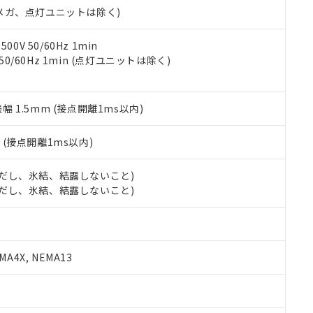
令のフタル酸エステル類４物質の対応では、対応完了までの期間は出
00Vメガ、点灯ユニットは除く)
備考欄に対応日を記載しておりました。
品への在庫切替を完了していることから、特段のことがない限り、20
0V 50/60Hz 1min
す。
 50/60Hz 1min (点灯ユニットは除く)
振幅 1.5mm (接点開離1ms以内)
2
(接点開離1ms以内)
 (ただし、氷結、結露しないこと)
 (ただし、氷結、結露しないこと)
A4X, NEMA13