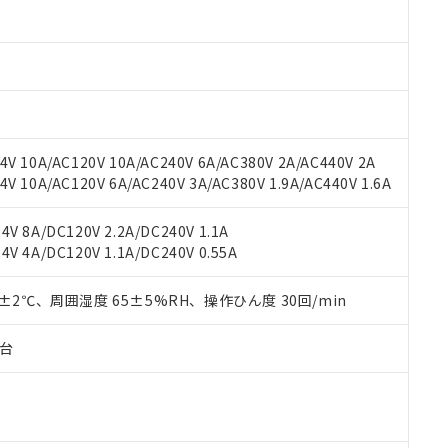
材料含有率が中国RoHSの基準値以下であることを示します。
材料含有率が中国RoHSの基準値を超えていることを示します。
、当社制御機器事業取扱商品の当社在庫状況および標準価格(税抜)
ら貴社製品のうち、外国為替および外国貿易法に定める商品（以下｢
質）：
す。当社販売部門へお問い合わせください。
 水銀(Hg) 1000ppm以下、 カドミウム(Cd) 100ppm以下、
たは国外への提供する場合は、日本国政府の輸出許可(または役務取
000ppm以下、ポリ臭化ビフェニル類(PBB) 1000ppm以下、ポリ臭化ジフェニルエーテル類(P
事業取扱商品の中には、本サービスの対象外となる商品もあること
手続きをとります。
キシル) (DEHP)(別名：DOP) 1000ppm以下、フタル酸ブチルベンジル（BBP） 100
(GB/T26572)：
以下、フタル酸ジイソブチル (DIBP) 1000ppm以下
び標準価格照会結果は、記載している更新日時点での社内データに
物を破棄する場合は、完全に破砕するなど、違法に輸出されないよ
(水銀) : 1000ppm、 Cd(カドミウム) : 100ppm、
業用監視および制御機器に対する適用除外項目は除く。
覧された時点での実際の在庫および標準価格とは異なる場合がある
1000ppm、 PBBs(ポリ臭化ビフェニル類) : 1000ppm、 PBDEs(ポリ臭化ジフェニルエーテル類
物質については閾値を超える意図的な使用がないことを確認しています。
上の在庫あり
 1000ppm、 DIBP(フタル酸ジイソブチル) : 1000ppm、 BBP(フタル酸ブチルベンジル) :
品を、核兵器、ミサイル、化学兵器、生物兵器またはその他武器並
チルヘキシル)) : 1000ppm
V 10A/AC120V 10A/AC240V 6A/AC380V 2A/AC440V 2A
況および標準価格はお客様のお取引先、またはお客様担当のオムロ
用いたしません。
 10A/AC120V 6A/AC240V 3A/AC380V 1.9A/AC440V 1.6A
ご相談ください。
は満たないが在庫あり
製品を第三者に販売する場合は、上記1、2および3の内容を当該第
機器販売店や当社販売拠点は「
販売ネットワーク
」をご確認くだ
販売先および販売に係わる関係者が違法に輸出するおそれがある場
用期限
び標準価格結果を当社の事前の承諾なく第三者に漏洩または開示し
え状況などにより、予定月が前後することがあります。
V 8A/DC120V 2.2A/DC240V 1.1A
(最新の在庫状況については、お客様のお取引先、またはお客様担当
V 4A/DC120V 1.1A/DC240V 0.55A
（10物質）のすべてが基準値以下であることを示します。
店・当社販売員にご確認ください)
能（部品リスト作成サービス）をご利用いただくには、I-Webメン
使用状況下において有害物質が外部に漏えいし、環境に深刻な影響を
あります。
0±2℃、周囲湿度 65±5%RH、操作ひん度 30回/min
機種、また在庫状況の情報を公開していない機種
ェブサイト上で当社にご登録された部品リストについて、当社およ
書ダウンロード
す。当社販売部門へお問い合わせください。
品・サービスに関するお客様との取引・商談に必要な範囲で利用す
合意する
キャンセル
子台
書をダウンロードすることができます。
利用者とは、
"個人情報の共同利用に関して"
の「1.共同利用者の
します。
10物質）の非含有証明書
明書（当社基準）
日時点で非含有を証明するもので、過去に遡って非含有を証明するも