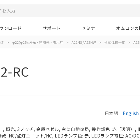
ウンロード
サポート
セミナ
オムロンの
示灯
>
φ22(φ25):照光・非照光・表示灯
>
A22NS / A22NW
>
形式仕様一覧
>
A22
2-RC
日本語
English
 照光, 3ノッチ, 金属ベゼル, 右に自動復帰, 操作部色: 赤（透明）, IP
成: NC/点灯ユニット/NC, LEDランプ色: 赤, LEDランプ電圧: AC/DC