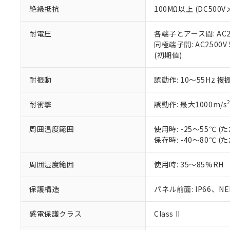
また、RoHS指
絶縁抵抗
100MΩ以上 (DC5
混在することから
既に当社にて対応
耐電圧
各端子とアース間: AC250
り割愛しておりま
同極端子間: AC2500V
(初期値)
耐振動
誤動作: 10～55Hz 複
耐衝撃
誤動作: 最大1000m/s
周囲温度範囲
使用時: -25～55℃
保存時: -40～80℃
周囲湿度範囲
使用時: 35～85%RH
保護構造
パネル前面: IP66、NEM
感電保護クラス
Class II