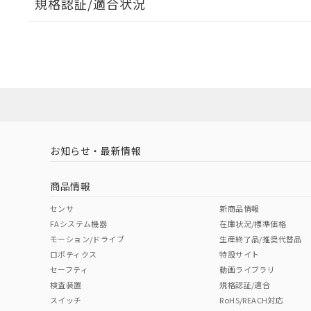
規格認証/適合状況
EU RoHS
注意事項・凡例
A22NW-3MR-TRA-P202-RCについての規格認証/
営業員または販売店にお問い合わせください。
ダウンロードデータをご利用いただく前に、以下を必ずお読
対応状況
対応予定月
※1
※2
ソフトウェアの使用条件
対応済み
お知らせ・最新情報
中国 RoHS
注意事項・凡例
商品情報
中国 RoHS表
※1 ※2
センサ
新商品情報
FAシステム機器
在庫状況/標準価格
Pb
Hg
Cd
Cr(V
モーション/ドライブ
生産終了品/推奨代替品
ロボティクス
特設サイト
セーフティ
動画ライブラリ
検査装置
規格認証/適合
X
O
O
O
スイッチ
RoHS/REACH対応