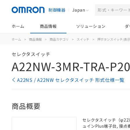
制御機器
Japan
ホーム
商品情報
ソリューション
ダ
ホーム
>
商品情報
>
商品カテゴリ
>
スイッチ
>
押ボタンスイッチ/表
セレクタスイッチ
A22NW-3MR-TRA-P20
A22NS / A22NW セレクタスイッチ 形式仕様一覧
商品概要
セレクタスイッチ（φ22）,
ュインPlus端子台, 接点構