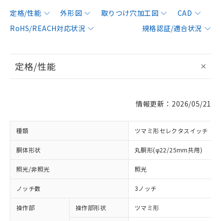
定格/性能
外形図
取りつけ穴加工図
CAD
RoHS/REACH対応状況
規格認証/適合状況
定格/性能
情報更新：2026/05/21
種類
ツマミ形セレクタスイッチ
胴体形状
丸胴形(φ22/25mm共用)
照光/非照光
照光
ノッチ数
3ノッチ
操作部
操作部形状
ツマミ形