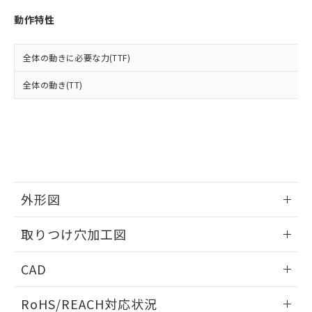
※3 非含有証明書ダウンロード
登録された部品リストについて、当社
動作特性
および当社の共同利用者が、当社の製
下記の非含有証明書をダウンロードするこ
品・サービスに関するお客様との取
とができます。
合意する
キャンセル
引・商談に必要な範囲で利用すること
全体の動きに必要な力(TTF)
をご了承ください。
EU RoHS指令（10物質）の非含有証明書
※当社の共同利用者とは、
"個人情報
全体の動き(TT)
51物質の非含有証明書（当社基準）
の共同利用に関して"
の「1.共同利
※本証明書は発行日時点で非含有を証明す
用者の範囲」に記載されている法人を
るもので、過去に遡って非含有を証明する
指します。
ものではありません。
また、RoHS指令のフタル酸エステル類４
物質の対応では、対応完了までの期間は出
荷製品に未対応品が混在することから備考
欄に対応日を記載しておりました。
外形図
既に当社にて対応品への在庫切替を完了
していることから、特段のことがない限
情報更新：2026/05/21
取りつけ穴加工図
り、2022年1月12日より割愛しておりま
す。
情報更新：2026/05/21
CAD
ログイン/会員登録いただくと、CADデータをダウンロー
RoHS/REACH対応状況
ドすることができます。