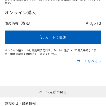
ます。
"対応済み"や非含有の記載がされた商品であっても、流通
在庫等で未対応品が混在する可能性があります。
オンライン購入
非含有品が必要な際は、弊社営業部門もしくは販売店へお
問い合わせください。
¥ 3,570
販売価格（税込）
この製品のRoHS/REACH対応状況ページへ
カートに追加
オンライン購入における出荷予定日は、カートに追加～「ご購入手続き：価
格・納期の確認」画面にてご確認ください。
カートをみる
ページ先頭へ戻る
お知らせ・最新情報