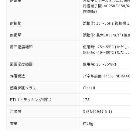
耐電圧
各端子とアース間: AC2500V 50/
「－」：未確認です。当社販売部門へお問
むを得ず変更することがあります。
為替および外国貿易法に定める商品
在庫状況および標準価格照会結果は、
同極端子間: AC2500V 50/60
い合わせください。
（以下｢規制貨物等」という）を輸出
(初期値)
記載している更新日時点での社内デー
*EU RoHS指令（10物質）：
または国外への提供する場合は、日本
記
タに基づき作成されるものであり、閲
説明
鉛(Pb) 1000ppm以下、 水銀(Hg) 1000ppm以下、 カド
*中国RoHS10物質の基準値 (GB/T26572)：
国政府の輸出許可(または役務取引許
耐振動
誤動作: 10～55Hz 複振幅 1.
号
覧された時点での実際の在庫および標
ミウム(Cd) 100ppm以下、
Pb(鉛) :1000ppm、 Hg(水銀) : 1000ppm、 Cd(カドミウ
可)を取得するなどの必要な手続きを
六価クロム(Cr(Ⅵ)) 1000ppm以下、ポリ臭化ビフェニル
ム) : 100ppm、
準価格とは異なる場合があることをご
類(PBB) 1000ppm以下、ポリ臭化ジフェニルエーテル類
2
Cr(Ⅵ)(六価クロム) : 1000ppm、 PBBs(ポリ臭化ビフェ
耐衝撃
誤動作: 最大1000m/s
(接点開
とります。
了承ください。
(PBDE) 1000ppm以下、フタル酸ビス(2-エチルヘキシ
○
一定数以上の在庫あり
ニル類) : 1000ppm、 PBDEs(ポリ臭化ジフェニルエーテ
当社は規制貨物を破棄する場合は、完
ル) (DEHP)(別名：DOP) 1000ppm以下、フタル酸ブチ
正式な納期状況および標準価格はお客
ル類) : 1000ppm、
周囲温度範囲
使用時: -25～55℃ (ただし
ルベンジル（BBP） 1000ppm以下、フタル酸ジブチル
全に破砕するなど、違法に輸出されな
DBP(フタル酸ジブチル) : 1000ppm、 DIBP(フタル酸ジ
様のお取引先、またはお客様担当のオ
（DBP） 1000ppm以下、フタル酸ジイソブチル
保存時: -40～80℃ (ただし
イソブチル) : 1000ppm、 BBP(フタル酸ブチルベンジ
△
一定数には満たないが在庫あり
いよう必要な手段を講じます。
ムロン制御機器販売店・当社販売員に
(DIBP) 1000ppm以下
ル) : 1000ppm、
当社は貴社製品を、核兵器、ミサイ
但し、RoHS指令で産業用監視および制御機器に対する
DEHP(フタル酸ビス(2-エチルヘキシル)) : 1000ppm
ご相談ください。
周囲湿度範囲
使用時: 35～85%RH
適用除外項目は除く。
ル、化学兵器、生物兵器またはその他
－
在庫なし(最新の在庫状況につ
オムロン制御機器販売店や当社販売拠
フタル酸エステル類の４物質については閾値を超える意
武器並びにこれらの製造装置等に一切
いては、お客様のお取引先、ま
図的な使用がないことを確認しています。
点は「
販売ネットワーク
」をご確認
保護構造
パネル前面: IP66、NEMA4X, N
※2 環境保護使用期限
使用いたしません。
たはお客様担当のオムロン制御
ください。
当社は、貴社製品を第三者に販売する
機器販売店・当社販売員にご確
感電保護クラス
Class II
在庫状況および標準価格結果を当社の
※2 対応予定月
「ｅ」：有害物質（10物質）のすべてが基
場合は、上記1、2および3の内容を当
認ください)
事前の承諾なく第三者に漏洩または開
準値以下であることを示します。
該第三者に通知します。また当社は、
PTI（トラッキング特性）
175
示しないようお願いします。
部品在庫の切り替え状況などにより、予定
「10」：通常の使用状況下において有害物
販売先および販売に係わる関係者が違
マイパーツ機能（部品リスト作成サー
空
受注生産機種、また在庫状況の
月が前後することがあります。
質が外部に漏えいし、環境に深刻な影響を
汚染度
3 (EN60947-5-1)
法に輸出するおそれがある場合は、取
ビス）をご利用いただくには、I-Web
白
情報を公開していない機種
及ぼさない年数を意味します。
り引きをいたしません。
メンバーズにご登録されている必要が
質量
約60g
「－」：未確認です。当社販売部門へお問
あります。
い合わせください。
お客様が当ウェブサイト上で当社にご