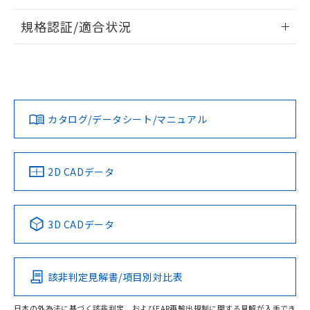
情報更新：2026/7/29
規格認証/適合状況
ログイン/会員登録
EU RoHS
注意事項・凡例
A22NW-3MR-TRA-P201-REについての規格認証/適合状況に
ついては、「カスタマーサポートセンタ お客様相談室」また
は貴社担当オムロン営業員または販売店にお問い合わせくだ
対応状況
対応予定月
※1
※2
さい。
ダウンロードデータをご利用いただく前に、以下を必ずお読
みください。
カタログ/データシート/マニュアル
対応済み
ソフトウェアの使用条件
お問い合わせ
中国 RoHS
注意事項・凡例
2D CADデータ
中国 RoHS表
※1 ※2
3D CADデータ
Pb
Hg
Cd
Cr(VI)
該非判定見解書/項目別対比表
O
O
O
O
日本の外為法に基づく該非判定、およびEAR再輸出規制に関する見解が入手でき