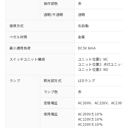
操作部色
赤
透明/不透明
透明
復帰方式
右自動
ベゼル材質
金属
最小適用負荷
DC5V 6mA
スイッチユニット構成
ユニット位置1: NC
ユニット位置2: 点灯ユニット
ユニット位置3: NO
ランプ
照光部方式
LEDランプ
ランプ色
赤
定格電圧
AC200V、AC220V、AC230V、
使用電圧
AC200V±10%
AC220V±10%
AC230V±10%