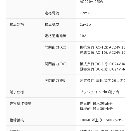
AC220～250V
定格電流
12mA
※1 対応状況
接点定格
接点構成
1a+1b
対応済み：EU RoHS指令（10物質）の
定格通電電流
10A
非含有に対応した製品が提供可能な商品で
開閉能力(AC)
抵抗負荷(AC-12): AC24V 10A/A
す。
誘導負荷(AC-15): AC24V 10A/AC
対応予定：EU RoHS指令（10物質）の非含
ご利用条件
有に対応した製品に切り替える予定のある
開閉能力(DC)
抵抗負荷(DC-12): DC24V 8A/DC
商品です。
誘導負荷(DC-13): DC24V 4A/DC
対応予定なし：EU RoHS指令（10物質）の
以下の条件をお読みいただき、同意のうえ
非含有に非対応の商品で、対応品を出す予
開閉能力説明
測定条件: 周囲温度 20±2℃、
ご利用ください。
定はありません。
調査・確認中：EU RoHS指令（10物質）の
端子仕様
プッシュインPlus端子台
本サービスは、当社制御機器事業取扱
※1 中国RoHS○×表
非含有の対応状況を調査中または確認中の
商品の当社在庫状況および標準価格
商品です。
許容操作頻度
電気的: 最大30回/分
(税抜)を提供させていただくもので
「○」：最大均質材料含有率が中国RoHSの
機械的: 最大30回/分
非該当品：ライセンス料など無形物で、有
す。
基準値以下であることを示します。
害物質有無と関係のない商品です。
当社制御機器事業取扱商品の中には、
絶縁抵抗
100MΩ以上 (DC500Vメガ、
「×」：最大均質材料含有率が中国RoHSの
仕入先様の事情により、非含有部品として
本サービスの対象外となる商品もある
基準値を超えていることを示します。
いたものが、含有品と判明した場合などや
当社は、これら貴社製品のうち、外国
ことをご了承ください。