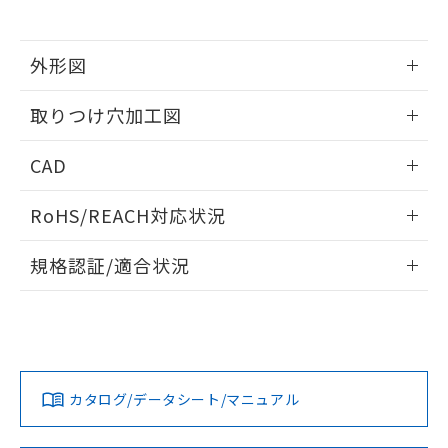
※当社の共同利用者とは、
"個人情報
51物質の非含有証明書（当社基準）
の共同利用に関して"
の「1.共同利
※本証明書は発行日時点で非含有を証明す
用者の範囲」に記載されている法人を
るもので、過去に遡って非含有を証明する
外形図
指します。
ものではありません。
情報更新：2026/05/21
また、RoHS指令のフタル酸エステル類４
取りつけ穴加工図
物質の対応では、対応完了までの期間は出
荷製品に未対応品が混在することから備考
情報更新：2026/05/21
CAD
欄に対応日を記載しておりました。
既に当社にて対応品への在庫切替を完了
ログイン/会員登録いただくと、CADデータをダウンロー
していることから、特段のことがない限
RoHS/REACH対応状況
ドすることができます。
り、2022年1月12日より割愛しておりま
す。
情報更新：2026/7/29
規格認証/適合状況
ログイン/会員登録
EU RoHS
注意事項・凡例
UL認証
CSA認証
CEマーキング
Yes
Yes
Yes
対応状況
対応予定月
※1
※2
ダウンロードデータをご利用いただく前に、以下を必ずお読
みください。
カタログ/データシート/マニュアル
対応済み
ソフトウェアの使用条件
LR型式承認
DNV型式承認
BV型式承認
KR型式承
（イギリス
（ノルウェー
（フランス
（韓国