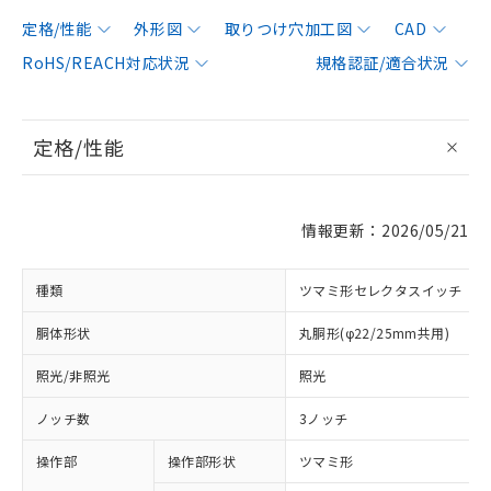
定格/性能
外形図
取りつけ穴加工図
CAD
RoHS/REACH対応状況
規格認証/適合状況
定格/性能
情報更新：2026/05/21
種類
ツマミ形セレクタスイッチ
胴体形状
丸胴形(φ22/25mm共用)
照光/非照光
照光
ノッチ数
3ノッチ
操作部
操作部形状
ツマミ形