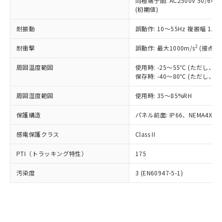
類(PBB) 1000ppm以下、ポリ臭化ジフェニルエーテル類
同極端子間: AC2500V 50/60
Cr(Ⅵ)(六価クロム) : 1000ppm、 PBBs(ポリ臭化ビフェ
とります。
了承ください。
(PBDE) 1000ppm以下、フタル酸ビス(2-エチルヘキシ
○
一定数以上の在庫あり
ニル類) : 1000ppm、 PBDEs(ポリ臭化ジフェニルエーテ
(初期値)
当社は規制貨物を破棄する場合は、完
ル) (DEHP)(別名：DOP) 1000ppm以下、フタル酸ブチ
正式な納期状況および標準価格はお客
ル類) : 1000ppm、
ルベンジル（BBP） 1000ppm以下、フタル酸ジブチル
全に破砕するなど、違法に輸出されな
DBP(フタル酸ジブチル) : 1000ppm、 DIBP(フタル酸ジ
様のお取引先、またはお客様担当のオ
耐振動
誤動作: 10～55Hz 複振幅 1.
（DBP） 1000ppm以下、フタル酸ジイソブチル
イソブチル) : 1000ppm、 BBP(フタル酸ブチルベンジ
△
一定数には満たないが在庫あり
いよう必要な手段を講じます。
ムロン制御機器販売店・当社販売員に
(DIBP) 1000ppm以下
ル) : 1000ppm、
当社は貴社製品を、核兵器、ミサイ
但し、RoHS指令で産業用監視および制御機器に対する
DEHP(フタル酸ビス(2-エチルヘキシル)) : 1000ppm
ご相談ください。
2
耐衝撃
誤動作: 最大1000m/s
(接点開
適用除外項目は除く。
ル、化学兵器、生物兵器またはその他
－
在庫なし(最新の在庫状況につ
オムロン制御機器販売店や当社販売拠
フタル酸エステル類の４物質については閾値を超える意
武器並びにこれらの製造装置等に一切
いては、お客様のお取引先、ま
周囲温度範囲
図的な使用がないことを確認しています。
使用時: -25～55℃ (ただし
点は「
販売ネットワーク
」をご確認
※2 環境保護使用期限
使用いたしません。
保存時: -40～80℃ (ただし
たはお客様担当のオムロン制御
ください。
当社は、貴社製品を第三者に販売する
機器販売店・当社販売員にご確
在庫状況および標準価格結果を当社の
※2 対応予定月
「ｅ」：有害物質（10物質）のすべてが基
周囲湿度範囲
使用時: 35～85%RH
場合は、上記1、2および3の内容を当
認ください)
事前の承諾なく第三者に漏洩または開
準値以下であることを示します。
該第三者に通知します。また当社は、
示しないようお願いします。
保護構造
パネル前面: IP66、NEMA4X, N
部品在庫の切り替え状況などにより、予定
「10」：通常の使用状況下において有害物
販売先および販売に係わる関係者が違
マイパーツ機能（部品リスト作成サー
空
受注生産機種、また在庫状況の
月が前後することがあります。
質が外部に漏えいし、環境に深刻な影響を
法に輸出するおそれがある場合は、取
ビス）をご利用いただくには、I-Web
白
情報を公開していない機種
感電保護クラス
Class II
及ぼさない年数を意味します。
り引きをいたしません。
メンバーズにご登録されている必要が
「－」：未確認です。当社販売部門へお問
あります。
PTI（トラッキング特性）
175
い合わせください。
お客様が当ウェブサイト上で当社にご
※3 非含有証明書ダウンロード
登録された部品リストについて、当社
汚染度
3 (EN60947-5-1)
および当社の共同利用者が、当社の製
下記の非含有証明書をダウンロードするこ
品・サービスに関するお客様との取
とができます。
合意する
キャンセル
引・商談に必要な範囲で利用すること
をご了承ください。
EU RoHS指令（10物質）の非含有証明書