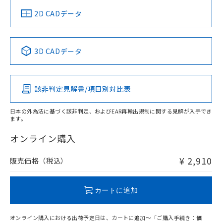
船舶規格）
船舶規格）
船舶規格）
船舶規格
中国 RoHS
注意事項・凡例
2D CADデータ
No
No
No
No
中国 RoHS表
※1 ※2
3D CADデータ
この製品の規格認証/適合状況ページへ
Pb
Hg
Cd
Cr(VI)
その他の認証はこちらのページからご検索ください
該非判定見解書/項目別対比表
O
O
O
O
日本の外為法に基づく該非判定、およびEAR再輸出規制に関する見解が入手でき
ます。
"対応済み"や非含有の記載がされた商品であっても、流通
在庫等で未対応品が混在する可能性があります。
オンライン購入
非含有品が必要な際は、弊社営業部門もしくは販売店へお
問い合わせください。
¥ 2,910
販売価格（税込）
この製品のRoHS/REACH対応状況ページへ
カートに追加
オンライン購入における出荷予定日は、カートに追加～「ご購入手続き：価