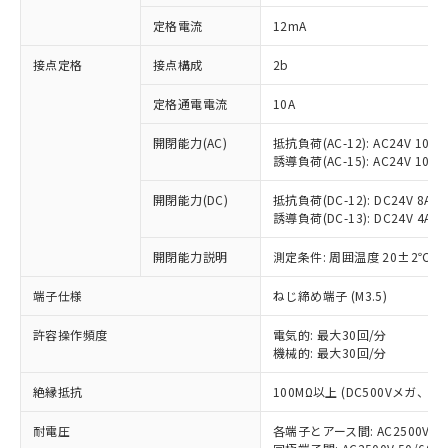
対応済み：EU RoHS指令（10物質）の
定格電流
12mA
非含有に対応した製品が提供可能な商品で
す。
接点定格
接点構成
2b
対応予定：EU RoHS指令（10物質）の非含
ご利用条件
有に対応した製品に切り替える予定のある
定格通電電流
10A
商品です。
対応予定なし：EU RoHS指令（10物質）の
開閉能力(AC)
抵抗負荷(AC-12): AC24V 10A/A
以下の条件をお読みいただき、同意のうえ
非含有に非対応の商品で、対応品を出す予
誘導負荷(AC-15): AC24V 10A/AC
ご利用ください。
定はありません。
調査・確認中：EU RoHS指令（10物質）の
開閉能力(DC)
抵抗負荷(DC-12): DC24V 8A/DC
本サービスは、当社制御機器事業取扱
※1 中国RoHS○×表
誘導負荷(DC-13): DC24V 4A/DC
非含有の対応状況を調査中または確認中の
商品の当社在庫状況および標準価格
商品です。
(税抜)を提供させていただくもので
開閉能力説明
測定条件: 周囲温度 20±2℃、
「○」：最大均質材料含有率が中国RoHSの
非該当品：ライセンス料など無形物で、有
す。
基準値以下であることを示します。
害物質有無と関係のない商品です。
当社制御機器事業取扱商品の中には、
端子仕様
ねじ締め端子 (M3.5)
「×」：最大均質材料含有率が中国RoHSの
仕入先様の事情により、非含有部品として
本サービスの対象外となる商品もある
基準値を超えていることを示します。
いたものが、含有品と判明した場合などや
当社は、これら貴社製品のうち、外国
ことをご了承ください。
許容操作頻度
電気的: 最大30回/分
「－」：未確認です。当社販売部門へお問
むを得ず変更することがあります。
為替および外国貿易法に定める商品
機械的: 最大30回/分
在庫状況および標準価格照会結果は、
い合わせください。
（以下｢規制貨物等」という）を輸出
記載している更新日時点での社内デー
*EU RoHS指令（10物質）：
または国外への提供する場合は、日本
絶縁抵抗
100MΩ以上 (DC500Vメガ、
記
タに基づき作成されるものであり、閲
説明
鉛(Pb) 1000ppm以下、 水銀(Hg) 1000ppm以下、 カド
*中国RoHS10物質の基準値 (GB/T26572)：
国政府の輸出許可(または役務取引許
号
覧された時点での実際の在庫および標
ミウム(Cd) 100ppm以下、
Pb(鉛) :1000ppm、 Hg(水銀) : 1000ppm、 Cd(カドミウ
耐電圧
各端子とアース間: AC2500V 50/
可)を取得するなどの必要な手続きを
六価クロム(Cr(Ⅵ)) 1000ppm以下、ポリ臭化ビフェニル
ム) : 100ppm、
準価格とは異なる場合があることをご