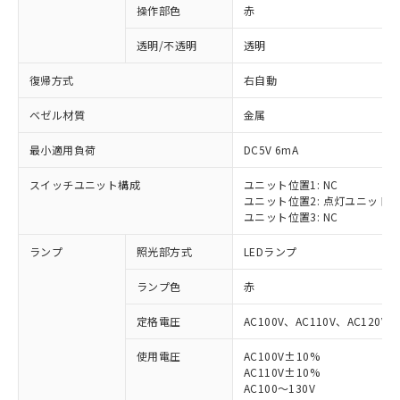
操作部色
赤
透明/不透明
透明
復帰方式
右自動
ベゼル材質
金属
最小適用負荷
DC5V 6mA
スイッチユニット構成
ユニット位置1: NC
ユニット位置2: 点灯ユニット
ユニット位置3: NC
ランプ
照光部方式
LEDランプ
ランプ色
赤
定格電圧
AC100V、AC110V、AC120V
使用電圧
AC100V±10%
※1 対応状況
AC110V±10%
AC100～130V