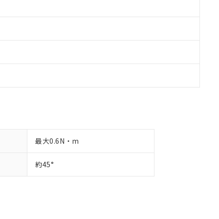
最大0.6N・m
約45°