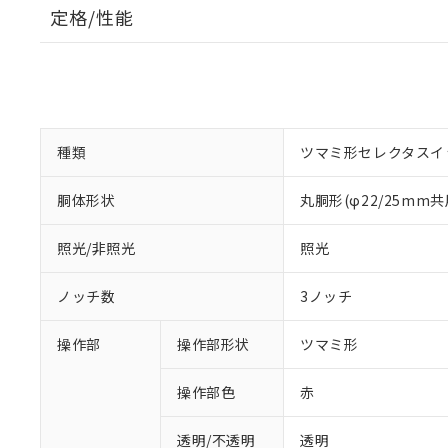
定格/性能
種類
ツマミ形セレクタスイ
胴体形状
丸胴形(φ22/25mm共
照光/非照光
照光
ノッチ数
3ノッチ
操作部
操作部形状
ツマミ形
操作部色
赤
透明/不透明
透明