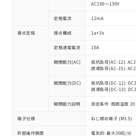
対応済み：EU
AC100～130V
対応予定：EU R
対応予定なし：EU
定格電流
12mA
調査・確認中：EU
ご利用条件
非該当品：ライセ
※1 中国RoHS
接点定格
接点構成
1a+1b
仕入先様の事情に
があります。
以下の条件をお読
「○」：最大均質
定格通電電流
10A
「×」：最大均質
本サービスは
当社は、これ
*EU RoHS指令（10物
「－」：未確認で
鉛(Pb) 1000ppm以下、
くものです。
う）を輸出ま
開閉能力(AC)
抵抗負荷(AC-12): AC24
記
説明
六価クロム(Cr(Ⅵ)) 1
当社制御機器
などの必要な
フタル酸ビス(2-エチルヘ
誘導負荷(AC-15): AC24V
号
*中国RoHS10物質の基準値 
ル（DBP） 1000ppm
在庫状況およ
当社は規制貨
Pb(鉛) :1000ppm、 Hg
但し、RoHS指令で産
のであり、閲
ます。
Cr(Ⅵ)(六価クロム) : 
フタル酸エステル類の４
開閉能力(DC)
抵抗負荷(DC-12): DC24
○
一定数以
DBP(フタル酸ジブチル) :
い。
当社は貴社製
DEHP(フタル酸ビス(2-エ
誘導負荷(DC-13): DC24
正式な納期状
置等に一切使
当社販売員に
※2 対応予定月
△
一定数に
当社は、貴社
オムロン制御
開閉能力説明
測定条件: 周囲温度 2
また当社は、
※2 環境保護使
在庫状況およ
部品在庫の切り替
たしません。
－
在庫なし
す。
「ｅ」：有害物質
端子仕様
ねじ締め端子 (M3.5)
機器販売
マイパーツ機
「10」：通常の
ている必要が
味します。
許容操作頻度
電気的: 最大30回/分
空
受注生産
お客様が当ウ