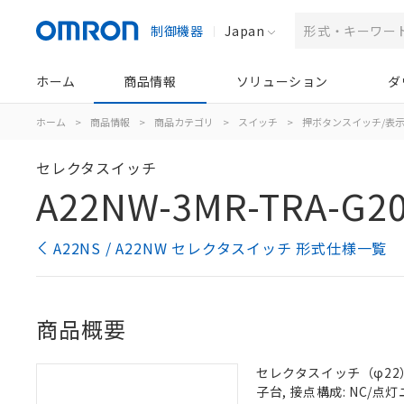
制御機器
Japan
ホーム
商品情報
ソリューション
ダ
ホーム
>
商品情報
>
商品カテゴリ
>
スイッチ
>
押ボタンスイッチ/表
セレクタスイッチ
A22NW-3MR-TRA-G2
A22NS / A22NW セレクタスイッチ 形式仕様一覧
商品概要
セレクタスイッチ（φ22）,
子台, 接点構成: NC/点灯ユ