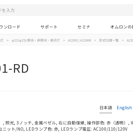
ウンロード
サポート
セミナ
オムロンの
示灯
>
φ22(φ25):照光・非照光・表示灯
>
A22NS / A22NW
>
形式仕様一覧
>
A22
01-RD
日本語
English
 照光, 3ノッチ, 金属ベゼル, 右に自動復帰, 操作部色: 赤（透明）, IP
ニット/NO, LEDランプ色: 赤, LEDランプ電圧: AC100/110/120V