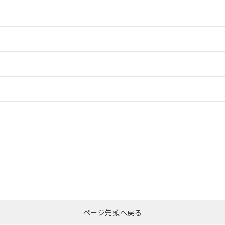
情報更新：2
情報更新：2
ードすることができます。
情報更新：
ログイン/会員登録
CCC認証
電波法
みください。
Yes
N/A
非含有証明書
※3
ページ先頭へ戻る
ダウンロードはこちら