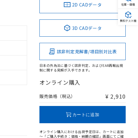
2D CADデータ
在庫・価格
無料テスト機
3D CADデータ
該非判定見解書/項目別対比表
日本の外為法に基づく該非判定、およびEAR再輸出規
制に関する見解が入手できます。
オンライン購入
¥ 2,910
販売価格（税込）
カートに追加
オンライン購入における出荷予定日は、カートに追加
～「ご購入手続き：価格・納期の確認」画面にてご確