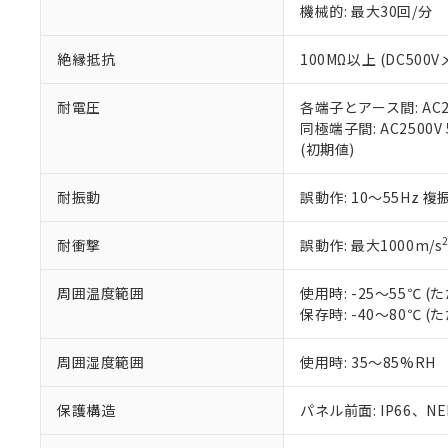
※3 非含有証明
「－」：未確認で
機械的: 最大30回/分
白
が、当社の製
さい。
下記の非含有証明
絶縁抵抗
100MΩ以上 (DC5
※当社の共同
いる法人を指
EU RoHS指令（
51物質の非含有証
耐電圧
各端子とアース間: AC250
※本証明書は発行
同極端子間: AC2500V
また、RoHS指
(初期値)
混在することから
既に当社にて対応
耐振動
誤動作: 10～55Hz 複
り割愛しておりま
耐衝撃
誤動作: 最大1000m/s
周囲温度範囲
使用時: -25～55℃
保存時: -40～80℃
周囲湿度範囲
使用時: 35～85%RH
保護構造
パネル前面: IP66、NEM