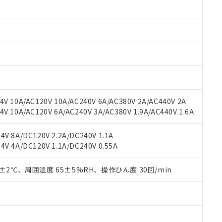
 RoHS指令（10物質）の非含有に対応した製品が提供可能な商品です
oHS指令（10物質）の非含有に対応した製品に切り替える予定のある
 RoHS指令（10物質）の非含有に非対応の商品で、対応品を出す予
 RoHS指令（10物質）の非含有の対応状況を調査中または確認中の
ンス料など無形物で、有害物質有無と関係のない商品です。
○×表
より、非含有部品としていたものが、含有品と判明した場合などやむ
みいただき、同意のうえご利用ください。
材料含有率が中国RoHSの基準値以下であることを示します。
材料含有率が中国RoHSの基準値を超えていることを示します。
、当社制御機器事業取扱商品の当社在庫状況および標準価格(税抜)
ら貴社製品のうち、外国為替および外国貿易法に定める商品（以下｢
質）：
す。当社販売部門へお問い合わせください。
 水銀(Hg) 1000ppm以下、 カドミウム(Cd) 100ppm以下、
たは国外への提供する場合は、日本国政府の輸出許可(または役務取
V 10A/AC120V 10A/AC240V 6A/AC380V 2A/AC440V 2A
000ppm以下、ポリ臭化ビフェニル類(PBB) 1000ppm以下、ポリ臭化ジフェニルエーテル類(P
事業取扱商品の中には、本サービスの対象外となる商品もあること
手続きをとります。
キシル) (DEHP)(別名：DOP) 1000ppm以下、フタル酸ブチルベンジル（BBP） 100
 10A/AC120V 6A/AC240V 3A/AC380V 1.9A/AC440V 1.6A
(GB/T26572)：
以下、フタル酸ジイソブチル (DIBP) 1000ppm以下
び標準価格照会結果は、記載している更新日時点での社内データに
物を破棄する場合は、完全に破砕するなど、違法に輸出されないよ
(水銀) : 1000ppm、 Cd(カドミウム) : 100ppm、
業用監視および制御機器に対する適用除外項目は除く。
覧された時点での実際の在庫および標準価格とは異なる場合がある
1000ppm、 PBBs(ポリ臭化ビフェニル類) : 1000ppm、 PBDEs(ポリ臭化ジフェニルエーテル類
物質については閾値を超える意図的な使用がないことを確認しています。
V 8A/DC120V 2.2A/DC240V 1.1A
上の在庫あり
 1000ppm、 DIBP(フタル酸ジイソブチル) : 1000ppm、 BBP(フタル酸ブチルベンジル) :
品を、核兵器、ミサイル、化学兵器、生物兵器またはその他武器並
チルヘキシル)) : 1000ppm
V 4A/DC120V 1.1A/DC240V 0.55A
況および標準価格はお客様のお取引先、またはお客様担当のオムロ
用いたしません。
ご相談ください。
は満たないが在庫あり
製品を第三者に販売する場合は、上記1、2および3の内容を当該第
機器販売店や当社販売拠点は「
販売ネットワーク
」をご確認くだ
0±2℃、周囲湿度 65±5%RH、操作ひん度 30回/min
販売先および販売に係わる関係者が違法に輸出するおそれがある場
用期限
び標準価格結果を当社の事前の承諾なく第三者に漏洩または開示し
え状況などにより、予定月が前後することがあります。
(最新の在庫状況については、お客様のお取引先、またはお客様担当
（10物質）のすべてが基準値以下であることを示します。
店・当社販売員にご確認ください)
能（部品リスト作成サービス）をご利用いただくには、I-Webメン
使用状況下において有害物質が外部に漏えいし、環境に深刻な影響を
あります。
機種、また在庫状況の情報を公開していない機種
ェブサイト上で当社にご登録された部品リストについて、当社およ