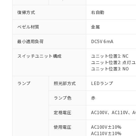
復帰方式
右自動
ベゼル材質
金属
最小適用負荷
DC5V 6mA
スイッチユニット構成
ユニット位置1: NC
ユニット位置2: 点灯
ユニット位置3: NO
ランプ
照光部方式
LEDランプ
ランプ色
赤
定格電圧
AC100V、AC110V、A
※1 対応状況
使用電圧
AC100V±10%
AC110V±10%