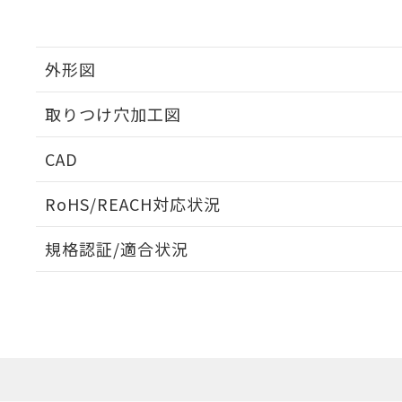
外形図
取りつけ穴加工図
CAD
ログイン/会員登録いただくと、CADデータをダウンロ
RoHS/REACH対応状況
規格認証/適合状況
EU RoHS
注意事項・凡例
UL認証
CSA認証
CEマーキング
ダウンロードデータをご利用いただく前に、以下を必ずお読
Yes
Yes
Yes
対応状況
対応予定月
※1
※2
ソフトウェアの使用条件
対応済み