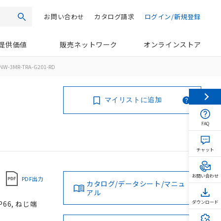
お問い合わせ
カタログ請求
ログイン/新規登録
検索
提供価値
販売ネットワーク
オンラインストア
NW-3MR-TRA-G201-RD
マイリストに追加
FAQ
チャット
お問い合わせ
PDF出力
カタログ/データシート/マニュ
アル
66, ねじ端
ダウンロード