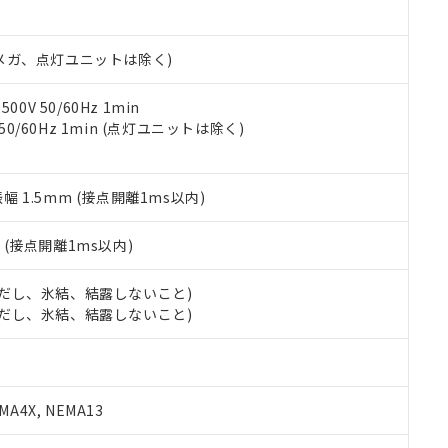
書ダウンロード
す。当社販売部門へお問い合わせください。
品・サービスに関するお客様との取引・商談に必要な範囲で利用す
合意する
キャンセル
書をダウンロードすることができます。
00Vメガ、点灯ユニットは除く)
利用者とは、
"個人情報の共同利用に関して"
の「1.共同利用者の
します。
10物質）の非含有証明書
明書（当社基準）
0V 50/60Hz 1min
日時点で非含有を証明するもので、過去に遡って非含有を証明するも
 50/60Hz 1min (点灯ユニットは除く)
令のフタル酸エステル類４物質の対応では、対応完了までの期間は出
備考欄に対応日を記載しておりました。
品への在庫切替を完了していることから、特段のことがない限り、20
振幅 1.5mm (接点開離1ms以内)
す。
2
(接点開離1ms以内)
 (ただし、氷結、結露しないこと)
 (ただし、氷結、結露しないこと)
A4X, NEMA13