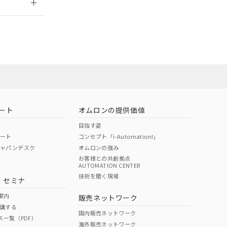
社担当オムロン
お問い合わせ
ート
オムロンの提供価値
目指す姿
ポート
コンセプト「i-Automation!」
ジャパンデスク
オムロンの強み
お客様との共創拠点
AUTOMATION CENTER
DIBP
BBP
DEHP
環境保護
技術を磨く現場
・セミナ
使用期限
案内
販売ネットワーク
講する
O
O
O
10
国内販売ネットワーク
ス一覧（PDF）
海外販売ネットワーク