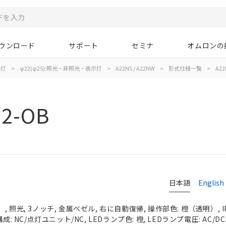
ウンロード
サポート
セミナ
オムロンの
示灯
>
φ22(φ25):照光・非照光・表示灯
>
A22NS / A22NW
>
形式仕様一覧
>
A22
02-OB
日本語
English
 照光, 3ノッチ, 金属ベゼル, 右に自動復帰, 操作部色: 橙（透明）, IP
成: NC/点灯ユニット/NC, LEDランプ色: 橙, LEDランプ電圧: AC/DC