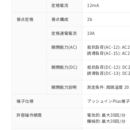
「○」：最大均質
定格電流
12mA
「×」：最大均質
本サービスは
当社は、これ
*EU RoHS指令（10物
「－」：未確認で
鉛(Pb) 1000ppm以下、
くものです。
う）を輸出ま
接点定格
接点構成
2b
記
説明
六価クロム(Cr(Ⅵ)) 1
当社制御機器
などの必要な
フタル酸ビス(2-エチルヘ
号
*中国RoHS10物質の基準値 
ル（DBP） 1000ppm
在庫状況およ
当社は規制貨
Pb(鉛) :1000ppm、 Hg
定格通電電流
10A
但し、RoHS指令で産
のであり、閲
ます。
Cr(Ⅵ)(六価クロム) : 
フタル酸エステル類の４
○
一定数以
DBP(フタル酸ジブチル) :
い。
当社は貴社製
DEHP(フタル酸ビス(2-エ
開閉能力(AC)
抵抗負荷(AC-12): AC24
正式な納期状
置等に一切使
誘導負荷(AC-15): AC24V
当社販売員に
※2 対応予定月
△
一定数に
当社は、貴社
オムロン制御
また当社は、
※2 環境保護使
在庫状況およ
部品在庫の切り替
たしません。
開閉能力(DC)
抵抗負荷(DC-12): DC24
－
在庫なし
す。
誘導負荷(DC-13): DC24
「ｅ」：有害物質
機器販売
マイパーツ機
「10」：通常の
ている必要が
味します。
開閉能力説明
測定条件: 周囲温度 2
空
受注生産
お客様が当ウ
※3 非含有証明
「－」：未確認で
白
が、当社の製
端子仕様
プッシュインPlus端
さい。
下記の非含有証明
※当社の共同
いる法人を指
許容操作頻度
電気的: 最大30回/分
EU RoHS指令（
機械的: 最大30回/分
51物質の非含有証
※本証明書は発行