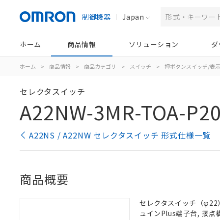
制御機器
Japan
ホーム
商品情報
ソリューション
ダ
ホーム
>
商品情報
>
商品カテゴリ
>
スイッチ
>
押ボタンスイッチ/表
セレクタスイッチ
A22NW-3MR-TOA-P2
A22NS / A22NW セレクタスイッチ 形式仕様一覧
商品概要
セレクタスイッチ（φ22）,
ュインPlus端子台, 接点構