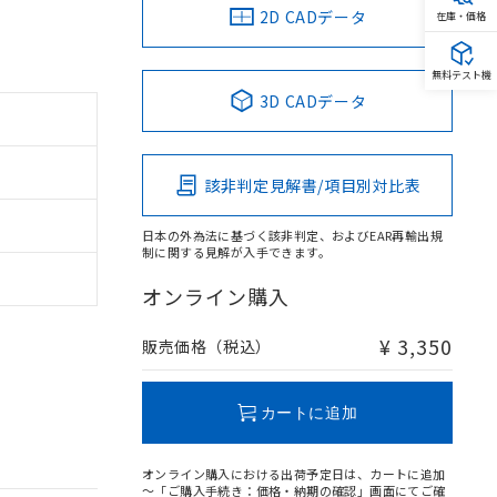
2D CADデータ
在庫・価格
無料テスト機
3D CADデータ
該非判定見解書/項目別対比表
日本の外為法に基づく該非判定、およびEAR再輸出規
制に関する見解が入手できます。
オンライン購入
¥ 3,350
販売価格（税込）
カートに追加
オンライン購入における出荷予定日は、カートに追加
～「ご購入手続き：価格・納期の確認」画面にてご確