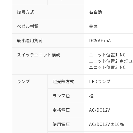
復帰方式
右自動
ベゼル材質
金属
最小適用負荷
DC5V 6mA
スイッチユニット構成
ユニット位置1: NC
ユニット位置2: 点灯
ユニット位置3: NC
※1 対応状況
ランプ
照光部方式
LEDランプ
対応済み：EU
ランプ色
橙
対応予定：EU R
対応予定なし：EU
定格電圧
AC/DC12V
調査・確認中：EU
ご利用条件
非該当品：ライセ
※1 中国RoHS
使用電圧
AC/DC12V±10%
仕入先様の事情に
があります。
以下の条件をお読