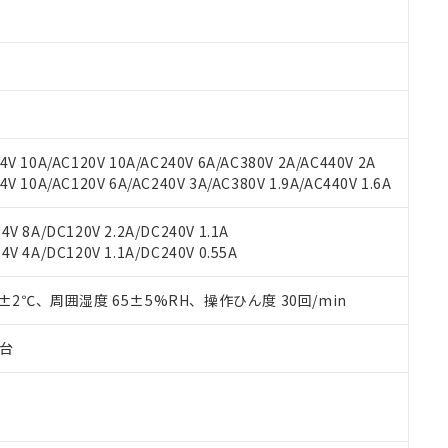
材料含有率が中国RoHSの基準値以下であることを示します。
材料含有率が中国RoHSの基準値を超えていることを示します。
、当社制御機器事業取扱商品の当社在庫状況および標準価格(税抜)
ら貴社製品のうち、外国為替および外国貿易法に定める商品（以下｢
質）：
す。当社販売部門へお問い合わせください。
 水銀(Hg) 1000ppm以下、 カドミウム(Cd) 100ppm以下、
たは国外への提供する場合は、日本国政府の輸出許可(または役務取
000ppm以下、ポリ臭化ビフェニル類(PBB) 1000ppm以下、ポリ臭化ジフェニルエーテル類(P
事業取扱商品の中には、本サービスの対象外となる商品もあること
手続きをとります。
キシル) (DEHP)(別名：DOP) 1000ppm以下、フタル酸ブチルベンジル（BBP） 100
(GB/T26572)：
以下、フタル酸ジイソブチル (DIBP) 1000ppm以下
び標準価格照会結果は、記載している更新日時点での社内データに
物を破棄する場合は、完全に破砕するなど、違法に輸出されないよ
(水銀) : 1000ppm、 Cd(カドミウム) : 100ppm、
業用監視および制御機器に対する適用除外項目は除く。
覧された時点での実際の在庫および標準価格とは異なる場合がある
1000ppm、 PBBs(ポリ臭化ビフェニル類) : 1000ppm、 PBDEs(ポリ臭化ジフェニルエーテル類
物質については閾値を超える意図的な使用がないことを確認しています。
上の在庫あり
 1000ppm、 DIBP(フタル酸ジイソブチル) : 1000ppm、 BBP(フタル酸ブチルベンジル) :
品を、核兵器、ミサイル、化学兵器、生物兵器またはその他武器並
チルヘキシル)) : 1000ppm
V 10A/AC120V 10A/AC240V 6A/AC380V 2A/AC440V 2A
況および標準価格はお客様のお取引先、またはお客様担当のオムロ
用いたしません。
 10A/AC120V 6A/AC240V 3A/AC380V 1.9A/AC440V 1.6A
ご相談ください。
は満たないが在庫あり
製品を第三者に販売する場合は、上記1、2および3の内容を当該第
機器販売店や当社販売拠点は「
販売ネットワーク
」をご確認くだ
販売先および販売に係わる関係者が違法に輸出するおそれがある場
用期限
び標準価格結果を当社の事前の承諾なく第三者に漏洩または開示し
え状況などにより、予定月が前後することがあります。
V 8A/DC120V 2.2A/DC240V 1.1A
(最新の在庫状況については、お客様のお取引先、またはお客様担当
V 4A/DC120V 1.1A/DC240V 0.55A
（10物質）のすべてが基準値以下であることを示します。
店・当社販売員にご確認ください)
能（部品リスト作成サービス）をご利用いただくには、I-Webメン
使用状況下において有害物質が外部に漏えいし、環境に深刻な影響を
あります。
0±2℃、周囲湿度 65±5%RH、操作ひん度 30回/min
機種、また在庫状況の情報を公開していない機種
ェブサイト上で当社にご登録された部品リストについて、当社およ
書ダウンロード
す。当社販売部門へお問い合わせください。
品・サービスに関するお客様との取引・商談に必要な範囲で利用す
合意する
キャンセル
子台
書をダウンロードすることができます。
利用者とは、
"個人情報の共同利用に関して"
の「1.共同利用者の
します。
10物質）の非含有証明書
明書（当社基準）
日時点で非含有を証明するもので、過去に遡って非含有を証明するも