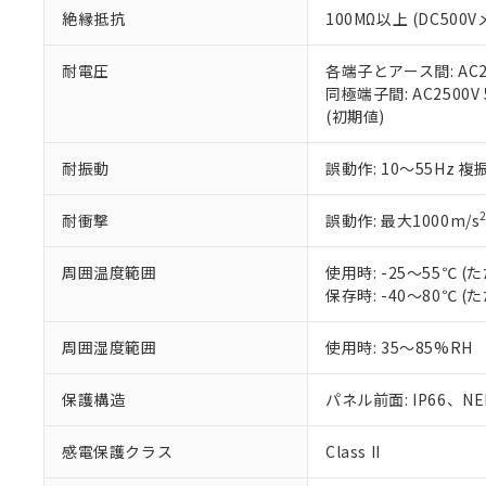
また、RoHS指
絶縁抵抗
100MΩ以上 (DC5
混在することから
既に当社にて対応
耐電圧
各端子とアース間: AC250
り割愛しておりま
同極端子間: AC2500V
(初期値)
耐振動
誤動作: 10～55Hz 複
耐衝撃
誤動作: 最大1000m/s
周囲温度範囲
使用時: -25～55℃
保存時: -40～80℃
周囲湿度範囲
使用時: 35～85%RH
保護構造
パネル前面: IP66、NEM
感電保護クラス
Class II