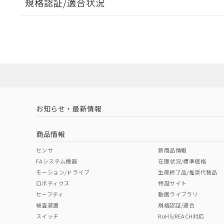
規格認証/適合状況
EU RoHS
注意事項・凡例
A22NW-3MR-TOA-P202-OBについての規格認証/
営業員または販売店にお問い合わせください。
ダウンロードデータをご利用いただく前に、以下を必ずお読
対応状況
対応予定月
※1
※2
ソフトウェアの使用条件
対応済み
お知らせ・最新情報
中国 RoHS
注意事項・凡例
商品情報
中国 RoHS表
※1 ※2
センサ
新商品情報
FAシステム機器
在庫状況/標準価格
Pb
Hg
Cd
Cr(V
モーション/ドライブ
生産終了品/推奨代替品
ロボティクス
特設サイト
セーフティ
動画ライブラリ
検査装置
規格認証/適合
X
O
O
O
スイッチ
RoHS/REACH対応