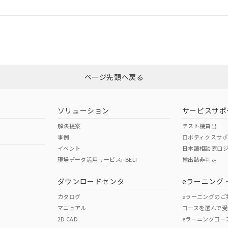
ログイン/会員登録
適合状況については、「カスタマーサポートセンタ お客様相談室」または貴
みください。
非含有証明書
※3
ページ先頭へ戻る
ダウンロードはこちら
ソリューション
サービスサポ
解決提案
テスト機貸出
事例
ロボティクスサ
イベント
日本語相談窓口
現場データ活用サービスi-BELT
輸出該非判定
I)
PBBs
PBDEs
DBP
ダウンロードセンタ
eラーニング
カタログ
eラーニングのご
マニュアル
コースを選んで受
O
O
O
2D CAD
eラーニングコー