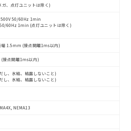
令のフタル酸エステル類４物質の対応では、対応完了までの期間は出
00Vメガ、点灯ユニットは除く)
備考欄に対応日を記載しておりました。
品への在庫切替を完了していることから、特段のことがない限り、20
0V 50/60Hz 1min
す。
 50/60Hz 1min (点灯ユニットは除く)
振幅 1.5mm (接点開離1ms以内)
2
(接点開離1ms以内)
 (ただし、氷結、結露しないこと)
 (ただし、氷結、結露しないこと)
A4X, NEMA13