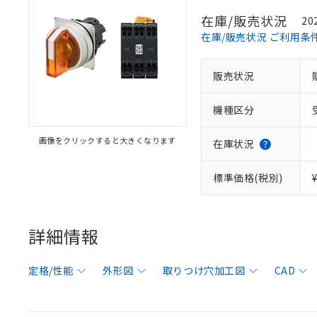
在庫/販売状況
20
在庫/販売状況 ご利用条
販売状況
機種区分
画像をクリックすると大きくなります
在庫状況
標準価格(税別)
詳細情報
定格/性能
外形図
取りつけ穴加工図
CAD