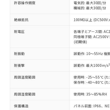
空
受注生産
お客様が当ウ
※3 非含有証明
許容操作頻度
電気的: 最大30回/分
「－」：未確認で
白
が、当社の製
機械的: 最大30回/分
さい。
下記の非含有証明
※当社の共同
絶縁抵抗
100MΩ以上 (DC5
いる法人を指
EU RoHS指令（
51物質の非含有証
耐電圧
各端子とアース間: AC250
※本証明書は発行
同極端子間: AC2500V
また、RoHS指
(初期値)
混在することから
既に当社にて対応
耐振動
誤動作: 10～55Hz 複
り割愛しておりま
耐衝撃
誤動作: 最大1000m/s
周囲温度範囲
使用時: -25～55℃
保存時: -40～80℃
周囲湿度範囲
使用時: 35～85%RH
保護構造
パネル前面: IP66、NEM