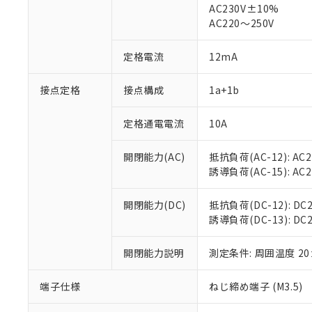
AC230V±10%
対応済み：EU
AC220～250V
対応予定：EU R
対応予定なし：EU
調査・確認中：EU
定格電流
12mA
ご利用条件
非該当品：ライセ
※1 中国RoHS
仕入先様の事情に
接点定格
接点構成
1a+1b
があります。
以下の条件をお読
「○」：最大均質
「×」：最大均質
定格通電電流
10A
本サービスは
当社は、これ
*EU RoHS指令（10物
「－」：未確認で
鉛(Pb) 1000ppm以下、
くものです。
う）を輸出ま
記
説明
六価クロム(Cr(Ⅵ)) 1
開閉能力(AC)
抵抗負荷(AC-12): AC24
当社制御機器
などの必要な
フタル酸ビス(2-エチルヘ
号
*中国RoHS10物質の基準値 
ル（DBP） 1000ppm
誘導負荷(AC-15): AC24V
在庫状況およ
当社は規制貨
Pb(鉛) :1000ppm、 Hg
但し、RoHS指令で産
のであり、閲
ます。
Cr(Ⅵ)(六価クロム) : 
フタル酸エステル類の４
○
一定数以
DBP(フタル酸ジブチル) :
い。
当社は貴社製
開閉能力(DC)
抵抗負荷(DC-12): DC24
DEHP(フタル酸ビス(2-エ
正式な納期状
置等に一切使
誘導負荷(DC-13): DC24
当社販売員に
※2 対応予定月
△
一定数に
当社は、貴社
オムロン制御
また当社は、
※2 環境保護使
開閉能力説明
測定条件: 周囲温度 2
在庫状況およ
部品在庫の切り替
たしません。
－
在庫なし
す。
「ｅ」：有害物質
機器販売
端子仕様
ねじ締め端子 (M3.5)
マイパーツ機
「10」：通常の
ている必要が
味します。