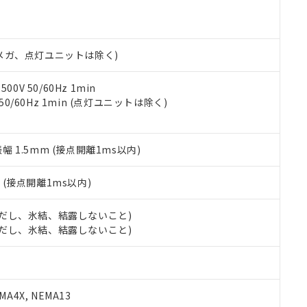
機種、また在庫状況の情報を公開していない機種
ェブサイト上で当社にご登録された部品リストについて、当社およ
書ダウンロード
す。当社販売部門へお問い合わせください。
品・サービスに関するお客様との取引・商談に必要な範囲で利用す
合意する
キャンセル
書をダウンロードすることができます。
利用者とは、
"個人情報の共同利用に関して"
の「1.共同利用者の
00Vメガ、点灯ユニットは除く)
します。
10物質）の非含有証明書
明書（当社基準）
0V 50/60Hz 1min
日時点で非含有を証明するもので、過去に遡って非含有を証明するも
 50/60Hz 1min (点灯ユニットは除く)
令のフタル酸エステル類４物質の対応では、対応完了までの期間は出
備考欄に対応日を記載しておりました。
品への在庫切替を完了していることから、特段のことがない限り、20
振幅 1.5mm (接点開離1ms以内)
す。
2
(接点開離1ms以内)
 (ただし、氷結、結露しないこと)
 (ただし、氷結、結露しないこと)
A4X, NEMA13