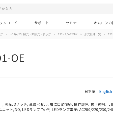
ウンロード
サポート
セミナ
オムロンの
示灯
>
φ22(φ25):照光・非照光・表示灯
>
A22NS / A22NW
>
形式仕様一覧
>
A22
01-OE
日本語
English
 照光, 3ノッチ, 金属ベゼル, 右に自動復帰, 操作部色: 橙（透明）, IP
ニット/NO, LEDランプ色: 橙, LEDランプ電圧: AC200/220/230/24