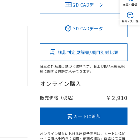
2D CADデータ
在庫・価格
無料テスト機
3D CADデータ
該非判定見解書/項目別対比表
日本の外為法に基づく該非判定、およびEAR再輸出規
制に関する見解が入手できます。
オンライン購入
¥ 2,910
販売価格（税込）
カートに追加
オンライン購入における出荷予定日は、カートに追加
～「ご購入手続き：価格・納期の確認」画面にてご確