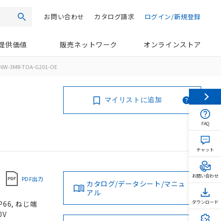
お問い合わせ
カタログ請求
ログイン/新規登録
検索
提供価値
販売ネットワーク
オンラインストア
NW-3MR-TOA-G201-OE
マイリストに追加
FAQ
チャット
お問い合わせ
PDF出力
カタログ/データシート/マニュ
アル
66, ねじ端
ダウンロード
0V