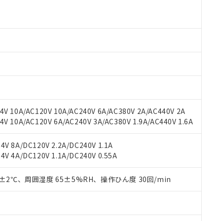
 RoHS指令（10物質）の非含有に対応した製品が提供可能な商品です
oHS指令（10物質）の非含有に対応した製品に切り替える予定のある
 RoHS指令（10物質）の非含有に非対応の商品で、対応品を出す予
 RoHS指令（10物質）の非含有の対応状況を調査中または確認中の
ンス料など無形物で、有害物質有無と関係のない商品です。
○×表
より、非含有部品としていたものが、含有品と判明した場合などやむ
みいただき、同意のうえご利用ください。
材料含有率が中国RoHSの基準値以下であることを示します。
材料含有率が中国RoHSの基準値を超えていることを示します。
、当社制御機器事業取扱商品の当社在庫状況および標準価格(税抜)
ら貴社製品のうち、外国為替および外国貿易法に定める商品（以下｢
質）：
す。当社販売部門へお問い合わせください。
 水銀(Hg) 1000ppm以下、 カドミウム(Cd) 100ppm以下、
たは国外への提供する場合は、日本国政府の輸出許可(または役務取
000ppm以下、ポリ臭化ビフェニル類(PBB) 1000ppm以下、ポリ臭化ジフェニルエーテル類(P
V 10A/AC120V 10A/AC240V 6A/AC380V 2A/AC440V 2A
事業取扱商品の中には、本サービスの対象外となる商品もあること
手続きをとります。
キシル) (DEHP)(別名：DOP) 1000ppm以下、フタル酸ブチルベンジル（BBP） 100
(GB/T26572)：
以下、フタル酸ジイソブチル (DIBP) 1000ppm以下
 10A/AC120V 6A/AC240V 3A/AC380V 1.9A/AC440V 1.6A
び標準価格照会結果は、記載している更新日時点での社内データに
物を破棄する場合は、完全に破砕するなど、違法に輸出されないよ
(水銀) : 1000ppm、 Cd(カドミウム) : 100ppm、
業用監視および制御機器に対する適用除外項目は除く。
覧された時点での実際の在庫および標準価格とは異なる場合がある
1000ppm、 PBBs(ポリ臭化ビフェニル類) : 1000ppm、 PBDEs(ポリ臭化ジフェニルエーテル類
物質については閾値を超える意図的な使用がないことを確認しています。
上の在庫あり
 1000ppm、 DIBP(フタル酸ジイソブチル) : 1000ppm、 BBP(フタル酸ブチルベンジル) :
品を、核兵器、ミサイル、化学兵器、生物兵器またはその他武器並
V 8A/DC120V 2.2A/DC240V 1.1A
チルヘキシル)) : 1000ppm
況および標準価格はお客様のお取引先、またはお客様担当のオムロ
用いたしません。
V 4A/DC120V 1.1A/DC240V 0.55A
ご相談ください。
は満たないが在庫あり
製品を第三者に販売する場合は、上記1、2および3の内容を当該第
機器販売店や当社販売拠点は「
販売ネットワーク
」をご確認くだ
販売先および販売に係わる関係者が違法に輸出するおそれがある場
用期限
0±2℃、周囲湿度 65±5%RH、操作ひん度 30回/min
び標準価格結果を当社の事前の承諾なく第三者に漏洩または開示し
え状況などにより、予定月が前後することがあります。
(最新の在庫状況については、お客様のお取引先、またはお客様担当
（10物質）のすべてが基準値以下であることを示します。
店・当社販売員にご確認ください)
能（部品リスト作成サービス）をご利用いただくには、I-Webメン
使用状況下において有害物質が外部に漏えいし、環境に深刻な影響を
あります。