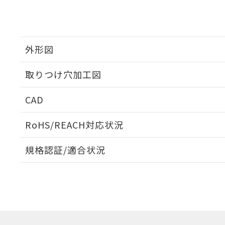
外形図
取りつけ穴加工図
CAD
ログイン/会員登録いただくと、CADデータをダウンロ
RoHS/REACH対応状況
規格認証/適合状況
EU RoHS
注意事項・凡例
UL認証
CSA認証
CEマーキング
ダウンロードデータをご利用いただく前に、以下を必ずお読
Yes
Yes
Yes
対応状況
対応予定月
※1
※2
ソフトウェアの使用条件
対応済み