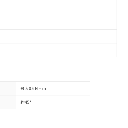
最大0.6N・m
約45°