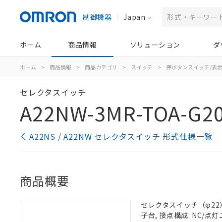
制御機器
Japan
ホーム
商品情報
ソリューション
ダ
ホーム
>
商品情報
>
商品カテゴリ
>
スイッチ
>
押ボタンスイッチ/表
セレクタスイッチ
A22NW-3MR-TOA-G2
A22NS / A22NW セレクタスイッチ 形式仕様一覧
商品概要
セレクタスイッチ（φ22）,
子台, 接点構成: NC/点灯ユ