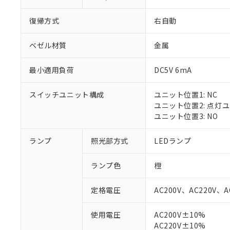
復帰方式
右自動
ベゼル材質
金属
最小適用負荷
DC5V 6mA
スイッチユニット構成
ユニット位置1: NC
ユニット位置2: 点灯
ユニット位置3: NO
ランプ
照光部方式
LEDランプ
ランプ色
橙
定格電圧
AC200V、AC220V、A
使用電圧
AC200V±10%
※1 対応状況
AC220V±10%