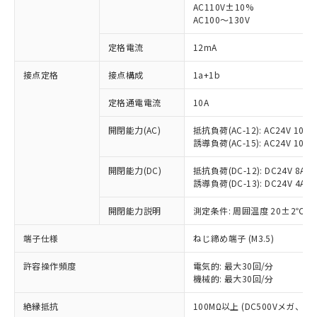
AC110V±10%
AC100～130V
定格電流
12mA
※1 対応状況
接点定格
接点構成
1a+1b
対応済み：EU RoHS指令（10物質）の
定格通電電流
10A
非含有に対応した製品が提供可能な商品で
す。
開閉能力(AC)
抵抗負荷(AC-12): AC24V 10A/A
対応予定：EU RoHS指令（10物質）の非含
誘導負荷(AC-15): AC24V 10A/AC
ご利用条件
有に対応した製品に切り替える予定のある
商品です。
開閉能力(DC)
抵抗負荷(DC-12): DC24V 8A/DC
対応予定なし：EU RoHS指令（10物質）の
誘導負荷(DC-13): DC24V 4A/DC
以下の条件をお読みいただき、同意のうえ
非含有に非対応の商品で、対応品を出す予
ご利用ください。
開閉能力説明
測定条件: 周囲温度 20±2℃、
定はありません。
調査・確認中：EU RoHS指令（10物質）の
本サービスは、当社制御機器事業取扱
端子仕様
※1 中国RoHS○×表
ねじ締め端子 (M3.5)
非含有の対応状況を調査中または確認中の
商品の当社在庫状況および標準価格
商品です。
(税抜)を提供させていただくもので
許容操作頻度
電気的: 最大30回/分
「○」：最大均質材料含有率が中国RoHSの
非該当品：ライセンス料など無形物で、有
す。
機械的: 最大30回/分
基準値以下であることを示します。
害物質有無と関係のない商品です。
当社制御機器事業取扱商品の中には、
「×」：最大均質材料含有率が中国RoHSの
仕入先様の事情により、非含有部品として
絶縁抵抗
100MΩ以上 (DC500Vメガ、
本サービスの対象外となる商品もある
基準値を超えていることを示します。
いたものが、含有品と判明した場合などや