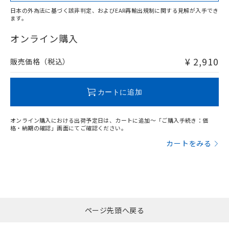
日本の外為法に基づく該非判定、およびEAR再輸出規制に関する見解が入手でき
ます。
"対応済み"や非含有の記載がされた商品であっても、流通
在庫等で未対応品が混在する可能性があります。
オンライン購入
非含有品が必要な際は、弊社営業部門もしくは販売店へお
問い合わせください。
¥ 2,910
販売価格（税込）
この製品のRoHS/REACH対応状況ページへ
カートに追加
オンライン購入における出荷予定日は、カートに追加～「ご購入手続き：価
格・納期の確認」画面にてご確認ください。
カートをみる
ページ先頭へ戻る