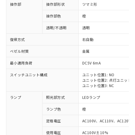
操作部
操作部形状
ツマミ形
操作部色
橙
透明/不透明
透明
復帰方式
右自動
ベゼル材質
金属
最小適用負荷
DC5V 6mA
スイッチユニット構成
ユニット位置1: NO
ユニット位置2: 点灯ユニット
ユニット位置3: NC
ランプ
照光部方式
LEDランプ
ランプ色
橙
定格電圧
AC100V、AC110V、AC120V
使用電圧
AC100V±10%