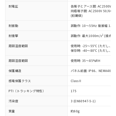
当社は、これら貴社製品のうち、外国
ことをご了承ください。
「－」：未確認です。当社販売部門へお問
むを得ず変更することがあります。
為替および外国貿易法に定める商品
耐電圧
各端子とアース間: AC2500V 50/
在庫状況および標準価格照会結果は、
い合わせください。
同極端子間: AC2500V 50/60
（以下｢規制貨物等」という）を輸出
記載している更新日時点での社内デー
(初期値)
*EU RoHS指令（10物質）：
または国外への提供する場合は、日本
記
タに基づき作成されるものであり、閲
説明
鉛(Pb) 1000ppm以下、 水銀(Hg) 1000ppm以下、 カド
*中国RoHS10物質の基準値 (GB/T26572)：
国政府の輸出許可(または役務取引許
号
覧された時点での実際の在庫および標
ミウム(Cd) 100ppm以下、
Pb(鉛) :1000ppm、 Hg(水銀) : 1000ppm、 Cd(カドミウ
耐振動
誤動作: 10～55Hz 複振幅 1.
可)を取得するなどの必要な手続きを
六価クロム(Cr(Ⅵ)) 1000ppm以下、ポリ臭化ビフェニル
ム) : 100ppm、
準価格とは異なる場合があることをご
類(PBB) 1000ppm以下、ポリ臭化ジフェニルエーテル類
Cr(Ⅵ)(六価クロム) : 1000ppm、 PBBs(ポリ臭化ビフェ
とります。
了承ください。
2
耐衝撃
(PBDE) 1000ppm以下、フタル酸ビス(2-エチルヘキシ
誤動作: 最大1000m/s
(接点開
○
一定数以上の在庫あり
ニル類) : 1000ppm、 PBDEs(ポリ臭化ジフェニルエーテ
当社は規制貨物を破棄する場合は、完
ル) (DEHP)(別名：DOP) 1000ppm以下、フタル酸ブチ
正式な納期状況および標準価格はお客
ル類) : 1000ppm、
ルベンジル（BBP） 1000ppm以下、フタル酸ジブチル
全に破砕するなど、違法に輸出されな
DBP(フタル酸ジブチル) : 1000ppm、 DIBP(フタル酸ジ
様のお取引先、またはお客様担当のオ
周囲温度範囲
使用時: -25～55℃ (ただし
（DBP） 1000ppm以下、フタル酸ジイソブチル
イソブチル) : 1000ppm、 BBP(フタル酸ブチルベンジ
△
一定数には満たないが在庫あり
いよう必要な手段を講じます。
保存時: -40～80℃ (ただし
ムロン制御機器販売店・当社販売員に
(DIBP) 1000ppm以下
ル) : 1000ppm、
当社は貴社製品を、核兵器、ミサイ
但し、RoHS指令で産業用監視および制御機器に対する
DEHP(フタル酸ビス(2-エチルヘキシル)) : 1000ppm
ご相談ください。
適用除外項目は除く。
ル、化学兵器、生物兵器またはその他
周囲湿度範囲
使用時: 35～85%RH
－
在庫なし(最新の在庫状況につ
オムロン制御機器販売店や当社販売拠
フタル酸エステル類の４物質については閾値を超える意
武器並びにこれらの製造装置等に一切
いては、お客様のお取引先、ま
図的な使用がないことを確認しています。
点は「
販売ネットワーク
」をご確認
※2 環境保護使用期限
保護構造
パネル前面: IP66、NEMA4X, N
使用いたしません。
たはお客様担当のオムロン制御
ください。
当社は、貴社製品を第三者に販売する
機器販売店・当社販売員にご確
在庫状況および標準価格結果を当社の
感電保護クラス
Class II
※2 対応予定月
「ｅ」：有害物質（10物質）のすべてが基
場合は、上記1、2および3の内容を当
認ください)
事前の承諾なく第三者に漏洩または開
準値以下であることを示します。
該第三者に通知します。また当社は、
示しないようお願いします。
PTI（トラッキング特性）
175
部品在庫の切り替え状況などにより、予定
「10」：通常の使用状況下において有害物
販売先および販売に係わる関係者が違
マイパーツ機能（部品リスト作成サー
空
受注生産機種、また在庫状況の
月が前後することがあります。
質が外部に漏えいし、環境に深刻な影響を
法に輸出するおそれがある場合は、取
ビス）をご利用いただくには、I-Web
白
情報を公開していない機種
汚染度
3 (EN60947-5-1)
及ぼさない年数を意味します。
り引きをいたしません。
メンバーズにご登録されている必要が
「－」：未確認です。当社販売部門へお問
あります。
質量
約60g
い合わせください。