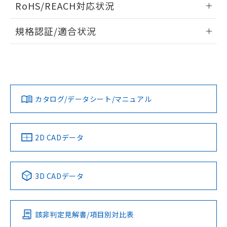
RoHS/REACH対応状況
ドすることができます。
情報更新：2026/7/29
規格認証/適合状況
ログイン/会員登録
EU RoHS
注意事項・凡例
UL認証
CSA認証
CEマーキング
Yes
Yes
Yes
対応状況
対応予定月
※1
※2
ダウンロードデータをご利用いただく前に、以下を必ずお読
みください。
カタログ/データシート/マニュアル
対応済み
ソフトウェアの使用条件
LR型式承認
DNV型式承認
BV型式承認
KR型式承
（イギリス
（ノルウェー
（フランス
（韓国
船舶規格）
船舶規格）
船舶規格）
船舶規格
中国 RoHS
注意事項・凡例
2D CADデータ
No
No
No
No
中国 RoHS表
※1 ※2
3D CADデータ
この製品の規格認証/適合状況ページへ
Pb
Hg
Cd
Cr(VI)
その他の認証はこちらのページからご検索ください
該非判定見解書/項目別対比表
O
O
O
O