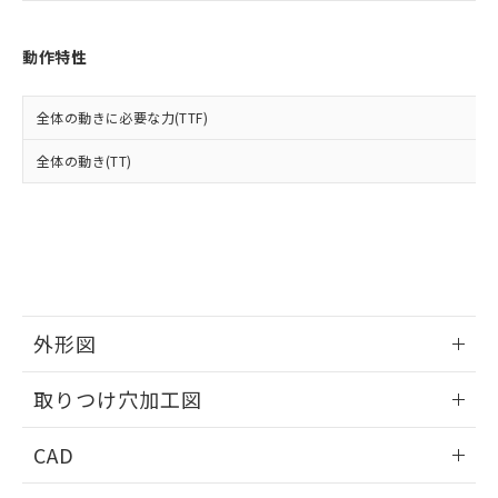
お客様が当ウェブサイト上で当社にご
※3 非含有証明書ダウンロード
登録された部品リストについて、当社
および当社の共同利用者が、当社の製
動作特性
下記の非含有証明書をダウンロードするこ
品・サービスに関するお客様との取
とができます。
合意する
キャンセル
引・商談に必要な範囲で利用すること
全体の動きに必要な力(TTF)
をご了承ください。
EU RoHS指令（10物質）の非含有証明書
※当社の共同利用者とは、
"個人情報
51物質の非含有証明書（当社基準）
全体の動き(TT)
の共同利用に関して"
の「1.共同利
※本証明書は発行日時点で非含有を証明す
用者の範囲」に記載されている法人を
るもので、過去に遡って非含有を証明する
指します。
ものではありません。
また、RoHS指令のフタル酸エステル類４
物質の対応では、対応完了までの期間は出
荷製品に未対応品が混在することから備考
欄に対応日を記載しておりました。
外形図
既に当社にて対応品への在庫切替を完了
していることから、特段のことがない限
情報更新：2026/05/21
り、2022年1月12日より割愛しておりま
取りつけ穴加工図
す。
情報更新：2026/05/21
CAD
ログイン/会員登録いただくと、CADデータをダウンロー