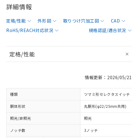
詳細情報
定格/性能
外形図
取りつけ穴加工図
CAD
RoHS/REACH対応状況
規格認証/適合状況
定格/性能
情報更新：2026/05/21
種類
ツマミ形セレクタスイッチ
胴体形状
丸胴形(φ22/25mm共用)
照光/非照光
照光
ノッチ数
3ノッチ