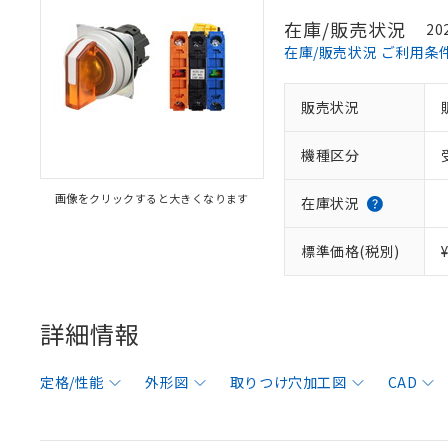
在庫/販売状況
20
在庫/販売状況 ご利用条
販売状況
機種区分
画像をクリックすると大きくなります
在庫状況
標準価格(税別)
詳細情報
定格/性能
外形図
取りつけ穴加工図
CAD