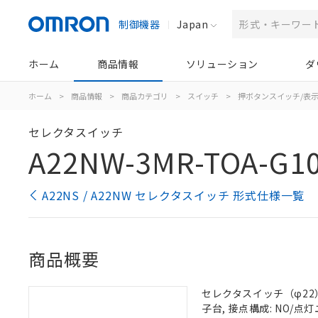
制御機器
Japan
ホーム
商品情報
ソリューション
ダ
ホーム
>
商品情報
>
商品カテゴリ
>
スイッチ
>
押ボタンスイッチ/表
セレクタスイッチ
A22NW-3MR-TOA-G1
A22NS / A22NW セレクタスイッチ 形式仕様一覧
商品概要
セレクタスイッチ（φ22）,
子台, 接点構成: NO/点灯ユ