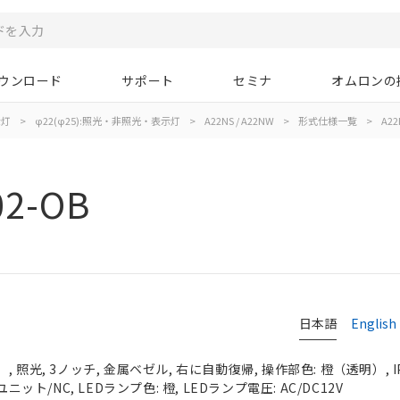
ウンロード
サポート
セミナ
オムロンの
示灯
>
φ22(φ25):照光・非照光・表示灯
>
A22NS / A22NW
>
形式仕様一覧
>
A22
02-OB
日本語
English
 照光, 3ノッチ, 金属ベゼル, 右に自動復帰, 操作部色: 橙（透明）, IP
ニット/NC, LEDランプ色: 橙, LEDランプ電圧: AC/DC12V