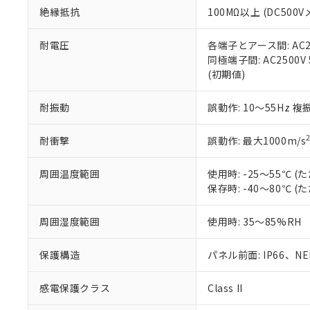
絶縁抵抗
100MΩ以上 (DC5
さい。
下記の非含有証明
※当社の共同
いる法人を指
EU RoHS指令（
耐電圧
各端子とアース間: AC250
51物質の非含有証
同極端子間: AC2500V
※本証明書は発行
(初期値)
また、RoHS指
混在することから
耐振動
誤動作: 10～55Hz 複
既に当社にて対応
り割愛しておりま
耐衝撃
誤動作: 最大1000m/s
周囲温度範囲
使用時: -25～55℃
保存時: -40～80℃
周囲湿度範囲
使用時: 35～85%RH
保護構造
パネル前面: IP66、NEM
感電保護クラス
Class II