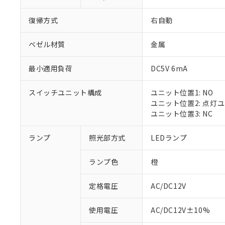
復帰方式
右自動
ベゼル材質
金属
最小適用負荷
DC5V 6mA
スイッチユニット構成
ユニット位置1: NO
ユニット位置2: 点灯
ユニット位置3: NC
ランプ
照光部方式
LEDランプ
ランプ色
橙
定格電圧
AC/DC12V
※1 対応状況
使用電圧
AC/DC12V±10%
対応済み：EU