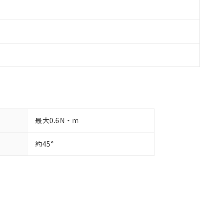
最大0.6N・m
約45°