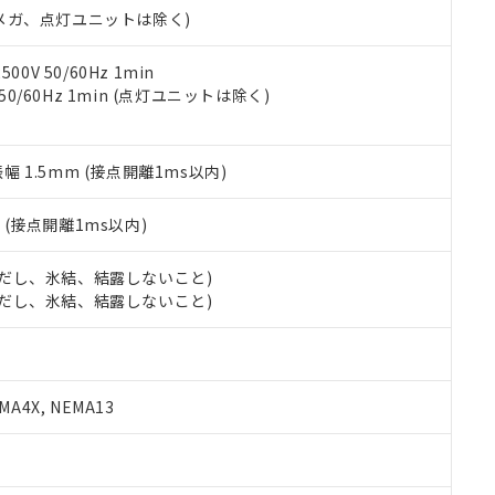
合意する
キャンセル
00Vメガ、点灯ユニットは除く)
書をダウンロードすることができます。
利用者とは、
"個人情報の共同利用に関して"
の「1.共同利用者の
します。
10物質）の非含有証明書
0V 50/60Hz 1min
明書（当社基準）
 50/60Hz 1min (点灯ユニットは除く)
日時点で非含有を証明するもので、過去に遡って非含有を証明するも
令のフタル酸エステル類４物質の対応では、対応完了までの期間は出
備考欄に対応日を記載しておりました。
振幅 1.5mm (接点開離1ms以内)
品への在庫切替を完了していることから、特段のことがない限り、20
す。
2
(接点開離1ms以内)
 (ただし、氷結、結露しないこと)
 (ただし、氷結、結露しないこと)
A4X, NEMA13