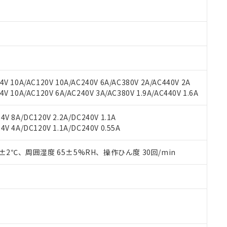
oHS指令（10物質）の非含有に対応した製品に切り替える予定のある
 RoHS指令（10物質）の非含有に非対応の商品で、対応品を出す予
 RoHS指令（10物質）の非含有の対応状況を調査中または確認中の
ンス料など無形物で、有害物質有無と関係のない商品です。
○×表
より、非含有部品としていたものが、含有品と判明した場合などやむ
みいただき、同意のうえご利用ください。
材料含有率が中国RoHSの基準値以下であることを示します。
材料含有率が中国RoHSの基準値を超えていることを示します。
、当社制御機器事業取扱商品の当社在庫状況および標準価格(税抜)
ら貴社製品のうち、外国為替および外国貿易法に定める商品（以下｢
質）：
V 10A/AC120V 10A/AC240V 6A/AC380V 2A/AC440V 2A
す。当社販売部門へお問い合わせください。
 水銀(Hg) 1000ppm以下、 カドミウム(Cd) 100ppm以下、
たは国外への提供する場合は、日本国政府の輸出許可(または役務取
 10A/AC120V 6A/AC240V 3A/AC380V 1.9A/AC440V 1.6A
000ppm以下、ポリ臭化ビフェニル類(PBB) 1000ppm以下、ポリ臭化ジフェニルエーテル類(P
事業取扱商品の中には、本サービスの対象外となる商品もあること
手続きをとります。
キシル) (DEHP)(別名：DOP) 1000ppm以下、フタル酸ブチルベンジル（BBP） 100
(GB/T26572)：
以下、フタル酸ジイソブチル (DIBP) 1000ppm以下
び標準価格照会結果は、記載している更新日時点での社内データに
物を破棄する場合は、完全に破砕するなど、違法に輸出されないよ
(水銀) : 1000ppm、 Cd(カドミウム) : 100ppm、
業用監視および制御機器に対する適用除外項目は除く。
V 8A/DC120V 2.2A/DC240V 1.1A
覧された時点での実際の在庫および標準価格とは異なる場合がある
1000ppm、 PBBs(ポリ臭化ビフェニル類) : 1000ppm、 PBDEs(ポリ臭化ジフェニルエーテル類
物質については閾値を超える意図的な使用がないことを確認しています。
V 4A/DC120V 1.1A/DC240V 0.55A
上の在庫あり
 1000ppm、 DIBP(フタル酸ジイソブチル) : 1000ppm、 BBP(フタル酸ブチルベンジル) :
品を、核兵器、ミサイル、化学兵器、生物兵器またはその他武器並
チルヘキシル)) : 1000ppm
況および標準価格はお客様のお取引先、またはお客様担当のオムロ
用いたしません。
ご相談ください。
0±2℃、周囲湿度 65±5%RH、操作ひん度 30回/min
は満たないが在庫あり
製品を第三者に販売する場合は、上記1、2および3の内容を当該第
機器販売店や当社販売拠点は「
販売ネットワーク
」をご確認くだ
販売先および販売に係わる関係者が違法に輸出するおそれがある場
用期限
び標準価格結果を当社の事前の承諾なく第三者に漏洩または開示し
え状況などにより、予定月が前後することがあります。
(最新の在庫状況については、お客様のお取引先、またはお客様担当
（10物質）のすべてが基準値以下であることを示します。
店・当社販売員にご確認ください)
能（部品リスト作成サービス）をご利用いただくには、I-Webメン
使用状況下において有害物質が外部に漏えいし、環境に深刻な影響を
あります。
機種、また在庫状況の情報を公開していない機種
ェブサイト上で当社にご登録された部品リストについて、当社およ
書ダウンロード
す。当社販売部門へお問い合わせください。
品・サービスに関するお客様との取引・商談に必要な範囲で利用す