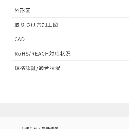
外形図
取りつけ穴加工図
CAD
ログイン/会員登録いただくと、CADデータをダウンロ
RoHS/REACH対応状況
規格認証/適合状況
EU RoHS
注意事項・凡例
UL認証
CSA認証
CEマーキング
ダウンロードデータをご利用いただく前に、以下を必ずお読
Yes
Yes
Yes
対応状況
対応予定月
※1
※2
ソフトウェアの使用条件
対応済み
LR型式承認
DNV型式承認
BV型式承認
KR
（イギリス
（ノルウェー
（フランス
（
お知らせ・最新情報