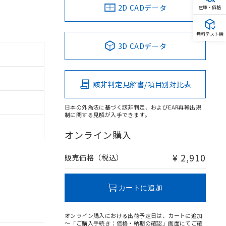
2D CADデータ
在庫・価格
無料テスト機
3D CADデータ
該非判定見解書/項目別対比表
日本の外為法に基づく該非判定、およびEAR再輸出規
制に関する見解が入手できます。
オンライン購入
¥ 2,910
販売価格（税込）
カートに追加
オンライン購入における出荷予定日は、カートに追加
～「ご購入手続き：価格・納期の確認」画面にてご確