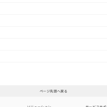
情報更新：2
情報更新：2
ードすることができます。
情報更新：
ログイン/会員登録
CCC認証
電波法
みください。
Yes
N/A
非含有証明書
※3
ページ先頭へ戻る
ダウンロードはこちら
型式承認
NK型式承認
ABS型式承認
韓国
（日本
（アメリカ
ソリューション
サービスサポ