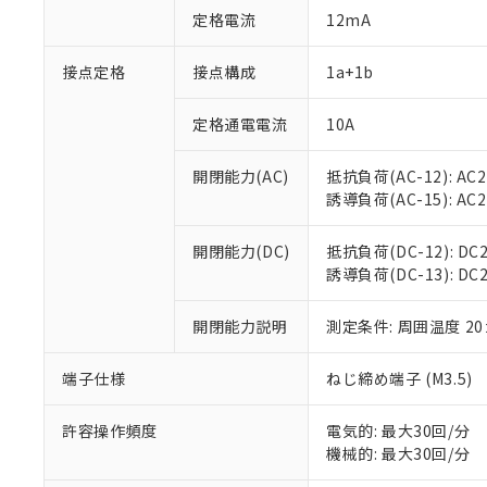
対応予定：EU R
定格電流
12mA
対応予定なし：EU
調査・確認中：EU
ご利用条件
接点定格
接点構成
1a+1b
非該当品：ライセ
※1 中国RoHS
仕入先様の事情に
があります。
定格通電電流
10A
以下の条件をお読
「○」：最大均質
「×」：最大均質
本サービスは
当社は、これ
*EU RoHS指令（10物
開閉能力(AC)
抵抗負荷(AC-12): AC24
「－」：未確認で
鉛(Pb) 1000ppm以下、
くものです。
う）を輸出ま
誘導負荷(AC-15): AC24V
記
説明
六価クロム(Cr(Ⅵ)) 1
当社制御機器
などの必要な
フタル酸ビス(2-エチルヘ
号
*中国RoHS10物質の基準値 
ル（DBP） 1000ppm
在庫状況およ
当社は規制貨
Pb(鉛) :1000ppm、 Hg
但し、RoHS指令で産
開閉能力(DC)
抵抗負荷(DC-12): DC24
のであり、閲
ます。
Cr(Ⅵ)(六価クロム) : 
フタル酸エステル類の４
誘導負荷(DC-13): DC24
○
一定数以
DBP(フタル酸ジブチル) :
い。
当社は貴社製
DEHP(フタル酸ビス(2-エ
正式な納期状
置等に一切使
当社販売員に
※2 対応予定月
開閉能力説明
測定条件: 周囲温度 2
△
一定数に
当社は、貴社
オムロン制御
また当社は、
※2 環境保護使
在庫状況およ
部品在庫の切り替
たしません。
端子仕様
ねじ締め端子 (M3.5)
－
在庫なし
す。
「ｅ」：有害物質
機器販売
マイパーツ機
「10」：通常の
許容操作頻度
電気的: 最大30回/分
ている必要が
味します。
機械的: 最大30回/分
空
受注生産
お客様が当ウ
※3 非含有証明
「－」：未確認で
白
が、当社の製