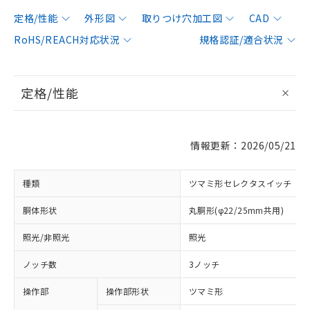
定格/性能
外形図
取りつけ穴加工図
CAD
RoHS/REACH対応状況
規格認証/適合状況
定格/性能
情報更新：2026/05/21
種類
ツマミ形セレクタスイッチ
胴体形状
丸胴形(φ22/25mm共用)
照光/非照光
照光
ノッチ数
3ノッチ
操作部
操作部形状
ツマミ形