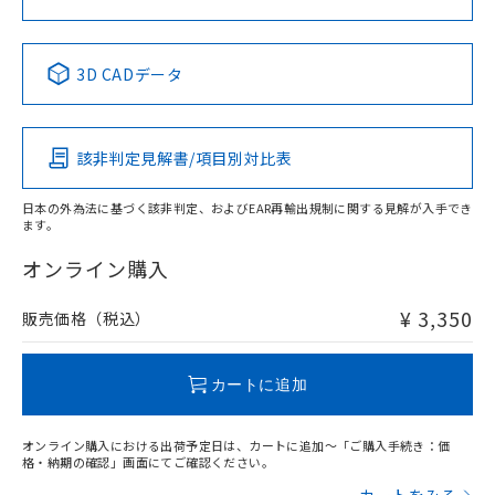
中国 RoHS表
※1 ※2
3D CADデータ
Pb
Hg
Cd
Cr(VI)
該非判定見解書/項目別対比表
X
O
O
O
日本の外為法に基づく該非判定、およびEAR再輸出規制に関する見解が入手でき
ます。
"対応済み"や非含有の記載がされた商品であっても、流通
在庫等で未対応品が混在する可能性があります。
オンライン購入
非含有品が必要な際は、弊社営業部門もしくは販売店へお
問い合わせください。
¥ 3,350
販売価格（税込）
この製品のRoHS/REACH対応状況ページへ
カートに追加
オンライン購入における出荷予定日は、カートに追加～「ご購入手続き：価
格・納期の確認」画面にてご確認ください。