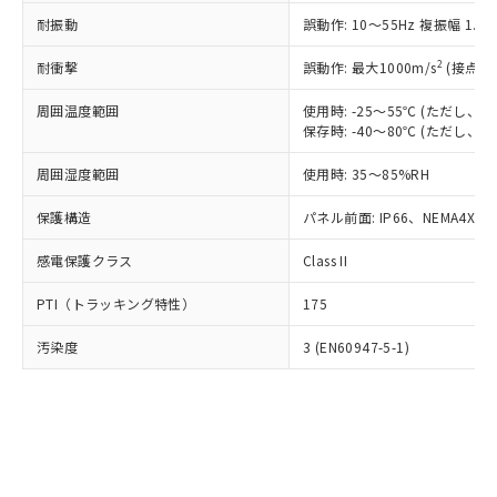
○
一定数以上の在庫あり
ニル類) : 1000ppm、 PBDEs(ポリ臭化ジフェニルエーテ
当社は規制貨物を破棄する場合は、完
ル) (DEHP)(別名：DOP) 1000ppm以下、フタル酸ブチ
正式な納期状況および標準価格はお客
ル類) : 1000ppm、
耐振動
誤動作: 10～55Hz 複振幅 1.
ルベンジル（BBP） 1000ppm以下、フタル酸ジブチル
全に破砕するなど、違法に輸出されな
DBP(フタル酸ジブチル) : 1000ppm、 DIBP(フタル酸ジ
様のお取引先、またはお客様担当のオ
（DBP） 1000ppm以下、フタル酸ジイソブチル
イソブチル) : 1000ppm、 BBP(フタル酸ブチルベンジ
△
一定数には満たないが在庫あり
いよう必要な手段を講じます。
ムロン制御機器販売店・当社販売員に
(DIBP) 1000ppm以下
2
耐衝撃
ル) : 1000ppm、
誤動作: 最大1000m/s
(接点開
当社は貴社製品を、核兵器、ミサイ
但し、RoHS指令で産業用監視および制御機器に対する
DEHP(フタル酸ビス(2-エチルヘキシル)) : 1000ppm
ご相談ください。
適用除外項目は除く。
ル、化学兵器、生物兵器またはその他
－
在庫なし(最新の在庫状況につ
オムロン制御機器販売店や当社販売拠
周囲温度範囲
使用時: -25～55℃ (ただし
フタル酸エステル類の４物質については閾値を超える意
武器並びにこれらの製造装置等に一切
いては、お客様のお取引先、ま
図的な使用がないことを確認しています。
保存時: -40～80℃ (ただし
点は「
販売ネットワーク
」をご確認
※2 環境保護使用期限
使用いたしません。
たはお客様担当のオムロン制御
ください。
当社は、貴社製品を第三者に販売する
周囲湿度範囲
使用時: 35～85%RH
機器販売店・当社販売員にご確
在庫状況および標準価格結果を当社の
※2 対応予定月
「ｅ」：有害物質（10物質）のすべてが基
場合は、上記1、2および3の内容を当
認ください)
事前の承諾なく第三者に漏洩または開
準値以下であることを示します。
保護構造
パネル前面: IP66、NEMA4X, N
該第三者に通知します。また当社は、
示しないようお願いします。
部品在庫の切り替え状況などにより、予定
「10」：通常の使用状況下において有害物
販売先および販売に係わる関係者が違
マイパーツ機能（部品リスト作成サー
空
受注生産機種、また在庫状況の
感電保護クラス
Class II
月が前後することがあります。
質が外部に漏えいし、環境に深刻な影響を
法に輸出するおそれがある場合は、取
ビス）をご利用いただくには、I-Web
白
情報を公開していない機種
及ぼさない年数を意味します。
り引きをいたしません。
メンバーズにご登録されている必要が
PTI（トラッキング特性）
175
「－」：未確認です。当社販売部門へお問
あります。
い合わせください。
お客様が当ウェブサイト上で当社にご
汚染度
3 (EN60947-5-1)
※3 非含有証明書ダウンロード
登録された部品リストについて、当社
および当社の共同利用者が、当社の製
下記の非含有証明書をダウンロードするこ
品・サービスに関するお客様との取
とができます。
合意する
キャンセル
引・商談に必要な範囲で利用すること
をご了承ください。
EU RoHS指令（10物質）の非含有証明書
※当社の共同利用者とは、
"個人情報