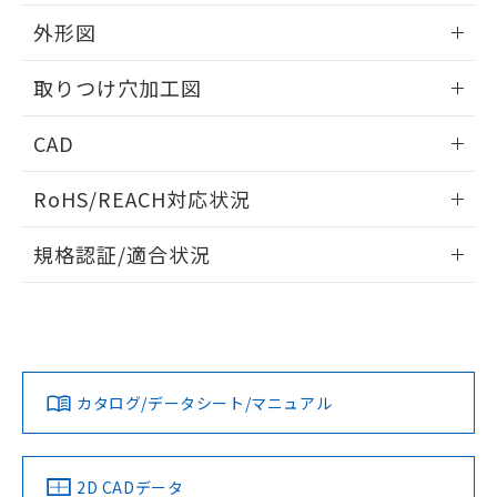
51物質の非含有証明書（当社基準）
の共同利用に関して"
の「1.共同利
※本証明書は発行日時点で非含有を証明す
外形図
用者の範囲」に記載されている法人を
るもので、過去に遡って非含有を証明する
指します。
ものではありません。
情報更新：2026/05/21
取りつけ穴加工図
また、RoHS指令のフタル酸エステル類４
物質の対応では、対応完了までの期間は出
情報更新：2026/05/21
CAD
荷製品に未対応品が混在することから備考
欄に対応日を記載しておりました。
ログイン/会員登録いただくと、CADデータをダウンロー
既に当社にて対応品への在庫切替を完了
RoHS/REACH対応状況
ドすることができます。
していることから、特段のことがない限
り、2022年1月12日より割愛しておりま
情報更新：2026/7/29
規格認証/適合状況
す。
ログイン/会員登録
EU RoHS
注意事項・凡例
A22NW-3MR-TGA-P202-GBについての規格認証/適合状況に
ついては、「カスタマーサポートセンタ お客様相談室」また
は貴社担当オムロン営業員または販売店にお問い合わせくだ
対応状況
対応予定月
※1
※2
さい。
ダウンロードデータをご利用いただく前に、以下を必ずお読
みください。
カタログ/データシート/マニュアル
対応済み
ソフトウェアの使用条件
お問い合わせ
中国 RoHS
注意事項・凡例
2D CADデータ