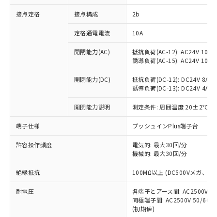
非含有に対応した製品が提供可能な商品で
接点定格
接点構成
2b
す。
対応予定：EU RoHS指令（10物質）の非含
ご利用条件
定格通電電流
10A
有に対応した製品に切り替える予定のある
商品です。
開閉能力(AC)
抵抗負荷(AC-12): AC24V 10A/A
対応予定なし：EU RoHS指令（10物質）の
誘導負荷(AC-15): AC24V 10A/AC
以下の条件をお読みいただき、同意のうえ
非含有に非対応の商品で、対応品を出す予
ご利用ください。
定はありません。
開閉能力(DC)
抵抗負荷(DC-12): DC24V 8A/DC
調査・確認中：EU RoHS指令（10物質）の
誘導負荷(DC-13): DC24V 4A/DC
本サービスは、当社制御機器事業取扱
※1 中国RoHS○×表
非含有の対応状況を調査中または確認中の
商品の当社在庫状況および標準価格
開閉能力説明
測定条件: 周囲温度 20±2℃、
商品です。
(税抜)を提供させていただくもので
「○」：最大均質材料含有率が中国RoHSの
非該当品：ライセンス料など無形物で、有
す。
端子仕様
プッシュインPlus端子台
基準値以下であることを示します。
害物質有無と関係のない商品です。
当社制御機器事業取扱商品の中には、
「×」：最大均質材料含有率が中国RoHSの
仕入先様の事情により、非含有部品として
本サービスの対象外となる商品もある
許容操作頻度
電気的: 最大30回/分
基準値を超えていることを示します。
いたものが、含有品と判明した場合などや
当社は、これら貴社製品のうち、外国
ことをご了承ください。
機械的: 最大30回/分
「－」：未確認です。当社販売部門へお問
むを得ず変更することがあります。
為替および外国貿易法に定める商品
在庫状況および標準価格照会結果は、
い合わせください。
（以下｢規制貨物等」という）を輸出
絶縁抵抗
100MΩ以上 (DC500Vメガ、
記載している更新日時点での社内デー
*EU RoHS指令（10物質）：
または国外への提供する場合は、日本
記
タに基づき作成されるものであり、閲
説明
鉛(Pb) 1000ppm以下、 水銀(Hg) 1000ppm以下、 カド
*中国RoHS10物質の基準値 (GB/T26572)：
国政府の輸出許可(または役務取引許
耐電圧
各端子とアース間: AC2500V 50/
号
覧された時点での実際の在庫および標
ミウム(Cd) 100ppm以下、
Pb(鉛) :1000ppm、 Hg(水銀) : 1000ppm、 Cd(カドミウ
同極端子間: AC2500V 50/60
可)を取得するなどの必要な手続きを
六価クロム(Cr(Ⅵ)) 1000ppm以下、ポリ臭化ビフェニル
ム) : 100ppm、
準価格とは異なる場合があることをご
類(PBB) 1000ppm以下、ポリ臭化ジフェニルエーテル類
(初期値)
Cr(Ⅵ)(六価クロム) : 1000ppm、 PBBs(ポリ臭化ビフェ
とります。
了承ください。
(PBDE) 1000ppm以下、フタル酸ビス(2-エチルヘキシ