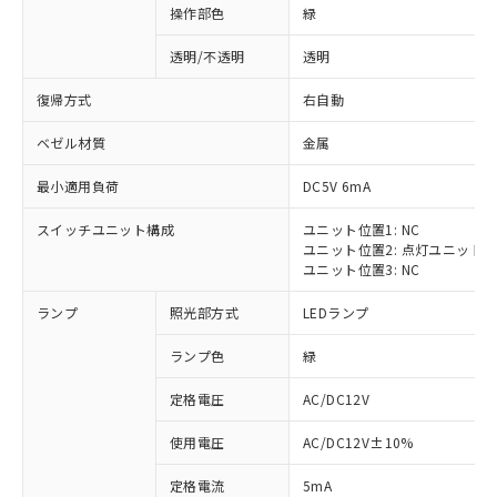
操作部色
緑
透明/不透明
透明
復帰方式
右自動
ベゼル材質
金属
最小適用負荷
DC5V 6mA
スイッチユニット構成
ユニット位置1: NC
ユニット位置2: 点灯ユニット
ユニット位置3: NC
ランプ
照光部方式
LEDランプ
ランプ色
緑
定格電圧
AC/DC12V
※1 対応状況
使用電圧
AC/DC12V±10%
定格電流
5mA
対応済み：EU RoHS指令（10物質）の