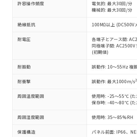
51物質の非含有証
許容操作頻度
電気的: 最大30回/分
※本証明書は発行
機械的: 最大30回/分
また、RoHS指
混在することから
絶縁抵抗
100MΩ以上 (DC5
既に当社にて対応
り割愛しておりま
耐電圧
各端子とアース間: AC250
同極端子間: AC2500V
(初期値)
耐振動
誤動作: 10～55Hz 複
耐衝撃
誤動作: 最大1000m/s
周囲温度範囲
使用時: -25～55℃
保存時: -40～80℃
周囲湿度範囲
使用時: 35～85%RH
保護構造
パネル前面: IP66、NEM