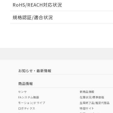
ログイン/会員登録いただくと、CADデータをダウンロ
RoHS/REACH対応状況
規格認証/適合状況
EU RoHS
注意事項・凡例
UL認証
CSA認証
CEマーキング
ダウンロードデータをご利用いただく前に、以下を必ずお読
Yes
Yes
Yes
対応状況
対応予定月
※1
※2
ソフトウェアの使用条件
対応済み
LR型式承認
DNV型式承認
BV型式承認
KR
（イギリス
（ノルウェー
（フランス
（
お知らせ・最新情報
中国 RoHS
注意事項・凡例
船舶規格）
船舶規格）
船舶規格）
船
商品情報
No
No
No
No
中国 RoHS表
※1 ※2
センサ
新商品情報
FAシステム機器
在庫状況/標準価格
Pb
Hg
Cd
Cr(V
モーション/ドライブ
生産終了品/推奨代替品
ロボティクス
特設サイト