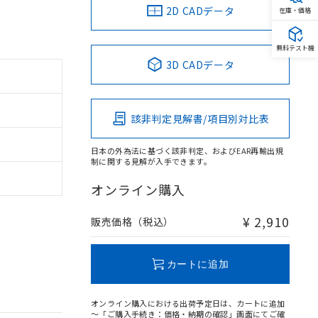
2D CADデータ
在庫・価格
無料テスト機
3D CADデータ
該非判定見解書/項目別対比表
日本の外為法に基づく該非判定、およびEAR再輸出規
制に関する見解が入手できます。
オンライン購入
¥ 2,910
販売価格（税込）
カートに追加
オンライン購入における出荷予定日は、カートに追加
～「ご購入手続き：価格・納期の確認」画面にてご確