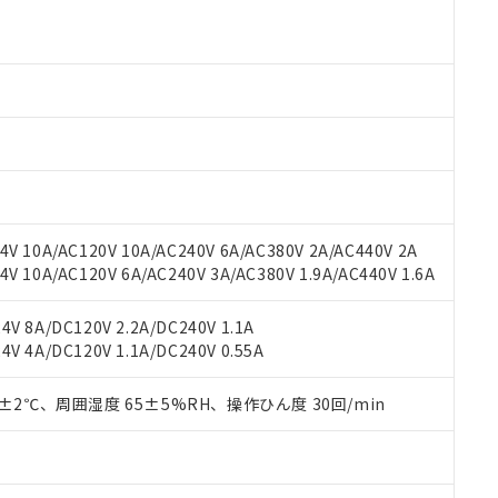
より、非含有部品としていたものが、含有品と判明した場合などやむ
みいただき、同意のうえご利用ください。
材料含有率が中国RoHSの基準値以下であることを示します。
材料含有率が中国RoHSの基準値を超えていることを示します。
、当社制御機器事業取扱商品の当社在庫状況および標準価格(税抜)
ら貴社製品のうち、外国為替および外国貿易法に定める商品（以下｢
質）：
す。当社販売部門へお問い合わせください。
 水銀(Hg) 1000ppm以下、 カドミウム(Cd) 100ppm以下、
たは国外への提供する場合は、日本国政府の輸出許可(または役務取
000ppm以下、ポリ臭化ビフェニル類(PBB) 1000ppm以下、ポリ臭化ジフェニルエーテル類(P
事業取扱商品の中には、本サービスの対象外となる商品もあること
手続きをとります。
キシル) (DEHP)(別名：DOP) 1000ppm以下、フタル酸ブチルベンジル（BBP） 100
(GB/T26572)：
以下、フタル酸ジイソブチル (DIBP) 1000ppm以下
び標準価格照会結果は、記載している更新日時点での社内データに
物を破棄する場合は、完全に破砕するなど、違法に輸出されないよ
(水銀) : 1000ppm、 Cd(カドミウム) : 100ppm、
業用監視および制御機器に対する適用除外項目は除く。
覧された時点での実際の在庫および標準価格とは異なる場合がある
1000ppm、 PBBs(ポリ臭化ビフェニル類) : 1000ppm、 PBDEs(ポリ臭化ジフェニルエーテル類
物質については閾値を超える意図的な使用がないことを確認しています。
上の在庫あり
 1000ppm、 DIBP(フタル酸ジイソブチル) : 1000ppm、 BBP(フタル酸ブチルベンジル) :
品を、核兵器、ミサイル、化学兵器、生物兵器またはその他武器並
チルヘキシル)) : 1000ppm
況および標準価格はお客様のお取引先、またはお客様担当のオムロ
用いたしません。
ご相談ください。
は満たないが在庫あり
製品を第三者に販売する場合は、上記1、2および3の内容を当該第
V 10A/AC120V 10A/AC240V 6A/AC380V 2A/AC440V 2A
機器販売店や当社販売拠点は「
販売ネットワーク
」をご確認くだ
販売先および販売に係わる関係者が違法に輸出するおそれがある場
用期限
 10A/AC120V 6A/AC240V 3A/AC380V 1.9A/AC440V 1.6A
び標準価格結果を当社の事前の承諾なく第三者に漏洩または開示し
え状況などにより、予定月が前後することがあります。
(最新の在庫状況については、お客様のお取引先、またはお客様担当
（10物質）のすべてが基準値以下であることを示します。
店・当社販売員にご確認ください)
V 8A/DC120V 2.2A/DC240V 1.1A
能（部品リスト作成サービス）をご利用いただくには、I-Webメン
使用状況下において有害物質が外部に漏えいし、環境に深刻な影響を
V 4A/DC120V 1.1A/DC240V 0.55A
あります。
機種、また在庫状況の情報を公開していない機種
ェブサイト上で当社にご登録された部品リストについて、当社およ
書ダウンロード
す。当社販売部門へお問い合わせください。
品・サービスに関するお客様との取引・商談に必要な範囲で利用す
0±2℃、周囲湿度 65±5%RH、操作ひん度 30回/min
合意する
キャンセル
書をダウンロードすることができます。
利用者とは、
"個人情報の共同利用に関して"
の「1.共同利用者の
します。
10物質）の非含有証明書