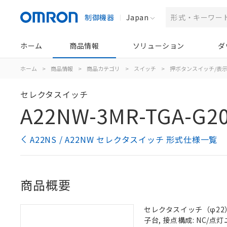
制御機器
Japan
ホーム
商品情報
ソリューション
ダ
ホーム
>
商品情報
>
商品カテゴリ
>
スイッチ
>
押ボタンスイッチ/表
セレクタスイッチ
A22NW-3MR-TGA-G2
A22NS / A22NW セレクタスイッチ 形式仕様一覧
商品概要
セレクタスイッチ（φ22）,
子台, 接点構成: NC/点灯ユ