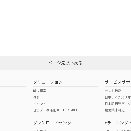
ードすることができます。
情報更新：
ログイン/会員登録
CCC認証
電波法
みください。
Yes
N/A
非含有証明書
※3
ページ先頭へ戻る
ダウンロードはこちら
型式承認
NK型式承認
ABS型式承認
韓国
（日本
（アメリカ
ソリューション
サービスサポ
舶規格）
船舶規格）
船舶規格）
解決提案
テスト機貸出
事例
ロボティクスサ
No
No
イベント
日本語相談窓口
現場データ活用サービスi-BELT
輸出該非判定
I)
PBBs
PBDEs
DBP
ダウンロードセンタ
eラーニング
この製品の規格認証/適合
その他の認証はこちらのページからご