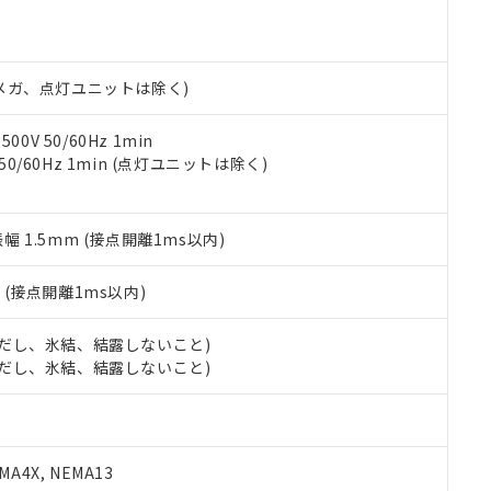
明書（当社基準）
日時点で非含有を証明するもので、過去に遡って非含有を証明するも
令のフタル酸エステル類４物質の対応では、対応完了までの期間は出
備考欄に対応日を記載しておりました。
00Vメガ、点灯ユニットは除く)
品への在庫切替を完了していることから、特段のことがない限り、20
す。
0V 50/60Hz 1min
 50/60Hz 1min (点灯ユニットは除く)
振幅 1.5mm (接点開離1ms以内)
2
(接点開離1ms以内)
 (ただし、氷結、結露しないこと)
 (ただし、氷結、結露しないこと)
A4X, NEMA13