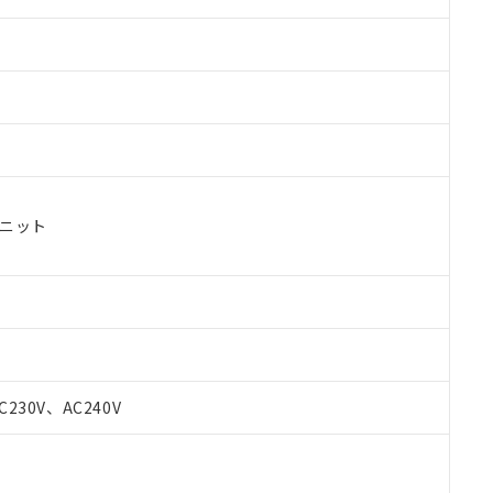
ユニット
 RoHS指令（10物質）の非含有に対応した製品が提供可能な商品です
oHS指令（10物質）の非含有に対応した製品に切り替える予定のある
C230V、AC240V
 RoHS指令（10物質）の非含有に非対応の商品で、対応品を出す予
 RoHS指令（10物質）の非含有の対応状況を調査中または確認中の
ンス料など無形物で、有害物質有無と関係のない商品です。
○×表