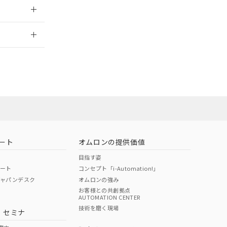
2026/7/29
ート
オムロンの提供価値
目指す姿
ポート
コンセプト「i-Automation!」
ジャパンデスク
オムロンの強み
お客様との共創拠点
AUTOMATION CENTER
DIBP
BBP
DEHP
環境保護
技術を磨く現場
・セミナ
状況ページへ
使用期限
検索ください