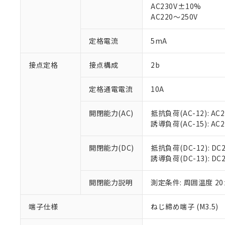
仕入先様の事情に
AC230V±10%
があります。
以下の条件をお読
AC220～250V
「○」：最大均質
「×」：最大均質
本サービスは
当社は、これ
*EU RoHS指令（10物
定格電流
5mA
「－」：未確認で
鉛(Pb) 1000ppm以下、
くものです。
う）を輸出ま
記
説明
六価クロム(Cr(Ⅵ)) 1
当社制御機器
などの必要な
フタル酸ビス(2-エチルヘ
号
*中国RoHS10物質の基準値 
接点定格
接点構成
2b
ル（DBP） 1000ppm
在庫状況およ
当社は規制貨
Pb(鉛) :1000ppm、 Hg
但し、RoHS指令で産
のであり、閲
ます。
Cr(Ⅵ)(六価クロム) : 
フタル酸エステル類の４
○
一定数以
DBP(フタル酸ジブチル) :
い。
当社は貴社製
定格通電電流
10A
DEHP(フタル酸ビス(2-エ
正式な納期状
置等に一切使
当社販売員に
※2 対応予定月
△
一定数に
当社は、貴社
開閉能力(AC)
抵抗負荷(AC-12): AC24
オムロン制御
また当社は、
※2 環境保護使
誘導負荷(AC-15): AC24V
在庫状況およ
部品在庫の切り替
たしません。
－
在庫なし
す。
「ｅ」：有害物質
機器販売
開閉能力(DC)
抵抗負荷(DC-12): DC24
マイパーツ機
「10」：通常の
誘導負荷(DC-13): DC24
ている必要が
味します。
空
受注生産
お客様が当ウ
※3 非含有証明
「－」：未確認で
白
が、当社の製
開閉能力説明
測定条件: 周囲温度 2
さい。
下記の非含有証明
※当社の共同
端子仕様
ねじ締め端子 (M3.5)
いる法人を指
EU RoHS指令（