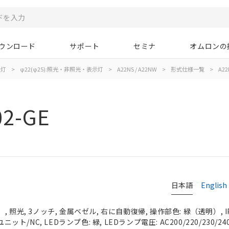
ウンロード
サポート
セミナ
オムロンの
示灯
>
φ22(φ25):照光・非照光・表示灯
>
A22NS / A22NW
>
形式仕様一覧
>
A22
02-GE
日本語
English
 照光, 3ノッチ, 金属ベゼル, 右に自動復帰, 操作部色: 緑（透明）, IP
ニット/NC, LEDランプ色: 緑, LEDランプ電圧: AC200/220/230/24