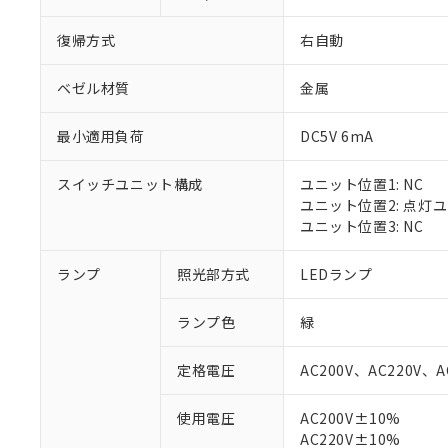
復帰方式
右自動
ベゼル材質
金属
最小適用負荷
DC5V 6mA
スイッチユニット構成
ユニット位置1: NC
ユニット位置2: 点灯
ユニット位置3: NC
ランプ
照光部方式
LEDランプ
※1 対応状況
ランプ色
緑
対応済み：EU
対応予定：EU R
定格電圧
AC200V、AC220V、A
対応予定なし：EU
調査・確認中：EU
ご利用条件
使用電圧
AC200V±10%
非該当品：ライセ
AC220V±10%
※1 中国RoHS