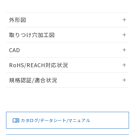
※当社の共同利用者とは、
"個人情報
51物質の非含有証明書（当社基準）
の共同利用に関して"
の「1.共同利
※本証明書は発行日時点で非含有を証明す
用者の範囲」に記載されている法人を
るもので、過去に遡って非含有を証明する
外形図
指します。
ものではありません。
情報更新：2026/05/21
また、RoHS指令のフタル酸エステル類４
取りつけ穴加工図
物質の対応では、対応完了までの期間は出
荷製品に未対応品が混在することから備考
情報更新：2026/05/21
CAD
欄に対応日を記載しておりました。
既に当社にて対応品への在庫切替を完了
ログイン/会員登録いただくと、CADデータをダウンロー
していることから、特段のことがない限
RoHS/REACH対応状況
ドすることができます。
り、2022年1月12日より割愛しておりま
す。
情報更新：2026/7/29
規格認証/適合状況
ログイン/会員登録
EU RoHS
注意事項・凡例
UL認証
CSA認証
CEマーキング
Yes
Yes
Yes
対応状況
対応予定月
※1
※2
ダウンロードデータをご利用いただく前に、以下を必ずお読
みください。
カタログ/データシート/マニュアル
対応済み
ソフトウェアの使用条件
LR型式承認
DNV型式承認
BV型式承認
KR型式承
（イギリス
（ノルウェー
（フランス
（韓国