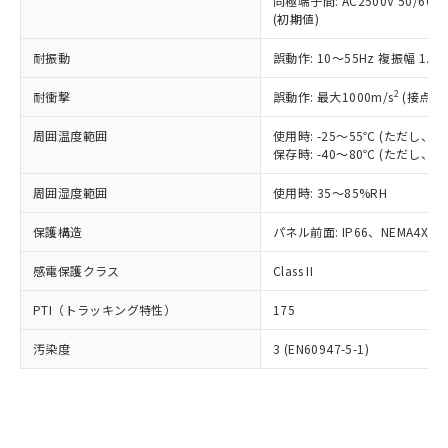
類(PBB) 1000ppm以下、ポリ臭化ジフェニルエーテル類
同極端子間: AC2500V 50/60
Cr(Ⅵ)(六価クロム) : 1000ppm、 PBBs(ポリ臭化ビフェ
とります。
了承ください。
(PBDE) 1000ppm以下、フタル酸ビス(2-エチルヘキシ
○
一定数以上の在庫あり
ニル類) : 1000ppm、 PBDEs(ポリ臭化ジフェニルエーテ
(初期値)
当社は規制貨物を破棄する場合は、完
ル) (DEHP)(別名：DOP) 1000ppm以下、フタル酸ブチ
正式な納期状況および標準価格はお客
ル類) : 1000ppm、
ルベンジル（BBP） 1000ppm以下、フタル酸ジブチル
全に破砕するなど、違法に輸出されな
DBP(フタル酸ジブチル) : 1000ppm、 DIBP(フタル酸ジ
様のお取引先、またはお客様担当のオ
耐振動
誤動作: 10～55Hz 複振幅 1.
（DBP） 1000ppm以下、フタル酸ジイソブチル
イソブチル) : 1000ppm、 BBP(フタル酸ブチルベンジ
△
一定数には満たないが在庫あり
いよう必要な手段を講じます。
ムロン制御機器販売店・当社販売員に
(DIBP) 1000ppm以下
ル) : 1000ppm、
当社は貴社製品を、核兵器、ミサイ
但し、RoHS指令で産業用監視および制御機器に対する
DEHP(フタル酸ビス(2-エチルヘキシル)) : 1000ppm
ご相談ください。
2
耐衝撃
誤動作: 最大1000m/s
(接点開
適用除外項目は除く。
ル、化学兵器、生物兵器またはその他
－
在庫なし(最新の在庫状況につ
オムロン制御機器販売店や当社販売拠
フタル酸エステル類の４物質については閾値を超える意
武器並びにこれらの製造装置等に一切
いては、お客様のお取引先、ま
周囲温度範囲
図的な使用がないことを確認しています。
使用時: -25～55℃ (ただし
点は「
販売ネットワーク
」をご確認
※2 環境保護使用期限
使用いたしません。
保存時: -40～80℃ (ただし
たはお客様担当のオムロン制御
ください。
当社は、貴社製品を第三者に販売する
機器販売店・当社販売員にご確
在庫状況および標準価格結果を当社の
※2 対応予定月
「ｅ」：有害物質（10物質）のすべてが基
周囲湿度範囲
使用時: 35～85%RH
場合は、上記1、2および3の内容を当
認ください)
事前の承諾なく第三者に漏洩または開
準値以下であることを示します。
該第三者に通知します。また当社は、
示しないようお願いします。
保護構造
パネル前面: IP66、NEMA4X, N
部品在庫の切り替え状況などにより、予定
「10」：通常の使用状況下において有害物
販売先および販売に係わる関係者が違
マイパーツ機能（部品リスト作成サー
空
受注生産機種、また在庫状況の
月が前後することがあります。
質が外部に漏えいし、環境に深刻な影響を
法に輸出するおそれがある場合は、取
ビス）をご利用いただくには、I-Web
白
情報を公開していない機種
感電保護クラス
Class II
及ぼさない年数を意味します。
り引きをいたしません。
メンバーズにご登録されている必要が
「－」：未確認です。当社販売部門へお問
あります。
PTI（トラッキング特性）
175
い合わせください。
お客様が当ウェブサイト上で当社にご
※3 非含有証明書ダウンロード
登録された部品リストについて、当社
汚染度
3 (EN60947-5-1)
および当社の共同利用者が、当社の製
下記の非含有証明書をダウンロードするこ
品・サービスに関するお客様との取
とができます。
合意する
キャンセル
引・商談に必要な範囲で利用すること
をご了承ください。
EU RoHS指令（10物質）の非含有証明書