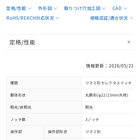
定格/性能
外形図
取りつけ穴加工図
CAD
RoHS/REACH対応状況
規格認証/適合状況
定格/性能
情報更新：2026/05/21
種類
ツマミ形セレクタスイッチ
胴体形状
丸胴形(φ22/25mm共用)
照光/非照光
照光
ノッチ数
3ノッチ
操作部
操作部形状
ツマミ形