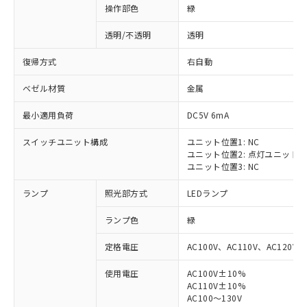
操作部色
緑
透明/不透明
透明
復帰方式
右自動
ベゼル材質
金属
最小適用負荷
DC5V 6mA
スイッチユニット構成
ユニット位置1: NC
ユニット位置2: 点灯ユニット
ユニット位置3: NC
ランプ
照光部方式
LEDランプ
ランプ色
緑
定格電圧
AC100V、AC110V、AC120V
使用電圧
AC100V±10%
※1 対応状況
AC110V±10%
AC100～130V