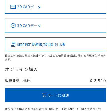
船舶規格）
船舶規格）
船舶規格）
船舶規格
中国 RoHS
注意事項・凡例
2D CADデータ
No
No
No
No
中国 RoHS表
※1 ※2
3D CADデータ
この製品の規格認証/適合状況ページへ
Pb
Hg
Cd
Cr(VI)
その他の認証はこちらのページからご検索ください
該非判定見解書/項目別対比表
O
O
O
O
日本の外為法に基づく該非判定、およびEAR再輸出規制に関する見解が入手でき
ます。
"対応済み"や非含有の記載がされた商品であっても、流通
在庫等で未対応品が混在する可能性があります。
オンライン購入
非含有品が必要な際は、弊社営業部門もしくは販売店へお
問い合わせください。
¥ 2,910
販売価格（税込）
この製品のRoHS/REACH対応状況ページへ
カートに追加
オンライン購入における出荷予定日は、カートに追加～「ご購入手続き：価