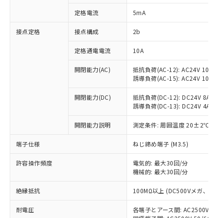
対応済み：EU RoHS指令（10物質）の
定格電流
5mA
非含有に対応した製品が提供可能な商品で
す。
接点定格
接点構成
2b
対応予定：EU RoHS指令（10物質）の非含
ご利用条件
有に対応した製品に切り替える予定のある
定格通電電流
10A
商品です。
対応予定なし：EU RoHS指令（10物質）の
開閉能力(AC)
抵抗負荷(AC-12): AC24V 10A/A
以下の条件をお読みいただき、同意のうえ
非含有に非対応の商品で、対応品を出す予
誘導負荷(AC-15): AC24V 10A/AC
ご利用ください。
定はありません。
調査・確認中：EU RoHS指令（10物質）の
開閉能力(DC)
抵抗負荷(DC-12): DC24V 8A/DC
本サービスは、当社制御機器事業取扱
※1 中国RoHS○×表
誘導負荷(DC-13): DC24V 4A/DC
非含有の対応状況を調査中または確認中の
商品の当社在庫状況および標準価格
商品です。
(税抜)を提供させていただくもので
開閉能力説明
測定条件: 周囲温度 20±2℃、
「○」：最大均質材料含有率が中国RoHSの
非該当品：ライセンス料など無形物で、有
す。
基準値以下であることを示します。
害物質有無と関係のない商品です。
当社制御機器事業取扱商品の中には、
端子仕様
ねじ締め端子 (M3.5)
「×」：最大均質材料含有率が中国RoHSの
仕入先様の事情により、非含有部品として
本サービスの対象外となる商品もある
基準値を超えていることを示します。
いたものが、含有品と判明した場合などや
当社は、これら貴社製品のうち、外国
ことをご了承ください。
許容操作頻度
電気的: 最大30回/分
「－」：未確認です。当社販売部門へお問
むを得ず変更することがあります。
為替および外国貿易法に定める商品
機械的: 最大30回/分
在庫状況および標準価格照会結果は、
い合わせください。
（以下｢規制貨物等」という）を輸出
記載している更新日時点での社内デー
*EU RoHS指令（10物質）：
または国外への提供する場合は、日本
絶縁抵抗
100MΩ以上 (DC500Vメガ、
記
タに基づき作成されるものであり、閲
説明
鉛(Pb) 1000ppm以下、 水銀(Hg) 1000ppm以下、 カド
*中国RoHS10物質の基準値 (GB/T26572)：
国政府の輸出許可(または役務取引許
号
覧された時点での実際の在庫および標
ミウム(Cd) 100ppm以下、
Pb(鉛) :1000ppm、 Hg(水銀) : 1000ppm、 Cd(カドミウ
耐電圧
各端子とアース間: AC2500V 50/
可)を取得するなどの必要な手続きを
六価クロム(Cr(Ⅵ)) 1000ppm以下、ポリ臭化ビフェニル
ム) : 100ppm、
準価格とは異なる場合があることをご