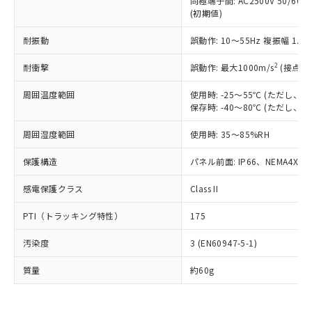
同極端子間: AC2500V 50/60
為替および外国貿易法に定める商品
在庫状況および標準価格照会結果は、
い合わせください。
(初期値)
（以下｢規制貨物等」という）を輸出
記載している更新日時点での社内デー
*EU RoHS指令（10物質）：
または国外への提供する場合は、日本
記
タに基づき作成されるものであり、閲
説明
鉛(Pb) 1000ppm以下、 水銀(Hg) 1000ppm以下、 カド
耐振動
誤動作: 10～55Hz 複振幅 1.
*中国RoHS10物質の基準値 (GB/T26572)：
国政府の輸出許可(または役務取引許
号
覧された時点での実際の在庫および標
ミウム(Cd) 100ppm以下、
Pb(鉛) :1000ppm、 Hg(水銀) : 1000ppm、 Cd(カドミウ
可)を取得するなどの必要な手続きを
六価クロム(Cr(Ⅵ)) 1000ppm以下、ポリ臭化ビフェニル
ム) : 100ppm、
準価格とは異なる場合があることをご
2
耐衝撃
誤動作: 最大1000m/s
(接点開
類(PBB) 1000ppm以下、ポリ臭化ジフェニルエーテル類
Cr(Ⅵ)(六価クロム) : 1000ppm、 PBBs(ポリ臭化ビフェ
とります。
了承ください。
(PBDE) 1000ppm以下、フタル酸ビス(2-エチルヘキシ
○
一定数以上の在庫あり
ニル類) : 1000ppm、 PBDEs(ポリ臭化ジフェニルエーテ
当社は規制貨物を破棄する場合は、完
ル) (DEHP)(別名：DOP) 1000ppm以下、フタル酸ブチ
正式な納期状況および標準価格はお客
ル類) : 1000ppm、
周囲温度範囲
使用時: -25～55℃ (ただし
ルベンジル（BBP） 1000ppm以下、フタル酸ジブチル
全に破砕するなど、違法に輸出されな
DBP(フタル酸ジブチル) : 1000ppm、 DIBP(フタル酸ジ
保存時: -40～80℃ (ただし
様のお取引先、またはお客様担当のオ
（DBP） 1000ppm以下、フタル酸ジイソブチル
イソブチル) : 1000ppm、 BBP(フタル酸ブチルベンジ
△
一定数には満たないが在庫あり
いよう必要な手段を講じます。
ムロン制御機器販売店・当社販売員に
(DIBP) 1000ppm以下
ル) : 1000ppm、
当社は貴社製品を、核兵器、ミサイ
但し、RoHS指令で産業用監視および制御機器に対する
周囲湿度範囲
使用時: 35～85%RH
DEHP(フタル酸ビス(2-エチルヘキシル)) : 1000ppm
ご相談ください。
適用除外項目は除く。
ル、化学兵器、生物兵器またはその他
－
在庫なし(最新の在庫状況につ
オムロン制御機器販売店や当社販売拠
フタル酸エステル類の４物質については閾値を超える意
保護構造
パネル前面: IP66、NEMA4X, N
武器並びにこれらの製造装置等に一切
いては、お客様のお取引先、ま
図的な使用がないことを確認しています。
点は「
販売ネットワーク
」をご確認
※2 環境保護使用期限
使用いたしません。
たはお客様担当のオムロン制御
ください。
感電保護クラス
Class II
当社は、貴社製品を第三者に販売する
機器販売店・当社販売員にご確
在庫状況および標準価格結果を当社の
※2 対応予定月
「ｅ」：有害物質（10物質）のすべてが基
場合は、上記1、2および3の内容を当
認ください)
事前の承諾なく第三者に漏洩または開
PTI（トラッキング特性）
175
準値以下であることを示します。
該第三者に通知します。また当社は、
示しないようお願いします。
部品在庫の切り替え状況などにより、予定
「10」：通常の使用状況下において有害物
販売先および販売に係わる関係者が違
マイパーツ機能（部品リスト作成サー
空
受注生産機種、また在庫状況の
汚染度
3 (EN60947-5-1)
月が前後することがあります。
質が外部に漏えいし、環境に深刻な影響を
法に輸出するおそれがある場合は、取
ビス）をご利用いただくには、I-Web
白
情報を公開していない機種
及ぼさない年数を意味します。
り引きをいたしません。
メンバーズにご登録されている必要が
質量
約60g
「－」：未確認です。当社販売部門へお問
あります。
い合わせください。
お客様が当ウェブサイト上で当社にご
※3 非含有証明書ダウンロード