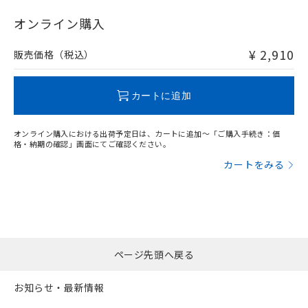
"対応済み"や非含有の記載がされた商品であっても、流通
在庫等で未対応品が混在する可能性があります。
オンライン購入
非含有品が必要な際は、弊社営業部門もしくは販売店へお
問い合わせください。
¥ 2,910
販売価格（税込）
この製品のRoHS/REACH対応状況ページへ
カートに追加
オンライン購入における出荷予定日は、カートに追加～「ご購入手続き：価
格・納期の確認」画面にてご確認ください。
カートをみる
ページ先頭へ戻る
お知らせ・最新情報