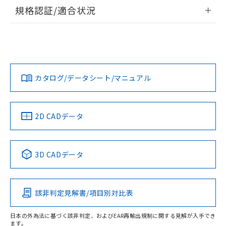
情報更新：2026/7/29
規格認証/適合状況
ログイン/会員登録
EU RoHS
注意事項・凡例
UL認証
CSA認証
CEマーキング
Yes
Yes
Yes
対応状況
対応予定月
※1
※2
ダウンロードデータをご利用いただく前に、以下を必ずお読
みください。
カタログ/データシート/マニュアル
対応済み
ソフトウェアの使用条件
LR型式承認
DNV型式承認
BV型式承認
KR型式承
（イギリス
（ノルウェー
（フランス
（韓国
船舶規格）
船舶規格）
船舶規格）
船舶規格
中国 RoHS
注意事項・凡例
2D CADデータ
No
No
No
No
中国 RoHS表
※1 ※2
3D CADデータ
この製品の規格認証/適合状況ページへ
Pb
Hg
Cd
Cr(VI)
その他の認証はこちらのページからご検索ください
該非判定見解書/項目別対比表
O
O
O
O
日本の外為法に基づく該非判定、およびEAR再輸出規制に関する見解が入手でき
ます。