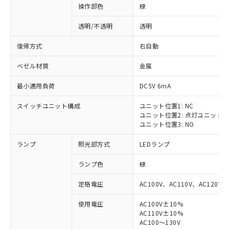
操作部色
緑
透明/不透明
透明
復帰方式
右自動
ベゼル材質
金属
最小適用負荷
DC5V 6mA
スイッチユニット構成
ユニット位置1: NC
ユニット位置2: 点灯ユニット
ユニット位置3: NO
ランプ
照光部方式
LEDランプ
ランプ色
緑
定格電圧
AC100V、AC110V、AC120V
使用電圧
AC100V±10%
AC110V±10%
AC100～130V