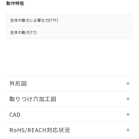
登録された部品リストについて、当社
動作特性
および当社の共同利用者が、当社の製
下記の非含有証明書をダウンロードするこ
品・サービスに関するお客様との取
とができます。
合意する
キャンセル
引・商談に必要な範囲で利用すること
全体の動きに必要な力(TTF)
をご了承ください。
EU RoHS指令（10物質）の非含有証明書
全体の動き(TT)
※当社の共同利用者とは、
"個人情報
51物質の非含有証明書（当社基準）
の共同利用に関して"
の「1.共同利
※本証明書は発行日時点で非含有を証明す
用者の範囲」に記載されている法人を
るもので、過去に遡って非含有を証明する
指します。
ものではありません。
また、RoHS指令のフタル酸エステル類４
物質の対応では、対応完了までの期間は出
荷製品に未対応品が混在することから備考
外形図
欄に対応日を記載しておりました。
既に当社にて対応品への在庫切替を完了
情報更新：2026/05/21
していることから、特段のことがない限
取りつけ穴加工図
り、2022年1月12日より割愛しておりま
す。
情報更新：2026/05/21
CAD
ログイン/会員登録いただくと、CADデータをダウンロー
RoHS/REACH対応状況
ドすることができます。