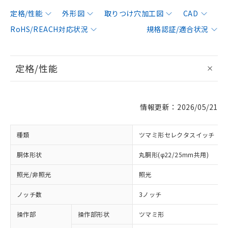
定格/性能
外形図
取りつけ穴加工図
CAD
RoHS/REACH対応状況
規格認証/適合状況
定格/性能
情報更新：2026/05/21
種類
ツマミ形セレクタスイッチ
胴体形状
丸胴形(φ22/25mm共用)
照光/非照光
照光
ノッチ数
3ノッチ
操作部
操作部形状
ツマミ形