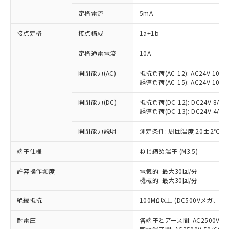
定格電流
5mA
接点定格
接点構成
1a+1b
※1 対応状況
定格通電電流
10A
対応済み：EU RoHS指令（10物質）の
非含有に対応した製品が提供可能な商品で
開閉能力(AC)
抵抗負荷(AC-12): AC24V 10A/A
す。
誘導負荷(AC-15): AC24V 10A/AC
対応予定：EU RoHS指令（10物質）の非含
ご利用条件
有に対応した製品に切り替える予定のある
開閉能力(DC)
抵抗負荷(DC-12): DC24V 8A/DC
商品です。
誘導負荷(DC-13): DC24V 4A/DC
対応予定なし：EU RoHS指令（10物質）の
以下の条件をお読みいただき、同意のうえ
開閉能力説明
測定条件: 周囲温度 20±2℃、
非含有に非対応の商品で、対応品を出す予
ご利用ください。
定はありません。
端子仕様
ねじ締め端子 (M3.5)
調査・確認中：EU RoHS指令（10物質）の
本サービスは、当社制御機器事業取扱
※1 中国RoHS○×表
非含有の対応状況を調査中または確認中の
商品の当社在庫状況および標準価格
許容操作頻度
電気的: 最大30回/分
商品です。
(税抜)を提供させていただくもので
機械的: 最大30回/分
「○」：最大均質材料含有率が中国RoHSの
非該当品：ライセンス料など無形物で、有
す。
基準値以下であることを示します。
害物質有無と関係のない商品です。
絶縁抵抗
100MΩ以上 (DC500Vメガ、
当社制御機器事業取扱商品の中には、
「×」：最大均質材料含有率が中国RoHSの
仕入先様の事情により、非含有部品として
本サービスの対象外となる商品もある
基準値を超えていることを示します。
いたものが、含有品と判明した場合などや
当社は、これら貴社製品のうち、外国
耐電圧
各端子とアース間: AC2500V 50/
ことをご了承ください。
「－」：未確認です。当社販売部門へお問
むを得ず変更することがあります。