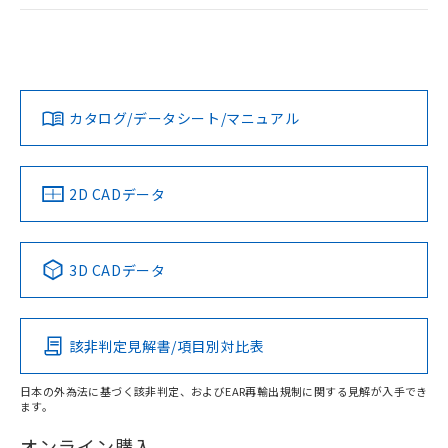
ログイン/会員登録
EU RoHS
注意事項・凡例
UL認証
CSA認証
CEマーキング
Yes
Yes
Yes
対応状況
対応予定月
※1
※2
ダウンロードデータをご利用いただく前に、以下を必ずお読
みください。
カタログ/データシート/マニュアル
対応済み
ソフトウェアの使用条件
LR型式承認
DNV型式承認
BV型式承認
KR型式承
（イギリス
（ノルウェー
（フランス
（韓国
船舶規格）
船舶規格）
船舶規格）
船舶規格
中国 RoHS
注意事項・凡例
2D CADデータ
No
No
No
No
中国 RoHS表
※1 ※2
3D CADデータ
この製品の規格認証/適合状況ページへ
Pb
Hg
Cd
Cr(VI)
その他の認証はこちらのページからご検索ください
該非判定見解書/項目別対比表
X
O
O
O
日本の外為法に基づく該非判定、およびEAR再輸出規制に関する見解が入手でき
ます。
"対応済み"や非含有の記載がされた商品であっても、流通
在庫等で未対応品が混在する可能性があります。
オンライン購入