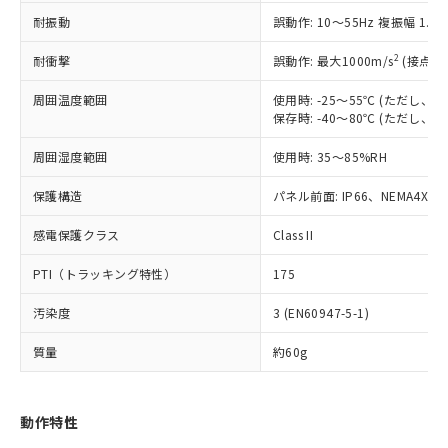
（以下｢規制貨物等」という）を輸出
記載している更新日時点での社内デー
耐振動
誤動作: 10～55Hz 複振幅 1.
*EU RoHS指令（10物質）：
または国外への提供する場合は、日本
記
タに基づき作成されるものであり、閲
説明
鉛(Pb) 1000ppm以下、 水銀(Hg) 1000ppm以下、 カド
*中国RoHS10物質の基準値 (GB/T26572)：
国政府の輸出許可(または役務取引許
号
覧された時点での実際の在庫および標
ミウム(Cd) 100ppm以下、
Pb(鉛) :1000ppm、 Hg(水銀) : 1000ppm、 Cd(カドミウ
2
耐衝撃
誤動作: 最大1000m/s
(接点開
可)を取得するなどの必要な手続きを
六価クロム(Cr(Ⅵ)) 1000ppm以下、ポリ臭化ビフェニル
ム) : 100ppm、
準価格とは異なる場合があることをご
類(PBB) 1000ppm以下、ポリ臭化ジフェニルエーテル類
Cr(Ⅵ)(六価クロム) : 1000ppm、 PBBs(ポリ臭化ビフェ
とります。
了承ください。
(PBDE) 1000ppm以下、フタル酸ビス(2-エチルヘキシ
周囲温度範囲
使用時: -25～55℃ (ただし
○
一定数以上の在庫あり
ニル類) : 1000ppm、 PBDEs(ポリ臭化ジフェニルエーテ
当社は規制貨物を破棄する場合は、完
ル) (DEHP)(別名：DOP) 1000ppm以下、フタル酸ブチ
正式な納期状況および標準価格はお客
ル類) : 1000ppm、
保存時: -40～80℃ (ただし
ルベンジル（BBP） 1000ppm以下、フタル酸ジブチル
全に破砕するなど、違法に輸出されな
DBP(フタル酸ジブチル) : 1000ppm、 DIBP(フタル酸ジ
様のお取引先、またはお客様担当のオ
（DBP） 1000ppm以下、フタル酸ジイソブチル
イソブチル) : 1000ppm、 BBP(フタル酸ブチルベンジ
△
一定数には満たないが在庫あり
いよう必要な手段を講じます。
周囲湿度範囲
使用時: 35～85%RH
ムロン制御機器販売店・当社販売員に
(DIBP) 1000ppm以下
ル) : 1000ppm、
当社は貴社製品を、核兵器、ミサイ
但し、RoHS指令で産業用監視および制御機器に対する
DEHP(フタル酸ビス(2-エチルヘキシル)) : 1000ppm
ご相談ください。
適用除外項目は除く。
ル、化学兵器、生物兵器またはその他
保護構造
パネル前面: IP66、NEMA4X, N
－
在庫なし(最新の在庫状況につ
オムロン制御機器販売店や当社販売拠
フタル酸エステル類の４物質については閾値を超える意
武器並びにこれらの製造装置等に一切
いては、お客様のお取引先、ま
図的な使用がないことを確認しています。
点は「
販売ネットワーク
」をご確認
※2 環境保護使用期限
感電保護クラス
Class II
使用いたしません。
たはお客様担当のオムロン制御
ください。
当社は、貴社製品を第三者に販売する
機器販売店・当社販売員にご確
在庫状況および標準価格結果を当社の
PTI（トラッキング特性）
175
※2 対応予定月
「ｅ」：有害物質（10物質）のすべてが基
場合は、上記1、2および3の内容を当
認ください)
事前の承諾なく第三者に漏洩または開
準値以下であることを示します。
該第三者に通知します。また当社は、
示しないようお願いします。
汚染度
3 (EN60947-5-1)
部品在庫の切り替え状況などにより、予定
「10」：通常の使用状況下において有害物
販売先および販売に係わる関係者が違
マイパーツ機能（部品リスト作成サー
空
受注生産機種、また在庫状況の
月が前後することがあります。
質が外部に漏えいし、環境に深刻な影響を
法に輸出するおそれがある場合は、取
ビス）をご利用いただくには、I-Web
白
情報を公開していない機種
質量
約60g
及ぼさない年数を意味します。
り引きをいたしません。
メンバーズにご登録されている必要が
「－」：未確認です。当社販売部門へお問
あります。
い合わせください。
お客様が当ウェブサイト上で当社にご
動作特性
※3 非含有証明書ダウンロード
登録された部品リストについて、当社