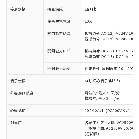
接点定格
接点構成
1a+1b
※1 対応状況
定格通電電流
10A
対応済み：EU RoHS指令（10物質）の
開閉能力(AC)
抵抗負荷(AC-12): AC24V 10A/A
非含有に対応した製品が提供可能な商品で
誘導負荷(AC-15): AC24V 10A/AC
す。
対応予定：EU RoHS指令（10物質）の非含
開閉能力(DC)
抵抗負荷(DC-12): DC24V 8A/DC
ご利用条件
有に対応した製品に切り替える予定のある
誘導負荷(DC-13): DC24V 4A/DC
商品です。
対応予定なし：EU RoHS指令（10物質）の
開閉能力説明
測定条件: 周囲温度 20±2℃、
以下の条件をお読みいただき、同意のうえ
非含有に非対応の商品で、対応品を出す予
ご利用ください。
端子仕様
ねじ締め端子 (M3.5)
定はありません。
調査・確認中：EU RoHS指令（10物質）の
本サービスは、当社制御機器事業取扱
※1 中国RoHS○×表
許容操作頻度
電気的: 最大30回/分
非含有の対応状況を調査中または確認中の
商品の当社在庫状況および標準価格
機械的: 最大30回/分
商品です。
(税抜)を提供させていただくもので
「○」：最大均質材料含有率が中国RoHSの
非該当品：ライセンス料など無形物で、有
す。
絶縁抵抗
100MΩ以上 (DC500Vメガ、
基準値以下であることを示します。
害物質有無と関係のない商品です。
当社制御機器事業取扱商品の中には、
「×」：最大均質材料含有率が中国RoHSの
仕入先様の事情により、非含有部品として
耐電圧
各端子とアース間: AC2500V 50/
本サービスの対象外となる商品もある
基準値を超えていることを示します。
いたものが、含有品と判明した場合などや
当社は、これら貴社製品のうち、外国
同極端子間: AC2500V 50/60
ことをご了承ください。
「－」：未確認です。当社販売部門へお問
むを得ず変更することがあります。
(初期値)
為替および外国貿易法に定める商品
在庫状況および標準価格照会結果は、
い合わせください。