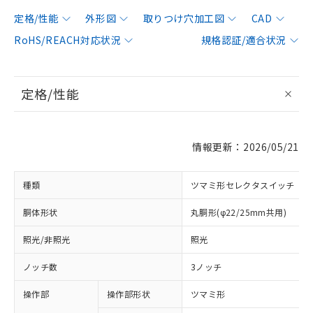
定格/性能
外形図
取りつけ穴加工図
CAD
RoHS/REACH対応状況
規格認証/適合状況
定格/性能
情報更新：2026/05/21
種類
ツマミ形セレクタスイッチ
胴体形状
丸胴形(φ22/25mm共用)
照光/非照光
照光
ノッチ数
3ノッチ
操作部
操作部形状
ツマミ形