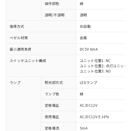
操作部色
緑
透明/不透明
透明
復帰方式
右自動
ベゼル材質
金属
最小適用負荷
DC5V 6mA
スイッチユニット構成
ユニット位置1: NC
ユニット位置2: 点灯ユニット
ユニット位置3: NO
ランプ
照光部方式
LEDランプ
ランプ色
緑
定格電圧
AC/DC12V
使用電圧
AC/DC12V±10%
定格電流
5mA