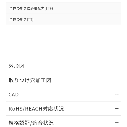
および当社の共同利用者が、当社の製
下記の非含有証明書をダウンロードするこ
品・サービスに関するお客様との取
全体の動きに必要な力(TTF)
とができます。
合意する
キャンセル
引・商談に必要な範囲で利用すること
をご了承ください。
全体の動き(TT)
EU RoHS指令（10物質）の非含有証明書
※当社の共同利用者とは、
"個人情報
51物質の非含有証明書（当社基準）
の共同利用に関して"
の「1.共同利
※本証明書は発行日時点で非含有を証明す
用者の範囲」に記載されている法人を
るもので、過去に遡って非含有を証明する
指します。
ものではありません。
また、RoHS指令のフタル酸エステル類４
物質の対応では、対応完了までの期間は出
荷製品に未対応品が混在することから備考
外形図
欄に対応日を記載しておりました。
情報更新：2026/05/21
既に当社にて対応品への在庫切替を完了
取りつけ穴加工図
していることから、特段のことがない限
り、2022年1月12日より割愛しておりま
情報更新：2026/05/21
CAD
す。
ログイン/会員登録いただくと、CADデータをダウンロー
RoHS/REACH対応状況
ドすることができます。
情報更新：2026/7/29
規格認証/適合状況