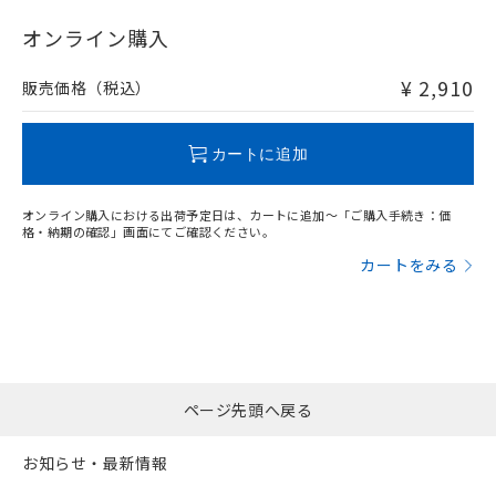
"対応済み"や非含有の記載がされた商品であっても、流通
在庫等で未対応品が混在する可能性があります。
オンライン購入
非含有品が必要な際は、弊社営業部門もしくは販売店へお
問い合わせください。
¥ 2,910
販売価格（税込）
この製品のRoHS/REACH対応状況ページへ
カートに追加
オンライン購入における出荷予定日は、カートに追加～「ご購入手続き：価
格・納期の確認」画面にてご確認ください。
カートをみる
ページ先頭へ戻る
お知らせ・最新情報