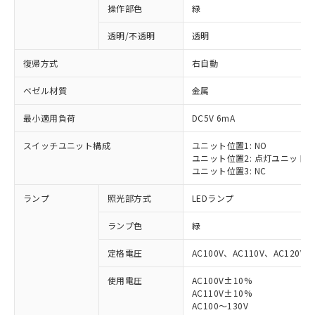
操作部色
緑
透明/不透明
透明
復帰方式
右自動
ベゼル材質
金属
最小適用負荷
DC5V 6mA
スイッチユニット構成
ユニット位置1: NO
ユニット位置2: 点灯ユニット
ユニット位置3: NC
ランプ
照光部方式
LEDランプ
ランプ色
緑
定格電圧
AC100V、AC110V、AC120V
使用電圧
AC100V±10%
AC110V±10%
AC100～130V