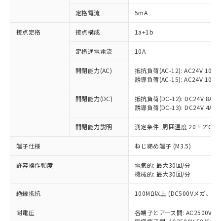
定格電流
5mA
接点定格
接点構成
1a+1b
※1 対応状況
定格通電電流
10A
対応済み：EU RoHS指令（10物質）の
非含有に対応した製品が提供可能な商品で
開閉能力(AC)
抵抗負荷(AC-12): AC24V 10A/A
す。
誘導負荷(AC-15): AC24V 10A/AC
対応予定：EU RoHS指令（10物質）の非含
ご利用条件
有に対応した製品に切り替える予定のある
開閉能力(DC)
抵抗負荷(DC-12): DC24V 8A/DC
商品です。
誘導負荷(DC-13): DC24V 4A/DC
対応予定なし：EU RoHS指令（10物質）の
以下の条件をお読みいただき、同意のうえ
開閉能力説明
測定条件: 周囲温度 20±2℃、
非含有に非対応の商品で、対応品を出す予
ご利用ください。
定はありません。
端子仕様
ねじ締め端子 (M3.5)
調査・確認中：EU RoHS指令（10物質）の
本サービスは、当社制御機器事業取扱
※1 中国RoHS○×表
非含有の対応状況を調査中または確認中の
商品の当社在庫状況および標準価格
許容操作頻度
電気的: 最大30回/分
商品です。
(税抜)を提供させていただくもので
機械的: 最大30回/分
「○」：最大均質材料含有率が中国RoHSの
非該当品：ライセンス料など無形物で、有
す。
基準値以下であることを示します。
害物質有無と関係のない商品です。
絶縁抵抗
100MΩ以上 (DC500Vメガ、
当社制御機器事業取扱商品の中には、
「×」：最大均質材料含有率が中国RoHSの
仕入先様の事情により、非含有部品として
本サービスの対象外となる商品もある
基準値を超えていることを示します。
いたものが、含有品と判明した場合などや
当社は、これら貴社製品のうち、外国
耐電圧
各端子とアース間: AC2500V 50/
ことをご了承ください。
「－」：未確認です。当社販売部門へお問
むを得ず変更することがあります。