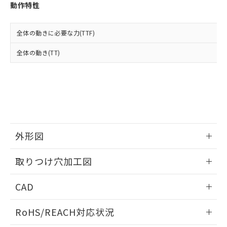
登録された部品リストについて、当社
動作特性
および当社の共同利用者が、当社の製
下記の非含有証明書をダウンロードするこ
品・サービスに関するお客様との取
とができます。
合意する
キャンセル
引・商談に必要な範囲で利用すること
全体の動きに必要な力(TTF)
をご了承ください。
EU RoHS指令（10物質）の非含有証明書
全体の動き(TT)
※当社の共同利用者とは、
"個人情報
51物質の非含有証明書（当社基準）
の共同利用に関して"
の「1.共同利
※本証明書は発行日時点で非含有を証明す
用者の範囲」に記載されている法人を
るもので、過去に遡って非含有を証明する
指します。
ものではありません。
また、RoHS指令のフタル酸エステル類４
物質の対応では、対応完了までの期間は出
荷製品に未対応品が混在することから備考
外形図
欄に対応日を記載しておりました。
既に当社にて対応品への在庫切替を完了
情報更新：2026/05/21
していることから、特段のことがない限
取りつけ穴加工図
り、2022年1月12日より割愛しておりま
す。
情報更新：2026/05/21
CAD
ログイン/会員登録いただくと、CADデータをダウンロー
RoHS/REACH対応状況
ドすることができます。