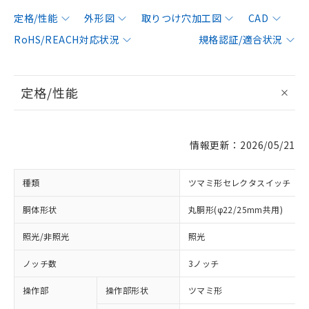
定格/性能
外形図
取りつけ穴加工図
CAD
RoHS/REACH対応状況
規格認証/適合状況
定格/性能
情報更新：2026/05/21
種類
ツマミ形セレクタスイッチ
胴体形状
丸胴形(φ22/25mm共用)
照光/非照光
照光
ノッチ数
3ノッチ
操作部
操作部形状
ツマミ形