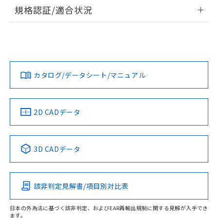
情報更新：2026/7/29
規格認証/適合状況
ログイン/会員登録
EU RoHS
注意事項・凡例
UL認証
CSA認証
CEマーキング
Yes
Yes
Yes
対応状況
対応予定月
※1
※2
ダウンロードデータをご利用いただく前に、以下を必ずお読
みください。
カタログ/データシート/マニュアル
対応済み
ソフトウェアの使用条件
LR型式承認
DNV型式承認
BV型式承認
KR型式承
（イギリス
（ノルウェー
（フランス
（韓国
船舶規格）
船舶規格）
船舶規格）
船舶規格
中国 RoHS
注意事項・凡例
2D CADデータ
No
No
No
No
中国 RoHS表
※1 ※2
3D CADデータ
この製品の規格認証/適合状況ページへ
Pb
Hg
Cd
Cr(VI)
その他の認証はこちらのページからご検索ください
該非判定見解書/項目別対比表
O
O
O
O
日本の外為法に基づく該非判定、およびEAR再輸出規制に関する見解が入手でき
ます。