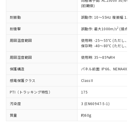
同極端子間: AC2500V 50/60
為替および外国貿易法に定める商品
在庫状況および標準価格照会結果は、
い合わせください。
(初期値)
（以下｢規制貨物等」という）を輸出
記載している更新日時点での社内デー
*EU RoHS指令（10物質）：
または国外への提供する場合は、日本
記
タに基づき作成されるものであり、閲
説明
鉛(Pb) 1000ppm以下、 水銀(Hg) 1000ppm以下、 カド
耐振動
誤動作: 10～55Hz 複振幅 1.
*中国RoHS10物質の基準値 (GB/T26572)：
国政府の輸出許可(または役務取引許
号
覧された時点での実際の在庫および標
ミウム(Cd) 100ppm以下、
Pb(鉛) :1000ppm、 Hg(水銀) : 1000ppm、 Cd(カドミウ
可)を取得するなどの必要な手続きを
六価クロム(Cr(Ⅵ)) 1000ppm以下、ポリ臭化ビフェニル
ム) : 100ppm、
準価格とは異なる場合があることをご
2
耐衝撃
誤動作: 最大1000m/s
(接点開
類(PBB) 1000ppm以下、ポリ臭化ジフェニルエーテル類
Cr(Ⅵ)(六価クロム) : 1000ppm、 PBBs(ポリ臭化ビフェ
とります。
了承ください。
(PBDE) 1000ppm以下、フタル酸ビス(2-エチルヘキシ
○
一定数以上の在庫あり
ニル類) : 1000ppm、 PBDEs(ポリ臭化ジフェニルエーテ
当社は規制貨物を破棄する場合は、完
ル) (DEHP)(別名：DOP) 1000ppm以下、フタル酸ブチ
正式な納期状況および標準価格はお客
ル類) : 1000ppm、
周囲温度範囲
使用時: -25～55℃ (ただし
ルベンジル（BBP） 1000ppm以下、フタル酸ジブチル
全に破砕するなど、違法に輸出されな
DBP(フタル酸ジブチル) : 1000ppm、 DIBP(フタル酸ジ
保存時: -40～80℃ (ただし
様のお取引先、またはお客様担当のオ
（DBP） 1000ppm以下、フタル酸ジイソブチル
イソブチル) : 1000ppm、 BBP(フタル酸ブチルベンジ
△
一定数には満たないが在庫あり
いよう必要な手段を講じます。
ムロン制御機器販売店・当社販売員に
(DIBP) 1000ppm以下
ル) : 1000ppm、
当社は貴社製品を、核兵器、ミサイ
但し、RoHS指令で産業用監視および制御機器に対する
周囲湿度範囲
使用時: 35～85%RH
DEHP(フタル酸ビス(2-エチルヘキシル)) : 1000ppm
ご相談ください。
適用除外項目は除く。
ル、化学兵器、生物兵器またはその他
－
在庫なし(最新の在庫状況につ
オムロン制御機器販売店や当社販売拠
フタル酸エステル類の４物質については閾値を超える意
保護構造
パネル前面: IP66、NEMA4X, N
武器並びにこれらの製造装置等に一切
いては、お客様のお取引先、ま
図的な使用がないことを確認しています。
点は「
販売ネットワーク
」をご確認
※2 環境保護使用期限
使用いたしません。
たはお客様担当のオムロン制御
ください。
感電保護クラス
Class II
当社は、貴社製品を第三者に販売する
機器販売店・当社販売員にご確
在庫状況および標準価格結果を当社の
※2 対応予定月
「ｅ」：有害物質（10物質）のすべてが基
場合は、上記1、2および3の内容を当
認ください)
事前の承諾なく第三者に漏洩または開
PTI（トラッキング特性）
175
準値以下であることを示します。
該第三者に通知します。また当社は、
示しないようお願いします。
部品在庫の切り替え状況などにより、予定
「10」：通常の使用状況下において有害物
販売先および販売に係わる関係者が違
マイパーツ機能（部品リスト作成サー
空
受注生産機種、また在庫状況の
汚染度
3 (EN60947-5-1)
月が前後することがあります。
質が外部に漏えいし、環境に深刻な影響を
法に輸出するおそれがある場合は、取
ビス）をご利用いただくには、I-Web
白
情報を公開していない機種
及ぼさない年数を意味します。
り引きをいたしません。
メンバーズにご登録されている必要が
質量
約60g
「－」：未確認です。当社販売部門へお問
あります。
い合わせください。
お客様が当ウェブサイト上で当社にご
※3 非含有証明書ダウンロード