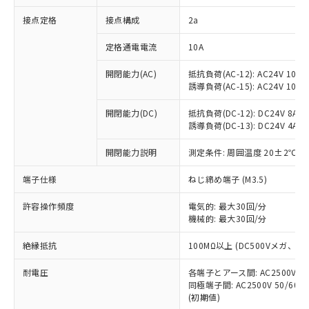
非含有に対応した製品が提供可能な商品で
接点定格
接点構成
2a
す。
対応予定：EU RoHS指令（10物質）の非含
ご利用条件
定格通電電流
10A
有に対応した製品に切り替える予定のある
商品です。
開閉能力(AC)
抵抗負荷(AC-12): AC24V 10A/A
対応予定なし：EU RoHS指令（10物質）の
誘導負荷(AC-15): AC24V 10A/AC
以下の条件をお読みいただき、同意のうえ
非含有に非対応の商品で、対応品を出す予
ご利用ください。
定はありません。
開閉能力(DC)
抵抗負荷(DC-12): DC24V 8A/DC
調査・確認中：EU RoHS指令（10物質）の
誘導負荷(DC-13): DC24V 4A/DC
本サービスは、当社制御機器事業取扱
※1 中国RoHS○×表
非含有の対応状況を調査中または確認中の
商品の当社在庫状況および標準価格
開閉能力説明
測定条件: 周囲温度 20±2℃、
商品です。
(税抜)を提供させていただくもので
「○」：最大均質材料含有率が中国RoHSの
非該当品：ライセンス料など無形物で、有
す。
端子仕様
ねじ締め端子 (M3.5)
基準値以下であることを示します。
害物質有無と関係のない商品です。
当社制御機器事業取扱商品の中には、
「×」：最大均質材料含有率が中国RoHSの
仕入先様の事情により、非含有部品として
本サービスの対象外となる商品もある
許容操作頻度
電気的: 最大30回/分
基準値を超えていることを示します。
いたものが、含有品と判明した場合などや
当社は、これら貴社製品のうち、外国
ことをご了承ください。
機械的: 最大30回/分
「－」：未確認です。当社販売部門へお問
むを得ず変更することがあります。
為替および外国貿易法に定める商品
在庫状況および標準価格照会結果は、
い合わせください。
（以下｢規制貨物等」という）を輸出
絶縁抵抗
100MΩ以上 (DC500Vメガ、
記載している更新日時点での社内デー
*EU RoHS指令（10物質）：
または国外への提供する場合は、日本
記
タに基づき作成されるものであり、閲
説明
鉛(Pb) 1000ppm以下、 水銀(Hg) 1000ppm以下、 カド
*中国RoHS10物質の基準値 (GB/T26572)：
国政府の輸出許可(または役務取引許
耐電圧
各端子とアース間: AC2500V 50/
号
覧された時点での実際の在庫および標
ミウム(Cd) 100ppm以下、
Pb(鉛) :1000ppm、 Hg(水銀) : 1000ppm、 Cd(カドミウ
同極端子間: AC2500V 50/60
可)を取得するなどの必要な手続きを
六価クロム(Cr(Ⅵ)) 1000ppm以下、ポリ臭化ビフェニル
ム) : 100ppm、
準価格とは異なる場合があることをご
類(PBB) 1000ppm以下、ポリ臭化ジフェニルエーテル類
(初期値)
Cr(Ⅵ)(六価クロム) : 1000ppm、 PBBs(ポリ臭化ビフェ
とります。
了承ください。
(PBDE) 1000ppm以下、フタル酸ビス(2-エチルヘキシ