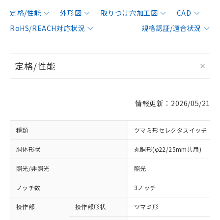
定格/性能
外形図
取りつけ穴加工図
CAD
RoHS/REACH対応状況
規格認証/適合状況
定格/性能
情報更新：2026/05/21
種類
ツマミ形セレクタスイッチ
胴体形状
丸胴形(φ22/25mm共用)
照光/非照光
照光
ノッチ数
3ノッチ
操作部
操作部形状
ツマミ形