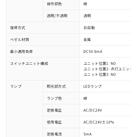
操作部色
緑
透明/不透明
透明
復帰方式
右自動
ベゼル材質
金属
最小適用負荷
DC5V 6mA
スイッチユニット構成
ユニット位置1: NO
ユニット位置2: 点灯ユニット
ユニット位置3: NO
ランプ
照光部方式
LEDランプ
ランプ色
緑
定格電圧
AC/DC24V
※1 対応状況
使用電圧
AC/DC24V±10%
定格電流
5mA
対応済み：EU RoHS指令（10物質）の