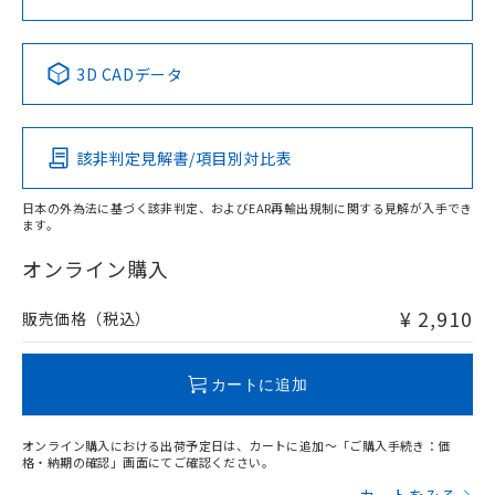
No
No
No
No
中国 RoHS表
※1 ※2
3D CADデータ
この製品の規格認証/適合状況ページへ
Pb
Hg
Cd
Cr(VI)
その他の認証はこちらのページからご検索ください
該非判定見解書/項目別対比表
X
O
O
O
日本の外為法に基づく該非判定、およびEAR再輸出規制に関する見解が入手でき
ます。
"対応済み"や非含有の記載がされた商品であっても、流通
在庫等で未対応品が混在する可能性があります。
オンライン購入
非含有品が必要な際は、弊社営業部門もしくは販売店へお
問い合わせください。
¥ 2,910
販売価格（税込）
この製品のRoHS/REACH対応状況ページへ
カートに追加
オンライン購入における出荷予定日は、カートに追加～「ご購入手続き：価
格・納期の確認」画面にてご確認ください。