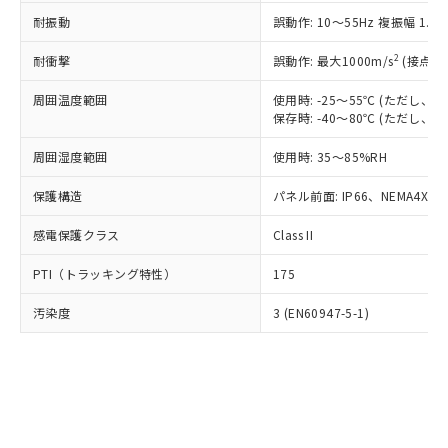
○
一定数以上の在庫あり
ニル類) : 1000ppm、 PBDEs(ポリ臭化ジフェニルエーテ
当社は規制貨物を破棄する場合は、完
ル) (DEHP)(別名：DOP) 1000ppm以下、フタル酸ブチ
正式な納期状況および標準価格はお客
ル類) : 1000ppm、
耐振動
誤動作: 10～55Hz 複振幅 1.
ルベンジル（BBP） 1000ppm以下、フタル酸ジブチル
全に破砕するなど、違法に輸出されな
DBP(フタル酸ジブチル) : 1000ppm、 DIBP(フタル酸ジ
様のお取引先、またはお客様担当のオ
（DBP） 1000ppm以下、フタル酸ジイソブチル
イソブチル) : 1000ppm、 BBP(フタル酸ブチルベンジ
△
一定数には満たないが在庫あり
いよう必要な手段を講じます。
ムロン制御機器販売店・当社販売員に
(DIBP) 1000ppm以下
2
耐衝撃
ル) : 1000ppm、
誤動作: 最大1000m/s
(接点開
当社は貴社製品を、核兵器、ミサイ
但し、RoHS指令で産業用監視および制御機器に対する
DEHP(フタル酸ビス(2-エチルヘキシル)) : 1000ppm
ご相談ください。
適用除外項目は除く。
ル、化学兵器、生物兵器またはその他
－
在庫なし(最新の在庫状況につ
オムロン制御機器販売店や当社販売拠
周囲温度範囲
使用時: -25～55℃ (ただし
フタル酸エステル類の４物質については閾値を超える意
武器並びにこれらの製造装置等に一切
いては、お客様のお取引先、ま
図的な使用がないことを確認しています。
保存時: -40～80℃ (ただし
点は「
販売ネットワーク
」をご確認
※2 環境保護使用期限
使用いたしません。
たはお客様担当のオムロン制御
ください。
当社は、貴社製品を第三者に販売する
周囲湿度範囲
使用時: 35～85%RH
機器販売店・当社販売員にご確
在庫状況および標準価格結果を当社の
※2 対応予定月
「ｅ」：有害物質（10物質）のすべてが基
場合は、上記1、2および3の内容を当
認ください)
事前の承諾なく第三者に漏洩または開
準値以下であることを示します。
保護構造
パネル前面: IP66、NEMA4X, N
該第三者に通知します。また当社は、
示しないようお願いします。
部品在庫の切り替え状況などにより、予定
「10」：通常の使用状況下において有害物
販売先および販売に係わる関係者が違
マイパーツ機能（部品リスト作成サー
空
受注生産機種、また在庫状況の
感電保護クラス
Class II
月が前後することがあります。
質が外部に漏えいし、環境に深刻な影響を
法に輸出するおそれがある場合は、取
ビス）をご利用いただくには、I-Web
白
情報を公開していない機種
及ぼさない年数を意味します。
り引きをいたしません。
メンバーズにご登録されている必要が
PTI（トラッキング特性）
175
「－」：未確認です。当社販売部門へお問
あります。
い合わせください。
お客様が当ウェブサイト上で当社にご
汚染度
3 (EN60947-5-1)
※3 非含有証明書ダウンロード
登録された部品リストについて、当社
および当社の共同利用者が、当社の製
下記の非含有証明書をダウンロードするこ
品・サービスに関するお客様との取
とができます。
合意する
キャンセル
引・商談に必要な範囲で利用すること
をご了承ください。
EU RoHS指令（10物質）の非含有証明書
※当社の共同利用者とは、
"個人情報