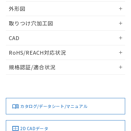
51物質の非含有証明書（当社基準）
の共同利用に関して"
の「1.共同利
※本証明書は発行日時点で非含有を証明す
外形図
用者の範囲」に記載されている法人を
るもので、過去に遡って非含有を証明する
指します。
ものではありません。
情報更新：2026/05/21
取りつけ穴加工図
また、RoHS指令のフタル酸エステル類４
物質の対応では、対応完了までの期間は出
情報更新：2026/05/21
CAD
荷製品に未対応品が混在することから備考
欄に対応日を記載しておりました。
ログイン/会員登録いただくと、CADデータをダウンロー
既に当社にて対応品への在庫切替を完了
RoHS/REACH対応状況
ドすることができます。
していることから、特段のことがない限
り、2022年1月12日より割愛しておりま
情報更新：2026/7/29
規格認証/適合状況
す。
ログイン/会員登録
EU RoHS
注意事項・凡例
UL認証
CSA認証
CEマーキング
Yes
Yes
Yes
対応状況
対応予定月
※1
※2
ダウンロードデータをご利用いただく前に、以下を必ずお読
みください。
カタログ/データシート/マニュアル
対応済み
ソフトウェアの使用条件
LR型式承認
DNV型式承認
BV型式承認
KR型式承
（イギリス
（ノルウェー
（フランス
（韓国
船舶規格）
船舶規格）
船舶規格）
船舶規格
中国 RoHS
注意事項・凡例
2D CADデータ