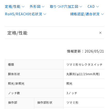
定格/性能
外形図
取りつけ穴加工図
CAD
RoHS/REACH対応状況
規格認証/適合状況
定格/性能
情報更新：2026/05/21
種類
ツマミ形セレクタスイッチ
胴体形状
丸胴形(φ22/25mm共用)
照光/非照光
照光
ノッチ数
3ノッチ
操作部
操作部形状
ツマミ形