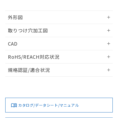
※当社の共同利用者とは、
"個人情報
51物質の非含有証明書（当社基準）
の共同利用に関して"
の「1.共同利
※本証明書は発行日時点で非含有を証明す
用者の範囲」に記載されている法人を
るもので、過去に遡って非含有を証明する
外形図
指します。
ものではありません。
情報更新：2026/05/21
また、RoHS指令のフタル酸エステル類４
取りつけ穴加工図
物質の対応では、対応完了までの期間は出
荷製品に未対応品が混在することから備考
情報更新：2026/05/21
CAD
欄に対応日を記載しておりました。
既に当社にて対応品への在庫切替を完了
ログイン/会員登録いただくと、CADデータをダウンロー
していることから、特段のことがない限
RoHS/REACH対応状況
ドすることができます。
り、2022年1月12日より割愛しておりま
す。
情報更新：2026/7/29
規格認証/適合状況
ログイン/会員登録
EU RoHS
注意事項・凡例
A22NW-3MR-TAA-P202-ADについての規格認証/適合状況に
ついては、「カスタマーサポートセンタ お客様相談室」また
は貴社担当オムロン営業員または販売店にお問い合わせくだ
対応状況
対応予定月
※1
※2
さい。
ダウンロードデータをご利用いただく前に、以下を必ずお読
みください。
カタログ/データシート/マニュアル
対応済み
ソフトウェアの使用条件
お問い合わせ