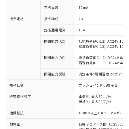
対応済み：EU RoHS指令（10物質）の
定格電流
12mA
非含有に対応した製品が提供可能な商品で
す。
接点定格
接点構成
2b
対応予定：EU RoHS指令（10物質）の非含
ご利用条件
有に対応した製品に切り替える予定のある
定格通電電流
10A
商品です。
対応予定なし：EU RoHS指令（10物質）の
開閉能力(AC)
抵抗負荷(AC-12): AC24V 10A/A
以下の条件をお読みいただき、同意のうえ
非含有に非対応の商品で、対応品を出す予
誘導負荷(AC-15): AC24V 10A/AC
ご利用ください。
定はありません。
調査・確認中：EU RoHS指令（10物質）の
開閉能力(DC)
抵抗負荷(DC-12): DC24V 8A/DC
本サービスは、当社制御機器事業取扱
※1 中国RoHS○×表
誘導負荷(DC-13): DC24V 4A/DC
非含有の対応状況を調査中または確認中の
商品の当社在庫状況および標準価格
商品です。
(税抜)を提供させていただくもので
開閉能力説明
測定条件: 周囲温度 20±2℃、
「○」：最大均質材料含有率が中国RoHSの
非該当品：ライセンス料など無形物で、有
す。
基準値以下であることを示します。
害物質有無と関係のない商品です。
当社制御機器事業取扱商品の中には、
端子仕様
プッシュインPlus端子台
「×」：最大均質材料含有率が中国RoHSの
仕入先様の事情により、非含有部品として
本サービスの対象外となる商品もある
基準値を超えていることを示します。
いたものが、含有品と判明した場合などや
当社は、これら貴社製品のうち、外国
ことをご了承ください。
許容操作頻度
電気的: 最大30回/分
「－」：未確認です。当社販売部門へお問
むを得ず変更することがあります。
為替および外国貿易法に定める商品
機械的: 最大30回/分
在庫状況および標準価格照会結果は、
い合わせください。
（以下｢規制貨物等」という）を輸出
記載している更新日時点での社内デー
*EU RoHS指令（10物質）：
または国外への提供する場合は、日本
絶縁抵抗
100MΩ以上 (DC500Vメガ、
記
タに基づき作成されるものであり、閲
説明
鉛(Pb) 1000ppm以下、 水銀(Hg) 1000ppm以下、 カド
*中国RoHS10物質の基準値 (GB/T26572)：
国政府の輸出許可(または役務取引許
号
覧された時点での実際の在庫および標
ミウム(Cd) 100ppm以下、
Pb(鉛) :1000ppm、 Hg(水銀) : 1000ppm、 Cd(カドミウ
耐電圧
各端子とアース間: AC2500V 50/
可)を取得するなどの必要な手続きを
六価クロム(Cr(Ⅵ)) 1000ppm以下、ポリ臭化ビフェニル
ム) : 100ppm、
準価格とは異なる場合があることをご