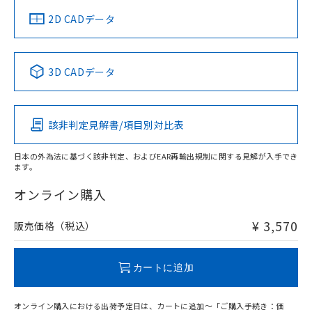
中国 RoHS
注意事項・凡例
2D CADデータ
中国 RoHS表
※1 ※2
3D CADデータ
Pb
Hg
Cd
Cr(VI)
該非判定見解書/項目別対比表
O
O
O
O
日本の外為法に基づく該非判定、およびEAR再輸出規制に関する見解が入手でき
ます。
"対応済み"や非含有の記載がされた商品であっても、流通
在庫等で未対応品が混在する可能性があります。
オンライン購入
非含有品が必要な際は、弊社営業部門もしくは販売店へお
問い合わせください。
¥ 3,570
販売価格（税込）
この製品のRoHS/REACH対応状況ページへ
カートに追加
オンライン購入における出荷予定日は、カートに追加～「ご購入手続き：価