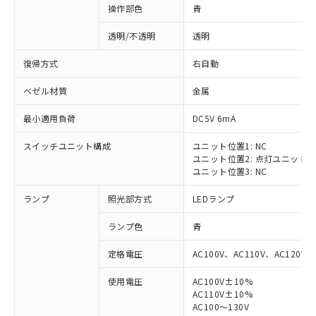
操作部色
青
透明/不透明
透明
復帰方式
右自動
ベゼル材質
金属
最小適用負荷
DC5V 6mA
スイッチユニット構成
ユニット位置1: NC
ユニット位置2: 点灯ユニット
ユニット位置3: NC
ランプ
照光部方式
LEDランプ
ランプ色
青
定格電圧
AC100V、AC110V、AC120V
使用電圧
AC100V±10%
※1 対応状況
AC110V±10%
AC100～130V