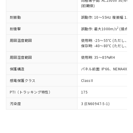
類(PBB) 1000ppm以下、ポリ臭化ジフェニルエーテル類
同極端子間: AC2500V 50/60
Cr(Ⅵ)(六価クロム) : 1000ppm、 PBBs(ポリ臭化ビフェ
とります。
了承ください。
(PBDE) 1000ppm以下、フタル酸ビス(2-エチルヘキシ
○
一定数以上の在庫あり
ニル類) : 1000ppm、 PBDEs(ポリ臭化ジフェニルエーテ
(初期値)
当社は規制貨物を破棄する場合は、完
ル) (DEHP)(別名：DOP) 1000ppm以下、フタル酸ブチ
正式な納期状況および標準価格はお客
ル類) : 1000ppm、
ルベンジル（BBP） 1000ppm以下、フタル酸ジブチル
全に破砕するなど、違法に輸出されな
DBP(フタル酸ジブチル) : 1000ppm、 DIBP(フタル酸ジ
様のお取引先、またはお客様担当のオ
耐振動
誤動作: 10～55Hz 複振幅 1.
（DBP） 1000ppm以下、フタル酸ジイソブチル
イソブチル) : 1000ppm、 BBP(フタル酸ブチルベンジ
△
一定数には満たないが在庫あり
いよう必要な手段を講じます。
ムロン制御機器販売店・当社販売員に
(DIBP) 1000ppm以下
ル) : 1000ppm、
当社は貴社製品を、核兵器、ミサイ
但し、RoHS指令で産業用監視および制御機器に対する
DEHP(フタル酸ビス(2-エチルヘキシル)) : 1000ppm
ご相談ください。
2
耐衝撃
誤動作: 最大1000m/s
(接点開
適用除外項目は除く。
ル、化学兵器、生物兵器またはその他
－
在庫なし(最新の在庫状況につ
オムロン制御機器販売店や当社販売拠
フタル酸エステル類の４物質については閾値を超える意
武器並びにこれらの製造装置等に一切
いては、お客様のお取引先、ま
周囲温度範囲
図的な使用がないことを確認しています。
使用時: -25～55℃ (ただし
点は「
販売ネットワーク
」をご確認
※2 環境保護使用期限
使用いたしません。
保存時: -40～80℃ (ただし
たはお客様担当のオムロン制御
ください。
当社は、貴社製品を第三者に販売する
機器販売店・当社販売員にご確
在庫状況および標準価格結果を当社の
※2 対応予定月
「ｅ」：有害物質（10物質）のすべてが基
周囲湿度範囲
使用時: 35～85%RH
場合は、上記1、2および3の内容を当
認ください)
事前の承諾なく第三者に漏洩または開
準値以下であることを示します。
該第三者に通知します。また当社は、
示しないようお願いします。
保護構造
パネル前面: IP66、NEMA4X, N
部品在庫の切り替え状況などにより、予定
「10」：通常の使用状況下において有害物
販売先および販売に係わる関係者が違
マイパーツ機能（部品リスト作成サー
空
受注生産機種、また在庫状況の
月が前後することがあります。
質が外部に漏えいし、環境に深刻な影響を
法に輸出するおそれがある場合は、取
ビス）をご利用いただくには、I-Web
白
情報を公開していない機種
感電保護クラス
Class II
及ぼさない年数を意味します。
り引きをいたしません。
メンバーズにご登録されている必要が
「－」：未確認です。当社販売部門へお問
あります。
PTI（トラッキング特性）
175
い合わせください。
お客様が当ウェブサイト上で当社にご
※3 非含有証明書ダウンロード
登録された部品リストについて、当社
汚染度
3 (EN60947-5-1)
および当社の共同利用者が、当社の製
下記の非含有証明書をダウンロードするこ
品・サービスに関するお客様との取
とができます。
合意する
キャンセル
引・商談に必要な範囲で利用すること
をご了承ください。
EU RoHS指令（10物質）の非含有証明書