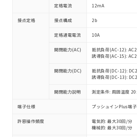
「○」：最大均質
定格電流
12mA
「×」：最大均質
本サービスは
当社は、これ
*EU RoHS指令（10物
「－」：未確認で
鉛(Pb) 1000ppm以下、
くものです。
う）を輸出ま
接点定格
接点構成
2b
記
説明
六価クロム(Cr(Ⅵ)) 1
当社制御機器
などの必要な
フタル酸ビス(2-エチルヘ
号
*中国RoHS10物質の基準値 
ル（DBP） 1000ppm
在庫状況およ
当社は規制貨
Pb(鉛) :1000ppm、 Hg
定格通電電流
10A
但し、RoHS指令で産
のであり、閲
ます。
Cr(Ⅵ)(六価クロム) : 
フタル酸エステル類の４
○
一定数以
DBP(フタル酸ジブチル) :
い。
当社は貴社製
DEHP(フタル酸ビス(2-エ
開閉能力(AC)
抵抗負荷(AC-12): AC24
正式な納期状
置等に一切使
誘導負荷(AC-15): AC24V
当社販売員に
※2 対応予定月
△
一定数に
当社は、貴社
オムロン制御
また当社は、
※2 環境保護使
在庫状況およ
部品在庫の切り替
たしません。
開閉能力(DC)
抵抗負荷(DC-12): DC24
－
在庫なし
す。
誘導負荷(DC-13): DC24
「ｅ」：有害物質
機器販売
マイパーツ機
「10」：通常の
ている必要が
味します。
開閉能力説明
測定条件: 周囲温度 2
空
受注生産
お客様が当ウ
※3 非含有証明
「－」：未確認で
白
が、当社の製
端子仕様
プッシュインPlus端
さい。
下記の非含有証明
※当社の共同
いる法人を指
許容操作頻度
電気的: 最大30回/分
EU RoHS指令（
機械的: 最大30回/分
51物質の非含有証
※本証明書は発行