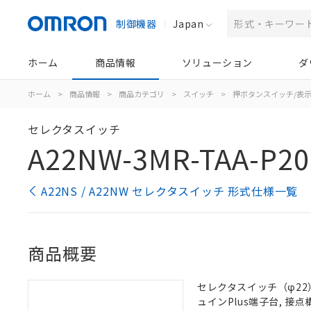
制御機器
Japan
ホーム
商品情報
ソリューション
ダ
ホーム
>
商品情報
>
商品カテゴリ
>
スイッチ
>
押ボタンスイッチ/表
セレクタスイッチ
A22NW-3MR-TAA-P20
A22NS / A22NW セレクタスイッチ 形式仕様一覧
商品概要
セレクタスイッチ（φ22）,
ュインPlus端子台, 接点構