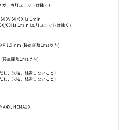
令のフタル酸エステル類４物質の対応では、対応完了までの期間は出
00Vメガ、点灯ユニットは除く)
備考欄に対応日を記載しておりました。
品への在庫切替を完了していることから、特段のことがない限り、20
0V 50/60Hz 1min
す。
 50/60Hz 1min (点灯ユニットは除く)
振幅 1.5mm (接点開離1ms以内)
2
(接点開離1ms以内)
 (ただし、氷結、結露しないこと)
 (ただし、氷結、結露しないこと)
A4X, NEMA13