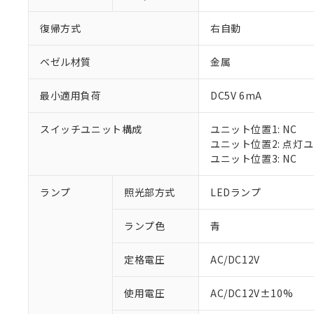
復帰方式
右自動
ベゼル材質
金属
最小適用負荷
DC5V 6mA
スイッチユニット構成
ユニット位置1: NC
ユニット位置2: 点灯
ユニット位置3: NC
※1 対応状況
ランプ
照光部方式
LEDランプ
対応済み：EU
ランプ色
青
対応予定：EU R
対応予定なし：EU
定格電圧
AC/DC12V
調査・確認中：EU
ご利用条件
非該当品：ライセ
※1 中国RoHS
使用電圧
AC/DC12V±10%
仕入先様の事情に
があります。
以下の条件をお読