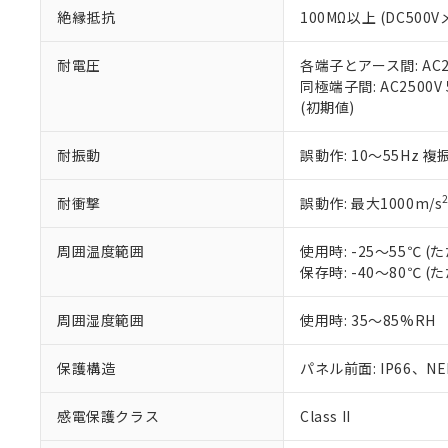
また、RoHS指
絶縁抵抗
100MΩ以上 (DC5
混在することから
既に当社にて対応
耐電圧
各端子とアース間: AC250
り割愛しておりま
同極端子間: AC2500V
(初期値)
耐振動
誤動作: 10～55Hz 複
耐衝撃
誤動作: 最大1000m/s
周囲温度範囲
使用時: -25～55℃
保存時: -40～80℃
周囲湿度範囲
使用時: 35～85%RH
保護構造
パネル前面: IP66、NEM
感電保護クラス
Class II