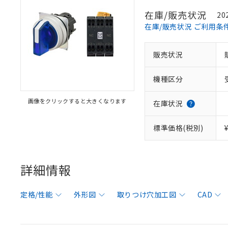
在庫/販売状況
20
在庫/販売状況 ご利用条
販売状況
機種区分
画像をクリックすると大きくなります
在庫状況
標準価格(税別)
詳細情報
定格/性能
外形図
取りつけ穴加工図
CAD