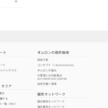
担当オムロン
お問い合わせ
ート
オムロンの提供価値
目指す姿
ポート
コンセプト「i-Automation!」
ジャパンデスク
オムロンの強み
お客様との共創拠点
AUTOMATION CENTER
DIBP
BBP
DEHP
環境保護
技術を磨く現場
・セミナ
使用期限
案内
販売ネットワーク
講する
O
O
O
10
国内販売ネットワーク
ス一覧（PDF）
海外販売ネットワーク