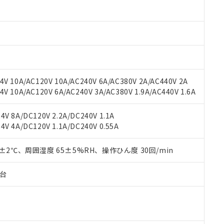
材料含有率が中国RoHSの基準値以下であることを示します。
材料含有率が中国RoHSの基準値を超えていることを示します。
、当社制御機器事業取扱商品の当社在庫状況および標準価格(税抜)
ら貴社製品のうち、外国為替および外国貿易法に定める商品（以下｢
質）：
す。当社販売部門へお問い合わせください。
 水銀(Hg) 1000ppm以下、 カドミウム(Cd) 100ppm以下、
たは国外への提供する場合は、日本国政府の輸出許可(または役務取
000ppm以下、ポリ臭化ビフェニル類(PBB) 1000ppm以下、ポリ臭化ジフェニルエーテル類(P
事業取扱商品の中には、本サービスの対象外となる商品もあること
手続きをとります。
キシル) (DEHP)(別名：DOP) 1000ppm以下、フタル酸ブチルベンジル（BBP） 100
(GB/T26572)：
以下、フタル酸ジイソブチル (DIBP) 1000ppm以下
び標準価格照会結果は、記載している更新日時点での社内データに
物を破棄する場合は、完全に破砕するなど、違法に輸出されないよ
(水銀) : 1000ppm、 Cd(カドミウム) : 100ppm、
業用監視および制御機器に対する適用除外項目は除く。
覧された時点での実際の在庫および標準価格とは異なる場合がある
1000ppm、 PBBs(ポリ臭化ビフェニル類) : 1000ppm、 PBDEs(ポリ臭化ジフェニルエーテル類
物質については閾値を超える意図的な使用がないことを確認しています。
上の在庫あり
 1000ppm、 DIBP(フタル酸ジイソブチル) : 1000ppm、 BBP(フタル酸ブチルベンジル) :
品を、核兵器、ミサイル、化学兵器、生物兵器またはその他武器並
チルヘキシル)) : 1000ppm
V 10A/AC120V 10A/AC240V 6A/AC380V 2A/AC440V 2A
況および標準価格はお客様のお取引先、またはお客様担当のオムロ
用いたしません。
 10A/AC120V 6A/AC240V 3A/AC380V 1.9A/AC440V 1.6A
ご相談ください。
は満たないが在庫あり
製品を第三者に販売する場合は、上記1、2および3の内容を当該第
機器販売店や当社販売拠点は「
販売ネットワーク
」をご確認くだ
販売先および販売に係わる関係者が違法に輸出するおそれがある場
用期限
び標準価格結果を当社の事前の承諾なく第三者に漏洩または開示し
え状況などにより、予定月が前後することがあります。
V 8A/DC120V 2.2A/DC240V 1.1A
(最新の在庫状況については、お客様のお取引先、またはお客様担当
V 4A/DC120V 1.1A/DC240V 0.55A
（10物質）のすべてが基準値以下であることを示します。
店・当社販売員にご確認ください)
能（部品リスト作成サービス）をご利用いただくには、I-Webメン
使用状況下において有害物質が外部に漏えいし、環境に深刻な影響を
あります。
0±2℃、周囲湿度 65±5%RH、操作ひん度 30回/min
機種、また在庫状況の情報を公開していない機種
ェブサイト上で当社にご登録された部品リストについて、当社およ
書ダウンロード
す。当社販売部門へお問い合わせください。
品・サービスに関するお客様との取引・商談に必要な範囲で利用す
合意する
キャンセル
子台
書をダウンロードすることができます。
利用者とは、
"個人情報の共同利用に関して"
の「1.共同利用者の
します。
10物質）の非含有証明書
明書（当社基準）
日時点で非含有を証明するもので、過去に遡って非含有を証明するも