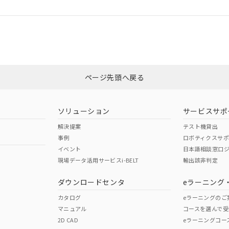
ログイン/会員登録
合状況については、「カスタマーサポートセンタ お客様相談室」または貴社
みください。
非含有証明書
※3
ページ先頭へ戻る
ダウンロードはこちら
ソリューション
サービスサポ
解決提案
テスト機貸出
事例
ロボティクスサ
イベント
日本語相談窓口
現場データ活用サービスi-BELT
輸出該非判定
I)
PBBs
PBDEs
DBP
ダウンロードセンタ
eラーニング
カタログ
eラーニングのご
マニュアル
コースを選んで受
O
O
O
2D CAD
eラーニングコー