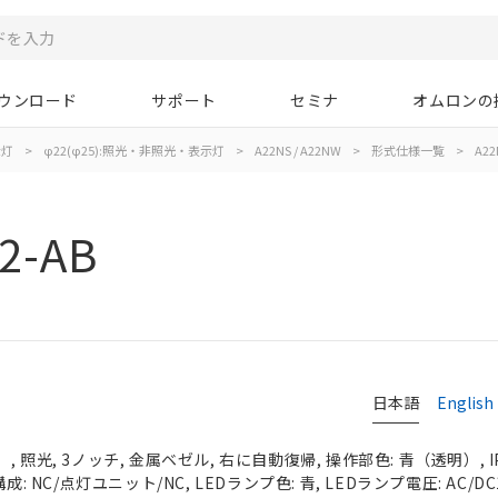
ウンロード
サポート
セミナ
オムロンの
示灯
>
φ22(φ25):照光・非照光・表示灯
>
A22NS / A22NW
>
形式仕様一覧
>
A22
2-AB
日本語
English
 照光, 3ノッチ, 金属ベゼル, 右に自動復帰, 操作部色: 青（透明）, IP
成: NC/点灯ユニット/NC, LEDランプ色: 青, LEDランプ電圧: AC/DC