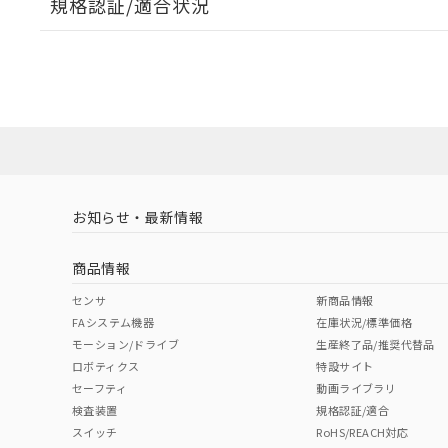
規格認証/適合状況
EU RoHS
注意事項・凡例
A22NW-3MR-TAA-P202-ABについての規格認証/適
営業員または販売店にお問い合わせください。
ダウンロードデータをご利用いただく前に、以下を必ずお読
対応状況
対応予定月
※1
※2
ソフトウェアの使用条件
対応済み
お知らせ・最新情報
中国 RoHS
注意事項・凡例
商品情報
中国 RoHS表
※1 ※2
センサ
新商品情報
FAシステム機器
在庫状況/標準価格
Pb
Hg
Cd
Cr(V
モーション/ドライブ
生産終了品/推奨代替品
ロボティクス
特設サイト
セーフティ
動画ライブラリ
検査装置
規格認証/適合
X
O
O
O
スイッチ
RoHS/REACH対応