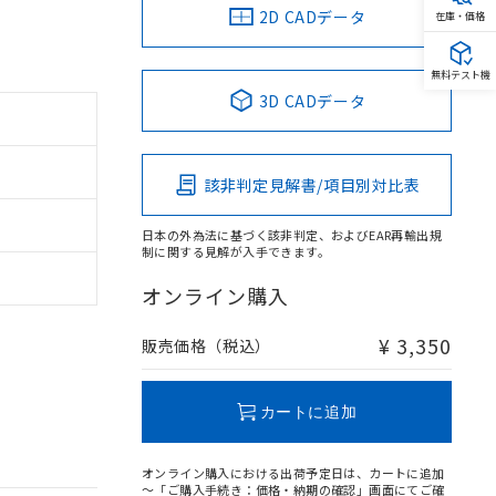
2D CADデータ
在庫・価格
無料テスト機
3D CADデータ
該非判定見解書/項目別対比表
日本の外為法に基づく該非判定、およびEAR再輸出規
制に関する見解が入手できます。
オンライン購入
¥ 3,350
販売価格（税込）
カートに追加
オンライン購入における出荷予定日は、カートに追加
～「ご購入手続き：価格・納期の確認」画面にてご確