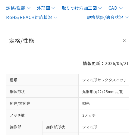
定格/性能
外形図
取りつけ穴加工図
CAD
RoHS/REACH対応状況
規格認証/適合状況
定格/性能
情報更新：2026/05/21
種類
ツマミ形セレクタスイッチ
胴体形状
丸胴形(φ22/25mm共用)
照光/非照光
照光
ノッチ数
3ノッチ
操作部
操作部形状
ツマミ形