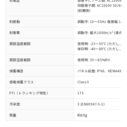
耐電圧
各端子とアース間: AC2500V 50/
「－」：未確認です。当社販売部門へお問
むを得ず変更することがあります。
為替および外国貿易法に定める商品
在庫状況および標準価格照会結果は、
同極端子間: AC2500V 50/60
い合わせください。
（以下｢規制貨物等」という）を輸出
(初期値)
記載している更新日時点での社内デー
*EU RoHS指令（10物質）：
または国外への提供する場合は、日本
記
タに基づき作成されるものであり、閲
説明
鉛(Pb) 1000ppm以下、 水銀(Hg) 1000ppm以下、 カド
*中国RoHS10物質の基準値 (GB/T26572)：
国政府の輸出許可(または役務取引許
耐振動
誤動作: 10～55Hz 複振幅 1.
号
覧された時点での実際の在庫および標
ミウム(Cd) 100ppm以下、
Pb(鉛) :1000ppm、 Hg(水銀) : 1000ppm、 Cd(カドミウ
可)を取得するなどの必要な手続きを
六価クロム(Cr(Ⅵ)) 1000ppm以下、ポリ臭化ビフェニル
ム) : 100ppm、
準価格とは異なる場合があることをご
類(PBB) 1000ppm以下、ポリ臭化ジフェニルエーテル類
2
Cr(Ⅵ)(六価クロム) : 1000ppm、 PBBs(ポリ臭化ビフェ
耐衝撃
誤動作: 最大1000m/s
(接点開
とります。
了承ください。
(PBDE) 1000ppm以下、フタル酸ビス(2-エチルヘキシ
○
一定数以上の在庫あり
ニル類) : 1000ppm、 PBDEs(ポリ臭化ジフェニルエーテ
当社は規制貨物を破棄する場合は、完
ル) (DEHP)(別名：DOP) 1000ppm以下、フタル酸ブチ
正式な納期状況および標準価格はお客
ル類) : 1000ppm、
周囲温度範囲
使用時: -25～55℃ (ただし
ルベンジル（BBP） 1000ppm以下、フタル酸ジブチル
全に破砕するなど、違法に輸出されな
DBP(フタル酸ジブチル) : 1000ppm、 DIBP(フタル酸ジ
様のお取引先、またはお客様担当のオ
（DBP） 1000ppm以下、フタル酸ジイソブチル
保存時: -40～80℃ (ただし
イソブチル) : 1000ppm、 BBP(フタル酸ブチルベンジ
△
一定数には満たないが在庫あり
いよう必要な手段を講じます。
ムロン制御機器販売店・当社販売員に
(DIBP) 1000ppm以下
ル) : 1000ppm、
当社は貴社製品を、核兵器、ミサイ
但し、RoHS指令で産業用監視および制御機器に対する
DEHP(フタル酸ビス(2-エチルヘキシル)) : 1000ppm
ご相談ください。
周囲湿度範囲
使用時: 35～85%RH
適用除外項目は除く。
ル、化学兵器、生物兵器またはその他
－
在庫なし(最新の在庫状況につ
オムロン制御機器販売店や当社販売拠
フタル酸エステル類の４物質については閾値を超える意
武器並びにこれらの製造装置等に一切
いては、お客様のお取引先、ま
図的な使用がないことを確認しています。
点は「
販売ネットワーク
」をご確認
保護構造
パネル前面: IP66、NEMA4X, N
※2 環境保護使用期限
使用いたしません。
たはお客様担当のオムロン制御
ください。
当社は、貴社製品を第三者に販売する
機器販売店・当社販売員にご確
感電保護クラス
Class II
在庫状況および標準価格結果を当社の
※2 対応予定月
「ｅ」：有害物質（10物質）のすべてが基
場合は、上記1、2および3の内容を当
認ください)
事前の承諾なく第三者に漏洩または開
準値以下であることを示します。
該第三者に通知します。また当社は、
PTI（トラッキング特性）
175
示しないようお願いします。
部品在庫の切り替え状況などにより、予定
「10」：通常の使用状況下において有害物
販売先および販売に係わる関係者が違
マイパーツ機能（部品リスト作成サー
空
受注生産機種、また在庫状況の
月が前後することがあります。
質が外部に漏えいし、環境に深刻な影響を
汚染度
3 (EN60947-5-1)
法に輸出するおそれがある場合は、取
ビス）をご利用いただくには、I-Web
白
情報を公開していない機種
及ぼさない年数を意味します。
り引きをいたしません。
メンバーズにご登録されている必要が
質量
約60g
「－」：未確認です。当社販売部門へお問
あります。
い合わせください。
お客様が当ウェブサイト上で当社にご