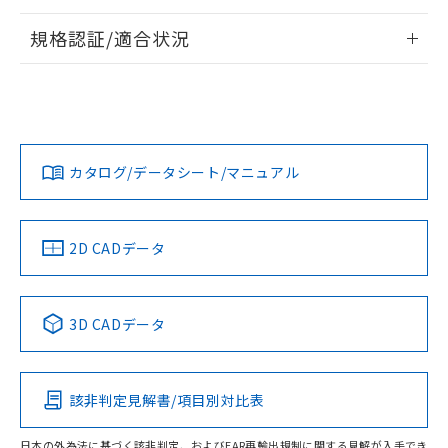
情報更新：2026/7/29
規格認証/適合状況
ログイン/会員登録
EU RoHS
注意事項・凡例
A22NW-3MR-TAA-P102-AEについての規格認証/適合状況に
ついては、「カスタマーサポートセンタ お客様相談室」また
は貴社担当オムロン営業員または販売店にお問い合わせくだ
対応状況
対応予定月
※1
※2
さい。
ダウンロードデータをご利用いただく前に、以下を必ずお読
みください。
カタログ/データシート/マニュアル
対応済み
ソフトウェアの使用条件
お問い合わせ
中国 RoHS
注意事項・凡例
2D CADデータ
中国 RoHS表
※1 ※2
3D CADデータ
Pb
Hg
Cd
Cr(VI)
該非判定見解書/項目別対比表
O
O
O
O
日本の外為法に基づく該非判定、およびEAR再輸出規制に関する見解が入手でき