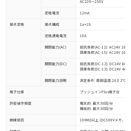
AC220～250V
定格電流
12mA
※1 対応状況
接点定格
接点構成
1a+1b
対応済み：EU RoHS指令（10物質）の
定格通電電流
10A
非含有に対応した製品が提供可能な商品で
開閉能力(AC)
抵抗負荷(AC-12): AC24V 10A/A
す。
誘導負荷(AC-15): AC24V 10A/AC
対応予定：EU RoHS指令（10物質）の非含
ご利用条件
有に対応した製品に切り替える予定のある
開閉能力(DC)
抵抗負荷(DC-12): DC24V 8A/DC
商品です。
誘導負荷(DC-13): DC24V 4A/DC
対応予定なし：EU RoHS指令（10物質）の
以下の条件をお読みいただき、同意のうえ
非含有に非対応の商品で、対応品を出す予
開閉能力説明
測定条件: 周囲温度 20±2℃、
ご利用ください。
定はありません。
調査・確認中：EU RoHS指令（10物質）の
端子仕様
プッシュインPlus端子台
本サービスは、当社制御機器事業取扱
※1 中国RoHS○×表
非含有の対応状況を調査中または確認中の
商品の当社在庫状況および標準価格
商品です。
許容操作頻度
電気的: 最大30回/分
(税抜)を提供させていただくもので
「○」：最大均質材料含有率が中国RoHSの
機械的: 最大30回/分
非該当品：ライセンス料など無形物で、有
す。
基準値以下であることを示します。
害物質有無と関係のない商品です。
当社制御機器事業取扱商品の中には、
絶縁抵抗
100MΩ以上 (DC500Vメガ、
「×」：最大均質材料含有率が中国RoHSの
仕入先様の事情により、非含有部品として
本サービスの対象外となる商品もある
基準値を超えていることを示します。
いたものが、含有品と判明した場合などや
当社は、これら貴社製品のうち、外国
ことをご了承ください。