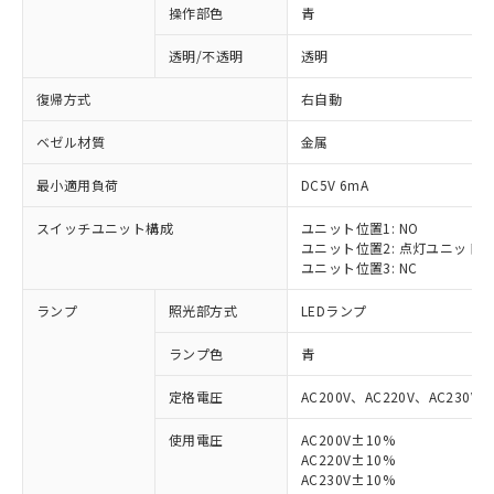
操作部色
青
透明/不透明
透明
復帰方式
右自動
ベゼル材質
金属
最小適用負荷
DC5V 6mA
スイッチユニット構成
ユニット位置1: NO
ユニット位置2: 点灯ユニット
ユニット位置3: NC
ランプ
照光部方式
LEDランプ
ランプ色
青
定格電圧
AC200V、AC220V、AC230V、
使用電圧
AC200V±10%
AC220V±10%
AC230V±10%