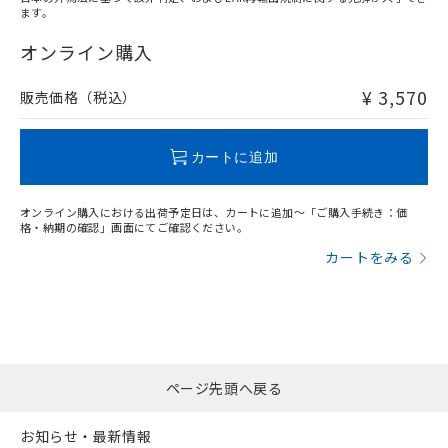
ます。
"対応済み"や非含有の記載がされた商品であっても、流通
在庫等で未対応品が混在する可能性があります。
オンライン購入
非含有品が必要な際は、弊社営業部門もしくは販売店へお
問い合わせください。
¥ 3,570
販売価格（税込）
この製品のRoHS/REACH対応状況ページへ
カートに追加
オンライン購入における出荷予定日は、カートに追加～「ご購入手続き：価
格・納期の確認」画面にてご確認ください。
カートをみる
ページ先頭へ戻る
お知らせ・最新情報