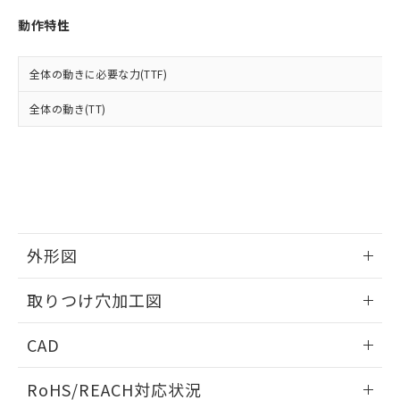
※3 非含有証明書ダウンロード
登録された部品リストについて、当社
動作特性
および当社の共同利用者が、当社の製
下記の非含有証明書をダウンロードするこ
品・サービスに関するお客様との取
とができます。
合意する
キャンセル
引・商談に必要な範囲で利用すること
全体の動きに必要な力(TTF)
をご了承ください。
EU RoHS指令（10物質）の非含有証明書
※当社の共同利用者とは、
"個人情報
全体の動き(TT)
51物質の非含有証明書（当社基準）
の共同利用に関して"
の「1.共同利
※本証明書は発行日時点で非含有を証明す
用者の範囲」に記載されている法人を
るもので、過去に遡って非含有を証明する
指します。
ものではありません。
また、RoHS指令のフタル酸エステル類４
物質の対応では、対応完了までの期間は出
荷製品に未対応品が混在することから備考
欄に対応日を記載しておりました。
外形図
既に当社にて対応品への在庫切替を完了
していることから、特段のことがない限
情報更新：2026/05/21
取りつけ穴加工図
り、2022年1月12日より割愛しておりま
す。
情報更新：2026/05/21
CAD
ログイン/会員登録いただくと、CADデータをダウンロー
RoHS/REACH対応状況
ドすることができます。