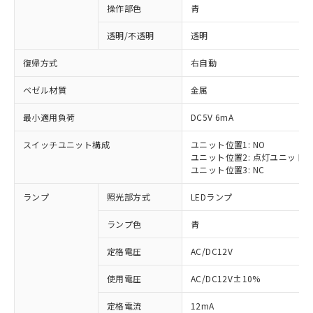
操作部色
青
透明/不透明
透明
復帰方式
右自動
ベゼル材質
金属
最小適用負荷
DC5V 6mA
スイッチユニット構成
ユニット位置1: NO
ユニット位置2: 点灯ユニット
ユニット位置3: NC
ランプ
照光部方式
LEDランプ
ランプ色
青
定格電圧
AC/DC12V
使用電圧
AC/DC12V±10%
定格電流
12mA