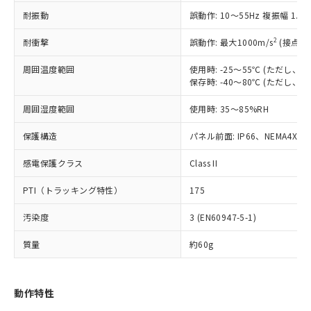
（以下｢規制貨物等」という）を輸出
記載している更新日時点での社内デー
耐振動
誤動作: 10～55Hz 複振幅 1.
*EU RoHS指令（10物質）：
または国外への提供する場合は、日本
記
タに基づき作成されるものであり、閲
説明
鉛(Pb) 1000ppm以下、 水銀(Hg) 1000ppm以下、 カド
*中国RoHS10物質の基準値 (GB/T26572)：
国政府の輸出許可(または役務取引許
号
覧された時点での実際の在庫および標
ミウム(Cd) 100ppm以下、
Pb(鉛) :1000ppm、 Hg(水銀) : 1000ppm、 Cd(カドミウ
2
耐衝撃
誤動作: 最大1000m/s
(接点開
可)を取得するなどの必要な手続きを
六価クロム(Cr(Ⅵ)) 1000ppm以下、ポリ臭化ビフェニル
ム) : 100ppm、
準価格とは異なる場合があることをご
類(PBB) 1000ppm以下、ポリ臭化ジフェニルエーテル類
Cr(Ⅵ)(六価クロム) : 1000ppm、 PBBs(ポリ臭化ビフェ
とります。
了承ください。
(PBDE) 1000ppm以下、フタル酸ビス(2-エチルヘキシ
周囲温度範囲
使用時: -25～55℃ (ただし
○
一定数以上の在庫あり
ニル類) : 1000ppm、 PBDEs(ポリ臭化ジフェニルエーテ
当社は規制貨物を破棄する場合は、完
ル) (DEHP)(別名：DOP) 1000ppm以下、フタル酸ブチ
正式な納期状況および標準価格はお客
ル類) : 1000ppm、
保存時: -40～80℃ (ただし
ルベンジル（BBP） 1000ppm以下、フタル酸ジブチル
全に破砕するなど、違法に輸出されな
DBP(フタル酸ジブチル) : 1000ppm、 DIBP(フタル酸ジ
様のお取引先、またはお客様担当のオ
（DBP） 1000ppm以下、フタル酸ジイソブチル
イソブチル) : 1000ppm、 BBP(フタル酸ブチルベンジ
△
一定数には満たないが在庫あり
いよう必要な手段を講じます。
周囲湿度範囲
使用時: 35～85%RH
ムロン制御機器販売店・当社販売員に
(DIBP) 1000ppm以下
ル) : 1000ppm、
当社は貴社製品を、核兵器、ミサイ
但し、RoHS指令で産業用監視および制御機器に対する
DEHP(フタル酸ビス(2-エチルヘキシル)) : 1000ppm
ご相談ください。
適用除外項目は除く。
ル、化学兵器、生物兵器またはその他
保護構造
パネル前面: IP66、NEMA4X, N
－
在庫なし(最新の在庫状況につ
オムロン制御機器販売店や当社販売拠
フタル酸エステル類の４物質については閾値を超える意
武器並びにこれらの製造装置等に一切
いては、お客様のお取引先、ま
図的な使用がないことを確認しています。
点は「
販売ネットワーク
」をご確認
※2 環境保護使用期限
感電保護クラス
Class II
使用いたしません。
たはお客様担当のオムロン制御
ください。
当社は、貴社製品を第三者に販売する
機器販売店・当社販売員にご確
在庫状況および標準価格結果を当社の
PTI（トラッキング特性）
175
※2 対応予定月
「ｅ」：有害物質（10物質）のすべてが基
場合は、上記1、2および3の内容を当
認ください)
事前の承諾なく第三者に漏洩または開
準値以下であることを示します。
該第三者に通知します。また当社は、
示しないようお願いします。
汚染度
3 (EN60947-5-1)
部品在庫の切り替え状況などにより、予定
「10」：通常の使用状況下において有害物
販売先および販売に係わる関係者が違
マイパーツ機能（部品リスト作成サー
空
受注生産機種、また在庫状況の
月が前後することがあります。
質が外部に漏えいし、環境に深刻な影響を
法に輸出するおそれがある場合は、取
ビス）をご利用いただくには、I-Web
白
情報を公開していない機種
質量
約60g
及ぼさない年数を意味します。
り引きをいたしません。
メンバーズにご登録されている必要が
「－」：未確認です。当社販売部門へお問
あります。
い合わせください。
お客様が当ウェブサイト上で当社にご
動作特性
※3 非含有証明書ダウンロード
登録された部品リストについて、当社