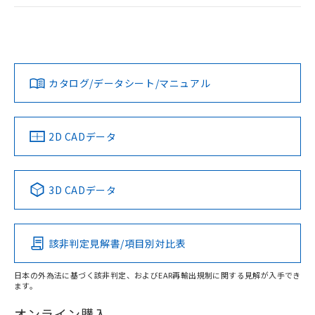
ログイン/会員登録
EU RoHS
注意事項・凡例
A22NW-3MR-TAA-P102-ABについての規格認証/適合状況に
ついては、「カスタマーサポートセンタ お客様相談室」また
は貴社担当オムロン営業員または販売店にお問い合わせくだ
対応状況
対応予定月
※1
※2
さい。
ダウンロードデータをご利用いただく前に、以下を必ずお読
みください。
カタログ/データシート/マニュアル
対応済み
ソフトウェアの使用条件
お問い合わせ
中国 RoHS
注意事項・凡例
2D CADデータ
中国 RoHS表
※1 ※2
3D CADデータ
Pb
Hg
Cd
Cr(VI)
該非判定見解書/項目別対比表
X
O
O
O
日本の外為法に基づく該非判定、およびEAR再輸出規制に関する見解が入手でき
ます。
"対応済み"や非含有の記載がされた商品であっても、流通
在庫等で未対応品が混在する可能性があります。
オンライン購入