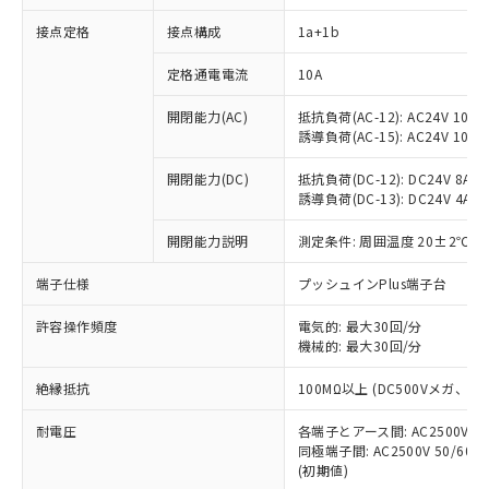
接点定格
接点構成
1a+1b
※1 対応状況
定格通電電流
10A
対応済み：EU RoHS指令（10物質）の
開閉能力(AC)
抵抗負荷(AC-12): AC24V 10A/A
非含有に対応した製品が提供可能な商品で
誘導負荷(AC-15): AC24V 10A/AC
す。
対応予定：EU RoHS指令（10物質）の非含
開閉能力(DC)
抵抗負荷(DC-12): DC24V 8A/DC
ご利用条件
有に対応した製品に切り替える予定のある
誘導負荷(DC-13): DC24V 4A/DC
商品です。
対応予定なし：EU RoHS指令（10物質）の
開閉能力説明
測定条件: 周囲温度 20±2℃、
以下の条件をお読みいただき、同意のうえ
非含有に非対応の商品で、対応品を出す予
ご利用ください。
端子仕様
プッシュインPlus端子台
定はありません。
調査・確認中：EU RoHS指令（10物質）の
本サービスは、当社制御機器事業取扱
※1 中国RoHS○×表
許容操作頻度
電気的: 最大30回/分
非含有の対応状況を調査中または確認中の
商品の当社在庫状況および標準価格
機械的: 最大30回/分
商品です。
(税抜)を提供させていただくもので
「○」：最大均質材料含有率が中国RoHSの
非該当品：ライセンス料など無形物で、有
す。
絶縁抵抗
100MΩ以上 (DC500Vメガ、
基準値以下であることを示します。
害物質有無と関係のない商品です。
当社制御機器事業取扱商品の中には、
「×」：最大均質材料含有率が中国RoHSの
仕入先様の事情により、非含有部品として
耐電圧
各端子とアース間: AC2500V 50/
本サービスの対象外となる商品もある
基準値を超えていることを示します。
いたものが、含有品と判明した場合などや
当社は、これら貴社製品のうち、外国
同極端子間: AC2500V 50/60
ことをご了承ください。
「－」：未確認です。当社販売部門へお問
むを得ず変更することがあります。
(初期値)
為替および外国貿易法に定める商品
在庫状況および標準価格照会結果は、
い合わせください。