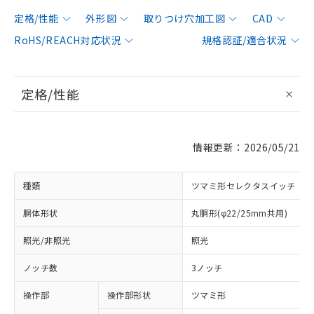
定格/性能
外形図
取りつけ穴加工図
CAD
RoHS/REACH対応状況
規格認証/適合状況
定格/性能
情報更新：2026/05/21
種類
ツマミ形セレクタスイッチ
胴体形状
丸胴形(φ22/25mm共用)
照光/非照光
照光
ノッチ数
3ノッチ
操作部
操作部形状
ツマミ形