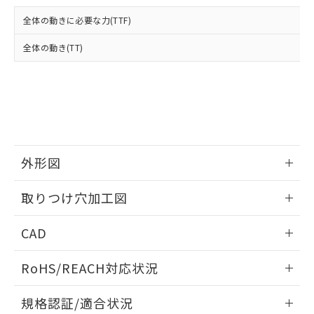
および当社の共同利用者が、当社の製
下記の非含有証明書をダウンロードするこ
品・サービスに関するお客様との取
全体の動きに必要な力(TTF)
とができます。
合意する
キャンセル
引・商談に必要な範囲で利用すること
をご了承ください。
全体の動き(TT)
EU RoHS指令（10物質）の非含有証明書
※当社の共同利用者とは、
"個人情報
51物質の非含有証明書（当社基準）
の共同利用に関して"
の「1.共同利
※本証明書は発行日時点で非含有を証明す
用者の範囲」に記載されている法人を
るもので、過去に遡って非含有を証明する
指します。
ものではありません。
また、RoHS指令のフタル酸エステル類４
物質の対応では、対応完了までの期間は出
荷製品に未対応品が混在することから備考
外形図
欄に対応日を記載しておりました。
情報更新：2026/05/21
既に当社にて対応品への在庫切替を完了
取りつけ穴加工図
していることから、特段のことがない限
り、2022年1月12日より割愛しておりま
情報更新：2026/05/21
CAD
す。
ログイン/会員登録いただくと、CADデータをダウンロー
RoHS/REACH対応状況
ドすることができます。
情報更新：2026/7/29
規格認証/適合状況