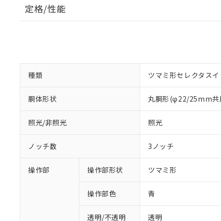
定格/性能
種類
ツマミ形セレクタスイ
胴体形状
丸胴形(φ22/25mm共
照光/非照光
照光
ノッチ数
3ノッチ
操作部
操作部形状
ツマミ形
操作部色
青
透明/不透明
透明