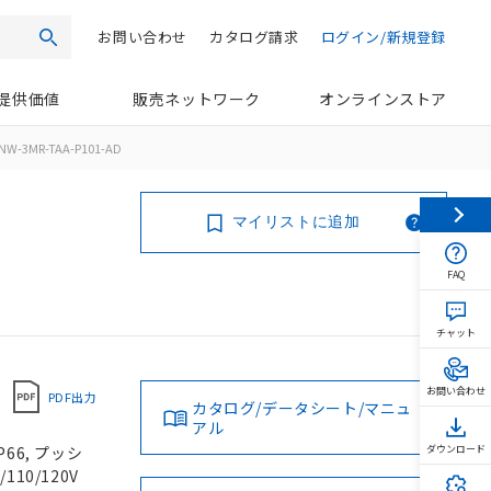
お問い合わせ
カタログ請求
ログイン/新規登録
検索
提供価値
販売ネットワーク
オンラインストア
NW-3MR-TAA-P101-AD
マイリストに追加
FAQ
チャット
お問い合わせ
PDF出力
カタログ/データシート/マニュ
アル
66, プッシ
ダウンロード
110/120V