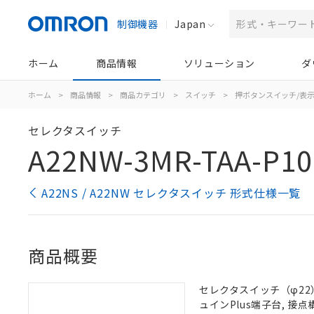
制御機器
Japan
ホーム
商品情報
ソリューション
ダ
ホーム
>
商品情報
>
商品カテゴリ
>
スイッチ
>
押ボタンスイッチ/表
セレクタスイッチ
A22NW-3MR-TAA-P10
A22NS / A22NW セレクタスイッチ 形式仕様一覧
商品概要
セレクタスイッチ（φ22）,
ュインPlus端子台, 接点構成