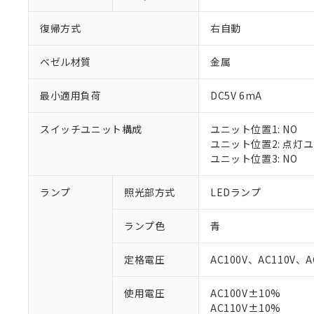
復帰方式
右自動
ベゼル材質
金属
最小適用負荷
DC5V 6mA
スイッチユニット構成
ユニット位置1: NO
ユニット位置2: 点灯
ユニット位置3: NO
ランプ
照光部方式
LEDランプ
※1 対応状況
ランプ色
青
対応済み：EU
対応予定：EU R
定格電圧
AC100V、AC110V、A
対応予定なし：EU
調査・確認中：EU
ご利用条件
使用電圧
AC100V±10%
非該当品：ライセ
※1 中国RoHS
AC110V±10%
仕入先様の事情に