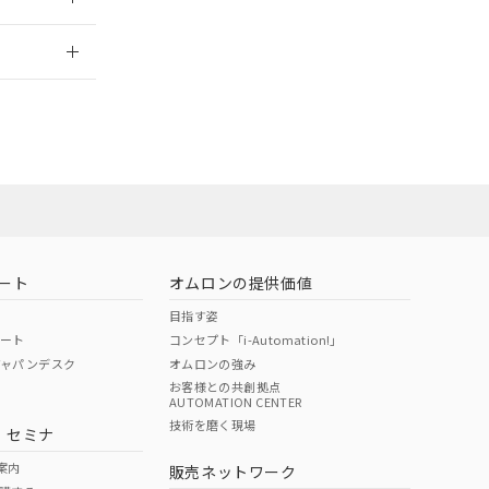
2026/7/29
担当オムロン
お問い合わせ
ート
オムロンの提供価値
目指す姿
ポート
コンセプト「i-Automation!」
ジャパンデスク
オムロンの強み
お客様との共創拠点
AUTOMATION CENTER
DIBP
BBP
DEHP
環境保護
技術を磨く現場
・セミナ
使用期限
案内
販売ネットワーク