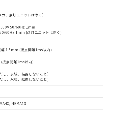
日時点で非含有を証明するもので、過去に遡って非含有を証明するも
令のフタル酸エステル類４物質の対応では、対応完了までの期間は出
備考欄に対応日を記載しておりました。
00Vメガ、点灯ユニットは除く)
品への在庫切替を完了していることから、特段のことがない限り、20
す。
0V 50/60Hz 1min
 50/60Hz 1min (点灯ユニットは除く)
振幅 1.5mm (接点開離1ms以内)
2
(接点開離1ms以内)
 (ただし、氷結、結露しないこと)
 (ただし、氷結、結露しないこと)
A4X, NEMA13