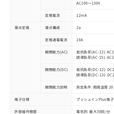
AC100～130V
があります。
以下の条件をお読
「○」：最大均質
「×」：最大均質
本サービスは
当社は、これ
定格電流
12mA
*EU RoHS指令（10物
「－」：未確認で
鉛(Pb) 1000ppm以下、
くものです。
う）を輸出ま
記
説明
六価クロム(Cr(Ⅵ)) 1
当社制御機器
などの必要な
フタル酸ビス(2-エチルヘ
接点定格
接点構成
2a
号
*中国RoHS10物質の基準値 
ル（DBP） 1000ppm
在庫状況およ
当社は規制貨
Pb(鉛) :1000ppm、 Hg
但し、RoHS指令で産
のであり、閲
ます。
Cr(Ⅵ)(六価クロム) : 
フタル酸エステル類の４
定格通電電流
10A
○
一定数以
DBP(フタル酸ジブチル) :
い。
当社は貴社製
DEHP(フタル酸ビス(2-エ
正式な納期状
置等に一切使
開閉能力(AC)
抵抗負荷(AC-12): AC24
当社販売員に
※2 対応予定月
△
一定数に
当社は、貴社
誘導負荷(AC-15): AC24V
オムロン制御
また当社は、
※2 環境保護使
在庫状況およ
部品在庫の切り替
たしません。
－
在庫なし
す。
開閉能力(DC)
抵抗負荷(DC-12): DC24
「ｅ」：有害物質
機器販売
マイパーツ機
誘導負荷(DC-13): DC24
「10」：通常の
ている必要が
味します。
空
受注生産
お客様が当ウ
※3 非含有証明
「－」：未確認で
開閉能力説明
測定条件: 周囲温度 2
白
が、当社の製
さい。
下記の非含有証明
端子仕様
プッシュインPlus端
※当社の共同
いる法人を指
EU RoHS指令（
許容操作頻度
電気的: 最大30回/分
51物質の非含有証