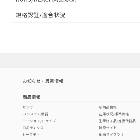
規格認証/適合状況
EU RoHS
注意事項・凡例
A22NW-3MR-TAA-P101-ADについての規格認証/適
営業員または販売店にお問い合わせください。
ダウンロードデータをご利用いただく前に、以下を必ずお読
対応状況
対応予定月
※1
※2
ソフトウェアの使用条件
対応済み
お知らせ・最新情報
中国 RoHS
注意事項・凡例
商品情報
中国 RoHS表
※1 ※2
センサ
新商品情報
FAシステム機器
在庫状況/標準価格
Pb
Hg
Cd
Cr(V
モーション/ドライブ
生産終了品/推奨代替品
ロボティクス
特設サイト
セーフティ
動画ライブラリ