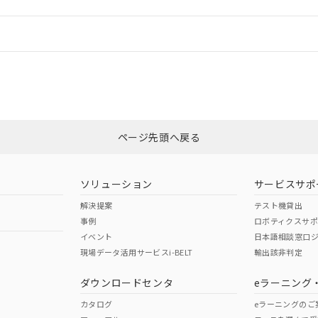
情報更新：
ログイン/会員登録
合状況については、「カスタマーサポートセンタ お客様相談室」または貴社
みください。
非含有証明書
※3
ページ先頭へ戻る
ダウンロードはこちら
ソリューション
サービスサポ
解決提案
テスト機貸出
事例
ロボティクスサ
イベント
日本語相談窓口
現場データ活用サービスi-BELT
輸出該非判定
I)
PBBs
PBDEs
DBP
ダウンロードセンタ
eラーニング
カタログ
eラーニングのご