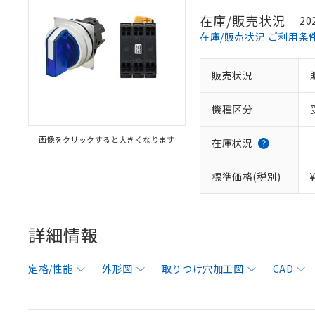
在庫/販売状況
20
在庫/販売状況 ご利用条
販売状況
機種区分
画像をクリックすると大きくなります
在庫状況
標準価格(税別)
詳細情報
定格/性能
外形図
取りつけ穴加工図
CAD