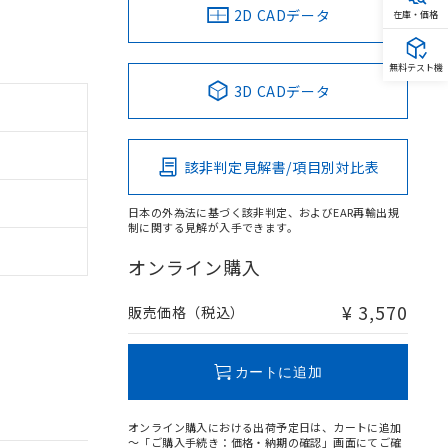
2D CADデータ
在庫・価格
無料テスト機
3D CADデータ
該非判定見解書/項目別対比表
日本の外為法に基づく該非判定、およびEAR再輸出規
制に関する見解が入手できます。
オンライン購入
¥ 3,570
販売価格（税込）
カートに追加
オンライン購入における出荷予定日は、カートに追加
～「ご購入手続き：価格・納期の確認」画面にてご確