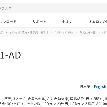
ウンロード
サポート
セミナ
オムロンの
示灯
>
φ22(φ25):照光・非照光・表示灯
>
A22NS / A22NW
>
形式仕様一覧
>
A22
1-AD
日本語
English
 照光, 3ノッチ, 金属ベゼル, 右に自動復帰, 操作部色: 青（透明）, IP
: NO/点灯ユニット/NO, LEDランプ色: 青, LEDランプ電圧: AC100/