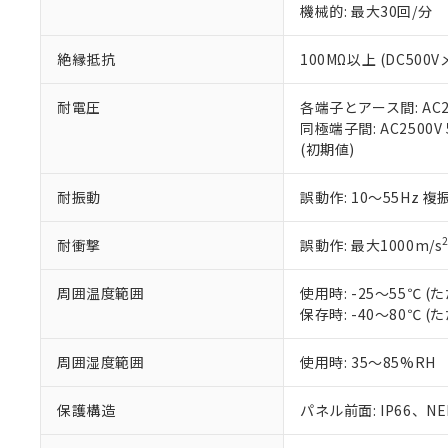
機械的: 最大30回/分
※本証明書は発行
また、RoHS指
混在することから
絶縁抵抗
100MΩ以上 (DC5
既に当社にて対応
り割愛しておりま
耐電圧
各端子とアース間: AC250
同極端子間: AC2500V
(初期値)
耐振動
誤動作: 10～55Hz 複
耐衝撃
誤動作: 最大1000m/s
周囲温度範囲
使用時: -25～55℃
保存時: -40～80℃
周囲湿度範囲
使用時: 35～85%RH
保護構造
パネル前面: IP66、NEM