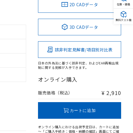
2D CADデータ
在庫・価格
無料テスト機
3D CADデータ
該非判定見解書/項目別対比表
日本の外為法に基づく該非判定、およびEAR再輸出規
制に関する見解が入手できます。
オンライン購入
¥ 2,910
販売価格（税込）
カートに追加
オンライン購入における出荷予定日は、カートに追加
～「ご購入手続き：価格・納期の確認」画面にてご確