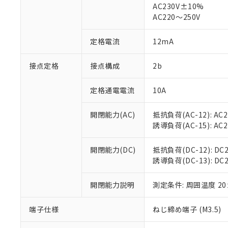
仕入先様の事情に
AC230V±10%
があります。
以下の条件をお読
AC220～250V
「○」：最大均質
「×」：最大均質
本サービスは
当社は、これ
*EU RoHS指令（10物
定格電流
12mA
「－」：未確認で
鉛(Pb) 1000ppm以下、
くものです。
う）を輸出ま
記
説明
六価クロム(Cr(Ⅵ)) 1
当社制御機器
などの必要な
フタル酸ビス(2-エチルヘ
号
*中国RoHS10物質の基準値 
接点定格
接点構成
2b
ル（DBP） 1000ppm
在庫状況およ
当社は規制貨
Pb(鉛) :1000ppm、 Hg
但し、RoHS指令で産
のであり、閲
ます。
Cr(Ⅵ)(六価クロム) : 
フタル酸エステル類の４
○
一定数以
DBP(フタル酸ジブチル) :
い。
当社は貴社製
定格通電電流
10A
DEHP(フタル酸ビス(2-エ
正式な納期状
置等に一切使
当社販売員に
※2 対応予定月
△
一定数に
当社は、貴社
開閉能力(AC)
抵抗負荷(AC-12): AC24
オムロン制御
また当社は、
※2 環境保護使
誘導負荷(AC-15): AC24V
在庫状況およ
部品在庫の切り替
たしません。
－
在庫なし
す。
「ｅ」：有害物質
機器販売
開閉能力(DC)
抵抗負荷(DC-12): DC24
マイパーツ機
「10」：通常の
誘導負荷(DC-13): DC24
ている必要が
味します。
空
受注生産
お客様が当ウ
※3 非含有証明
「－」：未確認で
白
が、当社の製
開閉能力説明
測定条件: 周囲温度 2
さい。
下記の非含有証明
※当社の共同
端子仕様
ねじ締め端子 (M3.5)
いる法人を指
EU RoHS指令（