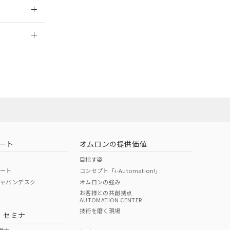
2026/7/29
ート
オムロンの提供価値
目指す姿
ポート
コンセプト「i-Automation!」
ジャパンデスク
オムロンの強み
お客様との共創拠点
AUTOMATION CENTER
DIBP
BBP
DEHP
環境保護
技術を磨く現場
・セミナ
状況ページへ
使用期限
検索ください