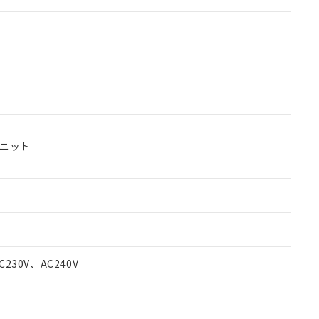
ユニット
 RoHS指令（10物質）の非含有に対応した製品が提供可能な商品です
oHS指令（10物質）の非含有に対応した製品に切り替える予定のある
C230V、AC240V
 RoHS指令（10物質）の非含有に非対応の商品で、対応品を出す予
 RoHS指令（10物質）の非含有の対応状況を調査中または確認中の
ンス料など無形物で、有害物質有無と関係のない商品です。
○×表