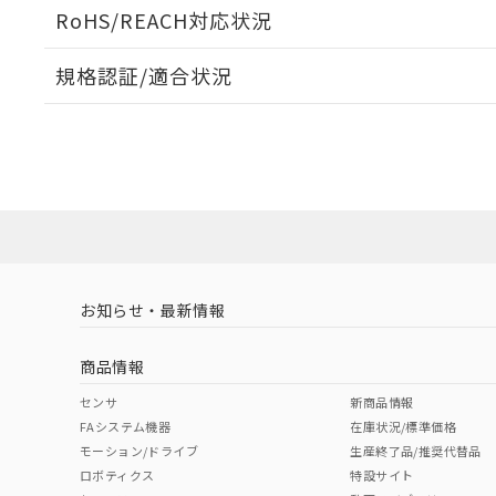
ログイン/会員登録いただくと、CADデータをダウンロ
RoHS/REACH対応状況
規格認証/適合状況
EU RoHS
注意事項・凡例
UL認証
CSA認証
CEマーキング
ダウンロードデータをご利用いただく前に、以下を必ずお読
Yes
Yes
Yes
対応状況
対応予定月
※1
※2
ソフトウェアの使用条件
対応済み
LR型式承認
DNV型式承認
BV型式承認
KR
（イギリス
（ノルウェー
（フランス
（
お知らせ・最新情報
中国 RoHS
注意事項・凡例
船舶規格）
船舶規格）
船舶規格）
船
商品情報
No
No
No
No
中国 RoHS表
※1 ※2
センサ
新商品情報
FAシステム機器
在庫状況/標準価格
Pb
Hg
Cd
Cr(V
モーション/ドライブ
生産終了品/推奨代替品
ロボティクス
特設サイト