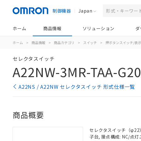
制御機器
Japan
ホーム
商品情報
ソリューション
ダ
ホーム
>
商品情報
>
商品カテゴリ
>
スイッチ
>
押ボタンスイッチ/表
セレクタスイッチ
A22NW-3MR-TAA-G20
A22NS / A22NW セレクタスイッチ 形式仕様一覧
商品概要
セレクタスイッチ（φ22）,
子台, 接点構成: NC/点灯ユ