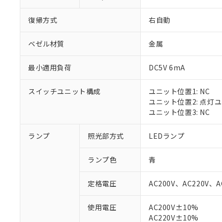
復帰方式
右自動
ベゼル材質
金属
最小適用負荷
DC5V 6mA
スイッチユニット構成
ユニット位置1: NC
ユニット位置2: 点灯
ユニット位置3: NC
ランプ
照光部方式
LEDランプ
※1 対応状況
ランプ色
青
対応済み：EU
対応予定：EU R
定格電圧
AC200V、AC220V、A
対応予定なし：EU
調査・確認中：EU
ご利用条件
使用電圧
AC200V±10%
非該当品：ライセ
AC220V±10%
※1 中国RoHS