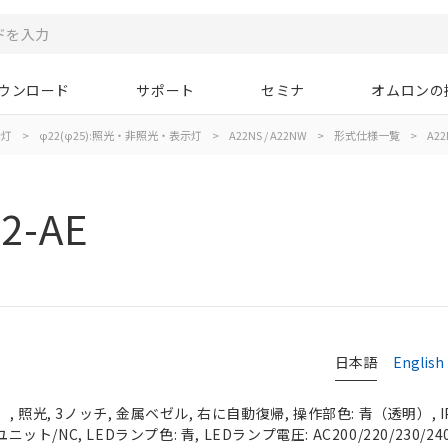
ウンロード
サポート
セミナ
オムロンの
示灯
>
φ22(φ25):照光・非照光・表示灯
>
A22NS / A22NW
>
形式仕様一覧
>
A22
2-AE
日本語
English
 照光, 3ノッチ, 金属ベゼル, 右に自動復帰, 操作部色: 青（透明）, IP
ニット/NC, LEDランプ色: 青, LEDランプ電圧: AC200/220/230/24