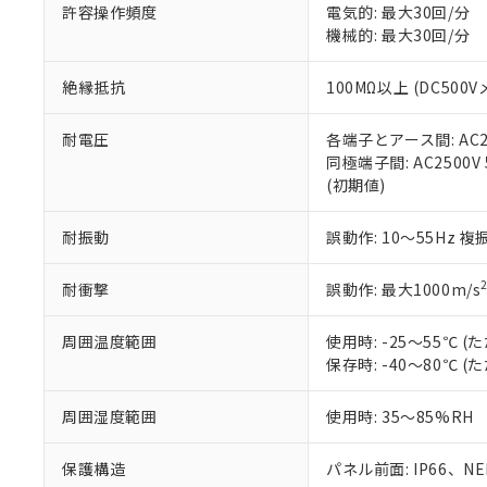
51物質の非含有証
許容操作頻度
電気的: 最大30回/分
※本証明書は発行
機械的: 最大30回/分
また、RoHS指
混在することから
絶縁抵抗
100MΩ以上 (DC5
既に当社にて対応
り割愛しておりま
耐電圧
各端子とアース間: AC250
同極端子間: AC2500V
(初期値)
耐振動
誤動作: 10～55Hz 複
耐衝撃
誤動作: 最大1000m/s
周囲温度範囲
使用時: -25～55℃
保存時: -40～80℃
周囲湿度範囲
使用時: 35～85%RH
保護構造
パネル前面: IP66、NEM