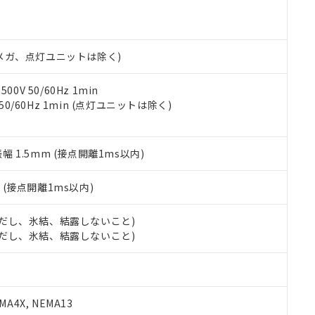
明書（当社基準）
日時点で非含有を証明するもので、過去に遡って非含有を証明するも
令のフタル酸エステル類４物質の対応では、対応完了までの期間は出
備考欄に対応日を記載しておりました。
00Vメガ、点灯ユニットは除く)
品への在庫切替を完了していることから、特段のことがない限り、20
す。
0V 50/60Hz 1min
 50/60Hz 1min (点灯ユニットは除く)
振幅 1.5mm (接点開離1ms以内)
2
(接点開離1ms以内)
 (ただし、氷結、結露しないこと)
 (ただし、氷結、結露しないこと)
A4X, NEMA13