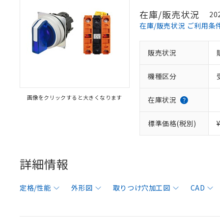
在庫/販売状況
20
在庫/販売状況 ご利用条
販売状況
機種区分
画像をクリックすると大きくなります
在庫状況
標準価格(税別)
詳細情報
定格/性能
外形図
取りつけ穴加工図
CAD