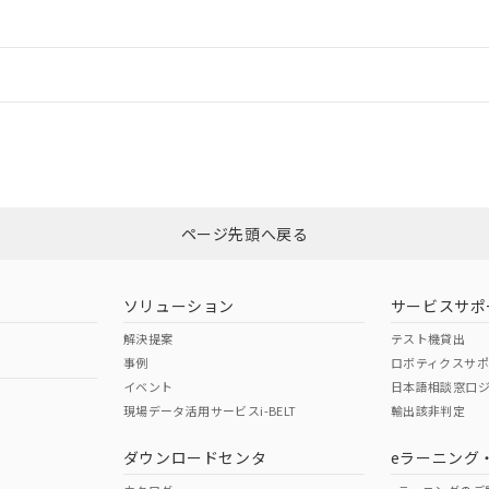
ードすることができます。
情報更新：
ログイン/会員登録
CCC認証
電波法
みください。
Yes
N/A
非含有証明書
※3
ページ先頭へ戻る
ダウンロードはこちら
型式承認
NK型式承認
ABS型式承認
韓国
（日本
（アメリカ
ソリューション
サービスサポ
舶規格）
船舶規格）
船舶規格）
解決提案
テスト機貸出
事例
ロボティクスサ
No
No
イベント
日本語相談窓口
現場データ活用サービスi-BELT
輸出該非判定
I)
PBBs
PBDEs
DBP
ダウンロードセンタ
eラーニング
この製品の規格認証/適合
その他の認証はこちらのページからご