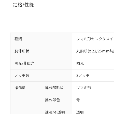
定格/性能
種類
ツマミ形セレクタスイ
胴体形状
丸胴形(φ22/25mm共
照光/非照光
照光
ノッチ数
3ノッチ
操作部
操作部形状
ツマミ形
操作部色
青
透明/不透明
透明