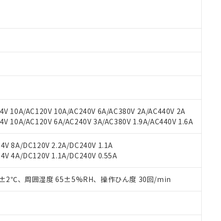
より、非含有部品としていたものが、含有品と判明した場合などやむ
みいただき、同意のうえご利用ください。
材料含有率が中国RoHSの基準値以下であることを示します。
材料含有率が中国RoHSの基準値を超えていることを示します。
、当社制御機器事業取扱商品の当社在庫状況および標準価格(税抜)
ら貴社製品のうち、外国為替および外国貿易法に定める商品（以下｢
質）：
す。当社販売部門へお問い合わせください。
 水銀(Hg) 1000ppm以下、 カドミウム(Cd) 100ppm以下、
たは国外への提供する場合は、日本国政府の輸出許可(または役務取
000ppm以下、ポリ臭化ビフェニル類(PBB) 1000ppm以下、ポリ臭化ジフェニルエーテル類(P
事業取扱商品の中には、本サービスの対象外となる商品もあること
手続きをとります。
キシル) (DEHP)(別名：DOP) 1000ppm以下、フタル酸ブチルベンジル（BBP） 100
(GB/T26572)：
以下、フタル酸ジイソブチル (DIBP) 1000ppm以下
び標準価格照会結果は、記載している更新日時点での社内データに
物を破棄する場合は、完全に破砕するなど、違法に輸出されないよ
(水銀) : 1000ppm、 Cd(カドミウム) : 100ppm、
業用監視および制御機器に対する適用除外項目は除く。
覧された時点での実際の在庫および標準価格とは異なる場合がある
1000ppm、 PBBs(ポリ臭化ビフェニル類) : 1000ppm、 PBDEs(ポリ臭化ジフェニルエーテル類
物質については閾値を超える意図的な使用がないことを確認しています。
上の在庫あり
 1000ppm、 DIBP(フタル酸ジイソブチル) : 1000ppm、 BBP(フタル酸ブチルベンジル) :
品を、核兵器、ミサイル、化学兵器、生物兵器またはその他武器並
チルヘキシル)) : 1000ppm
況および標準価格はお客様のお取引先、またはお客様担当のオムロ
用いたしません。
ご相談ください。
は満たないが在庫あり
製品を第三者に販売する場合は、上記1、2および3の内容を当該第
V 10A/AC120V 10A/AC240V 6A/AC380V 2A/AC440V 2A
機器販売店や当社販売拠点は「
販売ネットワーク
」をご確認くだ
販売先および販売に係わる関係者が違法に輸出するおそれがある場
用期限
 10A/AC120V 6A/AC240V 3A/AC380V 1.9A/AC440V 1.6A
び標準価格結果を当社の事前の承諾なく第三者に漏洩または開示し
え状況などにより、予定月が前後することがあります。
(最新の在庫状況については、お客様のお取引先、またはお客様担当
（10物質）のすべてが基準値以下であることを示します。
店・当社販売員にご確認ください)
V 8A/DC120V 2.2A/DC240V 1.1A
能（部品リスト作成サービス）をご利用いただくには、I-Webメン
使用状況下において有害物質が外部に漏えいし、環境に深刻な影響を
V 4A/DC120V 1.1A/DC240V 0.55A
あります。
機種、また在庫状況の情報を公開していない機種
ェブサイト上で当社にご登録された部品リストについて、当社およ
書ダウンロード
す。当社販売部門へお問い合わせください。
品・サービスに関するお客様との取引・商談に必要な範囲で利用す
0±2℃、周囲湿度 65±5%RH、操作ひん度 30回/min
合意する
キャンセル
書をダウンロードすることができます。
利用者とは、
"個人情報の共同利用に関して"
の「1.共同利用者の
します。
10物質）の非含有証明書